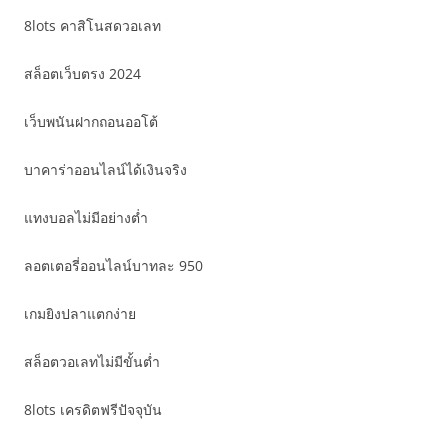
8lots คาสิโนสดวอเลท
สล็อตเว็บตรง 2024
เว็บพนันฝากถอนออโต้
บาคาร่าออนไลน์ได้เงินจริง
แทงบอลไม่มีอย่างต่ำ
ลอตเตอรี่ออนไลน์บาทละ 950
เกมยิงปลาแตกง่าย
สล็อตวอเลทไม่มีขั้นต่ำ
8lots เครดิตฟรีปัจจุบัน