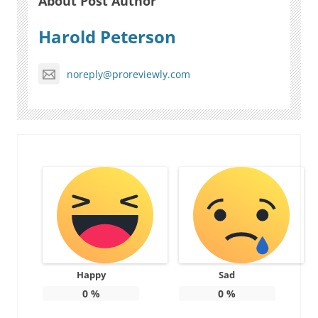
About Post Author
Harold Peterson
noreply@proreviewly.com
Happy
Sad
0
%
0
%