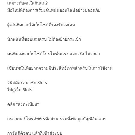
เหมาะกับคนใดกันแน่?
มือใหม่ที่ต้องการเริ่มเล่นพนันออนไลน์อย่างปลอดภัย
ผู้เล่นที่อยากได้เว็บไซต์ที่รองรับวอเลท
นักพนันที่ชอบเกมครบ ไม่ต้องย้ายกระเป๋า
คนที่มองหาเว็บไซต์โปรโมชั่นแรง แจกจริง ไม่จกตา
เซียนพนันที่อยากความมีประสิทธิภาพสำหรับในการใช้งาน
วิธีสมัครสมาชิก 8lots
ไปสู่เว็บ 8lots
คลิก “ลงทะเบียน”
กรอกเบอร์โทรศัพท์ รหัสผ่าน รวมทั้งข้อมูลบัญชี/วอเลท
การันตีตัวตน แล้วก็เข้าสู่ระบบ