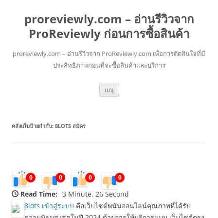
proreviewly.com – อ่านรีวิวจาก
ProReviewly ก่อนการซื้อสินค้า
proreviewly.com – อ่านรีวิวจาก ProReviewly.com เพื่อการตัดสินใจที่มี
ประสิทธิภาพก่อนที่จะซื้อสินค้าและบริการ
ข้าม
เมนู
ไป
ยัง
เนื้อหา
คลังเก็บป้ายกำกับ:
8LOTS สมัคร
0
0
0
0
Read Time:
3 Minute, 26 Second
8lots เข้าสู่ระบบ
คือเว็บไซต์พนันออนไลน์คุณภาพที่ได้รับ
ความนิยมสูงสุดในปี 2024 ด้วยการให้บริการแบบ เว็บไซต์ตรง