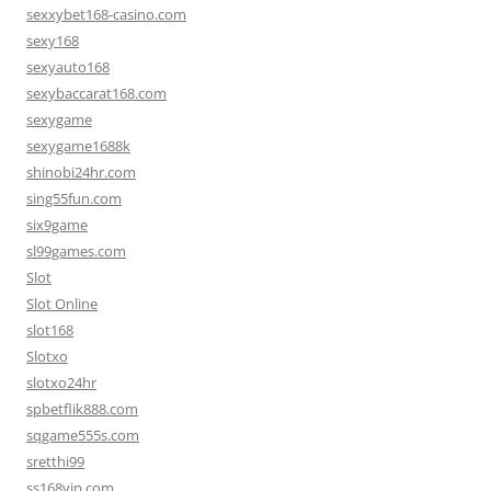
sexxybet168-casino.com
sexy168
sexyauto168
sexybaccarat168.com
sexygame
sexygame1688k
shinobi24hr.com
sing55fun.com
six9game
sl99games.com
Slot
Slot Online
slot168
Slotxo
slotxo24hr
spbetflik888.com
sqgame555s.com
sretthi99
ss168vip.com