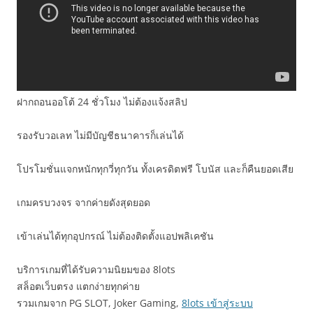
ฝากถอนออโต้ 24 ชั่วโมง ไม่ต้องแจ้งสลิป
รองรับวอเลท ไม่มีบัญชีธนาคารก็เล่นได้
โปรโมชั่นแจกหนักทุกวี่ทุกวัน ทั้งเครดิตฟรี โบนัส และก็คืนยอดเสีย
เกมครบวงจร จากค่ายดังสุดยอด
เข้าเล่นได้ทุกอุปกรณ์ ไม่ต้องติดตั้งแอปพลิเคชัน
บริการเกมที่ได้รับความนิยมของ 8lots
สล็อตเว็บตรง แตกง่ายทุกค่าย
รวมเกมจาก PG SLOT, Joker Gaming,
8lots เข้าสู่ระบบ