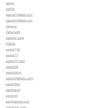
pgceo
pgfish
pggold168bet.com
pggold168bet.com
pgheng
Pgheng99
pgjoker auto
PGSlot
pgslot718
pgslot77
pgslot77.tech
pgslot99
pgslot99.in
pgslot999bets.com
pgslotfish
pgslotgolf
pgslotth
pgx62game.com
play97vip.com