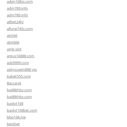
aden168ss.com
adm789.info
adm789.info
allbet24hr
allone745s.com
alot66
alot666
amb slot
argus16888.com
asb9999.com
askyouwin888 vip
babet555.com
Baccarat
baj88thbz.com
baj88thbz.com
baslot168
baslot168bet.com
bbp168.me
bestbet