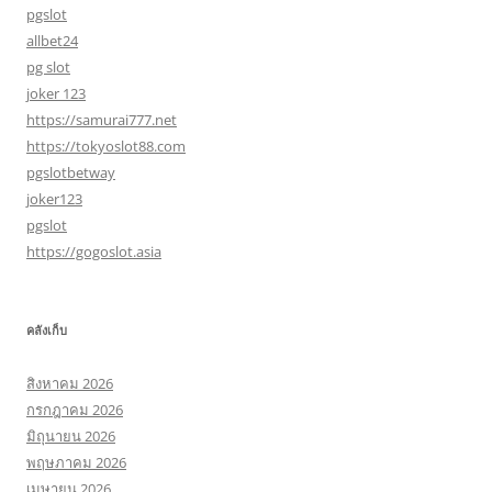
pgslot
allbet24
pg slot
joker 123
https://samurai777.net
https://tokyoslot88.com
pgslotbetway
joker123
pgslot
https://gogoslot.asia
คลังเก็บ
สิงหาคม 2026
กรกฎาคม 2026
มิถุนายน 2026
พฤษภาคม 2026
เมษายน 2026