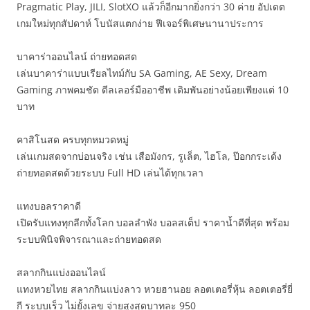
Pragmatic Play, JILI, SlotXO แล้วก็อีกมากยิ่งกว่า 30 ค่าย อัปเดต
เกมใหม่ทุกสัปดาห์ โบนัสแตกง่าย ฟีเจอร์พิเศษนานาประการ
บาคาร่าออนไลน์ ถ่ายทอดสด
เล่นบาคาร่าแบบเรียลไทม์กับ SA Gaming, AE Sexy, Dream
Gaming ภาพคมชัด ดีลเลอร์มืออาชีพ เดิมพันอย่างน้อยเพียงแต่ 10
บาท
คาสิโนสด ครบทุกหมวดหมู่
เล่นเกมสดจากบ่อนจริง เช่น เสือมังกร, รูเล็ต, ไฮโล, ป๊อกกระเด้ง
ถ่ายทอดสดด้วยระบบ Full HD เล่นได้ทุกเวลา
แทงบอลราคาดี
เปิดรับแทงทุกลีกทั้งโลก บอลลำพัง บอลสเต็ป ราคาน้ำดีที่สุด พร้อม
ระบบพินิจพิจารณาและถ่ายทอดสด
สลากกินแบ่งออนไลน์
แทงหวยไทย สลากกินแบ่งลาว หวยฮานอย ลอตเตอรี่หุ้น ลอตเตอรี่ยี่
กี ระบบเร็ว ไม่ยั้งเลข จ่ายสูงสุดบาทละ 950