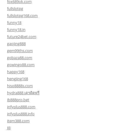
fox689ok.com
fullslotpg
fullslotpg168.com
funny18
funny18.in
future24bet.com
gaojing888
gem99ths.com
gobaza88.com
gowingo88.com
happy168
hengjing168
hiso8888s.com
hydra888 เครดิตฟรี
ib888pro.bet
infyplus888.com
infyplus888.info
item388.com
Jili