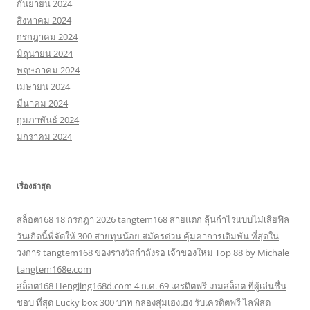
กันยายน 2024
สิงหาคม 2024
กรกฎาคม 2024
มิถุนายน 2024
พฤษภาคม 2024
เมษายน 2024
มีนาคม 2024
กุมภาพันธ์ 2024
มกราคม 2024
เรื่องล่าสุด
สล็อต168 18 กรกฎา 2026 tangtem168 สายแตก ลุ้นกำไรแบบไม่เสียฟีล
วันเกิดนี้พี่จัดให้ 300 สายทุนน้อย สมัครด่วน คุ้มค่าการเดิมพัน ที่สุดใน
วงการ tangtem168 ของรางวัลกำลังรอ เจ้าของใหม่ Top 88 by Michale
tangtem168e.com
สล็อต168 Hengjing168d.com 4 ก.ค. 69 เครดิตฟรี เกมสล็อต ที่ผู้เล่นชื่น
ชอบ ที่สุด Lucky box 300 บาท กล่องสุ่มเฮงเฮง รับเครดิตฟรี ไลฟ์สด