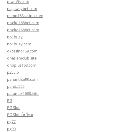
mwin9s.com
nagawaybet.com
nemo168casino.com
niseko168bet.com
niseko168bet.com
no1huay
no1huay.com
okcasino159.com
onesiamclub.site
onoplus168.com
p2vvip
pananthai99.com
panda555
paramax1688.info
PG
PG Slot
PG Slot เว็บใหม่
pg77
pg99