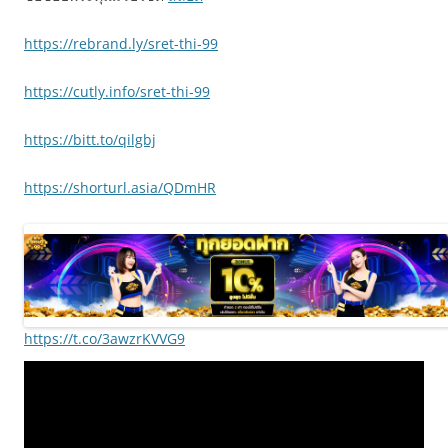
https://rebrand.ly/sret-thi-99
https://cutly.info/sret-thi-99
https://bitt.to/qilgbj
https://shorturl.asia/QDmHR
https://t.co/3awzrKVVG9