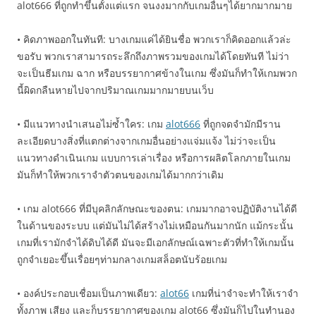
alot666 ที่ถูกทำขึ้นตั้งแต่แรก จนงงมากกับเกมอื่นๆได้ยากมากมาย
• คิดภาพออกในทันที: บางเกมแค่ได้ยินชื่อ พวกเราก็คิดออกแล้วล่ะ
ขอรับ พวกเราสามารถระลึกถึงภาพรวมของเกมได้โดยทันที ไม่ว่า
จะเป็นธีมเกม ฉาก หรือบรรยากาศข้างในเกม ซึ่งมันก็ทำให้เกมพวก
นี้ผิดกลืนหายไปจากปริมาณเกมมากมายบนเว็บ
• มีแนวทางนำเสนอไม่ซ้ำใคร: เกม
alot666
ที่ถูกจดจำมักมีราน
ละเอียดบางสิ่งที่แตกต่างจากเกมอื่นอย่างแจ่มแจ้ง ไม่ว่าจะเป็น
แนวทางดำเนินเกม แบบการเล่าเรื่อง หรือการผลิตโลกภายในเกม
มันก็ทำให้พวกเราจำตัวตนของเกมได้มากกว่าเดิม
• เกม alot666 ที่มีบุคลิกลักษณะของตน: เกมมากอาจปฏิบัติงานได้ดี
ในด้านของระบบ แต่มันไม่ได้สร้างไม่เหมือนกันมากนัก แม้กระนั้น
เกมที่เรามักจำได้ดิบได้ดี มันจะมีเอกลักษณ์เฉพาะตัวที่ทำให้เกมนั้น
ถูกจำเยอะขึ้นเรื่อยๆท่ามกลางเกมสล็อตนับร้อยเกม
• องค์ประกอบเชื่อมเป็นภาพเดียว:
alot66
เกมที่น่าจำจะทำให้เราจำ
ทั้งภาพ เสียง และก็บรรยากาศของเกม alot66 ซึ่งมันก็ไปในทำนอง