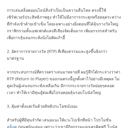
การเล่นสล็อตออนไลน์สิ่งจำเป็นเป็นความลื่นไหล ตรงนี้ใช้
เซิร์ฟเวอร์ประสิทธิภาพสูง ทำให้ไม่มีอาการกระตุกหรือหลุดระหว่าง
ที่กำลังเข้าด้ายเข้าเข็ม โดยเฉพาะอย่างยิ่งตอนที่ได้ลุ้นรางวัลใหญ่
กราฟิกรวมทั้งเอฟเฟกต์แสงสีเสียงจัดเต็มมาก เพิ่มอรรถรสสำหรับ
เพื่อการลุ้นจนกระทั่งนั่งไม่ติดเก้าอี้
2. อัตราการจ่ายรางวัล (RTP) ที่เที่ยงธรรมและสูงขึ้นยิ่งกว่า
มาตรฐาน
จากประสบการณ์ที่ตรวจตราเล่นมาหลายที่ ผมรู้สึกได้กระจ่างว่าค่า
RTP (Return to Player) ของเกมตรงนี้ถูกตั้งค่าไว้อย่างมีเหตุผล ไม่
ดูดเงินผู้เล่นจนกระทั่งเหลือเกิน มีการกระจายรางวัลย่อยๆตลอด
เวลา ทำให้เรามีทุนสู้ต่อเพื่อไปรอคอยลุ้นรอบโบนัสใหญ่
3. คุ้มค่าตั้งแต่เริ่มด้วยสิทธิประโยชน์เยอะ
สำหรับผู้ที่มีทุนจำกัด เสนอแนะให้แวะไปเช็กที่หน้า โปรโมชั่น
สล็อต
ก่อนพนันเสมอ เพราะว่าเขามีกิจกรรมแจกเครดิตฟรี โบนัส