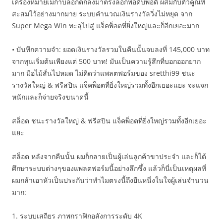
เครื่องหมายเมก้าบล็อกตกลงมาตรงล็อกพอดิบพอดี ผสมกับตัวคูณที่
สะสมไว้อย่างมากมาย ระบบคำนวณเงินรางวัลวิ่งไม่หยุด จาก
Super Mega Win ทะลุไปสู่ แจ็คพ็อตที่ยิ่งใหญ่และก็อีกเยอะมาก
• บันทึกความจำ: ยอดเงินรางวัลรวมในคืนนั้นจบลงที่ 145,000 บาท
จากทุนเริ่มต้นเพียงแต่ 500 บาท! มันเป็นความรู้สึกที่บอกออกยาก
มาก มือไม้สั่นไปหมด ไม่คิดว่าแพลตฟอร์มของ sretthi99 ชนะ
รางวัลใหญ่ & ฟรีสปิน แจ็คพ็อตที่ยิ่งใหญ่รวมทั้งอีกเยอะแยะ จะแจก
หนักและก็จ่ายจริงขนาดนี้
สล็อต ชนะรางวัลใหญ่ & ฟรีสปิน แจ็คพ็อตที่ยิ่งใหญ่รวมทั้งอีกเยอะ
แยะ
สล็อต หลังจากคืนนั้น ผมก็กลายเป็นผู้เล่นลูกค้าขาประจำ และก็ได้
ศึกษาระบบต่างๆของแพลตฟอร์มนี้อย่างลึกซึ้ง แล้วก็นี่เป็นเหตุผลที่
ผมกล้าเอาหัวเป็นประกันว่าทำไมตรงนี้ถึงยืนหนึ่งในใจผู้เล่นจำนวน
มาก:
1. ระบบเสถียร ภาพกราฟิกอลังการระดับ 4K