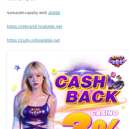
ขอขอบพระคุณby web
alot66
https://rebrand.ly/alot66-net
https://cutly.info/alot66-net