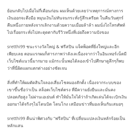
ย้อนกลับไปเมื่อไม่กี่เดือนก่อน ผมเห็นด้วยเลยว่าเหตุการณ์ทางการ
เงินออกจะตึงมือ หมุนเงินไม่ทันจนกระทั่งรู้สึกเครียด ในคืนวันศุกร์
คืนหนึ่งภายหลังจากเลิกงานด้วยความเมื่อยล้าล้า ผมนั่งไถโทรศัพท์
ไปเรื่อยกระทั่งไปสะดุดตากับรีวิวหนึ่งที่เอ่ยถึงความปังของ
sretthi99 ชนะรางวัลใหญ่ & ฟรีสปิน แจ็คพ็อตที่ยิ่งใหญ่และอีก
เพียบเลย ตอนแรกผมก็สารภาพว่าลังเลเนื่องจากว่าในอินเทอร์เน็ตมี
เว็บไซต์แนวนี้มากมาย แม้กระนั้นพอได้ลองเข้าไปศึกษาดูลึกๆก็พบ
ว่าที่นี่ผิดแผกแตกต่างอย่างชัดเจน
สิ่งที่ทำให้ผมตัดสินใจลองเสี่ยงโชคมองสักตั้ง เนื่องจากระบบของ
เขาขึ้นชื่อว่าเป็น สล็อตเว็บไซต์ตรง ที่มีความยั่งยืนและมั่นคง
ปลอดภัยสูง ไม่ผ่านเอเย่นต์ ทำให้มั่นใจได้ว่าถ้าเกิดเล่นได้จะเบิกเงิน
ออกมาได้จริงๆไม่โดนบิด โดนโกง เสมือนข่าวที่มองเห็นกันเสมอๆ
sretthi99 คืนน่าพิศวงกับ “ฟรีสปิน” ที่เปลี่ยนแปลงเงินหลักร้อยเป็น
หลักแสน