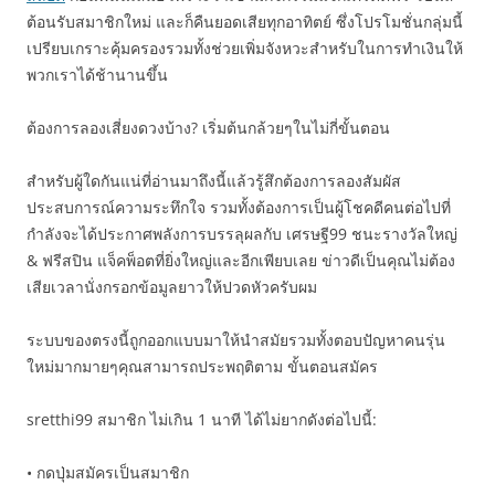
ต้อนรับสมาชิกใหม่ และก็คืนยอดเสียทุกอาทิตย์ ซึ่งโปรโมชั่นกลุ่มนี้
เปรียบเกราะคุ้มครองรวมทั้งช่วยเพิ่มจังหวะสำหรับในการทำเงินให้
พวกเราได้ช้านานขึ้น
ต้องการลองเสี่ยงดวงบ้าง? เริ่มต้นกล้วยๆในไม่กี่ขั้นตอน
สำหรับผู้ใดกันแน่ที่อ่านมาถึงนี้แล้วรู้สึกต้องการลองสัมผัส
ประสบการณ์ความระทึกใจ รวมทั้งต้องการเป็นผู้โชคดีคนต่อไปที่
กำลังจะได้ประกาศพลังการบรรลุผลกับ เศรษฐี99 ชนะรางวัลใหญ่
& ฟรีสปิน แจ็คพ็อตที่ยิ่งใหญ่และอีกเพียบเลย ข่าวดีเป็นคุณไม่ต้อง
เสียเวลานั่งกรอกข้อมูลยาวให้ปวดหัวครับผม
ระบบของตรงนี้ถูกออกแบบมาให้นำสมัยรวมทั้งตอบปัญหาคนรุ่น
ใหม่มากมายๆคุณสามารถประพฤติตาม ขั้นตอนสมัคร
sretthi99 สมาชิก ไม่เกิน 1 นาที ได้ไม่ยากดังต่อไปนี้:
• กดปุ่มสมัครเป็นสมาชิก