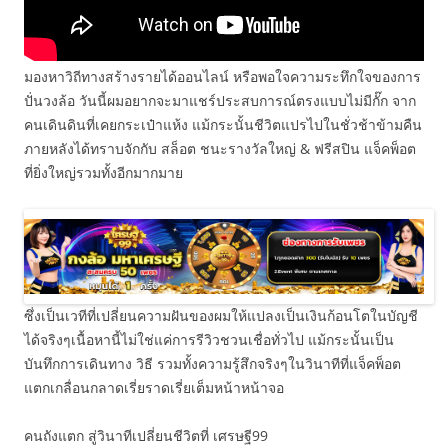
มองหาวิถีทางสร้างรายได้ออนไลน์ หรือพอใจความระทึกใจของการ
ปั่นวงล้อ วันนี้ผมอยากจะมาแชร์ประสบการณ์ตรงแบบไม่มีกั๊ก จาก
คนเดินดินที่เคยกระเป๋าแห้ง แม้กระนั้นชีวิตแปรไปในชั่วช้าข้ามคืน
ภายหลังได้ทราบจักกับ สล็อต ชนะรางวัลใหญ่ & ฟรีสปิน แจ็คพ็อต
ที่ยิ่งใหญ่รวมทั้งอีกมากมาย
ซึ่งเป็นเวทีที่เปลี่ยนความฝันของผมให้แปลงเป็นเงินก้อนโตในบัญชี
ได้จริงๆเนื้อหานี้ไม่ใช่แค่การรีวิวชวนเชื่อทั่วไป แม้กระนั้นเป็น
บันทึกการเดินทาง วิธี รวมทั้งความรู้สึกจริงๆในวินาทีที่แจ็คพ็อต
แตกเกลื่อนกลาดเรี่ยราดเรี่ยเต็มหน้าหน้าจอ
คนถังแตก สู่วินาทีเปลี่ยนชีวิตที่ เศรษฐี99