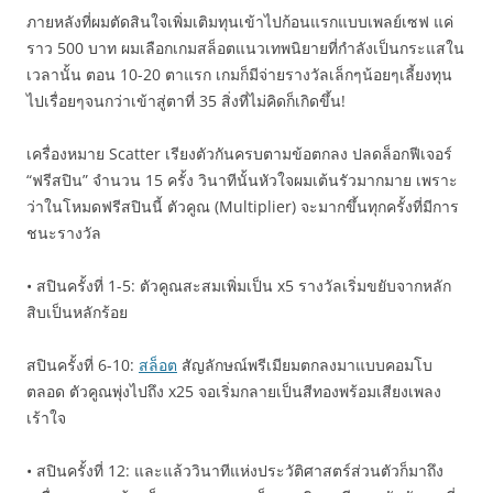
ภายหลังที่ผมตัดสินใจเพิ่มเติมทุนเข้าไปก้อนแรกแบบเพลย์เซฟ แค่
ราว 500 บาท ผมเลือกเกมสล็อตแนวเทพนิยายที่กำลังเป็นกระแสใน
เวลานั้น ตอน 10-20 ตาแรก เกมก็มีจ่ายรางวัลเล็กๆน้อยๆเลี้ยงทุน
ไปเรื่อยๆจนกว่าเข้าสู่ตาที่ 35 สิ่งที่ไม่คิดก็เกิดขึ้น!
เครื่องหมาย Scatter เรียงตัวกันครบตามข้อตกลง ปลดล็อกฟีเจอร์
“ฟรีสปิน” จำนวน 15 ครั้ง วินาทีนั้นหัวใจผมเต้นรัวมากมาย เพราะ
ว่าในโหมดฟรีสปินนี้ ตัวคูณ (Multiplier) จะมากขึ้นทุกครั้งที่มีการ
ชนะรางวัล
• สปินครั้งที่ 1-5: ตัวคูณสะสมเพิ่มเป็น x5 รางวัลเริ่มขยับจากหลัก
สิบเป็นหลักร้อย
สปินครั้งที่ 6-10:
สล็อต
สัญลักษณ์พรีเมียมตกลงมาแบบคอมโบ
ตลอด ตัวคูณพุ่งไปถึง x25 จอเริ่มกลายเป็นสีทองพร้อมเสียงเพลง
เร้าใจ
• สปินครั้งที่ 12: และแล้ววินาทีแห่งประวัติศาสตร์ส่วนตัวก็มาถึง