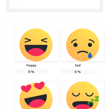
Happy
Sad
0
%
0
%