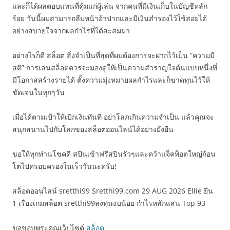
และก็ได้ผลตอบแทนที่คุ้มแก่ผู้เล่น จากคนที่มีเงินเก็บในบัญชีหลัก
ร้อย วันนี้ผมสามารถลืมหน้าอ้าปากและมีเงินสำรองไว้ใช้สอยได้
อย่างสบายใจจากผลกำไรที่ได้สะสมมา
อย่างไรก็ดี สล็อต สิ่งจำเป็นที่สุดที่ผมต้องการจะฝากไว้เป็น “ความมี
สติ” การเล่นสล็อตควรจะมองดูให้เป็นความสำราญใจต้นแบบหนึ่งที่
มีโอกาสสร้างรายได้ ตั้งความมุ่งหมายผลกำไรและก็ขาดทุนไว้ให้
ชัดเจนในทุกๆวัน
เมื่อได้ตามเป้าให้เบิกเงินทันที อย่าโลภเกินความจำเป็น แล้วคุณจะ
สนุกสนานไปกับโลกของสล็อตออนไลน์ได้อย่างยั่งยืน
ขอให้ทุกท่านโชคดี สปินเข้าฟรีสปินรัวๆและคว้าแจ็คพ็อตใหญ่ก้อน
โตไปครอบครองในเร็ววันนะครับ!
สล็อตออนไลน์ sretthi99 Sretthi99.com 29 AUG 2026 Ellie ยืน
1 เรื่องเกมสล็อต sretthi99ลงทุนงบน้อย กำไรหลักแสน Top 93
ขอขอบพระคุณเว็ปไซต์
สล็อต