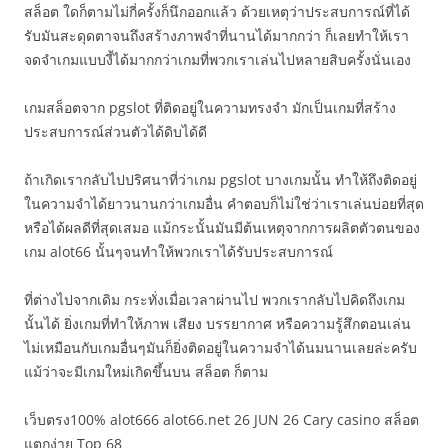
สล็อต ใดก็ตามไม่กี่ครั้งก็นึกออกแล้ว ด้วยเหตุว่าประสบการณ์ที่ได้
รับมันสะดุดตาจนถึงสร้างภาพจำที่นานได้มากกว่า ก็เลยทำให้เรา
จดจำเกมแบบงี้ได้มากกว่าเกมที่พวกเราเล่นไปหลายสิบครั้งนั่นเอง
เกมสล็อตจาก pgslot ที่ติดอยู่ในความทรงจำ มักเป็นเกมที่สร้าง
ประสบการณ์ส่วนตัวได้ดิบได้ดี
ถ้าเกิดเรากลับไปปริศนาที่ว่าเกม pgslot บางเกมนั้น ทำให้ถึงติดอยู่
ในความจำได้ยาวนานกว่าเกมอื่น คำตอบก็ไม่ใช่ว่าเราเล่นบ่อยที่สุด
หรือได้ผลดีที่สุดเสมอ แม้กระนั้นมันมีต้นเหตุจากการผลิตตัวตนของ
เกม alot66 นั้นๆจนทำให้พวกเราได้รับประสบการณ์
ที่ต่างไปจากเดิม กระทั่งเมื่อเวลาผ่านไป พวกเรากลับไปคิดถึงเกม
นั้นได้ ยิ่งเกมที่ทำให้ภาพ เสียง บรรยากาศ หรือความรู้สึกตอนเล่น
ไม่เหมือนกับเกมอื่นๆมันก็ยิ่งติดอยู่ในความจำได้นมนานเลยล่ะครับ
แม้ว่าจะมีเกมใหม่เกิดขึ้นบน สล็อต ก็ตาม
เว็บตรง100% alot666 alot66.net 26 JUN 26 Cary casino สล็อต
แตกง่าย Top 68