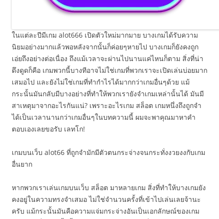
ในแต่ละปีมีเกม alot666 เปิดตัวใหม่มากมาย บางเกมได้รับความ
นิยมอย่างมากแล้วพอหลังจากนั้นก็ค่อยๆหายไป บางเกมก็ยังคงถูก
เอ่ยถึงอย่างต่อเนื่อง ถึงแม้เวลาจะผ่านไปนานแค่ไหนก็ตาม สิ่งที่น่า
ดึงดูดก็คือ เกมพวกนี้บางทีอาจไม่ใช่เกมที่พวกเราจะเปิดเล่นบ่อยมาก
เสมอไป และยังไม่ใช่เกมที่ทำกำไรได้มากกว่าเกมอื่นๆด้วย แม้
กระนั้นมันกลับมีบางอย่างที่ทำให้พวกเรายังจำเกมเหล่านั้นได้ มันมี
สาเหตุมาจากอะไรกันแน่? เพราะอะไรเกม สล็อต เกมหนึ่งถึงถูกจำ
ได้เป็นเวลานานกว่าเกมอื่นๆในบทความนี้ ผมจะพาคุณมาหาคำ
ตอบเองเลยขอรับ เลทโก!
เกมบนเว็บ alot66 ที่ถูกจำมักมีตัวตนกระจ่างจนกระทั่งงวยงงกับเกม
อื่นยาก
หากพวกเราเล่นเกมบนเว็บ สล็อต มาหลายเกม สิ่งที่ทำให้บางเกมยัง
คงอยู่ในความทรงจำเสมอ ไม่ใช่จำนวนครั้งที่เข้าไปเล่นเลยจ้านะ
ครับ แม้กระนั้นมันคือความแจ่มกระจ่างอันเป็นเอกลักษณ์ของเกม