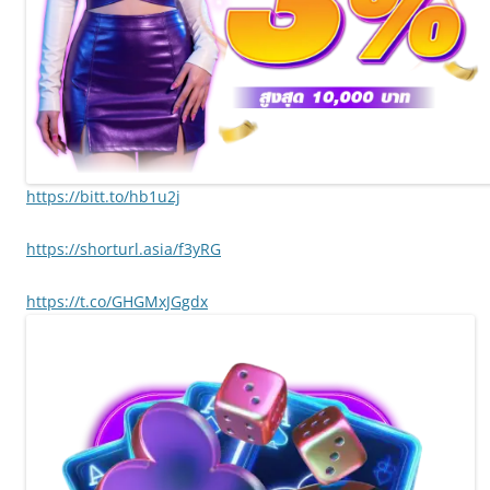
https://bitt.to/hb1u2j
https://shorturl.asia/f3yRG
https://t.co/GHGMxJGgdx