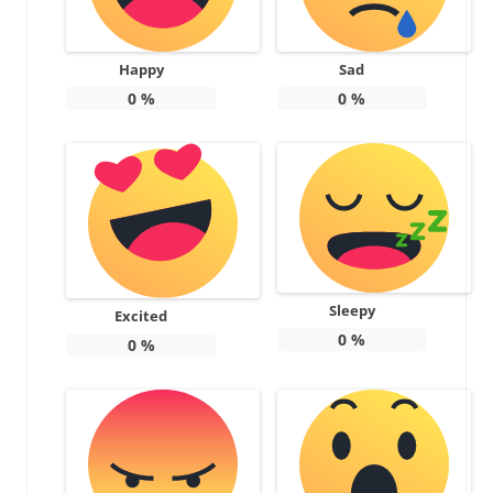
Happy
Sad
0
%
0
%
Sleepy
Excited
0
%
0
%