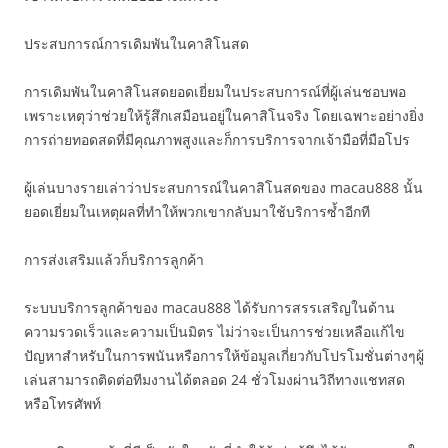
ประสบการณ์การเดิมพันในคาสิโนสด
การเดิมพันในคาสิโนสดยอดเยี่ยมในประสบการณ์ที่ผู้เล่นชอบพอ
เพราะเหตุว่าช่วยให้รู้สึกเสมือนอยู่ในคาสิโนจริง โดยเฉพาะอย่างยิ่ง
การถ่ายทอดสดที่มีคุณภาพสูงและก็การบริการจากเจ้ามือที่มือโปร
ผู้เล่นบางรายเล่าว่าประสบการณ์ในคาสิโนสดของ macau888 นั้น
ยอดเยี่ยมในเหตุผลที่ทำให้พวกเขากลับมาใช้บริการซ้ำอีกที
การส่งเสริมแล้วก็บริการลูกค้า
ระบบบริการลูกค้าของ macau888 ได้รับการสรรเสริญในด้าน
ความรวดเร็วและความเป็นมิตร ไม่ว่าจะเป็นการช่วยเหลือแก้ไข
ปัญหาสำหรับในการพนันหรือการให้ข้อมูลเกี่ยวกับโปรโมชั่นต่างๆผู้
เล่นสามารถติดต่อทีมงานได้ตลอด 24 ชั่วโมงผ่านวิถีทางแชทสด
หรือโทรศัพท์