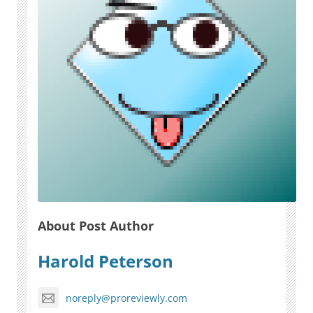
About Post Author
Harold Peterson
noreply@proreviewly.com