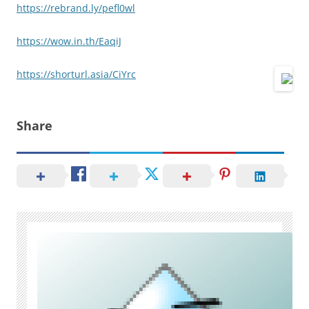
https://rebrand.ly/pefl0wl
https://wow.in.th/EaqiJ
https://shorturl.asia/CiYrc
Share