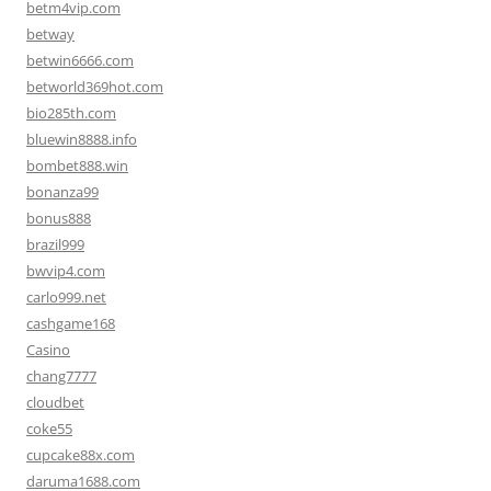
betm4vip.com
betway
betwin6666.com
betworld369hot.com
bio285th.com
bluewin8888.info
bombet888.win
bonanza99
bonus888
brazil999
bwvip4.com
carlo999.net
cashgame168
Casino
chang7777
cloudbet
coke55
cupcake88x.com
daruma1688.com