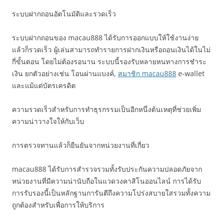
ระบบฝากถอนอัตโนมัติและรวดเร็ว
ระบบฝากถอนของ macau888 ได้รับการออกแบบให้ใช้งานง่าย
แล้วก็รวดเร็ว ผู้เล่นสามารถทำรายการฝากเงินหรือถอนเงินได้ในไม่
กี่ขั้นตอน โดยไม่ต้องรอนาน ระบบนี้รองรับหลายหนทางการชำระ
เงิน ยกตัวอย่างเช่น โอนผ่านแบงค์,
สมาชิก macau888
e-wallet
และแม้แต่บัตรเครดิต
ความรวดเร็วสำหรับการทำธุรกรรมเป็นอีกหนึ่งต้นเหตุที่ช่วยเพิ่ม
ความน่าวางใจให้กับเว็บ
การตรวจทานแล้วก็ยืนยันจากหน่วยงานที่เกี่ยว
macau888 ได้รับการสำรวจรวมทั้งรับประกันความปลอดภัยจาก
หน่วยงานที่มีความน่านับถือในแวดวงคาสิโนออนไลน์ การได้รับ
การรับรองนี้เป็นหลักฐานการันตีถึงความโปร่งสบายใสรวมทั้งความ
ถูกต้องสำหรับเพื่อการให้บริการ