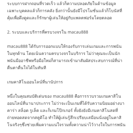
ระบบการฝากถอนที่รวดเร็ว แล้วก็ความปลอดภัยในด้านข้อมูล
เฉพาะบุคคลแล้วก็การคลัง ยิ่งกว่านั้นยังมีโปรโมชั่นแล้วก็โบนัสที่
คุ้มเพื่อดึงดูดและก็รักษาผู้เล่นให้อยู่กับแพลตฟอร์มโดยตลอด
2. ระบบและบริการที่ครบวงจรใน macau888
macau888 ได้รับการออกแบบให้รองรับการเล่นเกมและการพนัน
ในทุกด้าน โดยเน้นความครบวงจรในบริการ ไม่ว่าคุณจะเป็นนัก
พนันมืออาชีพหรือมือใหม่ก็สามารถเข้ามาสัมผัสประสบการณ์ที่น่า
ตื่นตาตื่นใจได้ในทันที
เกมคาสิโนออนไลน์ที่นานัปการ
หนึ่งในคุณสมบัติเด่นของ macau888 คือการรวบรวมเกมคาสิโน
ออนไลน์ที่นานาประการ ไม่ว่าจะเป็นเกมที่ได้รับความนิยมอย่างบา
คาร่า สล็อต รูเล็ต และก็เกมโป๊กเกอร์ ทั้งยังยังมีเกมคาสิโนสดที่
ถ่ายทอดสดจากสตูดิโอ ทำให้ผู้เล่นรู้สึกเปรียบเสมือนนั่งอยู่ในคาสิ
โนจริงๆซึ่งช่วยเพิ่มความแน่ใจรวมทั้งความน่าไว้วางใจในการพนัน