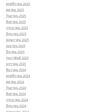
พฤศจิกายน 2025
ตุลาคม 2025
กันยายน 2025
สิงหาคม 2025
กรกฎาคม 2025
มิถุนายน 2025
พฤษภาคม 2025
เมษายน 2025
มีนาคม 2025
กุมภาพันธ์ 2025
มกราคม 2025
ธันวาคม 2024
พฤศจิกายน 2024
ตุลาคม 2024
กันยายน 2024
สิงหาคม 2024
กรกฎาคม 2024
มิถุนายน 2024
พฤษภาคม 2024