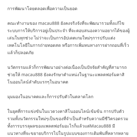
การพัฒนาโดยตลอดเพื่อความเป็นยอด
คณะทำงานของ macau888 ยังคงจริงจังที่จะพัฒนารวมทั้งแก้ไข
ระบบการให้บริการอยู่เป็นประจำ ที่จะตอบสนองความอยากได้ของผู้
เล่นในทุกช่วง ไม่ว่าจะเป็นการอัปเดตเกมใหม่ๆการปรับแต่ง
เทคโนโลยีในการถ่ายทอดสด หรือการเพิ่มหนทางการฝากถอนที่เร็ว
แล้วก็ปลอดภัย
นวัตกรรมแล้วก็การพัฒนาอย่างต่อเนื่องเป็นปัจจัยสำคัญที่สามารถ
ช่วยให้ macau888 ยังคงรักษาตำแหน่งในฐานะแพลตฟอร์มคาสิ
โนออนไลน์ลำดับแรกๆในอนาคต
มุมมองในอนาคตและก็การปรับตัวในตลาดโลก
ในยุคที่การแข่งขันในแวดวงคาสิโนออนไลน์เข้มข้น การปรับตัว
รวมทั้งนวัตกรรมใหม่ๆเป็นของที่จำเป็นสำหรับความมีชีวิตรอดรวม
ทั้งการบรรลุผลของแพลตฟอร์มอะไรก็แล้วแต่Macau888 มี
แนวทางที่จะขยายบริการไปในรูปแบบของการเดิมพันที่หลากหลาย