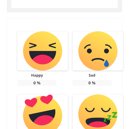
Happy
Sad
0
%
0
%