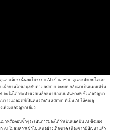
ูแล แม้กระนั้นจะใช้ระบบ AI เข้ามาช่วย คุณจะสังเกตได้เลย
ล้ว เมื่อถามไถ่ข้อมูลกับทาง admin จะตอบกลับมาเป็นแพทเทิร์น
 AI จะไม่ได้กระทำช่วยเหลือสมาชิกแบบทันท่วงที ซึ่งเกิดปัญหา
หว่างแอดมิดที่เป็นคนจริงกับ admin ที่เป็น AI ให้คุณดู
เพียงแค่ปัญหาเดียว
าหรือตอบซ้ำๆจะเป็นการมองได้ว่าเป็นแอดมิน AI ซึ่งมอง
n AI ไม่สมควรเข้าไปเล่นอย่างเด็ดขาด เนื่องจากมีปัญหาแล้ว