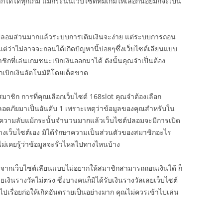
ได้ได้ทุกเกม แม้กระนั้นเว็บไซต์ที่มีเกมให้เลือกน้อยมักจะเป็น
ต์ปลอมส่วนมากแล้วระบบการเติมเงินจะง่าย แต่ระบบการถอน
บแต่ว่าไม่อาจจะถอนได้เกิดปัญหานี้บ่อยๆซึ่งเว็บไซต์เลียนแบบ
ชิกที่เล่นเกมชนะเบิกเงินออกมาได้ ดังนั้นคุณจำเป็นต้อง
กเบิกเงินอัตโนมัติโดยเด็ดขาด
าชิก การที่คุณเลือกเว็บไซต์ 168slot คุณจำต้องเลือก
ปลอดภัยมาเป็นอันดับ 1 เพราะเหตุว่าข้อมูลของคุณสำหรับใน
นความลับแม้กระนั้นจำนวนมากแล้วเว็บไซต์ปลอมจะมีการเปิด
เว็บไซต์เอง มิได้รักษาความเป็นส่วนตัวของสมาชิกอะไร
่เคยรู้ว่าข้อมูลจะรั่วไหลไปทางไหนบ้าง
ื่องจากเว็บไซต์เลียนแบบไม่อยากให้สมาชิกสามารถถอนเงินได้ ก็
เงินรางวัลไม่ตรง ซึ่งบางคนก็มิได้รับเงินรางวัลเลยเว็บไซต์
้ไปเรื่อยก่อให้เกิดอันตรายเป็นอย่างมาก คุณไม่ควรเข้าไปเล่น