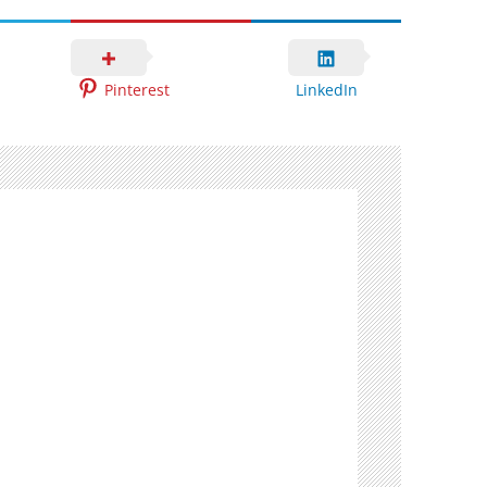
Pinterest
LinkedIn