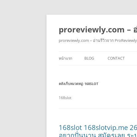
proreviewly.com – อ่
proreviewly.com – อ่านรีวิวจาก ProReviewly.
หน้าแรก
BLOG
CONTACT
คลังเก็บหมวดหมู่:
168SLOT
168slot
168slot 168slotvip.me 26
อยากปั่นนาน สมัครเลย ระบ