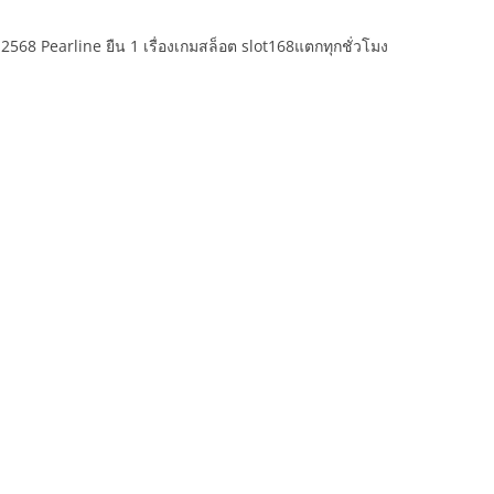
2568 Pearline ยืน 1 เรื่องเกมสล็อต slot168แตกทุกชั่วโมง