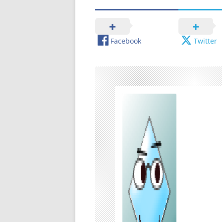
Facebook
Twitter