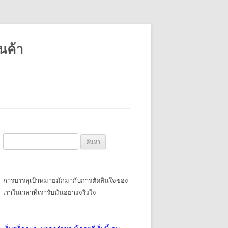
นค้า
ค้นหา
สำหรับ:
การบรรลุเป้าหมายมักมากับการตัดสินใจของ
เราในเวลาที่เรารับมันอย่างจริงใจ