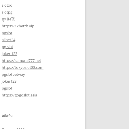
slotxo
slotpg
ดูหนังโป๊
https://1xbetth.vip
pgslot
allbet24
pg slot
joker 123
https://samurai777.net
https://tokyoslot88.com
pgslotbetway
joker123
pgslot
https://gogoslot.asia
คลังเก็บ