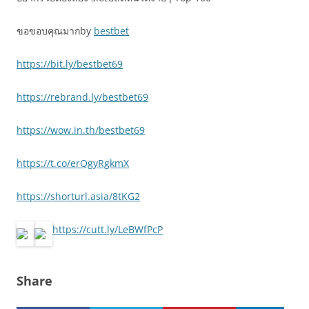
ขอขอบคุณมากby
bestbet
https://bit.ly/bestbet69
https://rebrand.ly/bestbet69
https://wow.in.th/bestbet69
https://t.co/erQgyRgkmX
https://shorturl.asia/8tKG2
https://cutt.ly/LeBWfPcP
Share