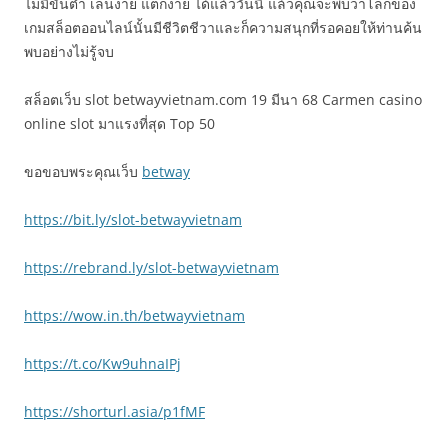
ไม่มีขั้นต่ำ เล่นง่าย แตกง่าย ได้แล้ววันนี้ แล้วคุณจะพบว่าโลกของ
เกมสล็อตออนไลน์นั้นมีชีวิตชีวาและก็ความสนุกที่รอคอยให้ท่านค้น
พบอย่างไม่รู้จบ
สล็อตเว็บ slot betwayvietnam.com 19 มีนา 68 Carmen casino
online slot มาแรงที่สุด Top 50
ขอขอบพระคุณเว็บ
betway
https://bit.ly/slot-betwayvietnam
https://rebrand.ly/slot-betwayvietnam
https://wow.in.th/betwayvietnam
https://t.co/Kw9uhnaIPj
https://shorturl.asia/p1fMF