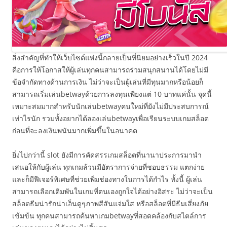
สิ่งสำคัญที่ทำให้เว็บไซต์แห่งนี้กลายเป็นที่นิยมอย่างเร็วในปี 2024
คือการให้โอกาสให้ผู้เล่นทุกคนสามารถร่วมสนุกสนานได้โดยไม่มี
ข้อจำกัดทางด้านการเงิน ไม่ว่าจะเป็นผู้เล่นที่มีทุนมากหรือน้อยก็
สามารถเริ่มเล่นbetwayด้วยการลงทุนเพียงแต่ 10 บาทแค่นั้น จุดนี้
เหมาะสมมากสำหรับนักเล่นbetwayคนใหม่ที่ยังไม่มีประสบการณ์
เท่าไรนัก รวมทั้งอยากได้ลองเล่นbetwayเพื่อเรียนระบบเกมสล็อต
ก่อนที่จะลงเงินพนันมากเพิ่มขึ้นในอนาคต
ยิ่งไปกว่านี้ slot ยังมีการคัดสรรเกมสล็อตที่นานาประการมานำ
เสนอให้กับผู้เล่น ทุกเกมล้วนมีอัตราการจ่ายที่ชอบธรรม แตกง่าย
และก็มีฟีเจอร์พิเศษที่ช่วยเพิ่มช่องทางในการได้กำไร ทั้งนี้ ผู้เล่น
สามารถเลือกเดิมพันในเกมที่ตนเองถูกใจได้อย่างอิสระ ไม่ว่าจะเป็น
สล็อตธีมน่ารักน่าเอ็นดูๆภาพสีสันแจ่มใส หรือสล็อตที่มีธีมเสี่ยงภัย
เข้มข้น ทุกคนสามารถค้นหาเกมbetwayที่สอดคล้องกับสไตล์การ