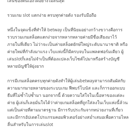
เล่นของตนเองได้อย่างไม่สิ้นสุด
รวมเกม slot แตกง่าย ครบทุกค่ายดัง รองรับมือถือ
หนึ่งในจุดแข็งที่ทำให้ betway เป็นที่นิยมอย่างกว้างขวางคือการ
รวบรวมเกมสล็อตแตกง่ายจากหลากหลายค่ายมีชื่อเสียงมาไว้
ภายในที่เดียว ไม่ว่าจะเป็นค่ายสล็อตยักษ์ใหญ่ระดับนานาชาติ หรือ
ค่ายใหม่ที่กำลังมาแรง เว็บแห่งนี้ก็มีครบจบในแพลตฟอร์มเดียว ผู้
เล่นslotก็เลยไม่จำเป็นที่ต้องแปลงเว็บไซต์ไปมาหรือสร้างบัญชี
หลายบัญชีให้ยุ่งยาก
การมีเกมสล็อตครบทุกค่ายดังทำให้ผู้เล่นbetwayสามารถสัมผัสกับ
ความมากมายหลายของระบบเกม ฟีพบร์โบนัส และก็การออกแบบ
ธีมที่ไม่ซ้ำไปซ้ำมา นอกจากนี้ ด้วยความใส่ใจในเนื้อหาของแต่ละ
ค่าย ผู้เล่นก็เลยมั่นใจได้ว่าค่ายเกมสล็อตที่ถูกใส่ลงในเว็บแห่งนี้ล้วน
แต่เป็นค่ายที่ตามมาตรฐาน มีการรับประกันจากหน่วยงานที่เกี่ยว
และมีการอัปเดตโปรแกรมคอมพิวเตอร์อย่างสม่ำเสมอเพื่อความไหล
ลื่นสำหรับในการเล่นslot