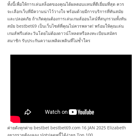
ทั้งนี้เพื่อให้การเล่นสล็อตของคุณได้ผลตอบแทนที่ดีเยี่ยมที่สุด ควร
จะเลือกเว็บที่มีความน่าไว้วางใจ พร้อมด้วยมีการบริการที่ทันสมัย
และปลอดภัย ถ้าเกิดคุณต้องการเล่นเกมส์ออนไลน์ที่สนุกรวมทั้งทัน
สมัย bestbet69 เป็นเว็บไซต์ที่คุณไม่ควรพลาด! พร้อมให้คุณเล่น
เกมส์ฟรีแต่ละวันโดยไม่ต้องดาวน์โหลดหรือลงทะเบียนสมัคร
สมาชิก รับประกันความเพลิดเพลินที่ไม่ซ้ำใคร
ค่ายดังทุกค่าย bestbet bestbet69.com 16 JAN 2025 Elizabeth
อยากรวยต้องลอง slotปลดหนี้ได้ง่ายๆ Top 100