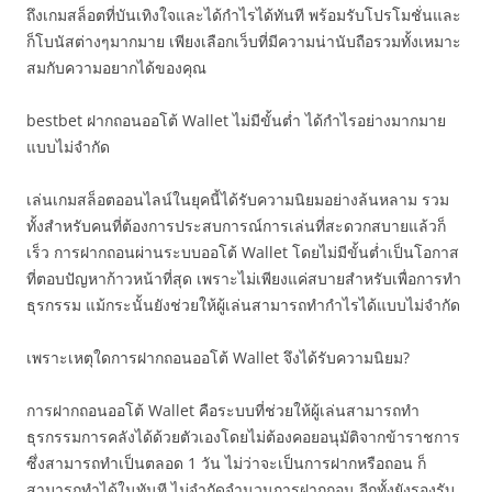
ถึงเกมสล็อตที่บันเทิงใจและได้กำไรได้ทันที พร้อมรับโปรโมชั่นและ
ก็โบนัสต่างๆมากมาย เพียงเลือกเว็บที่มีความน่านับถือรวมทั้งเหมาะ
สมกับความอยากได้ของคุณ
bestbet ฝากถอนออโต้ Wallet ไม่มีขั้นต่ำ ได้กำไรอย่างมากมาย
แบบไม่จำกัด
เล่นเกมสล็อตออนไลน์ในยุคนี้ได้รับความนิยมอย่างล้นหลาม รวม
ทั้งสำหรับคนที่ต้องการประสบการณ์การเล่นที่สะดวกสบายแล้วก็
เร็ว การฝากถอนผ่านระบบออโต้ Wallet โดยไม่มีขั้นต่ำเป็นโอกาส
ที่ตอบปัญหาก้าวหน้าที่สุด เพราะไม่เพียงแค่สบายสำหรับเพื่อการทำ
ธุรกรรม แม้กระนั้นยังช่วยให้ผู้เล่นสามารถทำกำไรได้แบบไม่จำกัด
เพราะเหตุใดการฝากถอนออโต้ Wallet จึงได้รับความนิยม?
การฝากถอนออโต้ Wallet คือระบบที่ช่วยให้ผู้เล่นสามารถทำ
ธุรกรรมการคลังได้ด้วยตัวเองโดยไม่ต้องคอยอนุมัติจากข้าราชการ
ซึ่งสามารถทำเป็นตลอด 1 วัน ไม่ว่าจะเป็นการฝากหรือถอน ก็
สามารถทำได้ในทันที ไม่จำกัดจำนวนการฝากถอน อีกทั้งยังรองรับ