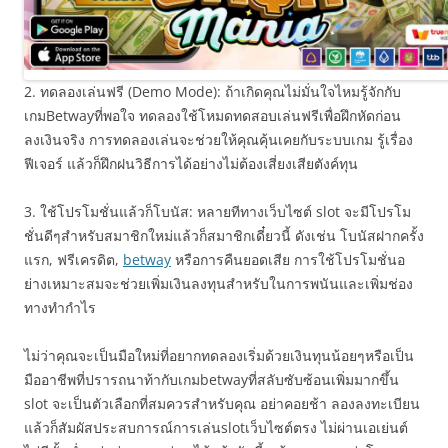
2. ทดลองเล่นฟรี (Demo Mode): ถ้าเกิดคุณไม่มั่นใจไหมรู้จักกับ
เกมBetwayที่พอใจ ทดลองใช้โหมดทดสอบเล่นฟรีเพื่อฝึกหัดก่อน
ลงเงินจริง การทดลองเล่นจะช่วยให้คุณคุ้นเคยกับระบบเกม รู้เรื่อง
ฟีเจอร์ แล้วก็ฝึกฝนวิธีการได้อย่างไม่ต้องเสี่ยงเสียตังค์ทุน
3. ใช้โปรโมชั่นแล้วก็โบนัส: หลายทีทางเว็บไซต์ slot จะมีโปรโม
ชั่นดีๆสำหรับสมาชิกใหม่แล้วก็สมาชิกเดี๋ยวนี้ ดังเช่น โบนัสฝากครั้ง
แรก, ฟรีเครดิต,
betway
หรือการคืนยอดเสีย การใช้โปรโมชั่นอ
ย่างเหมาะสมจะช่วยเพิ่มเงินลงทุนสำหรับในการพนันและเพิ่มช่อง
ทางทำกำไร
ไม่ว่าคุณจะเป็นมือใหม่ที่อยากทดลองเริ่มด้วยเงินทุนน้อยๆหรือเป็น
มืออาชีพที่ปรารถนาท้ากับเกมbetwayที่สลับซับซ้อนเพิ่มมากขึ้น
slot จะเป็นตัวเลือกที่สมควรสำหรับคุณ อย่าคอยช้า ลองลงทะเบียน
แล้วก็สัมผัสประสบการณ์การเล่นslotเว็บไซต์ตรง ไม่ผ่านเอเย่นต์