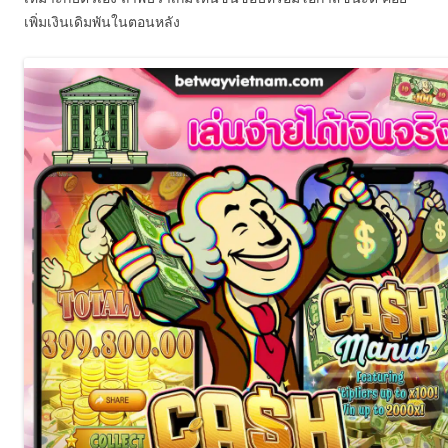
เพิ่มเงินเดิมพันในตอนหลัง