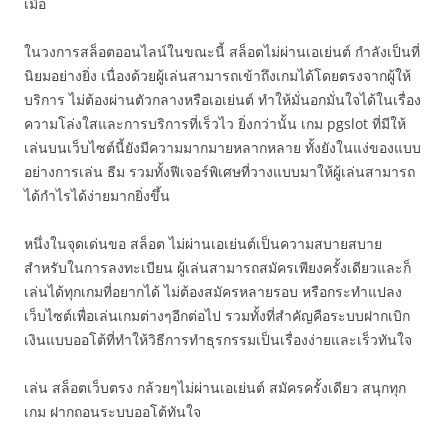
เมื่อ
ในวงการสล็อตออนไลน์ในขณะนี้ สล็อตไม่ผ่านเอเย่นต์ กำลังเป็นที่
นิยมอย่างยิ่ง เนื่องด้วยผู้เล่นสามารถเข้าถึงเกมได้โดยตรงจากผู้ให้
บริการ ไม่ต้องผ่านตัวกลางหรือเอเย่นต์ ทำให้มั่นอกมั่นใจได้ในเรื่อง
ความโล่งใสและการบริการที่เร็วไว ยิ่งกว่านั้น เกม pgslot ที่มีให้
เล่นบนเว็บไซต์นี้ยังมีความมากมายหลากหลาย ทั้งยังในแง่ของแบบ
อย่างการเล่น ธีม รวมทั้งฟีเจอร์พิเศษที่วางแบบมาให้ผู้เล่นสามารถ
ได้กำไรได้ง่ายมากยิ่งขึ้น
หนึ่งในจุดเด่นขอ สล็อต ไม่ผ่านเอเย่นต์เป็นความสบายสบาย
สำหรับในการลงทะเบียน ผู้เล่นสามารถสมัครเพียงครั้งเดียวและก็
เล่นได้ทุกเกมที่อยากได้ ไม่ต้องสมัครหลายรอบ หรือกระทำแปลง
เว็บไซต์เพื่อเล่นเกมต่างๆอีกต่อไป รวมทั้งที่สำคัญคือระบบฝากเบิก
เงินแบบออโต้ที่ทำให้วิธีการทำธุรกรรมเป็นเรื่องง่ายและเร็วทันใจ
เล่น สล็อตเว็บตรง กล้วยๆไม่ผ่านเอเย่นต์ สมัครครั้งเดียว สนุกทุก
เกม ฝากถอนระบบออโต้ทันใจ