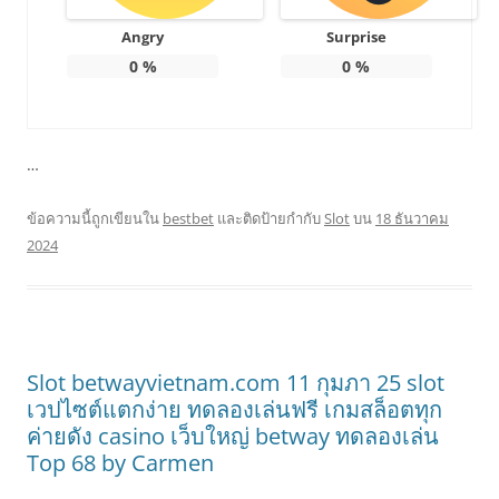
Angry
Surprise
0
%
0
%
…
ข้อความนี้ถูกเขียนใน
bestbet
และติดป้ายกำกับ
Slot
บน
18 ธันวาคม
2024
Slot betwayvietnam.com 11 กุมภา 25 slot
เวปไซต์แตกง่าย ทดลองเล่นฟรี เกมสล็อตทุก
ค่ายดัง casino เว็บใหญ่ betway ทดลองเล่น
Top 68 by Carmen