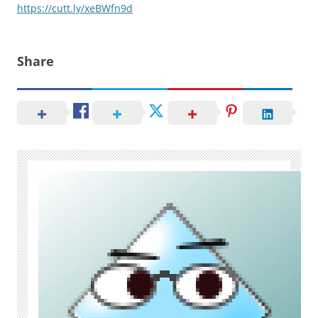
https://cutt.ly/xeBWfn9d
Share