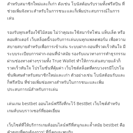
สำหรับสมาชิกใหม่และก็เก่า ดังเช่น โบนัสต้อนรับรวมทั้งฟรีสปิน ที่
ช่วยเพิ่มจังหวะสำหรับในการชนะและก็เพิ่มประสบการณ์ในการ
เล่น
รองรับทุกเครื่องใช้ไม้สอย ไม่ว่าคุณจะใช้สมาร์ทโฟน แท็บเล็ต หรือ
คอมพิวเตอร์ เว็บสล็อตนี้รองรับการเล่นบนทุกแพลตฟอร์ม เพื่อความ
สบายสบายสำหรับเพื่อการเข้าเล่น ระบบฝาก-ถอนที่รวดเร็วทันใจ มี
ระบบระเบียบการฝาก-ถอนที่นำสมัย รองรับแนวทางการทำธุรกรรม
ผ่านช่องทางต่างๆรวมทั้ง True Wallet ทำให้การเล่นสบายแล้วก็
รวดเร็วทันใจ โปรโมชั่นที่คุ้มค่า เว็บไซต์สล็อตที่ครบวงจรมีโปรโม
ชั่นพิเศษสำหรับสมาชิกใหม่และเก่า ตัวอย่างเช่น โบนัสต้อนรับและ
ก็ฟรีสปิน ที่ช่วยเพิ่มช่องทางสำหรับในการชนะและเพิ่ม
ประสบการณ์สำหรับการเล่น
เล่นเกม bestbet ออนไลน์ฟรีถึงที่กะไว้ BestBet เว็บไซต์สำหรับ
เกมส์บนบราวเซอร์ที่ยอดเยี่ยม
เว็บไซต์ที่ให้บริการเกมส์ออนไลน์ฟรีที่สนุกและล้ำสมัย bestbet คือ
คำตอบที่คุณต้องการ! ที่นี่คุณจะพบกับ