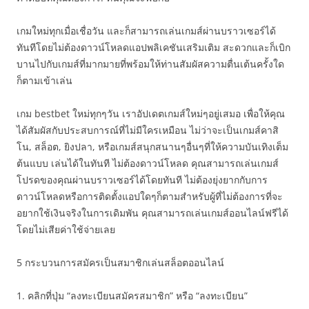
เกมใหม่ทุกเมื่อเชื่อวัน และก็สามารถเล่นเกมส์ผ่านบราวเซอร์ได้
ทันทีโดยไม่ต้องดาวน์โหลดแอปพลิเคชันเสริมเติม สะดวกและก็เบิก
บานไปกับเกมส์ที่มากมายที่พร้อมให้ท่านสัมผัสความตื่นเต้นครั้งใด
ก็ตามเข้าเล่น
เกม bestbet ใหม่ทุกๆวัน เราอัปเดตเกมส์ใหม่ๆอยู่เสมอ เพื่อให้คุณ
ได้สัมผัสกับประสบการณ์ที่ไม่มีใครเหมือน ไม่ว่าจะเป็นเกมส์คาสิ
โน, สล็อต, ยิงปลา, หรือเกมส์สนุกสนานๆอื่นๆที่ให้ความบันเทิงเต็ม
ต้นแบบ เล่นได้ในทันที ไม่ต้องดาวน์โหลด คุณสามารถเล่นเกมส์
โปรดของคุณผ่านบราวเซอร์ได้โดยทันที ไม่ต้องยุ่งยากกับการ
ดาวน์โหลดหรือการติดตั้งแอปใดๆก็ตามสำหรับผู้ที่ไม่ต้องการที่จะ
อยากใช้เงินจริงในการเดิมพัน คุณสามารถเล่นเกมส์ออนไลน์ฟรีได้
โดยไม่เสียค่าใช้จ่ายเลย
5 กระบวนการสมัครเป็นสมาชิกเล่นสล็อตออนไลน์
1. คลิกที่ปุ่ม “ลงทะเบียนสมัครสมาชิก” หรือ “ลงทะเบียน”