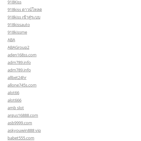
918Kiss
918kiss ดาวน์โหลด
918kiss เข้าสู่ระบบ
918kissauto
918kissme
ABA
ABAGroup2
aden168ss.com
adm789.info
adm789.info
allbet24hr
allone745s.com
alot66
alot666
amb slot
argus16888.com
asb9999.com
askyouwin888 vip
babet555.com