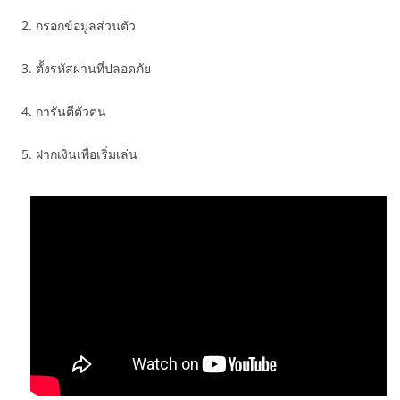
2. กรอกข้อมูลส่วนตัว
3. ตั้งรหัสผ่านที่ปลอดภัย
4. การันตีตัวตน
5. ฝากเงินเพื่อเริ่มเล่น