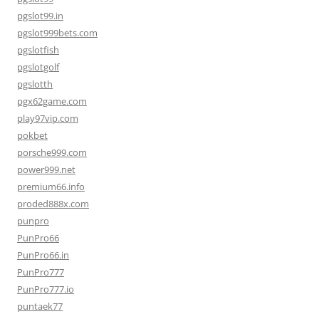
pgslot99.in
pgslot999bets.com
pgslotfish
pgslotgolf
pgslotth
pgx62game.com
play97vip.com
pokbet
porsche999.com
power999.net
premium66.info
proded888x.com
punpro
PunPro66
PunPro66.in
PunPro777
PunPro777.io
puntaek77