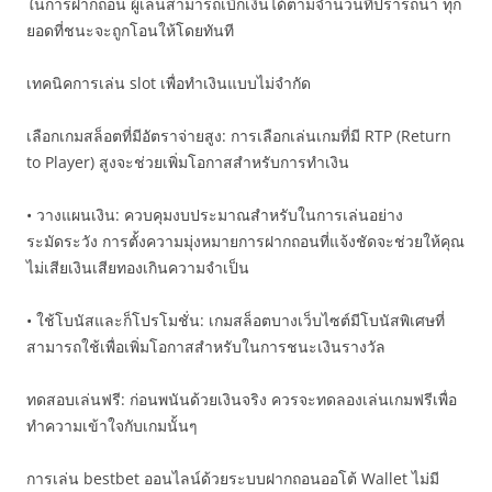
ในการฝากถอน ผู้เล่นสามารถเบิกเงินได้ตามจำนวนที่ปรารถนา ทุก
ยอดที่ชนะจะถูกโอนให้โดยทันที
เทคนิคการเล่น slot เพื่อทำเงินแบบไม่จำกัด
เลือกเกมสล็อตที่มีอัตราจ่ายสูง: การเลือกเล่นเกมที่มี RTP (Return
to Player) สูงจะช่วยเพิ่มโอกาสสำหรับการทำเงิน
• วางแผนเงิน: ควบคุมงบประมาณสำหรับในการเล่นอย่าง
ระมัดระวัง การตั้งความมุ่งหมายการฝากถอนที่แจ้งชัดจะช่วยให้คุณ
ไม่เสียเงินเสียทองเกินความจำเป็น
• ใช้โบนัสและก็โปรโมชั่น: เกมสล็อตบางเว็บไซต์มีโบนัสพิเศษที่
สามารถใช้เพื่อเพิ่มโอกาสสำหรับในการชนะเงินรางวัล
ทดสอบเล่นฟรี: ก่อนพนันด้วยเงินจริง ควรจะทดลองเล่นเกมฟรีเพื่อ
ทำความเข้าใจกับเกมนั้นๆ
การเล่น bestbet ออนไลน์ด้วยระบบฝากถอนออโต้ Wallet ไม่มี