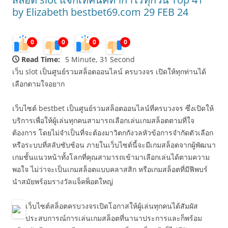
by Elizabeth bestbet69.com 29 FEB 24
0
0
0
0
Read Time:
5 Minute, 31 Second
เว็บ slot เป็นศูนย์รวมสล็อตออนไลน์ ครบวงจร เปิดให้ทุกท่านได้
เลือกตามใจอยาก
เว็บไซต์ bestbet เป็นศูนย์รวมสล็อตออนไลน์ที่ครบวงจร ซึ่งเปิดให้
บริการเพื่อให้ผู้เล่นทุกคนสามารถเลือกเล่นเกมสล็อตตามที่ใจ
ต้องการ โดยไม่จำเป็นที่จะต้องมาวิตกกังวลหัวข้อการจำกัดตัวเลือก
หรือระบบที่สลับซับซ้อน ภายในเว็บไซต์นี้จะมีเกมสล็อตจากผู้พัฒนา
เกมชั้นแนวหน้าทั้งโลกที่คุณสามารถเข้ามาเลือกเล่นได้ตามความ
พอใจ ไม่ว่าจะเป็นเกมสล็อตแบบคลาสสิก หรือเกมสล็อตที่มีฟีพบร์
นำสมัยพร้อมรางวัลแจ็คพ็อตใหญ่
เว็บไซต์สล็อตครบวงจรเปิดโอกาสให้ผู้เล่นทุกคนได้สัมผัส
ประสบการณ์การเล่นเกมสล็อตที่นานาประการและก็พร้อม