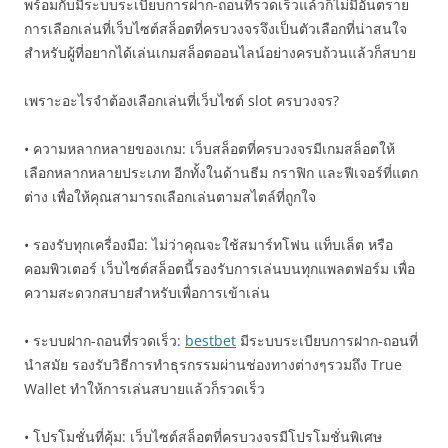
พร้อมกับมีระบบระเบียบการฝาก-ถอนที่รวดเร็วแล้วก็ไม่มีอันตราย
การเลือกเล่นที่เว็บไซต์สล็อตที่ครบวงจรจึงเป็นตัวเลือกที่น่าสนใจ
สำหรับผู้ที่อยากได้เล่นเกมสล็อตออนไลน์อย่างครบถ้วนแล้วก็สบาย
เพราะอะไรจำต้องเลือกเล่นที่เว็บไซต์ slot ครบวงจร?
• ความหลากหลายของเกม: เว็บสล็อตที่ครบวงจรมีเกมสล็อตให้
เลือกหลากหลายประเภท อีกทั้งในด้านธีม กราฟิก และฟีเจอร์ที่แตก
ต่าง เพื่อให้คุณสามารถเลือกเล่นตามสไตล์ที่ถูกใจ
• รองรับทุกเครื่องมือ: ไม่ว่าคุณจะใช้สมาร์ทโฟน แท็บเล็ต หรือ
คอมพิวเตอร์ เว็บไซต์สล็อตนี้รองรับการเล่นบนทุกแพลตฟอร์ม เพื่อ
ความสะดวกสบายสำหรับเพื่อการเข้าเล่น
• ระบบฝาก-ถอนที่รวดเร็ว:
bestbet
มีระบบระเบียบการฝาก-ถอนที่
นำสมัย รองรับวิธีการทำธุรกรรมผ่านช่องทางต่างๆรวมถึง True
Wallet ทำให้การเล่นสบายแล้วก็รวดเร็ว
• โปรโมชั่นที่คุ้ม: เว็บไซต์สล็อตที่ครบวงจรมีโปรโมชั่นพิเศษ