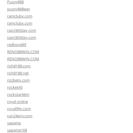
Pussy888
pussy888win
ramclubx.com
ramclubx.com
rasri365day.com
rasri365day.com
redkong89
RENO88WIN.COM
RENO88WIN.COM
rich8188.com
rich8188.net
rizzbetx.com
rocket45
rockstar66m
royal online
royal99y.com
run24pro.com
sagame
sagame168