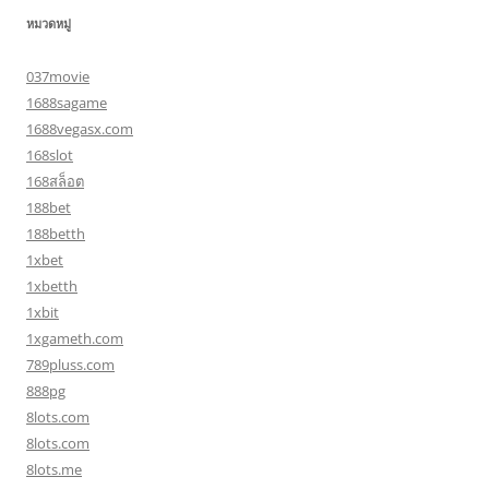
หมวดหมู่
037movie
1688sagame
1688vegasx.com
168slot
168สล็อต
188bet
188betth
1xbet
1xbetth
1xbit
1xgameth.com
789pluss.com
888pg
8lots.com
8lots.com
8lots.me