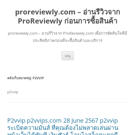
proreviewly.com – อ่านรีวิวจาก
ProReviewly ก่อนการซื้อสินค้า
proreviewly.com – อ่านรีวิวจาก ProReviewly.com เพื่อการตัดสินใจที่มี
ประสิทธิภาพก่อนที่จะซื้อสินค้าและบริการ
ข้าม
เมนู
ไป
ยัง
เนื้อหา
คลังเก็บหมวดหมู่:
P2VVIP
p2vvip
P2vvip p2vvips.com 28 June 2567 p2vvip
ระเบิดความมันส์ ที่คุณต้องไม่พลาดเล่นผ่าน
หน้าเว็บได้ทันที เงินชัวร์ โอนไวสล็อตแตกดี