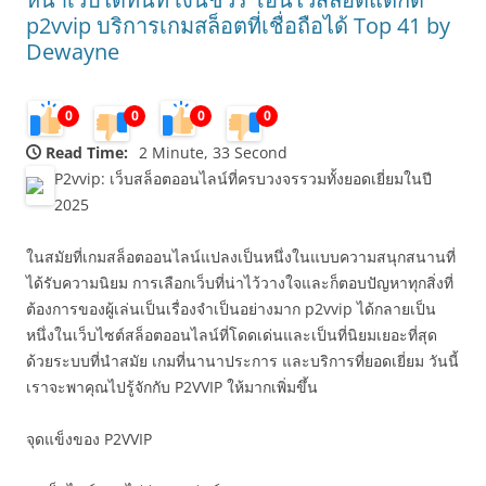
p2vvip บริการเกมสล็อตที่เชื่อถือได้ Top 41 by
Dewayne
0
0
0
0
Read Time:
2 Minute, 33 Second
P2vvip: เว็บสล็อตออนไลน์ที่ครบวงจรรวมทั้งยอดเยี่ยมในปี
2025
ในสมัยที่เกมสล็อตออนไลน์แปลงเป็นหนึ่งในแบบความสนุกสนานที่
ได้รับความนิยม การเลือกเว็บที่น่าไว้วางใจและก็ตอบปัญหาทุกสิ่งที่
ต้องการของผู้เล่นเป็นเรื่องจำเป็นอย่างมาก p2vvip ได้กลายเป็น
หนึ่งในเว็บไซต์สล็อตออนไลน์ที่โดดเด่นและเป็นที่นิยมเยอะที่สุด
ด้วยระบบที่นำสมัย เกมที่นานาประการ และบริการที่ยอดเยี่ยม วันนี้
เราจะพาคุณไปรู้จักกับ P2VVIP ให้มากเพิ่มขึ้น
จุดแข็งของ P2VVIP