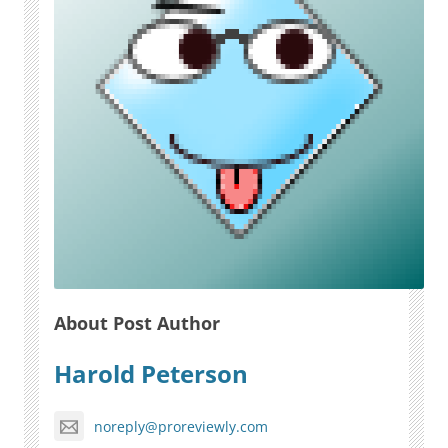
About Post Author
Harold Peterson
noreply@proreviewly.com