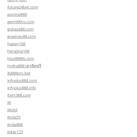
future24bet.com
gaojing888
gem99ths.com
gobaza88.com
gowingo88.com
happy168
hengjing168
hiso8888s.com
hydra888 เครดิตฟรี
ib888pro.bet
infyplus888.com
infyplus888.info
item388.com
Jili
Jilislot
Jinda55
jinda888
Joker123