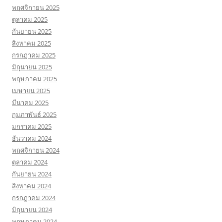
พฤศจิกายน 2025
ตุลาคม 2025
กันยายน 2025
สิงหาคม 2025
กรกฎาคม 2025
มิถุนายน 2025
พฤษภาคม 2025
เมษายน 2025
มีนาคม 2025
กุมภาพันธ์ 2025
มกราคม 2025
ธันวาคม 2024
พฤศจิกายน 2024
ตุลาคม 2024
กันยายน 2024
สิงหาคม 2024
กรกฎาคม 2024
มิถุนายน 2024
พฤษภาคม 2024