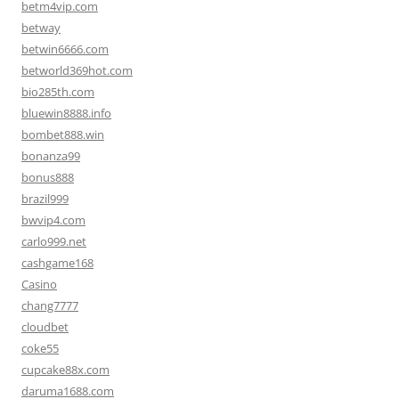
betm4vip.com
betway
betwin6666.com
betworld369hot.com
bio285th.com
bluewin8888.info
bombet888.win
bonanza99
bonus888
brazil999
bwvip4.com
carlo999.net
cashgame168
Casino
chang7777
cloudbet
coke55
cupcake88x.com
daruma1688.com