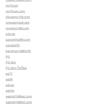
no1huay
no1huay.com
okcasino159.com
onesiamclub.site
onoplus168.com
p2vvip
pananthai99.com
panda555
paramax1688.info
PG
PG Slot
PG Slot เว็บใหม่
pg77
pg99
pgceo
pgfish
pggold168bet.com
pggold168bet.com