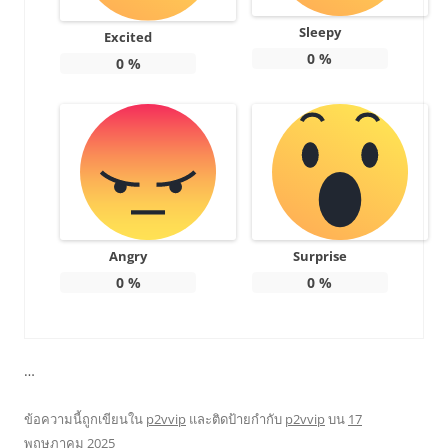
Sleepy
Excited
0
%
0
%
Angry
Surprise
0
%
0
%
…
ข้อความนี้ถูกเขียนใน
p2vvip
และติดป้ายกำกับ
p2vvip
บน
17
พฤษภาคม 2025