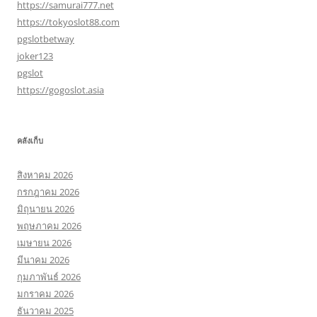
https://samurai777.net
https://tokyoslot88.com
pgslotbetway
joker123
pgslot
https://gogoslot.asia
คลังเก็บ
สิงหาคม 2026
กรกฎาคม 2026
มิถุนายน 2026
พฤษภาคม 2026
เมษายน 2026
มีนาคม 2026
กุมภาพันธ์ 2026
มกราคม 2026
ธันวาคม 2025