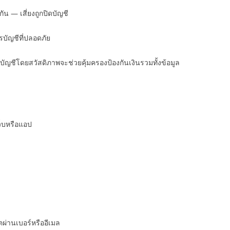
ัน — เสี่ยงถูกปิดบัญชี
บัญชีที่ปลอดภัย
ารบัญชีโดยสวัสดิภาพจะช่วยคุ้มครองป้องกันเงินรวมทั้งข้อมูล
ว็บหรือแอป
ซ็ตผ่านเบอร์หรืออีเมล