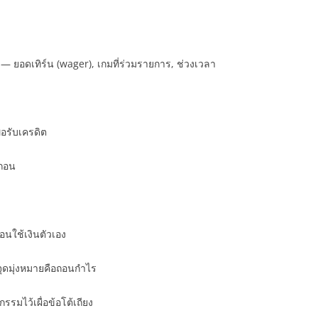
 ยอดเทิร์น (wager), เกมที่ร่วมรายการ, ช่วงเวลา
่อรับเครดิต
อถอน
อนใช้เงินตัวเอง
่อจุดมุ่งหมายคือถอนกำไร
รมไว้เผื่อข้อโต้เถียง