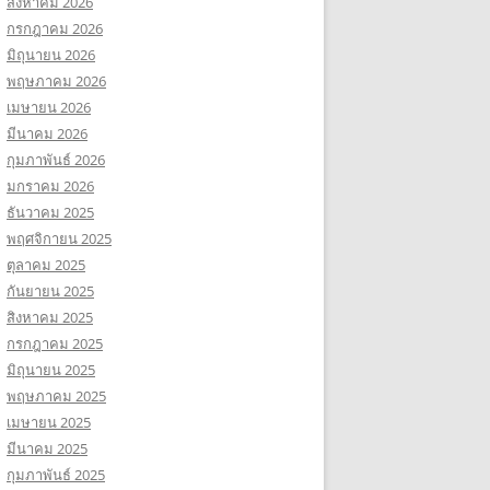
สิงหาคม 2026
กรกฎาคม 2026
มิถุนายน 2026
พฤษภาคม 2026
เมษายน 2026
มีนาคม 2026
กุมภาพันธ์ 2026
มกราคม 2026
ธันวาคม 2025
พฤศจิกายน 2025
ตุลาคม 2025
กันยายน 2025
สิงหาคม 2025
กรกฎาคม 2025
มิถุนายน 2025
พฤษภาคม 2025
เมษายน 2025
มีนาคม 2025
กุมภาพันธ์ 2025