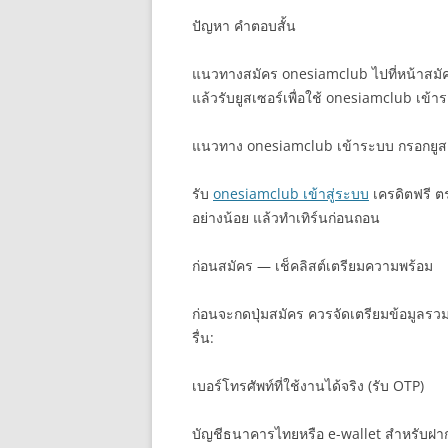
ปัญหา คำตอบสั้น
แนวทางสมัคร onesiamclub ไปที่หน้าสมัคร 
แล้วรับยูสเซอร์เพื่อใช้ onesiamclub เข้า
แนวทาง onesiamclub เข้าระบบ กรอกยูสเ
รับ
onesiamclub เข้าสู่ระบบ
เครดิตฟรี ตร
อย่างน้อย แล้วทำเทิร์นก่อนถอน
ก่อนสมัคร — เช็คลิสต์เตรียมความพร้อม
ก่อนจะกดปุ่มสมัคร ควรจัดเตรียมข้อมูลรวม
รื่น:
เบอร์โทรศัพท์ที่ใช้งานได้จริง (รับ OTP)
บัญชีธนาคารไทยหรือ e-wallet สำหรับฝา