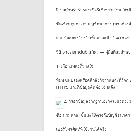
อีเมลสำหรับรับรองหรือรีเซ็ตรหัสผ่าน (ถ้ามี
ชื่อ-ชื่อสกุลตรงกับบัญชีธนาคาร (หากต้อง
อ่านข้อตกลงโปรโมชั่นล่วงหน้า โดยเฉพาะ
วิธี onesiamclub สมัคร — คู่มือทีละลำดั
1. เลือกแหล่งที่วางใจ
พิมพ์ URL เองหรือคลิกลิงก์จากแหล่งที่รู้จั
HTTPS และก็ข้อมูลติดต่อแจ่มแจ้ง
2. กรอกข้อมูลรากฐานอย่างระแวดระว
ชื่อ-นามสกุล (ชี้แนะให้ตรงกับบัญชีธนาค
เบอร์โทรศัพท์ที่ใช้งานได้จริง