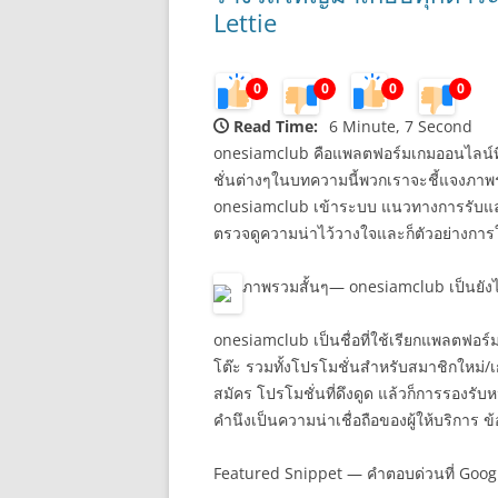
Lettie
0
0
0
0
Read Time:
6 Minute, 7 Second
onesiamclub คือแพลตฟอร์มเกมออนไลน์ที่
ชั่นต่างๆในบทความนี้พวกเราจะชี้แจงภา
onesiamclub เข้าระบบ แนวทางการรับและก็
ตรวจดูความน่าไว้วางใจและก็ตัวอย่างการใช
ภาพรวมสั้นๆ— onesiamclub เป็นยัง
onesiamclub เป็นชื่อที่ใช้เรียกแพลตฟอ
โต๊ะ รวมทั้งโปรโมชั่นสำหรับสมาชิกใหม่/
สมัคร โปรโมชั่นที่ดึงดูด แล้วก็การรองรับ
คำนึงเป็นความน่าเชื่อถือของผู้ให้บริการ
Featured Snippet — คำตอบด่วนที่ Goog