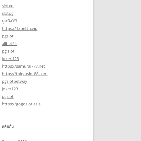
slotxo
slotpg
ดูหนังโป๊
https://1xbetth.vip
pgslot
allbet24
pg slot
joker 123
https://samurai777.net
https://tokyoslot88.com
pgslotbetway
joker123
pgslot
https://gogoslot.asia
คลังเก็บ