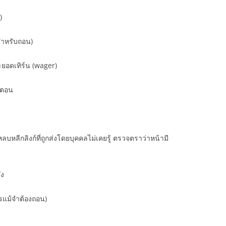
)
สำหรับถอน)
ยอดเทิร์น (wager)
บตอน
ก หลบหลีกลิงก์ที่ถูกส่งโดยบุคคลไม่เคยรู้ ตรวจตราว่าหน้ามี
ัง
ารแม้จำต้องถอน)