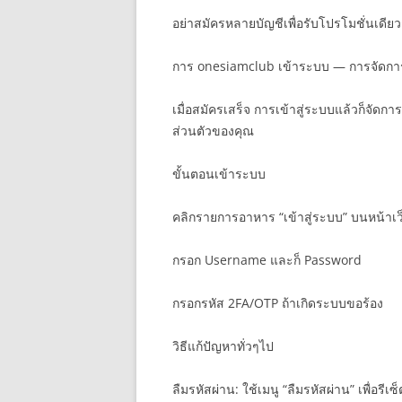
อย่าสมัครหลายบัญชีเพื่อรับโปรโมชั่นเดียวก
การ onesiamclub เข้าระบบ — การจัดการ
เมื่อสมัครเสร็จ การเข้าสู่ระบบแล้วก็จัดก
ส่วนตัวของคุณ
ขั้นตอนเข้าระบบ
คลิกรายการอาหาร “เข้าสู่ระบบ” บนหน้าเ
กรอก Username และก็ Password
กรอกรหัส 2FA/OTP ถ้าเกิดระบบขอร้อง
วิธีแก้ปัญหาทั่วๆไป
ลืมรหัสผ่าน: ใช้เมนู “ลืมรหัสผ่าน” เพื่อรีเ