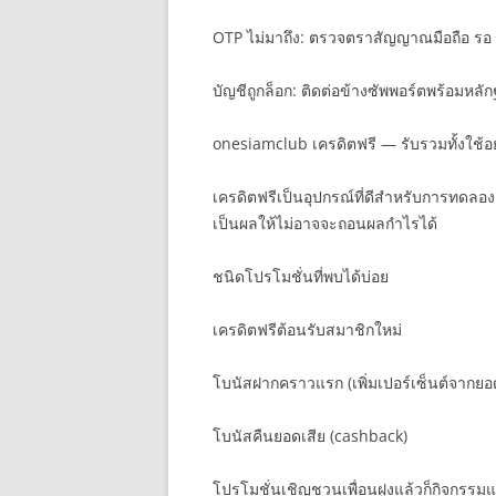
OTP ไม่มาถึง: ตรวจตราสัญญาณมือถือ รอ 
บัญชีถูกล็อก: ติดต่อข้างซัพพอร์ตพร้อมหลั
onesiamclub เครดิตฟรี — รับรวมทั้งใช
เครดิตฟรีเป็นอุปกรณ์ที่ดีสำหรับการทดลองเ
เป็นผลให้ไม่อาจจะถอนผลกำไรได้
ชนิดโปรโมชั่นที่พบได้บ่อย
เครดิตฟรีต้อนรับสมาชิกใหม่
โบนัสฝากคราวแรก (เพิ่มเปอร์เซ็นต์จากย
โบนัสคืนยอดเสีย (cashback)
โปรโมชั่นเชิญชวนเพื่อนฝูงแล้วก็กิจกรร