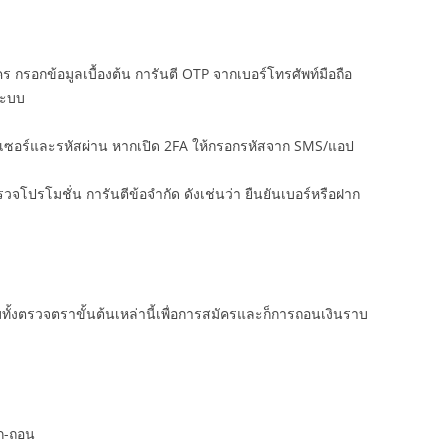
กรอกข้อมูลเบื้องต้น การันตี OTP จากเบอร์โทรศัพท์มือถือ
ระบบ
ซอร์และรหัสผ่าน หากเปิด 2FA ให้กรอกรหัสจาก SMS/แอป
วจโปรโมชั่น การันตีข้อจำกัด ดังเช่นว่า ยืนยันเบอร์หรือฝาก
ทั้งตรวจตราขั้นต้นเหล่านี้เพื่อการสมัครและก็การถอนเงินราบ
ก-ถอน