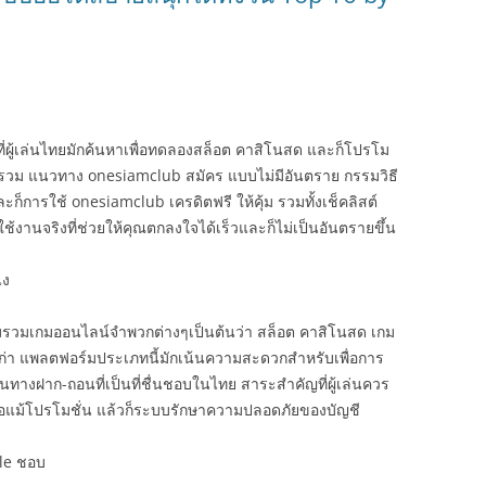
ผู้เล่นไทยมักค้นหาเพื่อทดลองสล็อต คาสิโนสด และก็โปรโม
พรวม แนวทาง onesiamclub สมัคร แบบไม่มีอันตราย กรรมวิธี
การใช้ onesiamclub เครดิตฟรี ให้คุ้ม รวมทั้งเช็คลิสต์
้งานจริงที่ช่วยให้คุณตกลงใจได้เร็วและก็ไม่เป็นอันตรายขึ้น
ไง
ร์มรวมเกมออนไลน์จำพวกต่างๆเป็นต้นว่า สล็อต คาสิโนสด เกม
เก่า แพลตฟอร์มประเภทนี้มักเน้นความสะดวกสำหรับเพื่อการ
หนทางฝาก-ถอนที่เป็นที่ชื่นชอบในไทย สาระสำคัญที่ผู้เล่นควร
 ข้อแม้โปรโมชั่น แล้วก็ระบบรักษาความปลอดภัยของบัญชี
le ชอบ