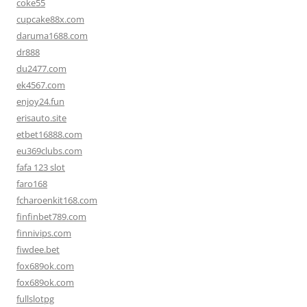
coke55
cupcake88x.com
daruma1688.com
dr888
du2477.com
ek4567.com
enjoy24.fun
erisauto.site
etbet16888.com
eu369clubs.com
fafa 123 slot
faro168
fcharoenkit168.com
finfinbet789.com
finnivips.com
fiwdee.bet
fox689ok.com
fox689ok.com
fullslotpg