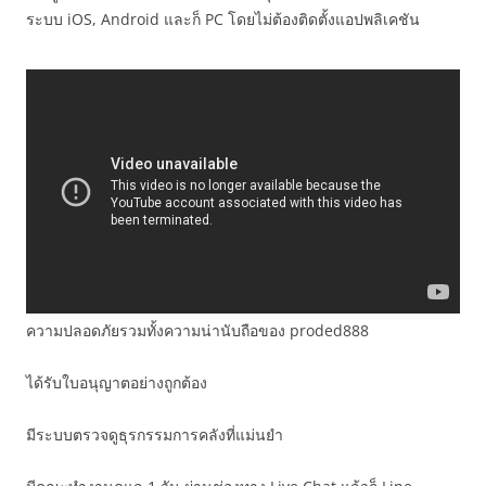
ระบบ iOS, Android และก็ PC โดยไม่ต้องติดตั้งแอปพลิเคชัน
ความปลอดภัยรวมทั้งความน่านับถือของ proded888
ได้รับใบอนุญาตอย่างถูกต้อง
มีระบบตรวจดูธุรกรรมการคลังที่แม่นยำ