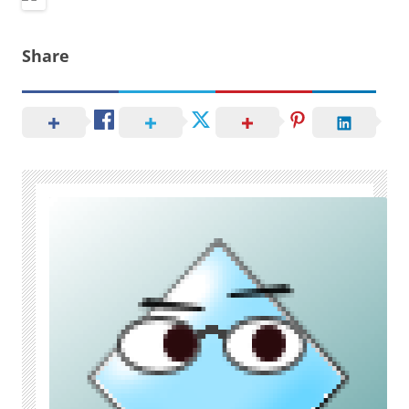
Share