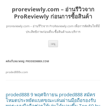
proreviewly.com – อ่านรีวิวจาก
ProReviewly ก่อนการซื้อสินค้า
proreviewly.com – อ่านรีวิวจาก ProReviewly.com เพื่อการตัดสินใจที่มี
ประสิทธิภาพก่อนที่จะซื้อสินค้าและบริการ
ข้าม
เมนู
ไป
ยัง
เนื้อหา
คลังเก็บหมวดหมู่:
PRODED888X.COM
proded888x.com
proded888 9 พฤศจิกายน proded888 สมัคร
โหมดประหยัดแบตขณะเล่นผ่านมือถือรองรับ
ทุกระบบมือถือช่วยให้เล่นได้นานขึ้น Top 60 by