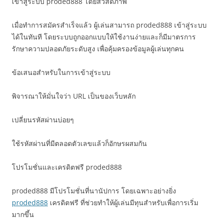
เข้าสู่ระบบ proded888 โดยสวัสดิภาพ
เมื่อทำการสมัครสำเร็จแล้ว ผู้เล่นสามารถ proded888 เข้าสู่ระบบ
ได้ในทันที โดยระบบถูกออกแบบให้ใช้งานง่ายและก็มีมาตรการ
รักษาความปลอดภัยระดับสูง เพื่อคุ้มครองข้อมูลผู้เล่นทุกคน
ข้อเสนอสำหรับในการเข้าสู่ระบบ
พิจารณาให้มั่นใจว่า URL เป็นของเว็บหลัก
เปลี่ยนรหัสผ่านบ่อยๆ
ใช้รหัสผ่านที่มีตลอดตัวเลขแล้วก็อักษรผสมกัน
โปรโมชั่นและเครดิตฟรี proded888
proded888 มีโปรโมชั่นที่นานัปการ โดยเฉพาะอย่างยิ่ง
proded888
เครดิตฟรี ที่ช่วยทำให้ผู้เล่นมีทุนสำหรับเพื่อการเริ่ม
มากขึ้น