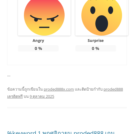
Angry
Surprise
0
%
0
%
…
ข้อความนี้ถูกเขียนใน
proded888x.com
และติดป้ายกำกับ
proded888
เครดิตฟรี
บน
9 ตุลาคม 2025
%keyword 1 พฤศจิกายน proded888 เกม