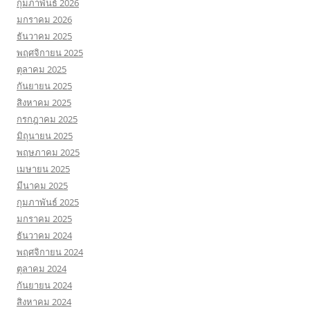
กุมภาพันธ์ 2026
มกราคม 2026
ธันวาคม 2025
พฤศจิกายน 2025
ตุลาคม 2025
กันยายน 2025
สิงหาคม 2025
กรกฎาคม 2025
มิถุนายน 2025
พฤษภาคม 2025
เมษายน 2025
มีนาคม 2025
กุมภาพันธ์ 2025
มกราคม 2025
ธันวาคม 2024
พฤศจิกายน 2024
ตุลาคม 2024
กันยายน 2024
สิงหาคม 2024