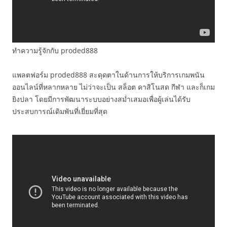
ทำความรู้จักกับ proded888
แพลตฟอร์ม proded888 สะดุดตาในด้านการให้บริการเกมพนัน
ออนไลน์ที่หลากหลาย ไม่ว่าจะเป็น สล็อต คาสิโนสด กีฬา และก็เกม
ยิงปลา โดยมีการพัฒนาระบบอย่างสม่ำเสมอเพื่อผู้เล่นได้รับ
ประสบการณ์เดิมพันที่เยี่ยมที่สุด