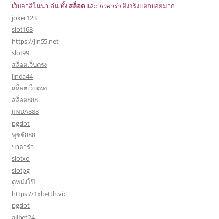
เว็บคาสิโนน่าเล่น ทั้ง
สล็อต
และ
บาคาร่า
ตึงจริงแตกบ่อยมาก
joker123
slot168
https://jin55.net
slot99
สล็อตเว็บตรง
jinda44
สล็อตเว็บตรง
สล็อต888
JINDA888
pgslot
พุซซี่888
บาคาร่า
slotxo
slotpg
ดูหนังโป๊
https://1xbetth.vip
pgslot
allbet24