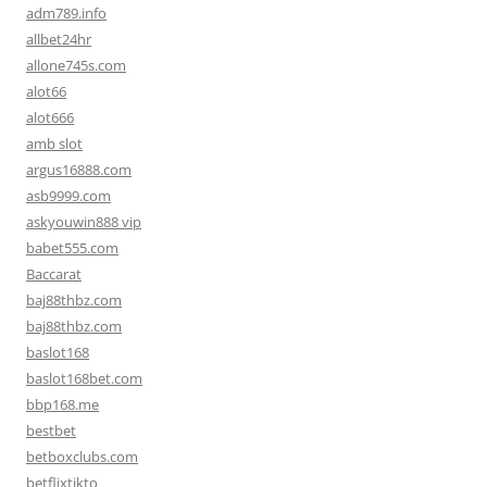
adm789.info
allbet24hr
allone745s.com
alot66
alot666
amb slot
argus16888.com
asb9999.com
askyouwin888 vip
babet555.com
Baccarat
baj88thbz.com
baj88thbz.com
baslot168
baslot168bet.com
bbp168.me
bestbet
betboxclubs.com
betflixtikto