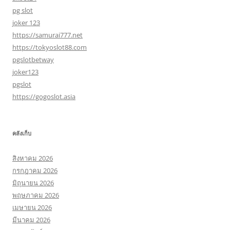
pg slot
joker 123
https://samurai777.net
https://tokyoslot88.com
pgslotbetway
joker123
pgslot
https://gogoslot.asia
คลังเก็บ
สิงหาคม 2026
กรกฎาคม 2026
มิถุนายน 2026
พฤษภาคม 2026
เมษายน 2026
มีนาคม 2026