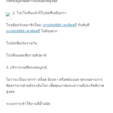
รหัสข้อมูลเพื่อความปลอดภัยสูงสุด
2. โปรโมชั่นแล้วก็โบนัสที่เหนือกว่า
โปรต้อนรับสมาชิกใหม่:
proded888 เครดิตฟรี
รับทันที
proded888 เครดิตฟรี
ไม่ต้องฝาก
โบนัสเพิ่มเงินรายวัน
โปรคืนยอดเสียรายสัปดาห์
3. บริการเกมที่ครบสมบูรณ์
ไม่ว่าจะเป็นบาคาร่า สล็อต ยิงปลา หรือพนันบอล ทุกเกมผ่านการ
คัดสรรจากค่ายดังระดับโลก เพื่อคุณภาพและความมีประสิทธิภาพ
สูงสุด
ระบบการเข้าใช้งานที่ล้ำสมัย