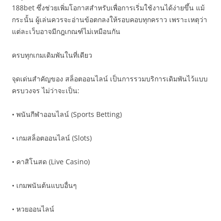
188bet ซึ่งช่วยเพิ่มโอกาสสำหรับเพื่อการเริ่มใช้งานได้ง่ายขึ้น แม้
กระนั้น ผู้เล่นควรจะอ่านข้อตกลงให้รอบคอบทุกคราว เพราะเหตุว่า
แต่ละเว็บอาจมีกฎเกณฑ์ไม่เหมือนกัน
ครบทุกเกมเดิมพันในที่เดียว
จุดเด่นสำคัญของ สล็อตออนไลน์ เป็นการรวมบริการเดิมพันไว้แบบ
ครบวงจร ไม่ว่าจะเป็น:
• พนันกีฬาออนไลน์ (Sports Betting)
• เกมสล็อตออนไลน์ (Slots)
• คาสิโนสด (Live Casino)
• เกมพนันต้นแบบอื่นๆ
• หวยออนไลน์