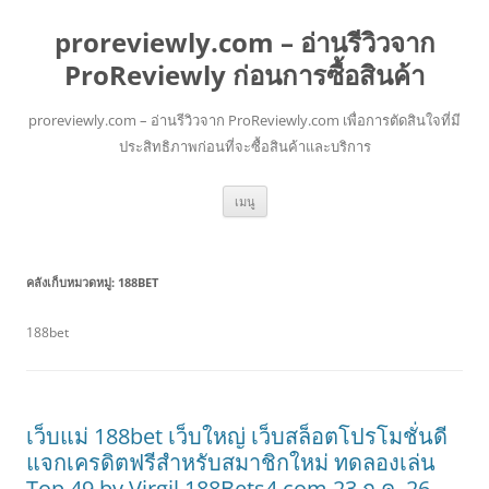
proreviewly.com – อ่านรีวิวจาก
ProReviewly ก่อนการซื้อสินค้า
proreviewly.com – อ่านรีวิวจาก ProReviewly.com เพื่อการตัดสินใจที่มี
ประสิทธิภาพก่อนที่จะซื้อสินค้าและบริการ
ข้าม
เมนู
ไป
ยัง
เนื้อหา
คลังเก็บหมวดหมู่:
188BET
188bet
เว็บแม่ 188bet เว็บใหญ่ เว็บสล็อตโปรโมชั่นดี
แจกเครดิตฟรีสำหรับสมาชิกใหม่ ทดลองเล่น
Top 49 by Virgil 188Bets4.com 23 ก.ค. 26