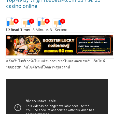
casino online
0
0
0
0
Read Time:
8 Minute, 31 Second
สลัดเว็บไซต์เก่าทิ้งไป! แล้วมากระชากโบนัสหลักแสนกับ เว็บไซต์
188betth เว็บไซต์ตรงที่ใจกล้าที่สุดเวลานี้