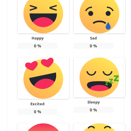
Happy
Sad
0
%
0
%
Sleepy
Excited
0
%
0
%