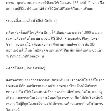
ความสนุกสนานครบวงจรที่มีเกมให้เลือกเล่น 188betth อีกมาก ซึ่ง
แต่ละหมู่ก็มีเสน่ห์และได้กำไรได้ดิบได้ดีไม่แพ้กันเลยครับผม
• เกมสล็อตออนไลน์ (Slot Online)
คลังแสงสล็อตที่ใหญ่ที่สุด มีเกมให้เลือกเล่นมากกว่า 1,000 เกมจาก
ทุกค่ายดังระดับโลก อย่างเช่น PG Slot, Pragmatic Play, Joker
Gaming และก็อีกเพียบเลย กราฟิกสวยงามอลังการระดับ 3D
แอนิเมชันลื่นไหล ไม่มีสะดุด เอฟเฟกต์เสียงตื่นเต้นตื่นเต้น ชวนลุ้น
ระทึกทุกวินาทีที่วงล้อหมุน
• คาสิโนสด (Live Casino)
ส่งตรงภาพบรรยากาศความคมชัดระดับ HD จากคาสิโนจริงในต่าง
ประเทศ มีดีลเลอร์สาวสวยสุดน่ามองรอแจกไพ่แล้วก็ให้บริการ
ตลอด 1 วัน มีให้เลือกเล่นทั้งยัง บาคาร่า, เสือมังกร, ไฮโล, และก็รู
เล็ต ระบบการพนันเร็ว วางเดิมพันปุ๊บ ทราบผลปั๊บ ได้เงินโดยทันที
เหมาะกับผู้ที่ถูกใจเกมเร็วและก็ใช้ความเฉลียวฉลาดสำหรับในการ
วิเคราะห์