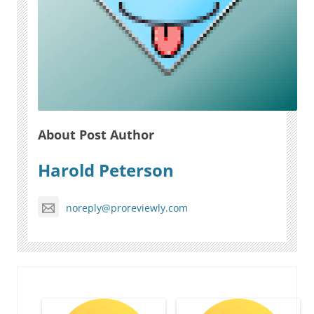
About Post Author
Harold Peterson
noreply@proreviewly.com