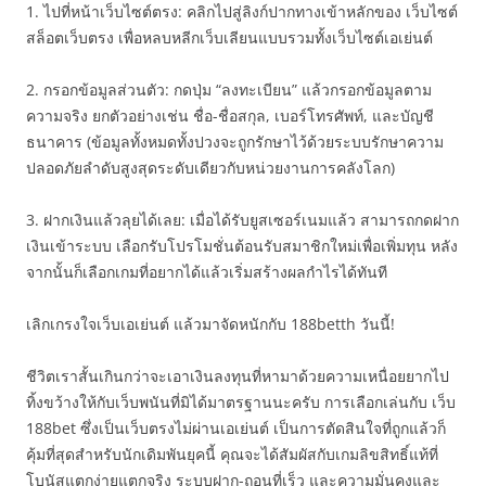
1. ไปที่หน้าเว็บไซต์ตรง: คลิกไปสู่ลิงก์ปากทางเข้าหลักของ เว็บไซต์
สล็อตเว็บตรง เพื่อหลบหลีกเว็บเลียนแบบรวมทั้งเว็บไซต์เอเย่นต์
2. กรอกข้อมูลส่วนตัว: กดปุ่ม “ลงทะเบียน” แล้วกรอกข้อมูลตาม
ความจริง ยกตัวอย่างเช่น ชื่อ-ชื่อสกุล, เบอร์โทรศัพท์, และบัญชี
ธนาคาร (ข้อมูลทั้งหมดทั้งปวงจะถูกรักษาไว้ด้วยระบบรักษาความ
ปลอดภัยลำดับสูงสุดระดับเดียวกับหน่วยงานการคลังโลก)
3. ฝากเงินแล้วลุยได้เลย: เมื่อได้รับยูสเซอร์เนมแล้ว สามารถกดฝาก
เงินเข้าระบบ เลือกรับโปรโมชั่นต้อนรับสมาชิกใหม่เพื่อเพิ่มทุน หลัง
จากนั้นก็เลือกเกมที่อยากได้แล้วเริ่มสร้างผลกำไรได้ทันที
เลิกเกรงใจเว็บเอเย่นต์ แล้วมาจัดหนักกับ 188betth วันนี้!
ชีวิตเราสั้นเกินกว่าจะเอาเงินลงทุนที่หามาด้วยความเหนื่อยยากไป
ทิ้งขว้างให้กับเว็บพนันที่มิได้มาตรฐานนะครับ การเลือกเล่นกับ เว็บ
188bet ซึ่งเป็นเว็บตรงไม่ผ่านเอเย่นต์ เป็นการตัดสินใจที่ถูกแล้วก็
คุ้มที่สุดสำหรับนักเดิมพันยุคนี้ คุณจะได้สัมผัสกับเกมลิขสิทธิ์แท้ที่
โบนัสแตกง่ายแตกจริง ระบบฝาก-ถอนที่เร็ว และความมั่นคงและ