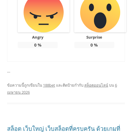
Angry
Surprise
0
%
0
%
…
ข้อความนี้ถูกเขียนใน
188bet
และติดป้ายกำกับ
สล็อตออนไลน์
บน
6
เมษายน 2026
สล็อต เว็บใหญ่ เว็บสล็อตที่ครบครัน ด้วยเกมที่