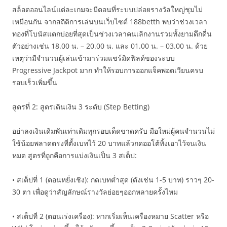
สล็อตออนไลน์แต่ละเกมจะมีตอนที่ระบบปล่อยรางวัลใหญ่ชุมไม่
เหมือนกัน จากสถิติการเล่นบนเว็บไซต์ 188betth พบว่าช่วงเวลา
ทองที่โบนัสแตกบ่อยที่สุดเป็นช่วงเวลาคนเลิกงานรวมทั้งยามดึกดื่น
ตัวอย่างเช่น 18.00 น. – 20.00 น. และ 01.00 น. – 03.00 น. ด้วย
เหตุว่ามีจำนวนผู้เล่นเข้ามาร่วมแชร์มิดฟิลด์ของระบบ
Progressive Jackpot มาก ทำให้รอบการออกแจ็คพอตเวียนครบ
รอบเร็วเพิ่มขึ้น
สูตรที่ 2: สูตรเดินเงิน 3 ระดับ (Step Betting)
อย่าลงเงินเดิมพันเท่าเดิมทุกรอบเด็ดขาดครับ มือใหม่ผู้คนจำนวนไม่
ใช้น้อยพลาดตรงที่ตั้งเบทไว้ 20 บาทแล้วกดออโต้ทิ้งเอาไว้จนเงิน
หมด สูตรที่ถูกคือการแบ่งเงินเป็น 3 สเต็ป:
• สเต็ปที่ 1 (ตอนหยั่งเชิง): กดเบทต่ำสุด (ดังเช่น 1-5 บาท) ราวๆ 20-
30 ตา เพื่อดูว่าสัญลักษณ์รางวัลย่อยๆออกหลายครั้งไหม
• สเต็ปที่ 2 (ตอนเร่งเครื่อง): หากเริ่มเห็นเครื่องหมาย Scatter หรือ