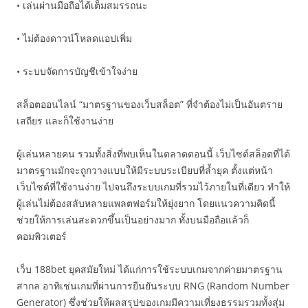
• เล่นผ่านมือถือได้เต็มสมรรถนะ
• ไม่ต้องดาวน์โหลดแอปเพิ่ม
• ระบบจัดการบัญชีเข้าใจง่าย
สล็อตออนไลน์ “มาตรฐานของเว็บสล็อต” ที่จำต้องไม่เป็นอันตราย
เสถียร และก็ใช้งานง่าย
ผู้เล่นหลายคน รวมทั้งสิ่งที่พบเห็นในตลาดตอนนี้ เว็บไซต์สล็อตที่ได้
มาตรฐานมักจะถูกวางแบบให้มีระบบระเบียบที่ล้ำยุค ตั้งแต่หน้า
เว็บไซต์ที่ใช้งานง่าย ไปจนถึงระบบเกมที่รวมไว้ภายในที่เดียว ทำให้
ผู้เล่นไม่ต้องสลับหลายแพลตฟอร์มให้ยุ่งยาก โดยแนวความคิดนี้
ช่วยให้การเล่นสะดวกขึ้นเป็นอย่างมาก ทั้งบนมือถือแล้วก็
คอมพิวเตอร์
เว็บ 188bet ยุคสมัยใหม่ ได้แก่การใช้ระบบเกมจากค่ายมาตรฐาน
สากล อาทิเช่นเกมที่ผ่านการยืนยันระบบ RNG (Random Number
Generator) ซึ่งช่วยให้ผลสรุปของเกมมีความเที่ยงธรรมรวมทั้งสุ่ม