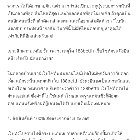
พวกเราไม่ได้มาขายฝัน แต่ว่าเรากำลังเปิดประตูสู่ระบบการพนันที่
เป็นกลางที่สุด ลื่นไหลที่สุด และก็แจกหนักที่สุดในเอเชีย ถ้าคุณเป็น
คนอีกคนหนึ่งที่กล้าคิด กล้าลงทุน และก็อยากสัมผัสคำว่า “โบนัส
แตกยับ” กระทั่งหน้าจอสั่น วินาทีนี้ไม่มีที่ไหนตอบปัญหาคุณได้
เท่ากับที่นี่อีกแล้วครับผม!
เจาะลึกความเหนือชั้น เพราะเหตุใด 188betth เว็บไซต์ตรง ถึงยืน
หนึ่งเรื่องโบนัสแตกง่าย?
ในตลาดบ้านเรามีเว็บไซต์พนันออนไลน์เปิดใหม่ทุกวันราวกับดอก
เห็ด แม้กระนั้นเหตุผลที่ เว็บ 188betth ยังคงยืนยงเป็นเสาหลักและ
ก็เติบโตอย่างมหาศาล ก็เพราะว่าคำว่า 188betth เว็บไซต์ตรงไม่
ผ่านเอเย่นต์ ซึ่งคำนี้ไม่ใช่แค่คำโฆษณาหรูๆแต่มันซึ่งก็คือผล
ตอบแทนพรั่งพร้อมที่ผู้เล่นจะได้รับแบบเต็มเม็ดเต็มหน่วย
1. ลิขสิทธิ์แท้ 100% ส่งตรงจากต่างประเทศ
เว็บทั่วไปชอบไปซื้อระบบเกมหยาบคายหรือเกมก๊อปปี้มาเปิดให้