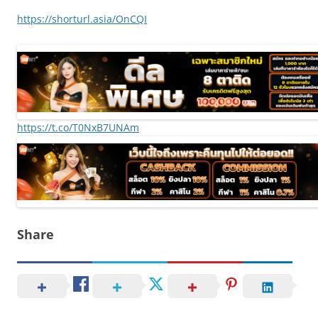
https://shorturl.asia/OnCQI
https://t.co/T0NxB7UNAm
Share