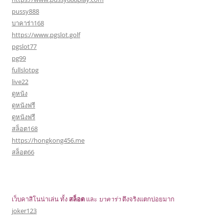
pussy888
บาคาร่า168
https://www.pgslot.golf
pgslot77
pg99
fullslotpg
live22
ดูหนัง
ดูหนังฟรี
ดูหนังฟรี
สล็อต168
https://hongkong456.me
สล็อต66
เว็บคาสิโนน่าเล่น ทั้ง
สล็อต
และ
บาคาร่า
ตึงจริงแตกบ่อยมาก
joker123