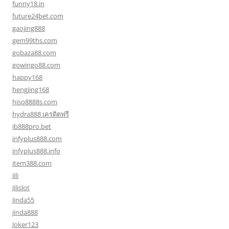
funny18.in
future24bet.com
gaojing888
gem99ths.com
gobaza88.com
gowingo88.com
happy168
hengjing168
hiso8888s.com
hydra888 เครดิตฟรี
ib888pro.bet
infyplus888.com
infyplus888.info
item388.com
Jili
Jilislot
Jinda55
jinda888
Joker123