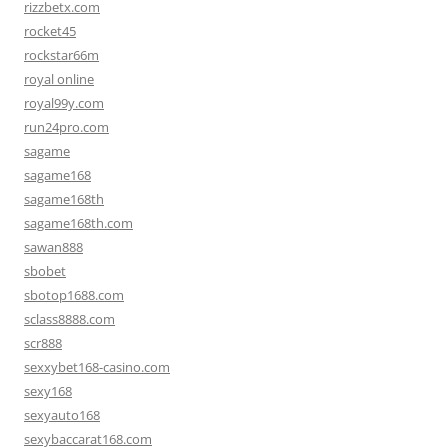
rizzbetx.com
rocket45
rockstar66m
royal online
royal99y.com
run24pro.com
sagame
sagame168
sagame168th
sagame168th.com
sawan888
sbobet
sbotop1688.com
sclass8888.com
scr888
sexxybet168-casino.com
sexy168
sexyauto168
sexybaccarat168.com