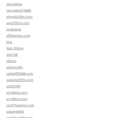
sexygame
sexygame1688k
shinobi24hr.com
sing55fun.com
six9game
sl99games.com
Slot
Slot Online
slot168
Slotxo
slotxo24hr
spbetflik888.com
sqgame555s.com
sretthi99
ss168vip.com
ss168vip.com
ssc915casino.com
ssgame666
stellabet789.com