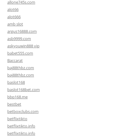
allone745s.com
alot66
alot666
amb slot
argus16888.com
asb9999.com
askyouwin888 vip
babet555.com
Baccarat
baj88thbz.com
baj88thbz.com
baslot168
baslot168bet.com
bbp168.me
bestbet
betboxclubs.com
betflixtikto
betflixtikto.info
betflixtikto.info