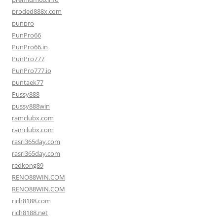
proded888x.com
punpro
PunPro66
PunPro66.in
PunPro777
PunPro777.io
puntaek77
Pussy888
pussy888win
ramclubx.com
ramclubx.com
rasri365day.com
rasri365day.com
redkong89
RENO88WIN.COM
RENO88WIN.COM
rich8188.com
rich8188.net