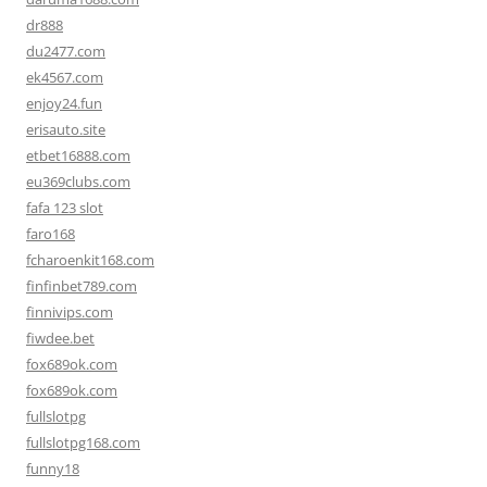
dr888
du2477.com
ek4567.com
enjoy24.fun
erisauto.site
etbet16888.com
eu369clubs.com
fafa 123 slot
faro168
fcharoenkit168.com
finfinbet789.com
finnivips.com
fiwdee.bet
fox689ok.com
fox689ok.com
fullslotpg
fullslotpg168.com
funny18