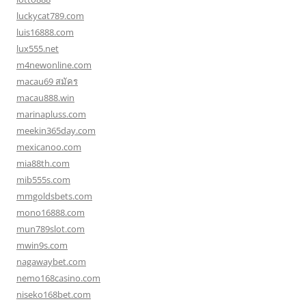
luckycat789.com
luis16888.com
lux555.net
m4newonline.com
macau69 สมัคร
macau888.win
marinapluss.com
meekin365day.com
mexicanoo.com
mia88th.com
mib555s.com
mmgoldsbets.com
mono16888.com
mun789slot.com
mwin9s.com
nagawaybet.com
nemo168casino.com
niseko168bet.com