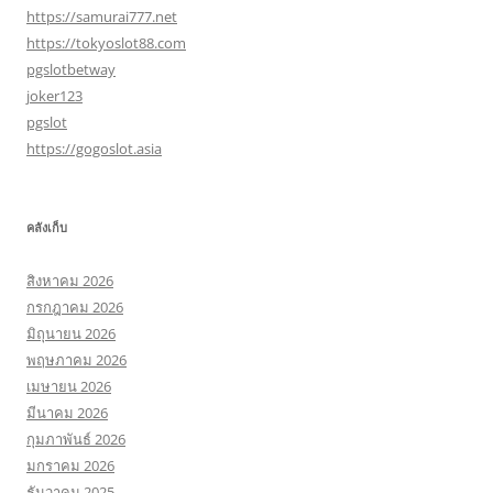
https://samurai777.net
https://tokyoslot88.com
pgslotbetway
joker123
pgslot
https://gogoslot.asia
คลังเก็บ
สิงหาคม 2026
กรกฎาคม 2026
มิถุนายน 2026
พฤษภาคม 2026
เมษายน 2026
มีนาคม 2026
กุมภาพันธ์ 2026
มกราคม 2026
ธันวาคม 2025