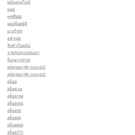
พนันออนไลน์
พอต
พุซซี่888
ฟลูสล็อตพีจี
มาเก๊า69
ยูฟ่าเบท
รับทำเว็บพนัน
ราชภัฏสวนสุนันทา
ล็อกดาวน์168
สมัครสมาชิก lotto432
สมัครสมาชิก lotto432
สล็อต
สล็อต pg
สล็อต168
สล็อต456
สล็อต55
สล็อต66
สล็อต666
สล็อต777