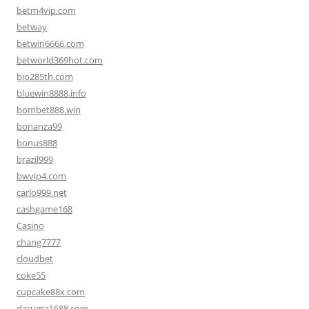
betm4vip.com
betway
betwin6666.com
betworld369hot.com
bio285th.com
bluewin8888.info
bombet888.win
bonanza99
bonus888
brazil999
bwvip4.com
carlo999.net
cashgame168
Casino
chang7777
cloudbet
coke55
cupcake88x.com
daruma1688.com