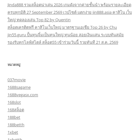
Jinda888 รวมสล็อตน่าเล่น 2026 เกมดังจากค่ายชั้นนำ พร้อมรายละเอียด
ครบทุกมิติ 27 September 2569 เวปไซต์ แตกง่าย jin888.asia คาสิโน เว็บ
ใหญ่ ทดลองเล่น Top 82 by Quentin
สล็อตเครดิตฟรี คาสิโนเว็บใหญ่ มาตรฐานเอเชีย Top 26 by Chu
jin55.guru ปั้นทุนจิ๋มเป็นทุนใหญ่ ทุนน้อย สอยเงินแสน ระบบทันสมัย
รองรับทุกไลฟ์สไตล์ สล็อต55 เข้าร่วมวันนี้ รวยทันที 21 ส.ค. 2569
หมวดหมู่
037movie
1688sagame
1688vegasx.com
168slot
168สล็อต
188bet
188betth
1xbet
1xbetth