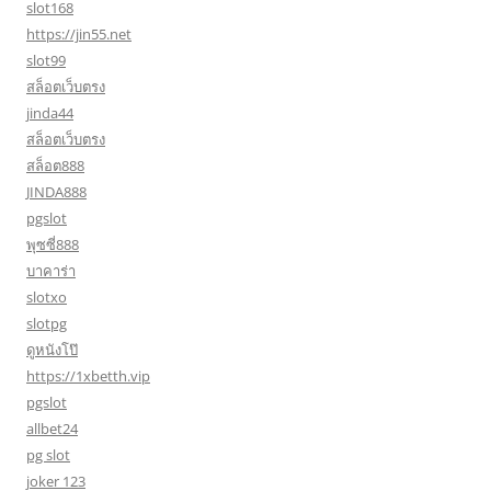
slot168
https://jin55.net
slot99
สล็อตเว็บตรง
jinda44
สล็อตเว็บตรง
สล็อต888
JINDA888
pgslot
พุซซี่888
บาคาร่า
slotxo
slotpg
ดูหนังโป๊
https://1xbetth.vip
pgslot
allbet24
pg slot
joker 123