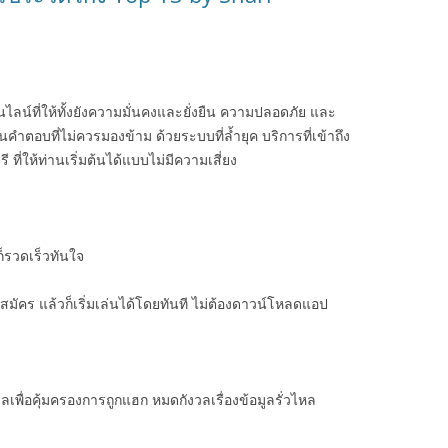
ไลน์ที่ให้ทั้งยังความมั่นคงและยั่งยืน ความปลอดภัย และ
คำตอบที่ไม่ควรมองข้าม ด้วยระบบที่ล้ำยุค บริการที่เข้าถึง
 ที่ให้ท่านเริ่มต้นได้แบบไม่มีความเสี่ยง
็รวดเร็วทันใจ
 สมัคร แล้วก็เริ่มเล่นได้โดยทันที ไม่ต้องดาวน์โหลดแอป
ลเพื่อคุ้มครองการถูกแฮก หมดกังวลเรื่องข้อมูลรั่วไหล