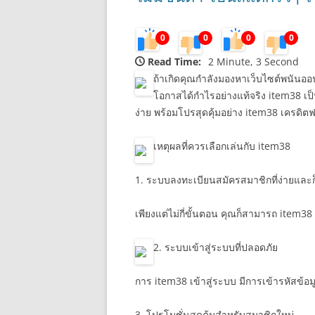
0
0
0
0
Read Time:
2 Minute, 3 Second
ถ้าเกิดคุณกำลังมองหาเว็บไซต์พนันออน
โอกาสได้กำไรอย่างแท้จริง item38 เป็น
ง่าย พร้อมโปรสุดคุ้มอย่าง item38 เครดิตฟรี
เหตุผลที่ควรเลือกเล่นกับ item38
1. ระบบลงทะเบียนสมัครสมาชิกที่ง่ายและก
เพียงแต่ไม่กี่ขั้นตอน คุณก็สามารถ item38
2. ระบบเข้าสู่ระบบที่ปลอดภัย
การ item38 เข้าสู่ระบบ มีการเข้ารหัสข้อมู
3. โปรโมชั่นสุดคุ้มสำหรับสมาชิกใหม่