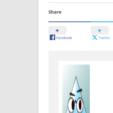
Share
Facebook
Twitter