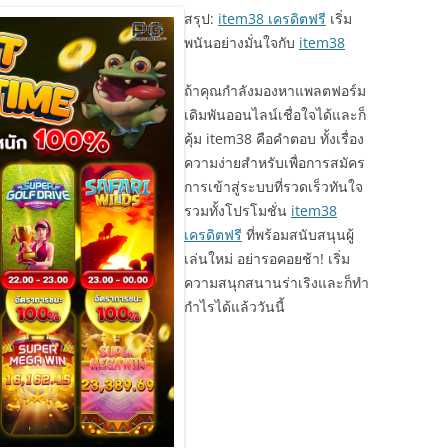
สรุป:
item38 เครดิตฟรี
เริ่ม
พนันอย่างมั่นใจกับ
item38
ถ้าคุณกำลังมองหาแพลตฟอร์ม
เดิมพันออนไลน์เชื่อใจได้และก็
คุ้ม item38 คือคำตอบ ทั้งเรื่อง
ความง่ายสำหรับเพื่อการสมัคร
การเข้าสู่ระบบที่รวดเร็วทันใจ
รวมทั้งโปรโมชั่น
item38
เครดิตฟรี
ที่พร้อมสนับสนุนผู้
เล่นใหม่ อย่ารอคอยช้า! เริ่ม
ความสนุกสนานร่าเริงและก็ทำ
กำไรได้แล้ววันนี้