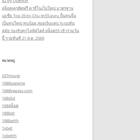
82 by Quentin
สล็อตเครดิตฟรี คาสิโนเว็บใหญ่ มาตรฐาน
เอเชีย Top 26 by Chu jin55.guru ปั้นทุนจิ๋ม
เป็นทุนใหญ่ ทุนน้อย สอยเงินแสน ระบบทัน
สมัย รองรับทุกไลฟ์สไตล์ สล็อต55 เข้าร่วมวัน
นี้ รวยทันที 21 ส.ค. 2569
หมวดหมู่
037movie
1688sagame
1688vegasx.com
168slot
168สล็อต
188bet
188betth
1xbet
1xbetth