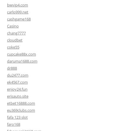
bwvip4.com
carlo999.net
cashgame168
Casino
chang7777
cloudbet
coke55
cupcake88x.com
daruma1688.com
dr888
du2477.com
ek4567.com
enjoy24.fun
erisauto.site
etbet16888.com
eu369clubs.com
fafa 123 slot
faro168