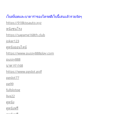
เว็บสล็อตและบาคาร่าของโครตดีเว็บนี้เล่นแล้วรวยจัดๆ
https://918kissauto.xyz
หนังชนโรง
https://sagame168th.club
joker123
ดูหนังออนไลน์
https://www.pussy888play.com
pussy888
บาคาร่า168
https://www.pgslot.golf
pgslot77
pg99
fullslotpg
live22
ดูหนัง
ดูหนังฟรี