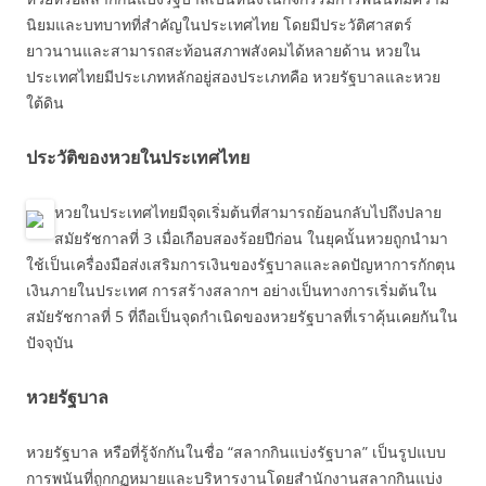
นิยมและบทบาทที่สำคัญในประเทศไทย โดยมีประวัติศาสตร์
ยาวนานและสามารถสะท้อนสภาพสังคมได้หลายด้าน หวยใน
ประเทศไทยมีประเภทหลักอยู่สองประเภทคือ หวยรัฐบาลและหวย
ใต้ดิน
ประวัติของหวยในประเทศไทย
หวยในประเทศไทยมีจุดเริ่มต้นที่สามารถย้อนกลับไปถึงปลาย
สมัยรัชกาลที่ 3 เมื่อเกือบสองร้อยปีก่อน ในยุคนั้นหวยถูกนำมา
ใช้เป็นเครื่องมือส่งเสริมการเงินของรัฐบาลและลดปัญหาการกักตุน
เงินภายในประเทศ การสร้างสลากฯ อย่างเป็นทางการเริ่มต้นใน
สมัยรัชกาลที่ 5 ที่ถือเป็นจุดกำเนิดของหวยรัฐบาลที่เราคุ้นเคยกันใน
ปัจจุบัน
หวยรัฐบาล
หวยรัฐบาล หรือที่รู้จักกันในชื่อ “สลากกินแบ่งรัฐบาล” เป็นรูปแบบ
การพนันที่ถูกกฏหมายและบริหารงานโดยสำนักงานสลากกินแบ่ง