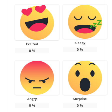
Sleepy
Excited
0
%
0
%
Angry
Surprise
0
%
0
%