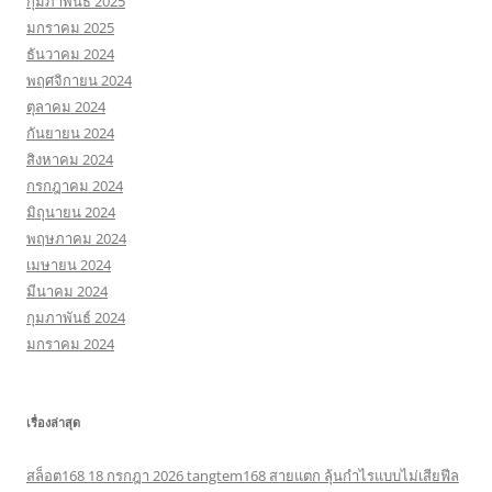
กุมภาพันธ์ 2025
มกราคม 2025
ธันวาคม 2024
พฤศจิกายน 2024
ตุลาคม 2024
กันยายน 2024
สิงหาคม 2024
กรกฎาคม 2024
มิถุนายน 2024
พฤษภาคม 2024
เมษายน 2024
มีนาคม 2024
กุมภาพันธ์ 2024
มกราคม 2024
เรื่องล่าสุด
สล็อต168 18 กรกฎา 2026 tangtem168 สายแตก ลุ้นกำไรแบบไม่เสียฟีล