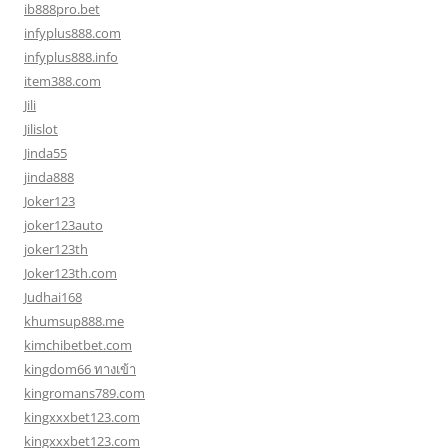
ib888pro.bet
infyplus888.com
infyplus888.info
item388.com
Jili
Jilislot
Jinda55
jinda888
Joker123
joker123auto
joker123th
Joker123th.com
Judhai168
khumsup888.me
kimchibetbet.com
kingdom66 ทางเข้า
kingromans789.com
kingxxxbet123.com
kingxxxbet123.com