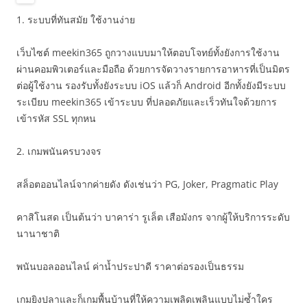
1. ระบบที่ทันสมัย ใช้งานง่าย
เว็บไซต์ meekin365 ถูกวางแบบมาให้ตอบโจทย์ทั้งยังการใช้งาน
ผ่านคอมพิวเตอร์และมือถือ ด้วยการจัดวางรายการอาหารที่เป็นมิตร
ต่อผู้ใช้งาน รองรับทั้งยังระบบ iOS แล้วก็ Android อีกทั้งยังมีระบบ
ระเบียบ meekin365 เข้าระบบ ที่ปลอดภัยและเร็วทันใจด้วยการ
เข้ารหัส SSL ทุกหน
2. เกมพนันครบวงจร
สล็อตออนไลน์จากค่ายดัง ดังเช่นว่า PG, Joker, Pragmatic Play
คาสิโนสด เป็นต้นว่า บาคาร่า รูเล็ต เสือมังกร จากผู้ให้บริการระดับ
นานาชาติ
พนันบอลออนไลน์ ค่าน้ำประปาดี ราคาต่อรองเป็นธรรม
เกมยิงปลาและก็เกมพื้นบ้านที่ให้ความเพลิดเพลินแบบไม่ซ้ำใคร