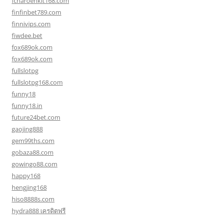
fcharoenkit168.com
finfinbet789.com
finnivips.com
fiwdee.bet
fox689ok.com
fox689ok.com
fullslotpg
fullslotpg168.com
funny18
funny18.in
future24bet.com
gaojing888
gem99ths.com
gobaza88.com
gowingo88.com
happy168
hengjing168
hiso8888s.com
hydra888 เครดิตฟรี