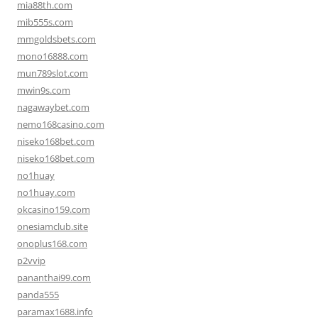
mia88th.com
mib555s.com
mmgoldsbets.com
mono16888.com
mun789slot.com
mwin9s.com
nagawaybet.com
nemo168casino.com
niseko168bet.com
niseko168bet.com
no1huay
no1huay.com
okcasino159.com
onesiamclub.site
onoplus168.com
p2vvip
pananthai99.com
panda555
paramax1688.info