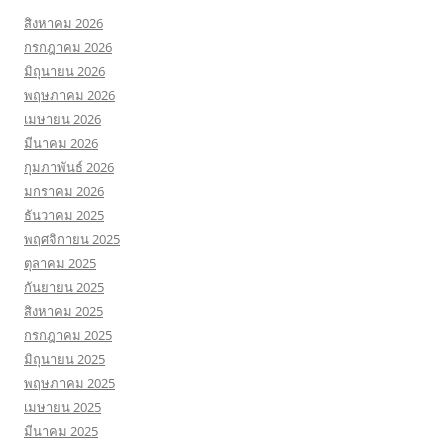
สิงหาคม 2026
กรกฎาคม 2026
มิถุนายน 2026
พฤษภาคม 2026
เมษายน 2026
มีนาคม 2026
กุมภาพันธ์ 2026
มกราคม 2026
ธันวาคม 2025
พฤศจิกายน 2025
ตุลาคม 2025
กันยายน 2025
สิงหาคม 2025
กรกฎาคม 2025
มิถุนายน 2025
พฤษภาคม 2025
เมษายน 2025
มีนาคม 2025