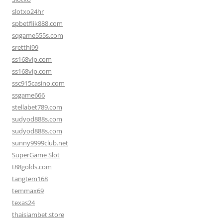
slotxo24hr
spbetflik888.com
sqgame555s.com
sretthi99
ss168vip.com
ss168vip.com
ssc915casino.com
ssgame666
stellabet789.com
sudyod888s.com
sudyod888s.com
sunny9999club.net
SuperGame Slot
t88golds.com
tangtem168
temmax69
texas24
thaisiambet.store