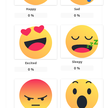
Happy
Sad
0
%
0
%
Sleepy
Excited
0
%
0
%