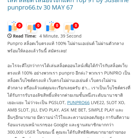
punpro66.tv 30 MAY 67
0
0
0
0
Read Time:
4 Minute, 39 Second
Punpro สล็อตเว็บตรงแท้ 100% ไม่ผ่านเอเย่นต์ ไม่ผ่านตัวกลาง
พร้อมให้ลองแล้ววันนี้ สมัครเลย!
อะไรจะดีไปกว่าการได้เล่นสล็อตออนไลน์เพื่อได้กำไรกับสล็อตเว็บ
ตรงแท้ 100% อย่างพวกเรา punpro อีกล่ะ? พวกเรา PUNPRO เป็น
สล็อตเว็บไซต์ตรงแท้ เว็บตรงไม่ผ่านเอเย่นต์ เว็บตรงไม่ผ่าน
ตัวกลาง หรือแล้วแต่คุณจะเรียกเลยครับ ฮ่า… เราเป็นเว็บไซต์ตรงที่
ได้รับการรับรองลิขสิทธิ์แท้จากค่ายเกมชั้นหนึ่งระดับนานาชาติ
เยอะแยะ ไม่ว่าจะเป็น PGSLOT,
PUNPRO66
LIVE22, SLOT XO,
AMB SLOT, JILI, EVO PLAY, ASK ME BET, SIMPLE PLAY และ
อื่นๆอีกมากมาย มีความน่าไว้ใจและความปลอดภัยสูง การันตีความ
ร้อนแรงบนหน้าแรกของ Google และฐานสมาชิกมากกว่า
300,000 USER ในขณะนี้ คุณจะได้รับสิทธิพิเศษมากมายก่ายกอง