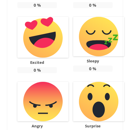
0
%
0
%
Sleepy
Excited
0
%
0
%
Angry
Surprise