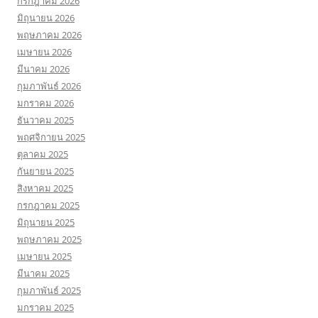
กรกฎาคม 2026
มิถุนายน 2026
พฤษภาคม 2026
เมษายน 2026
มีนาคม 2026
กุมภาพันธ์ 2026
มกราคม 2026
ธันวาคม 2025
พฤศจิกายน 2025
ตุลาคม 2025
กันยายน 2025
สิงหาคม 2025
กรกฎาคม 2025
มิถุนายน 2025
พฤษภาคม 2025
เมษายน 2025
มีนาคม 2025
กุมภาพันธ์ 2025
มกราคม 2025