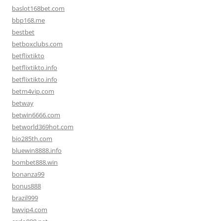
baslot168bet.com
bbp168.me
bestbet
betboxclubs.com
betflixtikto
betflixtikto.info
betflixtikto.info
betm4vip.com
betway
betwin6666.com
betworld369hot.com
bio285th.com
bluewin8888.info
bombet888.win
bonanza99
bonus888
brazil999
bwvip4.com