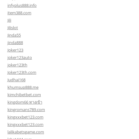
infyplus888.info
item388.com
Jili
Jilislot
Jinda55
jinda888
Joker123
joker123auto
joker123th
Joker123th.com
Judhai168
khumsup888.me
kimchibetbet.com
kingdom66 ทางเข้า
kingromans789.com
kingxxxbet123.com
kingxxxbet123.com
lalikabetsgame.com