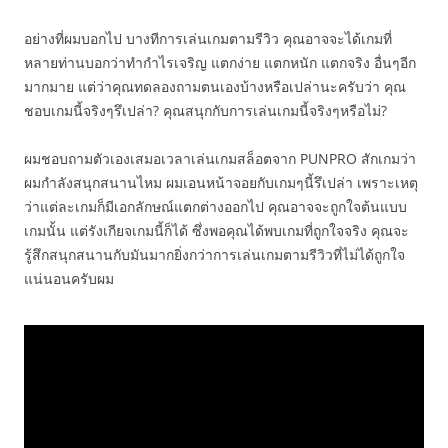
อย่างที่ผมบอกไป บางทีการเล่นเกมตามรีวิว คุณอาจจะได้เกมที่
หลายท่านบอกว่าทำกำไรเจริญ แตกง่าย แตกหนัก แตกจริง อื่นๆอีก
มากมาย แต่ว่าคุณทดลองถามตนเองบ้างหรือเปล่านะครับว่า คุณ
ชอบเกมนี้จริงๆรึเปล่า? คุณสนุกกับการเล่นเกมนี้จริงๆหรือไม่?
ผมชอบถามตัวเองเสมอเวลาเล่นเกมสล็อตจาก PUNPRO สักเกมว่า
ผมกำลังสนุกสนานไหม ผมเอนหน้าจอยกับเกมๆนี้รึเปล่า เพราะเหตุ
ว่าแต่ละเกมก็มีเอกลักษณ์แตกต่างออกไป คุณอาจจะถูกใจต้นแบบ
เกมนั้น แต่รังเกียจเกมนี้ก็ได้ ซึ่งพอคุณได้พบเกมที่ถูกใจจริง คุณจะ
รู้สึกสนุกสนานกับมันมากยิ่งกว่าการเล่นเกมตามรีวิวที่ไม่ได้ถูกใจ
แน่นอนครับผม