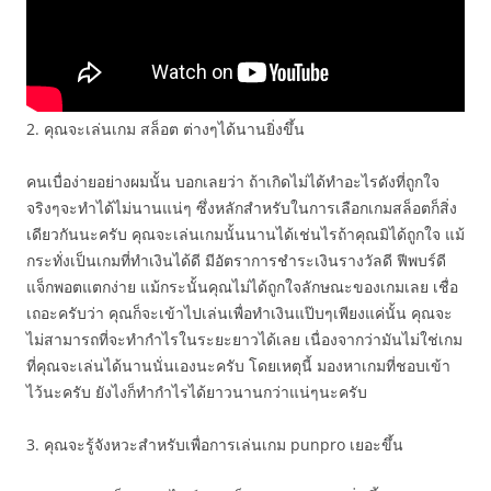
2. คุณจะเล่นเกม สล็อต ต่างๆได้นานยิ่งขึ้น
คนเบื่อง่ายอย่างผมนั้น บอกเลยว่า ถ้าเกิดไม่ได้ทำอะไรดังที่ถูกใจ
จริงๆจะทำได้ไม่นานแน่ๆ ซึ่งหลักสำหรับในการเลือกเกมสล็อตก็สิ่ง
เดียวกันนะครับ คุณจะเล่นเกมนั้นนานได้เช่นไรถ้าคุณมิได้ถูกใจ แม้
กระทั่งเป็นเกมที่ทำเงินได้ดี มีอัตราการชำระเงินรางวัลดี ฟีพบร์ดี
แจ็กพอตแตกง่าย แม้กระนั้นคุณไม่ได้ถูกใจลักษณะของเกมเลย เชื่อ
เถอะครับว่า คุณก็จะเข้าไปเล่นเพื่อทำเงินแป๊บๆเพียงแค่นั้น คุณจะ
ไม่สามารถที่จะทำกำไรในระยะยาวได้เลย เนื่องจากว่ามันไม่ใช่เกม
ที่คุณจะเล่นได้นานนั่นเองนะครับ โดยเหตุนี้ มองหาเกมที่ชอบเข้า
ไว้นะครับ ยังไงก็ทำกำไรได้ยาวนานกว่าแน่ๆนะครับ
3. คุณจะรู้จังหวะสำหรับเพื่อการเล่นเกม punpro เยอะขึ้น