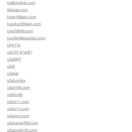
tia8kingbet.com
tkbpgg.com
tong168win.com
topstar359win.com
tree78999.com
tunder88express.com
UFA11k
ufa191 ทางเข้า
ufa8997
ufa9
ufabet
ufabombx
ufad168.com
ufafox88
ufam11.com
ufam11.com
ufamnn.com
ufanance789.com
ufasocietyth.com