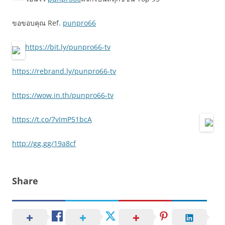
ขอขอบคุณ Ref.
punpro66
https://bit.ly/punpro66-tv
https://rebrand.ly/punpro66-tv
https://wow.in.th/punpro66-tv
https://t.co/7vImP51bcA
http://gg.gg/19a8cf
Share