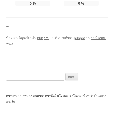
0
%
0
%
…
ข้อความนี้ถูกเขียนใน
punpro
และติดป้ายกำกับ
punpro
บน
11 มีนาคม
2024
ค้นหา
สำหรับ:
การบรรลุเป้าหมายมักมากับการตัดสินใจของเราในเวลาที่เรารับมันอย่าง
จริงใจ