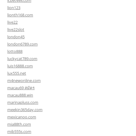
lcbet444.com
lion123
lionth168.com
live22
live22slot
london45
london6789.com
lotto888
luckycat789.com
luis16888.com
lux555.net
m4newonline.com
macau69 สมัคร
macau888.win
marinapluss.com
meekin365day.com
mexicanoo.com
mia88th.com
mib555s.com