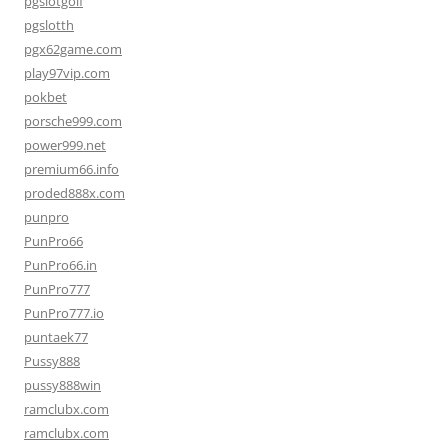
pgslotgolf
pgslotth
pgx62game.com
play97vip.com
pokbet
porsche999.com
power999.net
premium66.info
proded888x.com
punpro
PunPro66
PunPro66.in
PunPro777
PunPro777.io
puntaek77
Pussy888
pussy888win
ramclubx.com
ramclubx.com