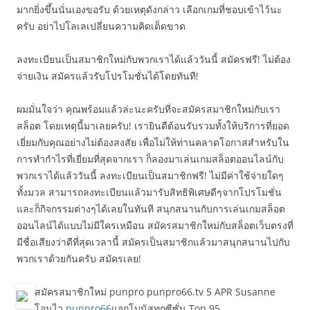
มากยิ่งขึ้นนั่นเองขอรับ ด้วยเหตุดังกล่าว เลือกเกมที่ชอบเข้าไว้นะ
ครับ อย่าไปโลเลเปลี่ยนความคิดเด็ดขาด
ลงทะเบียนเป็นสมาชิกใหม่กับพวกเราได้แล้ววันนี้ สมัครฟรี! ไม่ต้อง
จ่ายเงิน สมัครแล้วรับโปรโมชั่นได้โดยทันที!
ผมมั่นใจว่า คุณพร้อมแล้วล่ะนะครับที่จะสมัครสมาชิกใหม่กับเรา
สล็อต โดยเหตุนี้มาเลยครับ! เรายินดีต้อนรับรวมทั้งให้บริการที่ยอด
เยี่ยมกับคุณอย่างไม่ต้องสงสัย เพื่อไม่ให้ท่านคลาดโอกาสสำหรับใน
การทำกำไรที่เยี่ยมที่สุดจากเรา ก็ลองมาเล่นเกมสล็อตออนไลน์กับ
พวกเราได้แล้ววันนี้ ลงทะเบียนเป็นสมาชิกฟรี! ไม่มีค่าใช้จ่ายใดๆ
ทั้งมวล สามารถลงทะเบียนแล้วมารับสิทธิพิเศษดีๆจากโปรโมชั่น
และก็กิจกรรมต่างๆได้เลยในทันที สนุกสนานกับการเล่นเกมสล็อต
ออนไลน์ได้แบบไม่มีใครเหมือน สมัครสมาชิกใหม่กับสล็อตเว็บตรงที่
มีชื่อเสียงว่าดีที่สุดเวลานี้ สมัครเป็นสมาชิกแล้วมาสนุกสนานไปกับ
พวกเราด้วยกันครับ สมัครเลย!
สมัครสมาชิกใหม่ punpro punpro66.tv 5 APR Susanne
โอนไว
punpro66
แจกโบนัสทุกซีซั่น Top 95