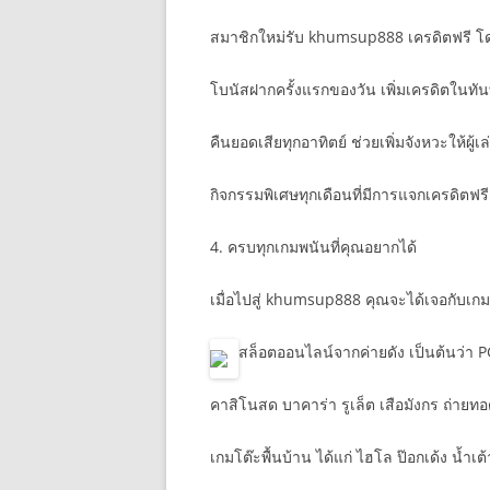
สมาชิกใหม่รับ khumsup888 เครดิตฟรี โดย
โบนัสฝากครั้งแรกของวัน เพิ่มเครดิตในทัน
คืนยอดเสียทุกอาทิตย์ ช่วยเพิ่มจังหวะให้ผู้เล
กิจกรรมพิเศษทุกเดือนที่มีการแจกเครดิต
4. ครบทุกเกมพนันที่คุณอยากได้
เมื่อไปสู่ khumsup888 คุณจะได้เจอกับเกม
สล็อตออนไลน์จากค่ายดัง เป็นต้นว่า P
คาสิโนสด บาคาร่า รูเล็ต เสือมังกร ถ่าย
เกมโต๊ะพื้นบ้าน ได้แก่ ไฮโล ป๊อกเด้ง น้ำเต