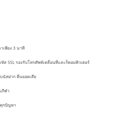
าเพียง 3 นาที
หัส SSL รองรับโทรศัพท์เคลื่อนที่และก็คอมพิวเตอร์
บนัสฝาก คืนยอดเสีย
นกีฬา
ทุกปัญหา