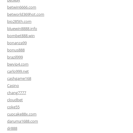
betway
betwin6666.com
betworld369hot.com
bio285th.com
bluewin8888.info
bombet888.win
bonanza99
bonus888
brazil999
bwvip4.com
carlo999.net
cashgame168
Casino
chang7777
cloudbet
coke55
cupcake88x.com
daruma1688.com
dr888