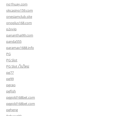
no1huay.com
okcasino159.com
onesiamclub.site
onoplus168.com
p2vvip
pananthai99.com
panda555
paramax1688.info
PG
PG Slot
PG Slot เว็บใหม่
pg77
pg99
pgceo
pgfish
pggold168bet.com
pggold168bet.com
pgheng