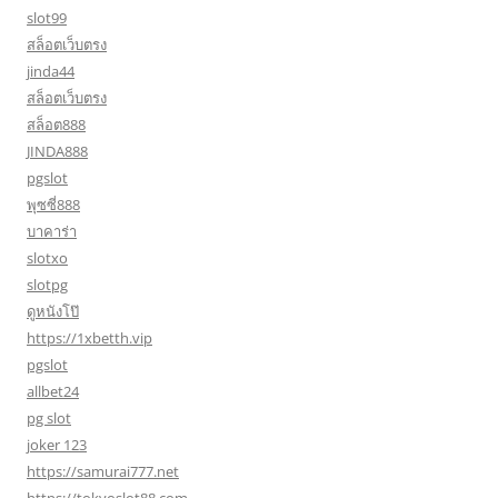
slot99
สล็อตเว็บตรง
jinda44
สล็อตเว็บตรง
สล็อต888
JINDA888
pgslot
พุซซี่888
บาคาร่า
slotxo
slotpg
ดูหนังโป๊
https://1xbetth.vip
pgslot
allbet24
pg slot
joker 123
https://samurai777.net