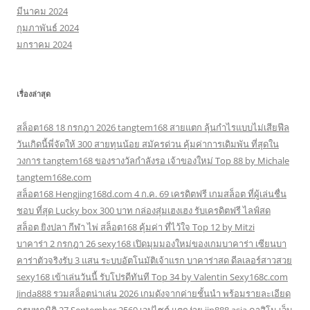
มีนาคม 2024
กุมภาพันธ์ 2024
มกราคม 2024
เรื่องล่าสุด
สล็อต168 18 กรกฎา 2026 tangtem168 สายแตก ลุ้นกำไรแบบไม่เสียฟีล
วันเกิดนี้พี่จัดให้ 300 สายทุนน้อย สมัครด่วน คุ้มค่าการเดิมพัน ที่สุดใน
วงการ tangtem168 ของรางวัลกำลังรอ เจ้าของใหม่ Top 88 by Michale
tangtem168e.com
สล็อต168 Hengjing168d.com 4 ก.ค. 69 เครดิตฟรี เกมสล็อต ที่ผู้เล่นชื่น
ชอบ ที่สุด Lucky box 300 บาท กล่องสุ่มเฮงเฮง รับเครดิตฟรี ไลฟ์สด
สล็อต ยิงปลา กีฬา ไพ่ สล็อต168 คุ้มค่า ที่ไว้ใจ Top 12 by Mitzi
บาคาร่า 2 กรกฎา 26 sexy168 เปิดมุมมองใหม่ของเกมบาคาร่า เซียนบา
คาร่าตัวจริงรับ 3 แสน ระบบอัตโนมัติเจ้าแรก บาคาร่าสด ดีลเลอร์สาวสวย
sexy168 เข้าเล่นวันนี้ รับโปรดีทันที Top 34 by Valentin Sexy168c.com
Jinda888 รวมสล็อตน่าเล่น 2026 เกมดังจากค่ายชั้นนำ พร้อมรายละเอียด