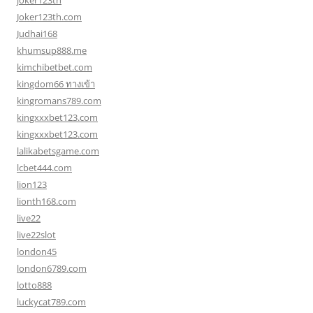
joker123th
Joker123th.com
Judhai168
khumsup888.me
kimchibetbet.com
kingdom66 ทางเข้า
kingromans789.com
kingxxxbet123.com
kingxxxbet123.com
lalikabetsgame.com
lcbet444.com
lion123
lionth168.com
live22
live22slot
london45
london6789.com
lotto888
luckycat789.com