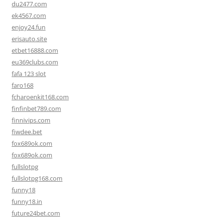
du2477.com
ek4567.com
enjoy24.fun
erisauto.site
etbet16888.com
eu369clubs.com
fafa 123 slot
faro168
fcharoenkit168.com
finfinbet789.com
finnivips.com
fiwdee.bet
fox689ok.com
fox689ok.com
fullslotpg
fullslotpg168.com
funny18
funny18.in
future24bet.com