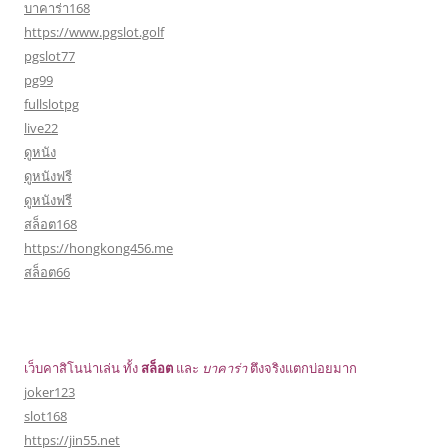
บาคาร่า168
https://www.pgslot.golf
pgslot77
pg99
fullslotpg
live22
ดูหนัง
ดูหนังฟรี
ดูหนังฟรี
สล็อต168
https://hongkong456.me
สล็อต66
เว็บคาสิโนน่าเล่น ทั้ง
สล็อต
และ
บาคาร่า
ตึงจริงแตกบ่อยมาก
joker123
slot168
https://jin55.net