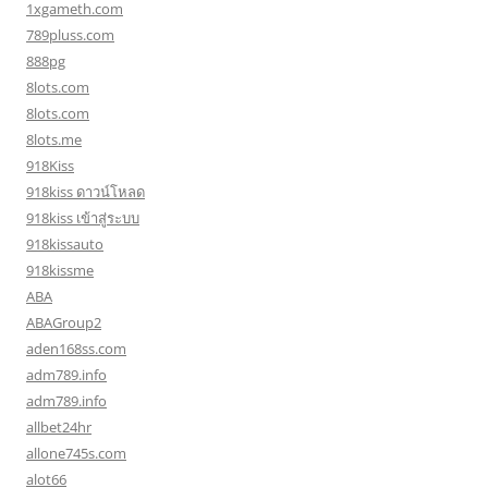
1xgameth.com
789pluss.com
888pg
8lots.com
8lots.com
8lots.me
918Kiss
918kiss ดาวน์โหลด
918kiss เข้าสู่ระบบ
918kissauto
918kissme
ABA
ABAGroup2
aden168ss.com
adm789.info
adm789.info
allbet24hr
allone745s.com
alot66