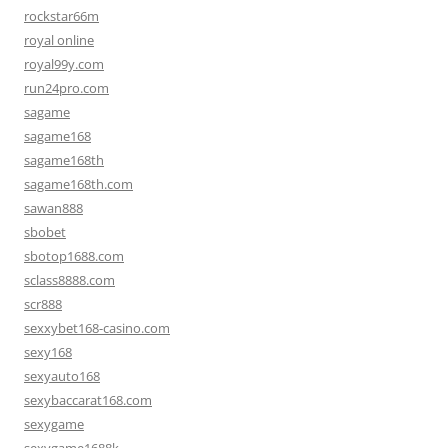
rockstar66m
royal online
royal99y.com
run24pro.com
sagame
sagame168
sagame168th
sagame168th.com
sawan888
sbobet
sbotop1688.com
sclass8888.com
scr888
sexxybet168-casino.com
sexy168
sexyauto168
sexybaccarat168.com
sexygame