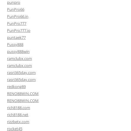
punpro
PunPro66
PunPro66.in
PunPro777
PunPro777.io
puntaek77
Pussy888
pussy888win
ramclubx.com
ramclubx.com
rasri365day.com
rasri365day.com
redkong89
RENO88WIN.COM
RENO88WIN.COM
rich8188.com
rich8188.net
rizzbetx.com
rocket45