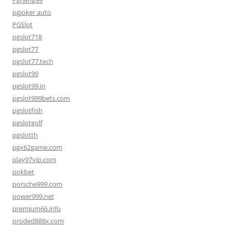
Pgheng99
pgjoker auto
PGSlot
pgslot718
pgslot77
pgslot77.tech
pgslot99
pgslot99.in
pgslot999bets.com
pgslotfish
pgslotgolf
pgslotth
pgx62game.com
play97vip.com
pokbet
porsche999.com
power999.net
premium66.info
proded888x.com