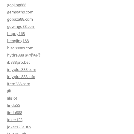
gaojing888
gem99ths.com
gobaza88.com
gowingo88.com
happy168
hengjing168
hiso8888s.com
hydra888 เครดิตฟรี
ib888pro.bet
infyplus888.com
infyplus888.info
item388.com
Jili
Jilislot
Jinda55
jinda888
Joker123
joker123auto