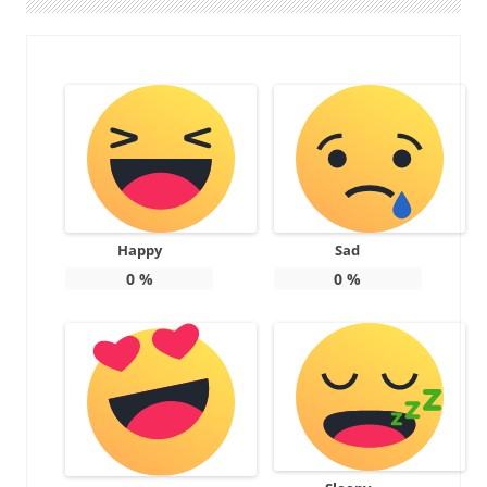
Happy
Sad
0
%
0
%