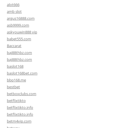
alot666
amb slot
argus16888.com
asb9999.com
askyouwin888 vip
babet555.com
Baccarat
baj88thbz.com
baj88thbz.com
baslot168
baslot168bet.com
bbp168.me
bestbet
betboxclubs.com
betflixtikto
betflixtikto.info
betflixtikto.info
betm4vip.com