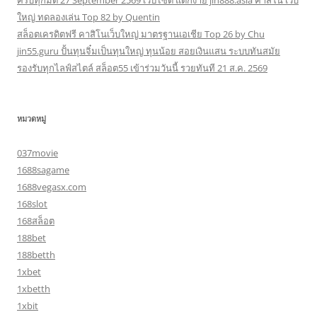
ครบทุกมิติ 27 September 2569 เวปไซต์ แตกง่าย jin888.asia คาสิโน เว็บ
ใหญ่ ทดลองเล่น Top 82 by Quentin
สล็อตเครดิตฟรี คาสิโนเว็บใหญ่ มาตรฐานเอเชีย Top 26 by Chu
jin55.guru ปั้นทุนจิ๋มเป็นทุนใหญ่ ทุนน้อย สอยเงินแสน ระบบทันสมัย
รองรับทุกไลฟ์สไตล์ สล็อต55 เข้าร่วมวันนี้ รวยทันที 21 ส.ค. 2569
หมวดหมู่
037movie
1688sagame
1688vegasx.com
168slot
168สล็อต
188bet
188betth
1xbet
1xbetth
1xbit