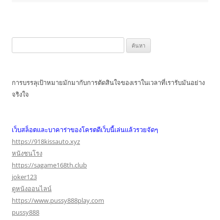
ค้นหา
สำหรับ:
การบรรลุเป้าหมายมักมากับการตัดสินใจของเราในเวลาที่เรารับมันอย่าง
จริงใจ
เว็บสล็อตและบาคาร่าของโครตดีเว็บนี้เล่นแล้วรวยจัดๆ
https://918kissauto.xyz
หนังชนโรง
https://sagame168th.club
joker123
ดูหนังออนไลน์
https://www.pussy888play.com
pussy888