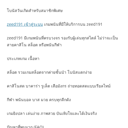
โบนัสวันเกิดสำหรับสมาชิกพิเศษ
zeed191 เข้าสู่ระบบ
เกมพนันที่มีให้บริการบน zeed191
zeed191 มีเกมพนันที่ครบวงจร รองรับผู้เล่นทุกสไตล์ ไม่ว่าจะเป็น
สายคาสิโน สล็อต หรือพนันกีฬา
ประเภทเกม เนื้อหา
สล็อต รวมเกมสล็อตจากค่ายชั้นนำ โบนัสแตกง่าย
คาสิโนสด บาคาร่า รูเล็ต เสือมังกร ถ่ายทอดสดแบบเรียลไทม์
กีฬา พนันบอล บาส มวย ครบทุกลีกดัง
เกมยิงปลา เล่นง่าย ภาพสวย บันเทิงใจและได้เงินจริง
ปัญหาที่พบมาก (FAQ)