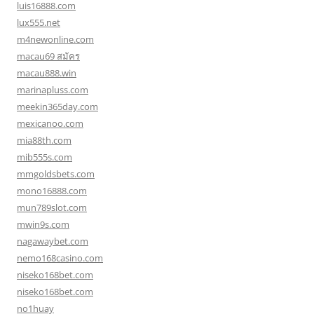
luis16888.com
lux555.net
m4newonline.com
macau69 สมัคร
macau888.win
marinapluss.com
meekin365day.com
mexicanoo.com
mia88th.com
mib555s.com
mmgoldsbets.com
mono16888.com
mun789slot.com
mwin9s.com
nagawaybet.com
nemo168casino.com
niseko168bet.com
niseko168bet.com
no1huay