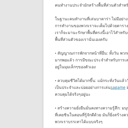
คนทำงานประจำมักสร้างพื้นที่ส่วนตัวสำหรับ
ในฐานะคนทำงานที่เล่นบาคาร่า ไม่มีอย่างต
การทำงานของพวกเราจะเต็มไปด้วยตารางเวล
เราก็จะมานะรักษาพื้นที่ตรงนี้เอาไว้สำหร
พื้นที่ส่วนตัวของเรานั่นเองครับ
• สัญญาณการพักจากหน้าที่อื่น: ทั้งวัน พ
มากพอแล้ว การมีขณะประจำสำหรับการเล่น
อยู่ในมุมเล็กๆของตัวเอง
• ควบคุมชีวิตได้มากขึ้น: แม้กระทั่งวันแล
เป็นประจำและบ่อยอย่างการเล่น
sagame
ม
ควบคุมได้จริงๆอยู่นะ
• สร้างความยั่งยืนมั่นคงทางความรู้สึก: มนุ
ที่เคยชินในตอนที่รู้จักดีด้วย มันก็ยิ่งสร้
พวกเราบรรเทาได้แบบจริงๆ