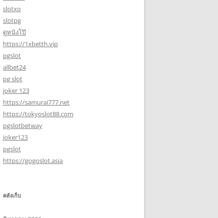
slotxo
slotpg
ดูหนังโป๊
https://1xbetth.vip
pgslot
allbet24
pg slot
joker 123
https://samurai777.net
https://tokyoslot88.com
pgslotbetway
joker123
pgslot
https://gogoslot.asia
คลังเก็บ