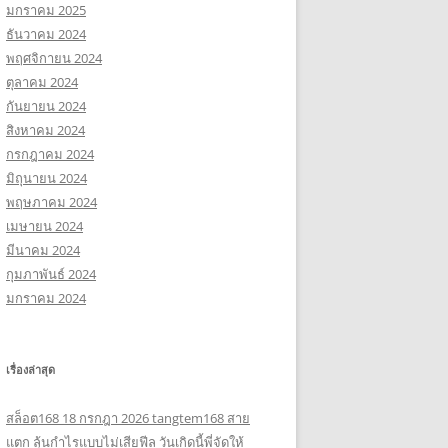
มกราคม 2025
ธันวาคม 2024
พฤศจิกายน 2024
ตุลาคม 2024
กันยายน 2024
สิงหาคม 2024
กรกฎาคม 2024
มิถุนายน 2024
พฤษภาคม 2024
เมษายน 2024
มีนาคม 2024
กุมภาพันธ์ 2024
มกราคม 2024
เรื่องล่าสุด
สล็อต168 18 กรกฎา 2026 tangtem168 สาย
แตก ลุ้นกำไรแบบไม่เสียฟีล วันเกิดนี้พี่จัดให้