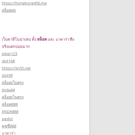
https://hongkong456.me
สล็อต66
เว็บคาสิโนน่าเล่น ทั้ง
สล็อต
และ
บาคาร่า
ตึง
จริงแตกบ่อยมาก
joker123
slot168
https://jin55.net
slot99
สล็อตเว็บตรง
jinda44
สล็อตเว็บตรง
สล็อต888
JINDA888
pgslot
พุซซี่888
บาคาร่า