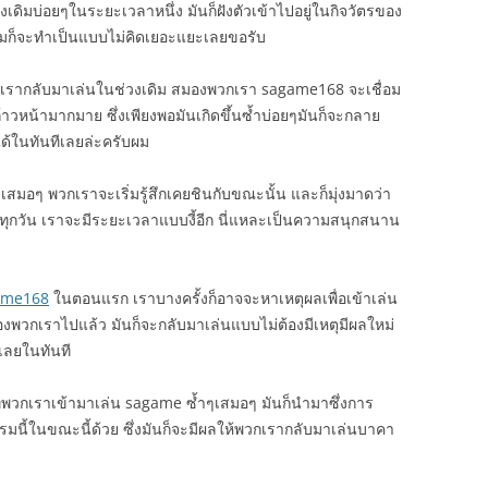
ิ่งเดิมบ่อยๆในระยะเวลาหนึ่ง มันก็ฝังตัวเข้าไปอยู่ในกิจวัตรของ
ดิมก็จะทำเป็นแบบไม่คิดเยอะแยะเลยขอรับ
พวกเรากลับมาเล่นในช่วงเดิม สมองพวกเรา sagame168 จะเชื่อม
าวหน้ามากมาย ซึ่งเพียงพอมันเกิดขึ้นซ้ำบ่อยๆมันก็จะกลาย
ด้ในทันทีเลยล่ะครับผม
เสมอๆ พวกเราจะเริ่มรู้สึกเคยชินกับขณะนั้น และก็มุ่งมาดว่า
ทุกวัน เราจะมีระยะเวลาแบบงี้อีก นี่แหละเป็นความสนุกสนาน
ame168
ในตอนแรก เราบางครั้งก็อาจจะหาเหตุผลเพื่อเข้าเล่น
ของพวกเราไปแล้ว มันก็จะกลับมาเล่นแบบไม่ต้องมีเหตุมีผลใหม่
เลยในทันที
่พวกเราเข้ามาเล่น sagame ซ้ำๆเสมอๆ มันก็นำมาซึ่งการ
รรมนี้ในขณะนี้ด้วย ซึ่งมันก็จะมีผลให้พวกเรากลับมาเล่นบาคา