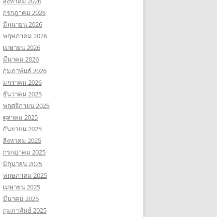
สิงหาคม 2026
กรกฎาคม 2026
มิถุนายน 2026
พฤษภาคม 2026
เมษายน 2026
มีนาคม 2026
กุมภาพันธ์ 2026
มกราคม 2026
ธันวาคม 2025
พฤศจิกายน 2025
ตุลาคม 2025
กันยายน 2025
สิงหาคม 2025
กรกฎาคม 2025
มิถุนายน 2025
พฤษภาคม 2025
เมษายน 2025
มีนาคม 2025
กุมภาพันธ์ 2025