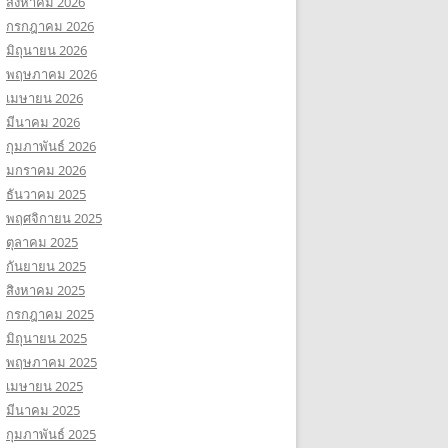
สิงหาคม 2026
กรกฎาคม 2026
มิถุนายน 2026
พฤษภาคม 2026
เมษายน 2026
มีนาคม 2026
กุมภาพันธ์ 2026
มกราคม 2026
ธันวาคม 2025
พฤศจิกายน 2025
ตุลาคม 2025
กันยายน 2025
สิงหาคม 2025
กรกฎาคม 2025
มิถุนายน 2025
พฤษภาคม 2025
เมษายน 2025
มีนาคม 2025
กุมภาพันธ์ 2025