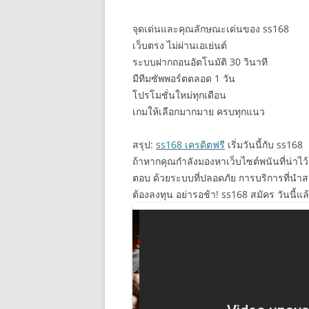
จุดเด่นและคุณลักษณะเด่นของ ss168
เว็บตรง ไม่ผ่านเอเย่นต์
ระบบฝากถอนอัตโนมัติ 30 วินาที
มีทีมซัพพอร์ตตลอด 1 วัน
โปรโมชั่นใหม่ทุกเดือน
เกมให้เลือกมากมาย ครบทุกแนว
สรุป:
ss168 เครดิตฟรี
เริ่มวันนี้กับ ss168
ถ้าหากคุณกำลังมองหาเว็บไซต์พนันที่น่าไว
ตอบ ด้วยระบบที่ปลอดภัย การบริการที่นำสมัย
ต้องลงทุน อย่ารอช้า! ss168 สมัคร วันนี้แล