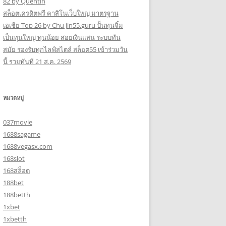
82 by Quentin
สล็อตเครดิตฟรี คาสิโนเว็บใหญ่ มาตรฐาน
เอเชีย Top 26 by Chu jin55.guru ปั้นทุนจิ๋ม
เป็นทุนใหญ่ ทุนน้อย สอยเงินแสน ระบบทัน
สมัย รองรับทุกไลฟ์สไตล์ สล็อต55 เข้าร่วมวัน
นี้ รวยทันที 21 ส.ค. 2569
หมวดหมู่
037movie
1688sagame
1688vegasx.com
168slot
168สล็อต
188bet
188betth
1xbet
1xbetth