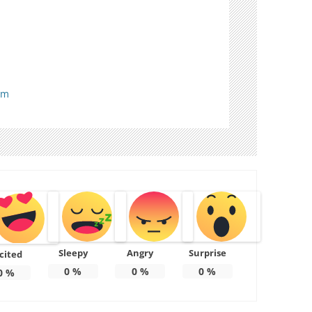
om
Sleepy
Angry
Surprise
cited
0
%
0
%
0
%
0
%