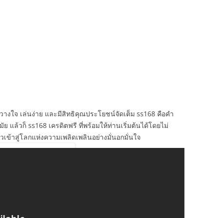
้วางใจ เล่นง่าย และมีสิทธิคุณประโยชน์จัดเต็ม ss168 คือคำ
 แล้วก็ ss168 เครดิตฟรี ที่พร้อมให้ท่านเริ่มต้นได้โดยไม่
้วเข้าสู่โลกแห่งความเพลิดเพลินอย่างมั่นอกมั่นใจ