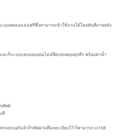
ระบบทดลองเล่นฟรีซึ่งสามารถเข้าใช้งานได้โดยทันทีภายหลัง
 และก็ระบบแทงบอลออนไลน์ที่ครอบคลุมทุกลีก พร้อมค่าน้ำ
ศัพท์
นที
ค่กรอกเบอร์แล้วก็รหัสผ่านที่ลงทะเบียนไว้ ก็สามารถ ss168