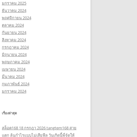
มกราคม 2025
ธันวาคม 2024
พฤศจิกายน 2024
ตุลาคม 2024
กันยายน 2024
สิงหาคม 2024
กรกฎาคม 2024
มิถุนายน 2024
พฤษภาคม 2024
เมษายน 2024
มีนาคม 2024
กุมภาพันธ์ 2024
มกราคม 2024
เรื่องล่าสุด
สล็อต168 18 กรกฎา 2026 tangtem168 สาย
แตก ลุ้นกำไรแบบไม่เสียฟีล วันเกิดนี้พี่จัดให้