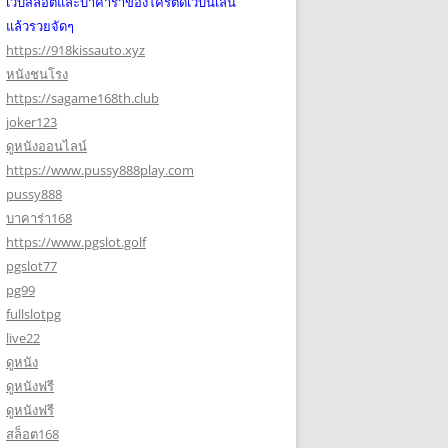
เว็บสล็อตและบาคาร่าของโครตดีเว็บนี้เล่น
แล้วรวยจัดๆ
https://918kissauto.xyz
หนังชนโรง
https://sagame168th.club
joker123
ดูหนังออนไลน์
https://www.pussy888play.com
pussy888
บาคาร่า168
https://www.pgslot.golf
pgslot77
pg99
fullslotpg
live22
ดูหนัง
ดูหนังฟรี
ดูหนังฟรี
สล็อต168