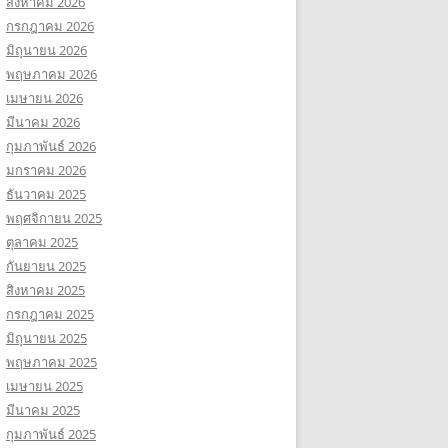
สิงหาคม 2026
กรกฎาคม 2026
มิถุนายน 2026
พฤษภาคม 2026
เมษายน 2026
มีนาคม 2026
กุมภาพันธ์ 2026
มกราคม 2026
ธันวาคม 2025
พฤศจิกายน 2025
ตุลาคม 2025
กันยายน 2025
สิงหาคม 2025
กรกฎาคม 2025
มิถุนายน 2025
พฤษภาคม 2025
เมษายน 2025
มีนาคม 2025
กุมภาพันธ์ 2025