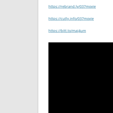
https://rebrand.ly/037movie
https://cutly.info/037movie
https://bitt.to/maj4um