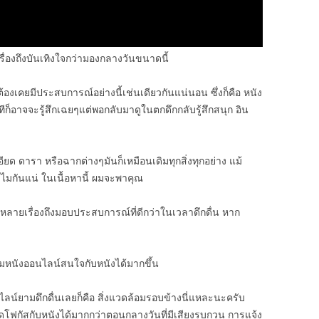
ื่องถึงบันเทิงใจกว่ามองกลางวันขนาดนี้
ต้องเคยมีประสบการณ์อย่างนี้เช่นเดียวกันแน่นอน ซึ่งก็คือ หนัง
ทีก็อาจจะรู้สึกเฉยๆแต่พอกลับมาดูในตกดึกกลับรู้สึกสนุก อิน
เอียด ดารา หรือฉากต่างๆมันก็เหมือนเดิมทุกสิ่งทุกอย่าง แม้
ำไมกันแน่ ในเนื้อหานี้ ผมจะพาคุณ
งหลายเรื่องถึงมอบประสบการณ์ที่ดีกว่าในเวลาดึกดื่น หาก
ชมหนังออนไลน์สนใจกับหนังได้มากขึ้น
ไลน์ยามดึกดื่นเลยก็คือ สิ่งแวดล้อมรอบข้างนี่แหละนะครับ
โฟกัสกับหนังได้มากกว่าตอนกลางวันที่มีเสียงรบกวน การแจ้ง