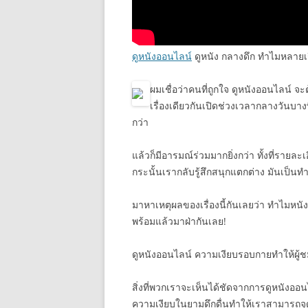
ดูหนังออนไลน์
ดูหนัง กลางดึก ทำไมหลายเร
ผมเชื่อว่าคนที่ถูกใจ ดูหนังออนไลน์ จะ
เรื่องเดียวกันเปิดช่วงเวลากลางวันบาง
กว่า
แล้วก็มีอารมณ์ร่วมมากยิ่งกว่า ทั้งที่รายละ
กระนั้นเรากลับรู้สึกสนุกแตกต่าง มันเป็นท
มาหาเหตุผลของเรื่องนี้กันเลยว่า ทำไมหนั
พร้อมแล้วมาฝ่ากันเลย!
ดูหนังออนไลน์ ความเงียบรอบกายทำให้ผู้
สิ่งที่พวกเราจะเห็นได้ชัดจากการดูหนังออน
ความเงียบในยามดึกดื่นทำให้เราสามารถจุด