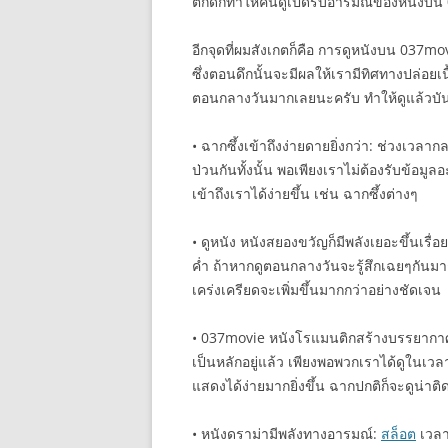
ตกดึกทำให้คนดูเปิดรับอารมณ์ของหนังบน 
อีกจุดที่ผมสังเกตก็คือ การดูหนังบน 037m
ซึ่งตอนดึกนั้นจะมีผลให้เรามีทิศทางปล่อยเนื
ตอนกลางวันมากเลยนะครับ ทำให้ดูแล้วบัน
• ฉากซึ้งเข้าถึงง่ายดายยิ่งกว่า: ช่วงเว
ป่วนกันทั้งนั้น พอเพียงเราไม่ต้องรับข้อ
เข้าถึงเราได้ง่ายขึ้น เช่น ฉากซึ้งต่างๆ
• ดูหนัง หนังสยองขวัญก็มีพลังเยอะขึ้นเรื
ค่ำ ถ้าหากดูตอนกลางวันจะรู้สึกเฉยๆกันมา
เคร่งเครียดจะเพิ่มขึ้นมากกว่าอย่างชัดเจน
• 037movie หนังโรแมนติกสร้างบรรยากาศก
เป็นหลักอยู่แล้ว เพียงพอพวกเราได้ดูในเวล
แสดงได้ง่ายมากยิ่งขึ้น ฉากปกติก็จะดูน่าต
• หนังดราม่ามีพลังทางอารมณ์:
สล็อต
เวลาเ