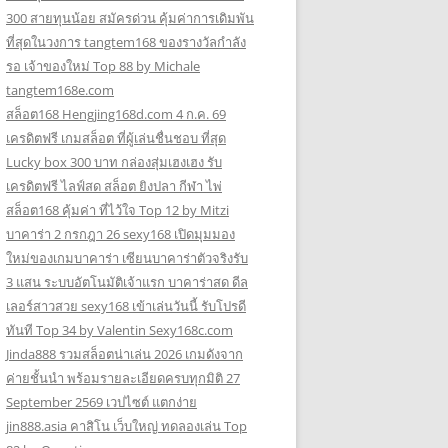
300 สายทุนน้อย สมัครด่วน คุ้มค่าการเดิมพัน
ที่สุดในวงการ tangtem168 ของรางวัลกำลัง
รอ เจ้าของใหม่ Top 88 by Michale
tangtem168e.com
สล็อต168 Hengjing168d.com 4 ก.ค. 69
เครดิตฟรี เกมสล็อต ที่ผู้เล่นชื่นชอบ ที่สุด
Lucky box 300 บาท กล่องสุ่มเฮงเฮง รับ
เครดิตฟรี ไลฟ์สด สล็อต ยิงปลา กีฬา ไพ่
สล็อต168 คุ้มค่า ที่ไว้ใจ Top 12 by Mitzi
บาคาร่า 2 กรกฎา 26 sexy168 เปิดมุมมอง
ใหม่ของเกมบาคาร่า เซียนบาคาร่าตัวจริงรับ
3 แสน ระบบอัตโนมัติเจ้าแรก บาคาร่าสด ดีล
เลอร์สาวสวย sexy168 เข้าเล่นวันนี้ รับโปรดี
ทันที Top 34 by Valentin Sexy168c.com
Jinda888 รวมสล็อตน่าเล่น 2026 เกมดังจาก
ค่ายชั้นนำ พร้อมรายละเอียดครบทุกมิติ 27
September 2569 เวปไซต์ แตกง่าย
jin888.asia คาสิโน เว็บใหญ่ ทดลองเล่น Top