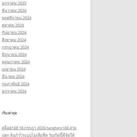
มกราคม 2025
ธันวาคม 2024
พฤศจิกายน 2024
ตุลาคม 2024
กันยายน 2024
สิงหาคม 2024
กรกฎาคม 2024
มิถุนายน 2024
พฤษภาคม 2024
เมษายน 2024
มีนาคม 2024
กุมภาพันธ์ 2024
มกราคม 2024
เรื่องล่าสุด
สล็อต168 18 กรกฎา 2026 tangtem168 สาย
แตก ลุ้นกำไรแบบไม่เสียฟีล วันเกิดนี้พี่จัดให้