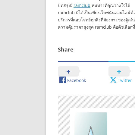
บทสรุป:
ramclub
หนทางที่คุณวางใจได้
ramclub มิได้เป็นเพียงเว็บพนันออนไลน์ท
บริการที่ตอบโจทย์ทุกสิ่งที่ต้องการของผู้เ
ความคุ้มราคาสูงสุด ramclub คือตัวเลือกที่ใ
Share
Facebook
Twitter