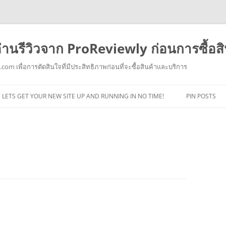
านรีวิวจาก ProReviewly ก่อนการซื้อสิ
com เพื่อการตัดสินใจที่มีประสิทธิภาพก่อนที่จะซื้อสินค้าและบริการ
ข้าม
ไป
LETS GET YOUR NEW SITE UP AND RUNNING IN NO TIME!
PIN POSTS
ยัง
เนื้อหา