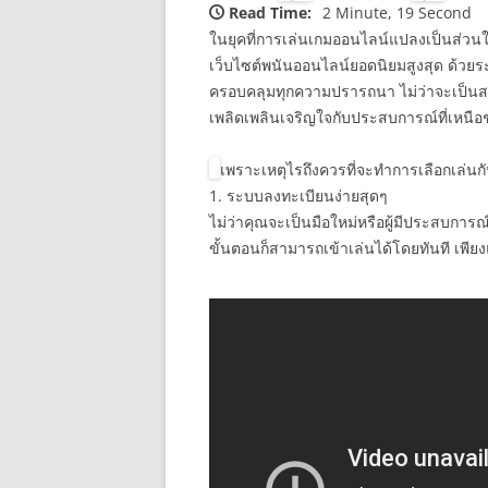
Read Time:
2 Minute, 19 Second
ในยุคที่การเล่นเกมออนไลน์แปลงเป็นส่วน
เว็บไซต์พนันออนไลน์ยอดนิยมสูงสุด ด้วยร
ครอบคลุมทุกความปรารถนา ไม่ว่าจะเป็นสล
เพลิดเพลินเจริญใจกับประสบการณ์ที่เหนือช
เพราะเหตุไรถึงควรที่จะทำการเลือกเล่น
1. ระบบลงทะเบียนง่ายสุดๆ
ไม่ว่าคุณจะเป็นมือใหม่หรือผู้มีประสบการณ์ ก
ขั้นตอนก็สามารถเข้าเล่นได้โดยทันที เพีย