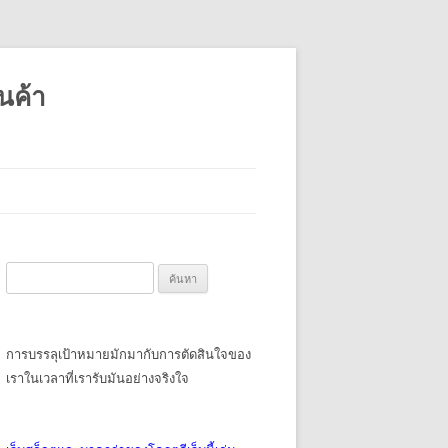
นค้า
ค้นหา
สำหรับ:
การบรรลุเป้าหมายมักมากับการตัดสินใจของ
เราในเวลาที่เรารับมันอย่างจริงใจ