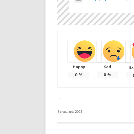
Happy
Sad
Ex
0
%
0
%
…
8 กรกฎาคม 2025