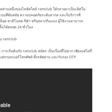
ใดส่วนหนึ่งของไลฟ์สไตล์ ramclub ได้กลายมาเป็นเลิศใน
ะบบที่ทันสมัย ความปลอดภัยระดับสากล และก็บริการที่
็อต คาสิโนสด กีฬา หรือสลากกินแบ่ง ผู้ใช้งานสามารถ
ั้นได้ตลอด 24 ชั่วโมง
กับ ramclub
ารเริ่มต้นกับ ramclub สมัคร เป็นเรื่องที่ไม่ยาก เพียงแต่ไม่กี่
งแต่กรอกเบอร์โทรศัพท์ ตั้งรหัสผ่าน และรับรอง OTP