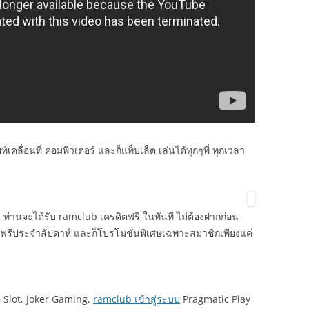
คลื่อนที่ คอมพิวเตอร์ และก็แท็บเล็ต เล่นได้ทุกๆที่ ทุกเวลา
 ท่านจะได้รับ ramclub เครดิตฟรี ในทันที ไม่ต้องฝากก่อน
รีประจำสัปดาห์ และก็โปรโมชั่นพิเศษเฉพาะสมาชิกเพียงแค่
G Slot, Joker Gaming,
ramclub เข้าสู่ระบบ
Pragmatic Play