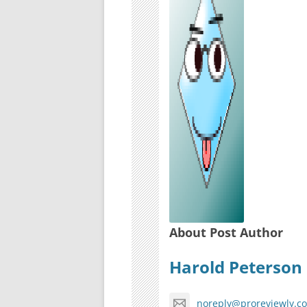
About Post Author
Harold Peterson
noreply@proreviewly.c