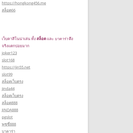
https://hongkong456.me
สล็อต66
เว็บคาสิโนน่าเล่น ทั้ง
สล็อต
และ
บาคาร่า
ตึง
จริงแตกบ่อยมาก
joker123
slot168
https://jin55.net
slot99
สล็อตเว็บตรง
jinda44
สล็อตเว็บตรง
สล็อต888
JINDA888
pgslot
พุซซี่888
บาคาร่า