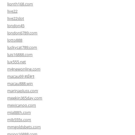
lionth168.com
live22
live22slot
london45
london6789.com
lotto888
luckycat789.com
luis16888.com
lux555.net
m4newonline.com
macau69 สมัคร
macau888.win
marinapluss.com
meekin365day.com
mexicanoo.com
mia88th.com
mib555s.com
mmgoldsbets.com
mono16888.com