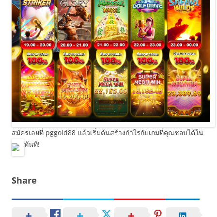
สมัครเลยที่ pggold88 แล้วเริ่มต้นสร้างกำไรกับเกมที่คุณชอบได้ใน
ทันที!
Share