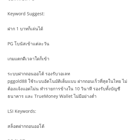
Keyword Suggest:
ฝาก 1 บาทก็เล่นได้
PG โบนัสเข้าแต่ละวัน
เกมแตกดีเวลาใดก็เข้า
ระบบฝากถอนออโต้ รองรับวอเลท
pggold88 ใช้ระบบอัตโนมัติเต็มแบบ ฝากถอนเร็วที่สุดในไทย ไม่
ต้องแจ้งแอดไม่น ทำรายการข้างใน 10 วินาที รองรับทั้งบัญชี
ธนาคาร และ TrueMoney Wallet ไม่มีอย่างต่ำ
LSI Keywords:
สล็อตฝากถอนออโต้