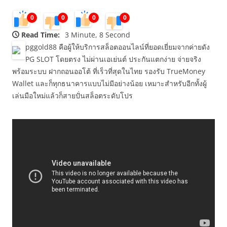
0
0
0
0
Read Time:
3 Minute, 8 Second
pggold88 คือผู้ให้บริการสล็อตออนไลน์ที่ยอดเยี่ยมจากค่ายดัง
PG SLOT โดยตรง ไม่ผ่านเอเย่นต์ ประกันแตกง่าย จ่ายจริง
พร้อมระบบ ฝากถอนออโต้ ที่เร็วที่สุดในไทย รองรับ TrueMoney
Wallet และก็ทุกธนาคารแบบไม่มีอย่างน้อย เหมาะสำหรับอีกทั้งผู้
เล่นมือใหม่แล้วก็สายปั่นสล็อตระดับโปร