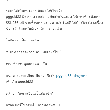
ระบบไม่เป็นอันตราย มั่นคง ได้เงินจริง
pggold88 มีระบบความปลอดภัยเท่ากันแบงค์ ใช้การเข้ารหัสแบบ
SSL 256-bit รวมทั้งระบบตรวจทานอัตโนมัติ ไม่ต้องวิตกกังวลเรื่อง
ข้อมูลรั่วไหลหรือปัญหาในการถอนเงิน
ไม่มีความเป็นมาทุจริต
ระบบตรวจสอบการเล่นแบบเรียลไทม์
คณะทำงานดูแลตลอด 1 วัน
แนวทางลงทะเบียนเป็นสมาชิกกับ
pggold88 เข้าสู่ระบบ
เข้าเว็บ pggold88
คลิกปุ่ม “ลงทะเบียนเป็นสมาชิก”
กรอกเบอร์โทรศัพท์ + การันตีรหัส OTP