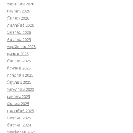
พฤษภาคม 2026
เมษายน 2026
มีนาคม 2026
กุมภาพันธ์ 2026
มกราคม 2026
ธันวาคม 2025
พฤศจิกายน 2025
ตุลาคม 2025
กันยายน 2025
สิงหาคม 2025
กรกฎาคม 2025
มิถุนายน 2025
พฤษภาคม 2025
เมษายน 2025
มีนาคม 2025
กุมภาพันธ์ 2025
มกราคม 2025
ธันวาคม 2024
พฤศจิกายน 2024