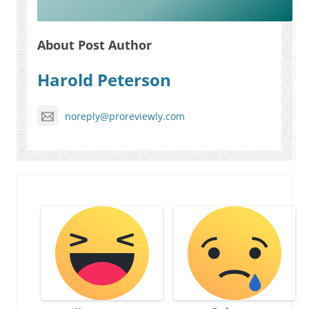
About Post Author
Harold Peterson
noreply@proreviewly.com