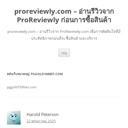
proreviewly.com – อ่านรีวิวจาก
ProReviewly ก่อนการซื้อสินค้า
proreviewly.com – อ่านรีวิวจาก ProReviewly.com เพื่อการตัดสินใจที่มี
ประสิทธิภาพก่อนที่จะซื้อสินค้าและบริการ
ข้าม
เมนู
ไป
ยัง
เนื้อหา
คลังเก็บหมวดหมู่:
PGGOLD168BET.COM
pggold168bet.com
Harold Peterson
22 พฤษภาคม 2025