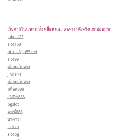
เว็บคาสิโนน่าเล่น ทั้ง
สล็อต
และ
บาคาร่า
ตึงจริงแตกบ่อยมาก
joker123
slot168
https://jin55.net
slot99
สล็อตเว็บตรง
jinda44
สล็อตเว็บตรง
สล็อต888
JINDA888
pgslot
พุซซี่888
บาคาร่า
slotxo
slotpg