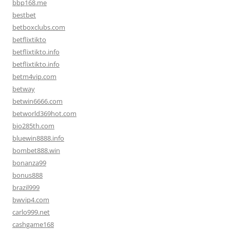
bbp168.me
bestbet
betboxclubs.com
betflixtikto
betflixtikto.info
betflixtikto.info
betm4vip.com
betway
betwin6666.com
betworld369hot.com
bio285th.com
bluewin8888.info
bombet888.win
bonanza99
bonus888
brazil999
bwvip4.com
carlo999.net
cashgame168