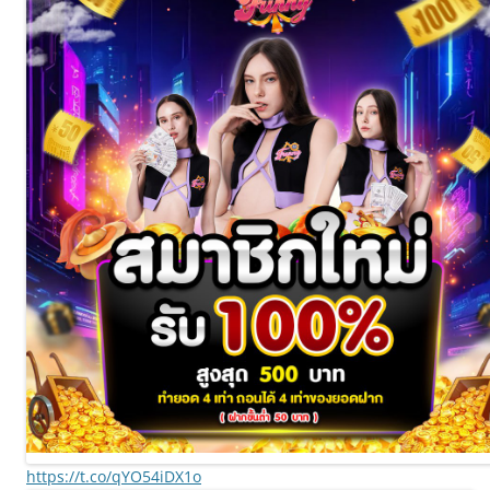
https://t.co/qYO54iDX1o