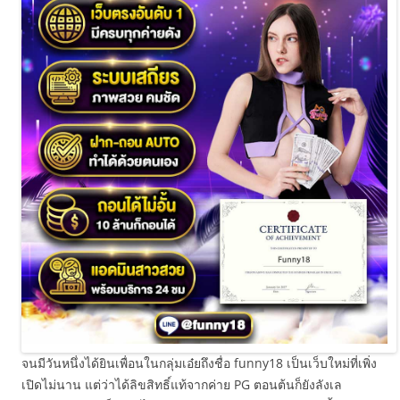
จนมีวันหนึ่งได้ยินเพื่อนในกลุ่มเอ๋ยถึงชื่อ funny18 เป็นเว็บใหม่ที่เพิ่ง
เปิดไม่นาน แต่ว่าได้ลิขสิทธิ์แท้จากค่าย PG ตอนต้นก็ยังลังเล