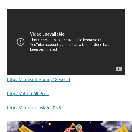
https://cutly.info/funny18-world
https://bitt.to/4h6rnv
https://shorturl.asia/usBN8