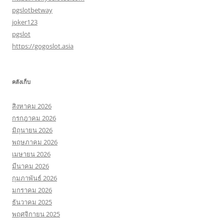
pgslotbetway
joker123
pgslot
https://gogoslot.asia
คลังเก็บ
สิงหาคม 2026
กรกฎาคม 2026
มิถุนายน 2026
พฤษภาคม 2026
เมษายน 2026
มีนาคม 2026
กุมภาพันธ์ 2026
มกราคม 2026
ธันวาคม 2025
พฤศจิกายน 2025