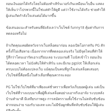
ถอนเงินออกได้จริงโดยไม่ต้องทำเทิร์นเวอร์เกินเหมือนเว็บอื่น แสดง
ให้เห็นว่าโปรพวกนี้ไม่ใช่แค่ทำให้ดูดี แต่ว่าใช้งานได้จริง ช่วยทำให้
ผู้เล่นเกิดกำลังใจเล่นต่อได้มากขึ้น
ข้อเสนอแนะสำหรับคนที่ยังลังเลว่าเว็บไซต์ funny18 คุ้มค่ากับการ
ทดลองหรือไม่
ถ้าเกิดคุณเคยผิดหวังจากเว็บสล็อตมาก่อน ลองเปิดโอกาสกับ PG สัก
ครั้งก็ไม่เสียหาย เนื่องจากจากที่ทดลองเล่นจริง ไม่มีจุดไหนที่ทำให้
รู้สึกว่าโดนเอารัดเอาเปรียบเลย ระบบเกมดี โบนัสเข้าไว ถอนเงิน
ได้ตลอดเวลา ไม่บังคับให้ทำเทิร์น และมีเกม pgslot ให้เลือกเล่น
ครบแบบไม่ต้องแปลงเว็บ แม้คุณเป็นคนที่ถูกใจเล่นสล็อตเสมอๆ
เว็บไซต์นี้คือหนึ่งในตัวเลือกที่คุณควรจะลอง
PG ไม่ใช่เว็บไซต์ที่มาเพียงแค่ชั่วคราวเพื่อหวังเก็บยอดผู้เล่น แต่เป็น
เว็บไซต์ที่วางแบบมาเพื่อผู้ที่เล่นสล็อตอย่างเอาจริงเอาจัง ระบบหลัง
บ้านทำมาดี มีเสถียรภาพสูง การสมัครรวมทั้งใช้งานไม่สลับซับซ้อน
ฝากถอนง่าย รองรับวอเลท และไม่มีข้อผูกพันที่สลับซับซ้อนให้ผู้เล่น
รู้สึกบีบคั้น