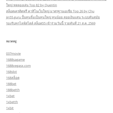
ใหญ่ ทดลองเล่น Top 82 by Quentin
สล็อตเครดิตฟรี คาสิโนเว็บใหญ่ มาตรฐานเอเชีย Top 26 by Chu
jin55.guru ปั้นทุนจิ๋มเป็นทุนใหญ่ ทุนน้อย สอยเงินแสน ระบบทันสมัย
รองรับทุกไลฟ์สไตล์ สล็อต55 เข้าร่วมวันนี้ รวยทันที 21 ส.ค. 2569
หมวดหมู่
037movie
1688sagame
1688vegasx.com
168slot
168สล็อต
188bet
188betth
1xbet
1xbetth
1xbit