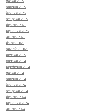
ตุลาคม 2025
กันยายน 2025
สิงหาคม 2025
กรกฎาคม 2025
มิถุนายน 2025
พฤษภาคม 2025
เมษายน 2025
มีนาคม 2025
กุมภาพันธ์ 2025
มกราคม 2025
ธันวาคม 2024
พฤศจิกายน 2024
ตุลาคม 2024
กันยายน 2024
สิงหาคม 2024
กรกฎาคม 2024
มิถุนายน 2024
พฤษภาคม 2024
เมษายน 2024