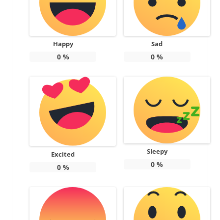
Happy
Sad
0
%
0
%
Sleepy
Excited
0
%
0
%