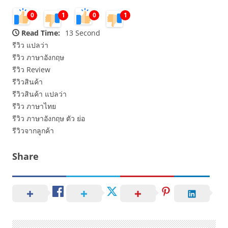
0
1
0
1
Read Time:
13 Second
รีวิว แปลว่า
รีวิว ภาษาอังกฤษ
รีวิว Review
รีวิวสินค้า
รีวิวสินค้า แปลว่า
รีวิว ภาษาไทย
รีวิว ภาษาอังกฤษ ตัว ย่อ
รีวิวจากลูกค้า
Share