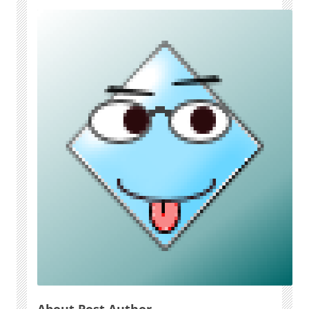
About Post Author