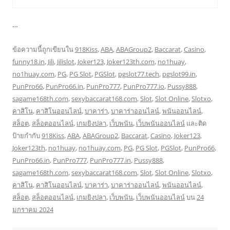
…
ข้อความนี้ถูกเขียนใน
918Kiss
,
ABA
,
ABAGroup2
,
Baccarat
,
Casino
,
funny18.in
,
Jili
,
Jilislot
,
Joker123
,
Joker123th.com
,
no1huay
,
no1huay.com
,
PG
,
PG Slot
,
PGSlot
,
pgslot77.tech
,
pgslot99.in
,
PunPro66
,
PunPro66.in
,
PunPro777
,
PunPro777.io
,
Pussy888
,
sagame168th.com
,
sexybaccarat168.com
,
Slot
,
Slot Online
,
Slotxo
,
คาสิโน
,
คาสิโนออนไลน์
,
บาคาร่า
,
บาคาร่าออนไลน์
,
พนันออนไลน์
,
สล็อต
,
สล็อตออนไลน์
,
เกมยิงปลา
,
เว็บพนัน
,
เว็บพนันออนไลน์
และติด
ป้ายกำกับ
918Kiss
,
ABA
,
ABAGroup2
,
Baccarat
,
Casino
,
Joker123
,
Joker123th
,
no1huay
,
no1huay.com
,
PG
,
PG Slot
,
PGSlot
,
PunPro66
,
PunPro66.in
,
PunPro777
,
PunPro777.in
,
Pussy888
,
sagame168th.com
,
sexybaccarat168.com
,
Slot
,
Slot Online
,
Slotxo
,
คาสิโน
,
คาสิโนออนไลน์
,
บาคาร่า
,
บาคาร่าออนไลน์
,
พนันออนไลน์
,
สล็อต
,
สล็อตออนไลน์
,
เกมยิงปลา
,
เว็บพนัน
,
เว็บพนันออนไลน์
บน
24
มกราคม 2024