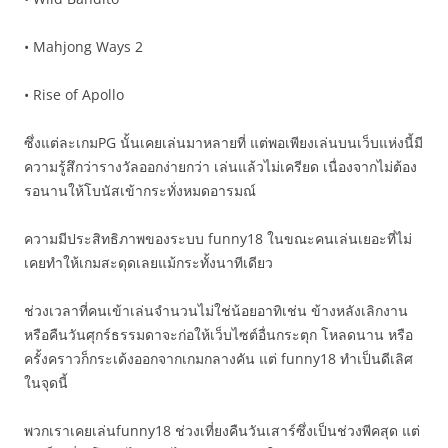
• Mahjong Ways 2
• Rise of Apollo
ซึ่งแต่ละเกมPG นั้นเคยเล่นมาหลายที่ แต่พอเพียงเล่นบนเว็บแห่งนี้มี
ความรู้สึกว่ารางวัลออกง่ายกว่า เล่นแล้วไม่เครียด เนื่องจากไม่ต้อง
รอนานให้โบนัสเข้ากระทั่งหมดอารมณ์
ความมีประสิทธิภาพของระบบ funny18 ในขณะคนเล่นเยอะที่ไม่
เคยทำให้เกมสะดุดเลยแม้กระทั้งนาทีเดียว
ช่วงเวลาที่คนเข้าเล่นจำนวนไม่ใช่น้อยอาทิเช่น ข้างหลังเลิกงาน
หรือคืนวันศุกร์ธรรมดาจะก่อให้เว็บไซต์อื่นกระตุก โหลดนาน หรือ
ครั้งคราวก็กระเด้งออกจากเกมกลางคัน แต่ funny18 ทำเป็นดีเลิศ
ในจุดนี้
พวกเราเคยเล่นfunny18 ช่วงเที่ยงคืนวันเสาร์ซึ่งเป็นช่วงพีคสุด แต่