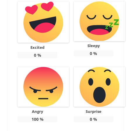
Sleepy
Excited
0
%
0
%
Angry
Surprise
100
%
0
%