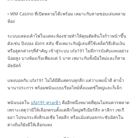
• WM Casino ที่เปิดหลายโต๊ะพร้อม เหมาะกับสายชอบเล่นหลาย
ห้อง
ระบบแสดงเค้าไพ่ในแต่ละห้องช่วยทำให้คุณตัดสินใจก้าวหน้าขึ้น
ดังเช่น ปิงปอง มังกร สลับ ซึ่งเหมาะกับผู้เล่นที่ใช้เคล็ดวิธีเดินเงิน
หรือสูตรต่างๆที่สำคัญ เข้าสู่ระบบ ufa191 ไม่มีการบังคับแทงอย่าง
น้อยสูง บางห้องเริ่มเพียงแต่ 5 บาท เหมาะกับทั้งมือใหม่และก็สาย
มัธยัสถ์
แทงบอลกับ ufa191 ไม่ได้มีดีแค่ครบทุกลีก แต่ว่าแพงน้ำดี ค่าน้ำ
นานาประการ พร้อมพนันแบบเรียลไทม์ทั้งแมตช์ใหญ่และก็เล็ก
พนันบอลใน
ufa191 ทางเข้า
คืออีกหนึ่งหมวดที่คุณไม่สมควรพลาด
เพราะเหตุว่ามีให้เลือกครบตั้งแต่ลีกใหญ่พรีเมียร์ลีก ลาลีกา เซเรี
ยอา ไปจนกระทั่งลีกเอเชีย ไทยลีก หรือแม้แต่บอลกระชับมิตรใน
ต่างถิ่นก็ยังมีให้เลือกแทง