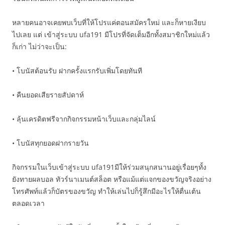
หลายคนอาจเคยพบเว็บที่ให้โปรแค่ตอนสมัครใหม่ และก็หายเงียบ
ไปเลย แต่ เข้าสู่ระบบ ufa191 มีโปรที่จัดเต็มอีกทั้งสมาชิกใหม่แล้ว
ก็เก่า ไม่ว่าจะเป็น:
• โบนัสต้อนรับ ฝากครั้งแรกรับเพิ่มโดยทันที
• คืนยอดเสียรายสัปดาห์
• ลุ้นเครดิตฟรีจากกิจกรรมหน้าเว็บและกลุ่มไลน์
• โบนัสทุกยอดฝากรายวัน
กิจกรรมในเว็บเข้าสู่ระบบ ufa191มีให้ร่วมสนุกสนานอยู่เรื่อยๆทั้ง
ยังทายผลบอล ทัวร์นาเมนต์สล็อต หรือแม้แต่แจกของขวัญจริงอย่าง
โทรศัพท์แล้วก็บัตรของขวัญ ทำให้เล่นไปก็รู้สึกมีอะไรให้ตื่นเต้น
ตลอดเวลา