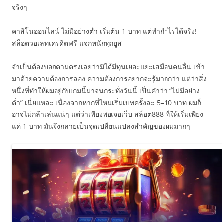
จริงๆ
คาสิโนออนไลน์ ไม่มีอย่างต่ำ เริ่มต้น 1 บาท แต่ทำกำไรได้จริง!
สล็อตวอเลทเครดิตฟรี แจกหนักทุกยูส
จำเป็นต้องบอกตามตรงเลยว่ามิได้มีทุนเยอะแยะเสมือนคนอื่น เข้า
มาด้วยความต้องการลอง ความต้องการอยากจะรู้มากกว่า แต่ว่าสิ่ง
หนึ่งที่ทำให้ผมอยู่กับเกมนี้มาจนกระทั่งวันนี้ เป็นคำว่า “ไม่มีอย่าง
ต่ำ” เนี่ยแหละ เนื่องจากหากที่ไหนเริ่มเบทครั้งละ 5–10 บาท ผมก็
อาจไม่กล้าเล่นแน่ๆ แต่ว่าเพียงพอเจอเว็บ สล็อต888 ที่ให้เริ่มเพียง
แค่ 1 บาท มันจึงกลายเป็นจุดเปลี่ยนแปลงสำคัญของผมมากๆ