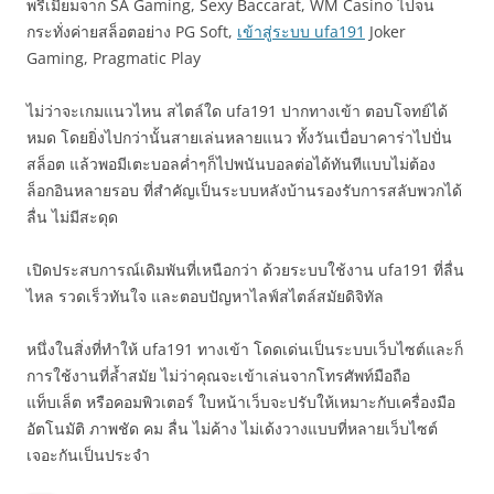
พรีเมียมจาก SA Gaming, Sexy Baccarat, WM Casino ไปจน
กระทั่งค่ายสล็อตอย่าง PG Soft,
เข้าสู่ระบบ ufa191
Joker
Gaming, Pragmatic Play
ไม่ว่าจะเกมแนวไหน สไตล์ใด ufa191 ปากทางเข้า ตอบโจทย์ได้
หมด โดยยิ่งไปกว่านั้นสายเล่นหลายแนว ทั้งวันเบื่อบาคาร่าไปปั่น
สล็อต แล้วพอมีเตะบอลค่ำๆก็ไปพนันบอลต่อได้ทันทีแบบไม่ต้อง
ล็อกอินหลายรอบ ที่สำคัญเป็นระบบหลังบ้านรองรับการสลับพวกได้
ลื่น ไม่มีสะดุด
เปิดประสบการณ์เดิมพันที่เหนือกว่า ด้วยระบบใช้งาน ufa191 ที่ลื่น
ไหล รวดเร็วทันใจ และตอบปัญหาไลฟ์สไตล์สมัยดิจิทัล
หนึ่งในสิ่งที่ทำให้ ufa191 ทางเข้า โดดเด่นเป็นระบบเว็บไซต์และก็
การใช้งานที่ล้ำสมัย ไม่ว่าคุณจะเข้าเล่นจากโทรศัพท์มือถือ
แท็บเล็ต หรือคอมพิวเตอร์ ใบหน้าเว็บจะปรับให้เหมาะกับเครื่องมือ
อัตโนมัติ ภาพชัด คม ลื่น ไม่ค้าง ไม่เด้งวางแบบที่หลายเว็บไซต์
เจอะกันเป็นประจำ