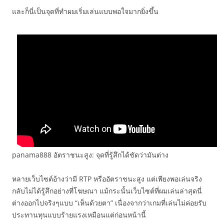
และก็นี่เป็นจุดที่ทำผมเริ่มเล่นแบบพอใจมากยิ่งขึ้น
panama888 อัตราชนะสูง: จุดที่รู้สึกได้ชัดว่ามันต่าง
หลายเว็บไซต์อ้างว่ามี RTP หรืออัตราชนะสูง แต่เพียงพอเล่นจริง
กลับไม่ได้รู้สึกอย่างที่โฆษณา แม้กระนั้นเว็บไซต์ที่ผมเล่นล่าสุดนี่
ต่างออกไปจริงๆแบบ “เห็นด้วยตา” เนื่องจากว่าเกมที่เล่นไม่ค่อยรับ
ประทานทุนแบบร้ายแรงเหมือนแต่ก่อนหน้านี้