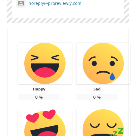
noreply@proreviewly.com
Happy
Sad
0
%
0
%