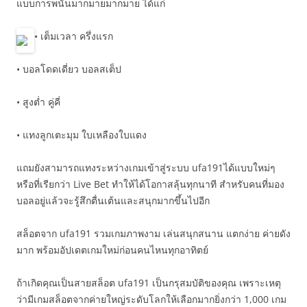
แบบการพนันมากมายมากมาย ได้แก่
• เต็มเวลา ครึ่งแรก
• บอลโดดเดี่ยว บอลสเต็ป
• สูงต่ำ คู่คี่
• แทงลูกเตะมุม ใบเหลืองใบแดง
แถมยังสามารถแทงระหว่างเกมเข้าสู่ระบบ ufa191ได้แบบใหม่ๆ
หรือที่เรียกว่า Live Bet ทำให้ได้โอกาสลุ้นทุกนาที สำหรับคนที่มอง
บอลอยู่แล้วจะรู้สึกตื่นเต้นและสนุกมากขึ้นไปอีก
สล็อตจาก ufa191 รวมเกมภาพงาม เล่นสนุกสนาน แตกง่าย ค่ายดัง
มาก พร้อมอัปเดตเกมใหม่ก่อนคนไหนทุกอาทิตย์
ถ้าเกิดคุณเป็นสายสล็อต ufa191 เป็นกรุสมบัติของคุณ เพราะเหตุ
ว่ามีเกมสล็อตจากค่ายใหญ่ระดับโลกให้เลือกมากยิ่งกว่า 1,000 เกม