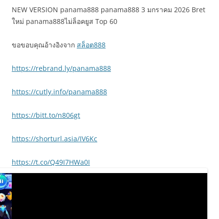
NEW VERSION panama888 panama888 3 มกราคม 2026 Bret
ใหม่ panama888ไม่ล็อคยูส Top 60
ขอขอบคุณอ้างอิงจาก
สล็อต888
https://rebrand.ly/panama888
https://cutly.info/panama888
https://bitt.to/n806gt
https://shorturl.asia/IV6Kc
https://t.co/Q49I7HWa0I