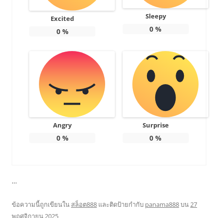
Sleepy
Excited
0
%
0
%
Angry
Surprise
0
%
0
%
…
ข้อความนี้ถูกเขียนใน
สล็อต888
และติดป้ายกำกับ
panama888
บน
27
พฤศจิกายน 2025