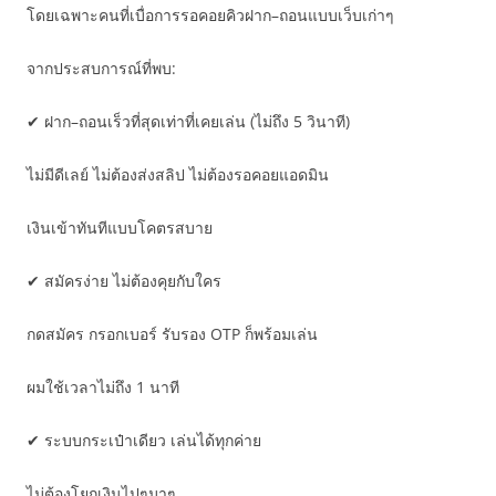
โดยเฉพาะคนที่เบื่อการรอคอยคิวฝาก–ถอนแบบเว็บเก่าๆ
จากประสบการณ์ที่พบ:
✔ ฝาก–ถอนเร็วที่สุดเท่าที่เคยเล่น (ไม่ถึง 5 วินาที)
ไม่มีดีเลย์ ไม่ต้องส่งสลิป ไม่ต้องรอคอยแอดมิน
เงินเข้าทันทีแบบโคตรสบาย
✔ สมัครง่าย ไม่ต้องคุยกับใคร
กดสมัคร กรอกเบอร์ รับรอง OTP ก็พร้อมเล่น
ผมใช้เวลาไม่ถึง 1 นาที
✔ ระบบกระเป๋าเดียว เล่นได้ทุกค่าย
ไม่ต้องโยกเงินไปๆมาๆ