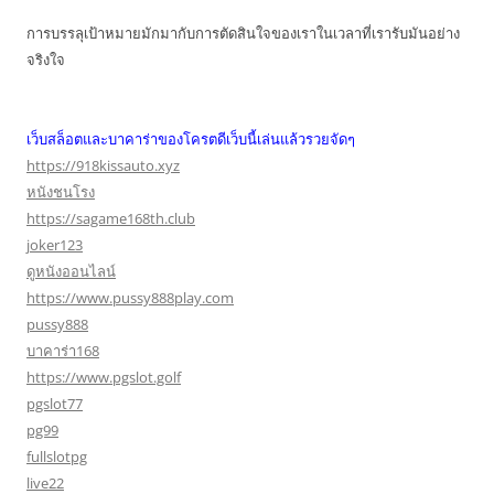
การบรรลุเป้าหมายมักมากับการตัดสินใจของเราในเวลาที่เรารับมันอย่าง
จริงใจ
เว็บสล็อตและบาคาร่าของโครตดีเว็บนี้เล่นแล้วรวยจัดๆ
https://918kissauto.xyz
หนังชนโรง
https://sagame168th.club
joker123
ดูหนังออนไลน์
https://www.pussy888play.com
pussy888
บาคาร่า168
https://www.pgslot.golf
pgslot77
pg99
fullslotpg
live22