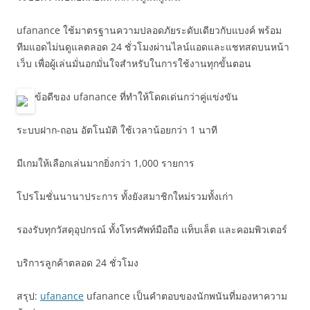
ufanance ใช้มาตรฐานความปลอดภัยระดับเดียวกับแบงค์ พร้อม
ทีมแอดไม่นดูแลตลอด 24 ชั่วโมงผ่านไลน์แอดและแชทสดบนหน้า
เว็บ เพื่อผู้เล่นมั่นอกมั่นใจสำหรับในการใช้งานทุกขั้นตอน
ข้อดีของ ufanance ที่ทำให้โดดเด่นกว่าคู่แข่งขัน
ระบบฝาก-ถอน อัตโนมัติ ใช้เวลาน้อยกว่า 1 นาที
มีเกมให้เลือกเล่นมากยิ่งกว่า 1,000 รายการ
โปรโมชั่นนานาประการ ทั้งยังสมาชิกใหม่รวมทั้งเก่า
รองรับทุกวัสดุอุปกรณ์ ทั้งโทรศัพท์มือถือ แท็บเล็ต และคอมพิวเตอร์
บริการลูกค้าตลอด 24 ชั่วโมง
สรุป:
ufanance
ufanance เป็นคำตอบของนักพนันที่มองหาความ