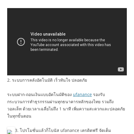
2. ระบบการคลังอัตโนมัติ เร็วทันใจ ปลอดภัย
ระบบฝาก-ถอนเงินแบบอัตโนมัติของ
ufanance
รองรับ
กระบวนการทำธุรกรรมผ่านทุกธนาคารหลักของไทย รวมถึง
วอลเล็ท ด้วยเวลาเฉลี่ยไม่ถึง 1 นาที เพิ่มความสะดวกและปลอดภัย
ในทุกขั้นตอน
3. โปรโมชั่นแล้วก็โบนัส ufanance เครดิตฟรี จัดเต็ม