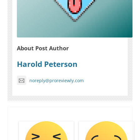
About Post Author
Harold Peterson
noreply@proreviewly.com