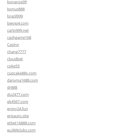
bonanza99
bonus888
brazil999
bwvip4.com
carlo999.net
cashgame168
Casino
chang7777
cloudbet
coke55
cupcake88x.com
daruma1688.com
dr888
du2477.com
ek4567.com
enjoy24.fun
erisauto.site
etbet16888.com
eu369clubs.com