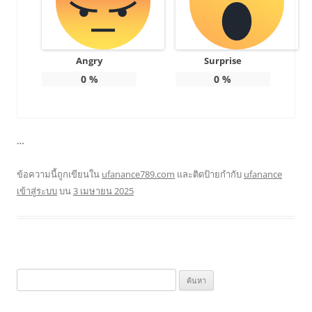
Angry
Surprise
0
%
0
%
…
ข้อความนี้ถูกเขียนใน
ufanance789.com
และติดป้ายกำกับ
ufanance
เข้าสู่ระบบ
บน
3 เมษายน 2025
ค้นหา
สำหรับ: