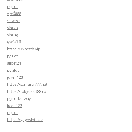
pgslot
พุซซี่888
บาคาร่า
slotxo
slotpg
ดูหนังโป๊
https://1xbetth.vip
pgslot
allbet24
pg slot
joker 123
https://samurai777.net
https://tokyoslot88.com
pgslotbetway
joker123
pgslot
https://gogoslot.asia