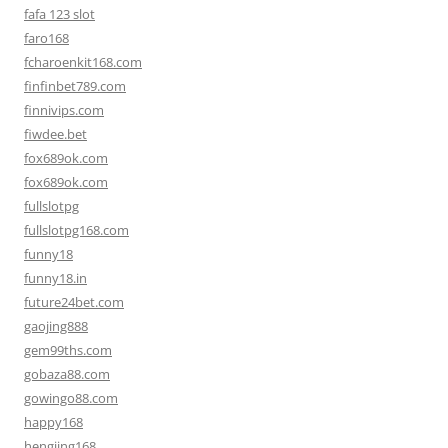
fafa 123 slot
faro168
fcharoenkit168.com
finfinbet789.com
finnivips.com
fiwdee.bet
fox689ok.com
fox689ok.com
fullslotpg
fullslotpg168.com
funny18
funny18.in
future24bet.com
gaojing888
gem99ths.com
gobaza88.com
gowingo88.com
happy168
hengjing168