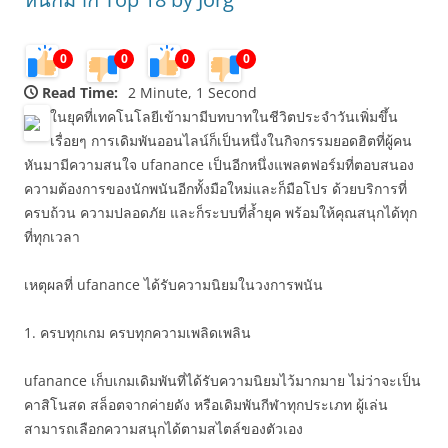
0
0
0
0
Read Time:
2 Minute, 1 Second
ในยุคที่เทคโนโลยีเข้ามามีบทบาทในชีวิตประจำวันเพิ่มขึ้น
เรื่อยๆ การเดิมพันออนไลน์ก็เป็นหนึ่งในกิจกรรมยอดฮิตที่ผู้คน
หันมามีความสนใจ ufanance เป็นอีกหนึ่งแพลตฟอร์มที่ตอบสนอง
ความต้องการของนักพนันอีกทั้งมือใหม่และก็มือโปร ด้วยบริการที่
ครบถ้วน ความปลอดภัย และก็ระบบที่ล้ำยุค พร้อมให้คุณสนุกได้ทุก
ที่ทุกเวลา
เหตุผลที่ ufanance ได้รับความนิยมในวงการพนัน
1. ครบทุกเกม ครบทุกความเพลิดเพลิน
ufanance เก็บเกมเดิมพันที่ได้รับความนิยมไว้มากมาย ไม่ว่าจะเป็น
คาสิโนสด สล็อตจากค่ายดัง หรือเดิมพันกีฬาทุกประเภท ผู้เล่น
สามารถเลือกความสนุกได้ตามสไตล์ของตัวเอง