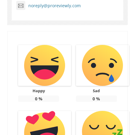
noreply@proreviewly.com
Happy
Sad
0
%
0
%