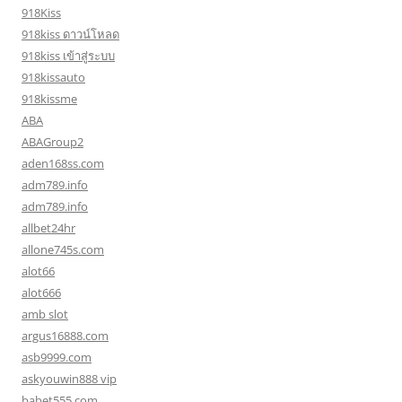
918Kiss
918kiss ดาวน์โหลด
918kiss เข้าสู่ระบบ
918kissauto
918kissme
ABA
ABAGroup2
aden168ss.com
adm789.info
adm789.info
allbet24hr
allone745s.com
alot66
alot666
amb slot
argus16888.com
asb9999.com
askyouwin888 vip
babet555.com