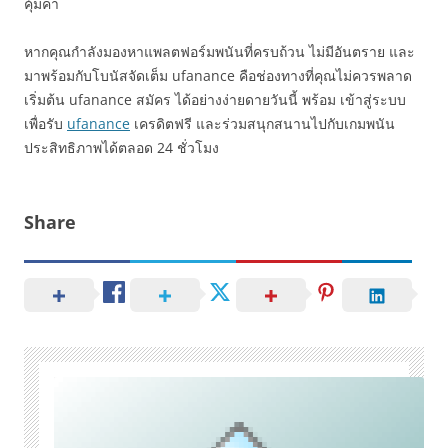
คุ้มค่า
หากคุณกำลังมองหาแพลตฟอร์มพนันที่ครบถ้วน ไม่มีอันตราย และ
มาพร้อมกับโบนัสจัดเต็ม ufanance คือช่องทางที่คุณไม่ควรพลาด
เริ่มต้น ufanance สมัคร ได้อย่างง่ายดายวันนี้ พร้อม เข้าสู่ระบบ
เพื่อรับ
ufanance
เครดิตฟรี และร่วมสนุกสนานไปกับเกมพนัน
ประสิทธิภาพได้ตลอด 24 ชั่วโมง
Share