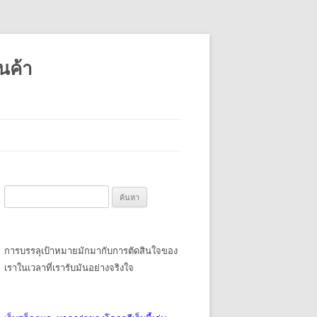
นค้า
ค้นหา
สำหรับ:
การบรรลุเป้าหมายมักมากับการตัดสินใจของ
เราในเวลาที่เรารับมันอย่างจริงใจ