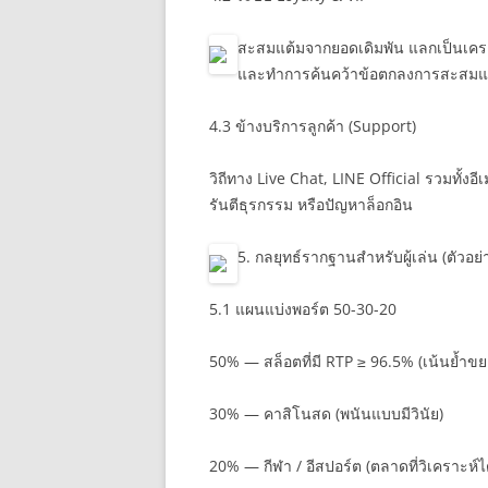
สะสมแต้มจากยอดเดิมพัน แลกเป็นเครด
และทำการค้นคว้าข้อตกลงการสะสมแต
4.3 ข้างบริการลูกค้า (Support)
วิถีทาง Live Chat, LINE Official รวมทั้
รันตีธุรกรรม หรือปัญหาล็อกอิน
5. กลยุทธ์รากฐานสำหรับผู้เล่น (ตัวอย่า
5.1 แผนแบ่งพอร์ต 50-30-20
50% — สล็อตที่มี RTP ≥ 96.5% (เน้นย้ำข
30% — คาสิโนสด (พนันแบบมีวินัย)
20% — กีฬา / อีสปอร์ต (ตลาดที่วิเคราะห์ได