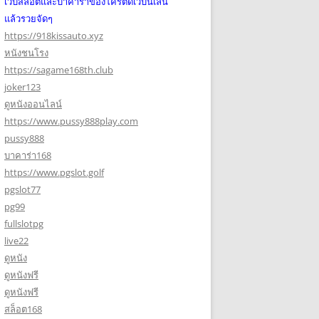
เว็บสล็อตและบาคาร่าของโครตดีเว็บนี้เล่น
แล้วรวยจัดๆ
https://918kissauto.xyz
หนังชนโรง
https://sagame168th.club
joker123
ดูหนังออนไลน์
https://www.pussy888play.com
pussy888
บาคาร่า168
https://www.pgslot.golf
pgslot77
pg99
fullslotpg
live22
ดูหนัง
ดูหนังฟรี
ดูหนังฟรี
สล็อต168