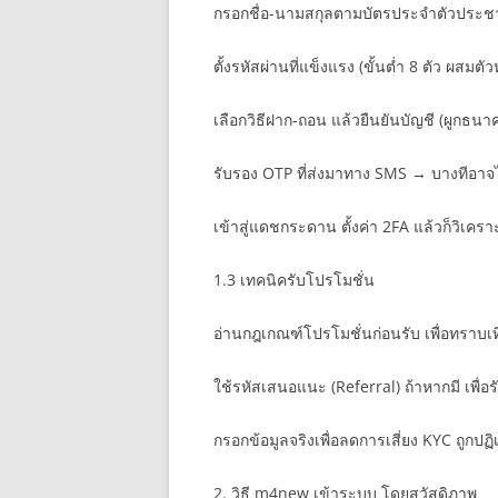
กรอกชื่อ-นามสกุลตามบัตรประจำตัวประชาชน
ตั้งรหัสผ่านที่แข็งแรง (ขั้นต่ำ 8 ตัว ผสมต
เลือกวิธีฝาก-ถอน แล้วยืนยันบัญชี (ผูกธนา
รับรอง OTP ที่ส่งมาทาง SMS → บางทีอาจ
เข้าสู่แดชกระดาน ตั้งค่า 2FA แล้วก็วิเครา
1.3 เทคนิครับโปรโมชั่น
อ่านกฎเกณฑ์โปรโมชั่นก่อนรับ เพื่อทราบเท
ใช้รหัสเสนอแนะ (Referral) ถ้าหากมี เพื่อรั
กรอกข้อมูลจริงเพื่อลดการเสี่ยง KYC ถูกปฏ
2. วิธี m4new เข้าระบบ โดยสวัสดิภาพ