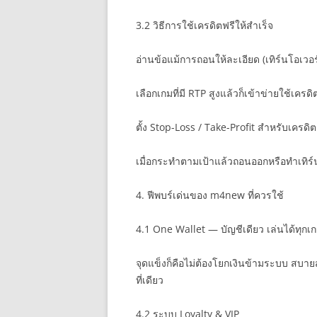
3.2 วิธีการใช้เครดิตฟรีให้สำเร็จ
อ่านข้อแม้การถอนให้ละเอียด (เทิร์นโอเวอร
เลือกเกมที่มี RTP สูงแล้วก็เข้าข่ายใช้เครดิ
ตั้ง Stop-Loss / Take-Profit สำหรับเครดิตฟร
เมื่อกระทำตามเป้าแล้วถอนออกหรือทำเทิ
4. ฟีพบร์เด่นของ m4new ที่ควรใช้
4.1 One Wallet — บัญชีเดียว เล่นได้ทุกเ
จุดแข็งก็คือไม่ต้องโยกเงินข้ามระบบ สบ
ที่เดียว
4.2 ระบบ Loyalty & VIP