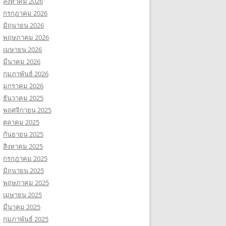
สิงหาคม 2026
กรกฎาคม 2026
มิถุนายน 2026
พฤษภาคม 2026
เมษายน 2026
มีนาคม 2026
กุมภาพันธ์ 2026
มกราคม 2026
ธันวาคม 2025
พฤศจิกายน 2025
ตุลาคม 2025
กันยายน 2025
สิงหาคม 2025
กรกฎาคม 2025
มิถุนายน 2025
พฤษภาคม 2025
เมษายน 2025
มีนาคม 2025
กุมภาพันธ์ 2025