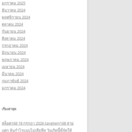
มกราคม 2025
ธันวาคม 2024
พฤศจิกายน 2024
ตุลาคม 2024
กันยายน 2024
สิงหาคม 2024
กรกฎาคม 2024
มิถุนายน 2024
พฤษภาคม 2024
เมษายน 2024
มีนาคม 2024
กุมภาพันธ์ 2024
มกราคม 2024
เรื่องล่าสุด
สล็อต168 18 กรกฎา 2026 tangtem168 สาย
แตก ลุ้นกำไรแบบไม่เสียฟีล วันเกิดนี้พี่จัดให้