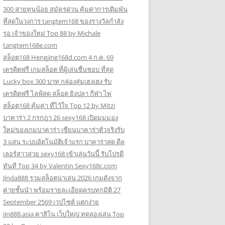
300 สายทุนน้อย สมัครด่วน คุ้มค่าการเดิมพัน
ที่สุดในวงการ tangtem168 ของรางวัลกำลัง
รอ เจ้าของใหม่ Top 88 by Michale
tangtem168e.com
สล็อต168 Hengjing168d.com 4 ก.ค. 69
เครดิตฟรี เกมสล็อต ที่ผู้เล่นชื่นชอบ ที่สุด
Lucky box 300 บาท กล่องสุ่มเฮงเฮง รับ
เครดิตฟรี ไลฟ์สด สล็อต ยิงปลา กีฬา ไพ่
สล็อต168 คุ้มค่า ที่ไว้ใจ Top 12 by Mitzi
บาคาร่า 2 กรกฎา 26 sexy168 เปิดมุมมอง
ใหม่ของเกมบาคาร่า เซียนบาคาร่าตัวจริงรับ
3 แสน ระบบอัตโนมัติเจ้าแรก บาคาร่าสด ดีล
เลอร์สาวสวย sexy168 เข้าเล่นวันนี้ รับโปรดี
ทันที Top 34 by Valentin Sexy168c.com
Jinda888 รวมสล็อตน่าเล่น 2026 เกมดังจาก
ค่ายชั้นนำ พร้อมรายละเอียดครบทุกมิติ 27
September 2569 เวปไซต์ แตกง่าย
jin888.asia คาสิโน เว็บใหญ่ ทดลองเล่น Top