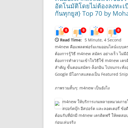
อัตโนมัติโดยไม่ต้องลงทะเบีย
กันทุกยูส} Top 70 by M
0
0
0
0
Read Time:
5 Minute, 4 Second
m4new คือแพลตฟอร์มเกมออนไลน์แบบครบว
ต้องการรู้วิธี m4new สมัคร อย่างเร็ว ไม่ม
ต้องการทำความเข้าใจวิธีใช้ m4new เครดิตฟ
สำคัญ ขั้นตอนสมัคร-ล็อกอิน ไปจนกระทั่งอุ
Google มีโอกาสแสดงเป็น Featured Sni
ภาพรวมสั้นๆ: m4new เป็นยังไง
m4new ให้บริการเกมหลายหมวดภายในบ
สปอร์ตบุ๊ก อีสปอร์ต และลอตเตอรี่ ข้
ต้อนรับที่มักมี m4new เครดิตฟรี ให้ทดส
ก่อนเล่นจริง