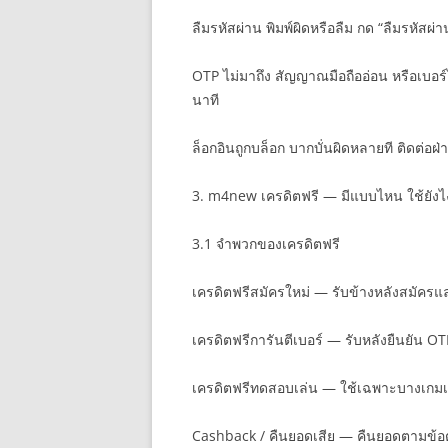
ลืมรหัสผ่าน พิมพ์ผิดหรือลืม กด “ลืมรหัสผ่า
OTP ไม่มาถึง สัญญาณมือถืออ่อน หรือเบอร
นาที
ล็อกอินถูกบล็อก บากบั่นผิดหลายที ติดต่อ
3. m4new เครดิตฟรี — มีแบบไหน ใช้ยังไงใ
3.1 จำพวกของเครดิตฟรี
เครดิตฟรีสมัครใหม่ — รับข้างหลังสมัครแ
เครดิตฟรีการันตีเบอร์ — รับหลังยืนยัน OT
เครดิตฟรีทดสอบเล่น — ใช้เฉพาะบางเกม
Cashback / คืนยอดเสีย — คืนยอดตามข