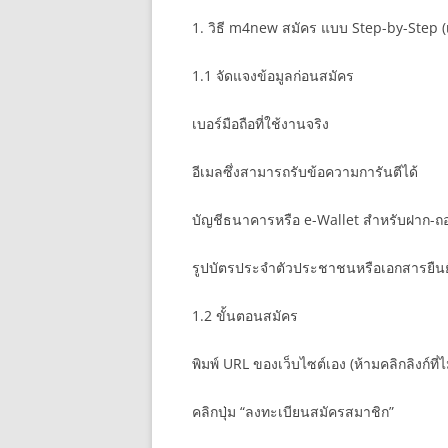
1. วิธี m4new สมัคร แบบ Step-by-Step (
1.1 จัดแจงข้อมูลก่อนสมัคร
เบอร์มือถือที่ใช้งานจริง
อีเมลซึ่งสามารถรับข้อความการันตีได้
บัญชีธนาคารหรือ e-Wallet สำหรับฝาก-ถ
รูปบัตรประจำตัวประชาชนหรือเอกสารยืนยัน
1.2 ขั้นตอนสมัคร
พิมพ์ URL ของเว็บไซต์เอง (ห้ามคลิกลิงก์ที่ไม
คลิกปุ่ม “ลงทะเบียนสมัครสมาชิก”