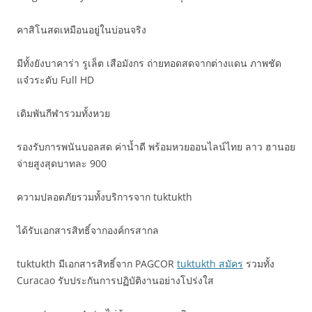
คาสิโนสดเหมือนอยู่ในบ่อนจริง
มีทั้งยังบาคาร่า รูเล็ต เสือมังกร ถ่ายทอดสดจากต่างแดน ภาพชัด
แจ๋วระดับ Full HD
เดิมพันกีฬารวมทั้งหวย
รองรับการพนันบอลสด ค่าน้ำดี พร้อมหวยออนไลน์ไทย ลาว ฮานอย
จ่ายสูงสุดบาทละ 900
ความปลอดภัยรวมทั้งบริการจาก tuktukth
ได้รับเอกสารสิทธิ์จากองค์กรสากล
tuktukth มีเอกสารสิทธิ์จาก PAGCOR
tuktukth สมัคร
รวมทั้ง
Curacao รับประกันการปฏิบัติงานอย่างโปร่งใส