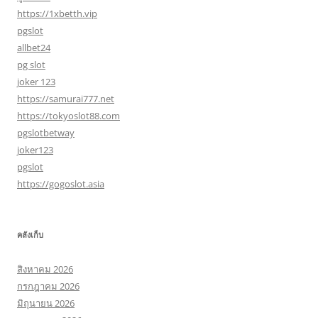
https://1xbetth.vip
pgslot
allbet24
pg slot
joker 123
https://samurai777.net
https://tokyoslot88.com
pgslotbetway
joker123
pgslot
https://gogoslot.asia
คลังเก็บ
สิงหาคม 2026
กรกฎาคม 2026
มิถุนายน 2026