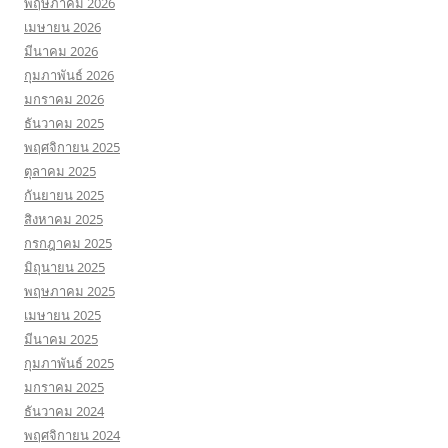
พฤษภาคม 2026
เมษายน 2026
มีนาคม 2026
กุมภาพันธ์ 2026
มกราคม 2026
ธันวาคม 2025
พฤศจิกายน 2025
ตุลาคม 2025
กันยายน 2025
สิงหาคม 2025
กรกฎาคม 2025
มิถุนายน 2025
พฤษภาคม 2025
เมษายน 2025
มีนาคม 2025
กุมภาพันธ์ 2025
มกราคม 2025
ธันวาคม 2024
พฤศจิกายน 2024