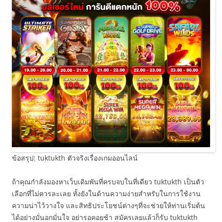
ข้อสรุป: tuktukth ตัวจริงเรื่องเกมออนไลน์
ถ้าคุณกำลังมองหาเว็บเดิมพันที่ครบจบในที่เดียว tuktukth เป็นตัว
เลือกที่ไม่ควรละเลย ทั้งยังในด้านความง่ายสำหรับในการใช้งาน
ความน่าไว้วางใจ และสิทธิประโยชน์ต่างๆที่จะช่วยให้ท่านเริ่มต้น
ได้อย่างมั่นอกมั่นใจ อย่ารอคอยช้า สมัครเลยแล้วก็รับ tuktukth