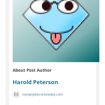
About Post Author
Harold Peterson
noreply@proreviewly.com