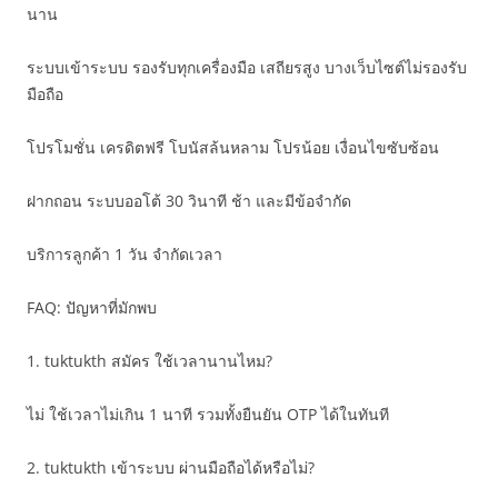
นาน
ระบบเข้าระบบ รองรับทุกเครื่องมือ เสถียรสูง บางเว็บไซต์ไม่รองรับ
มือถือ
โปรโมชั่น เครดิตฟรี โบนัสล้นหลาม โปรน้อย เงื่อนไขซับซ้อน
ฝากถอน ระบบออโต้ 30 วินาที ช้า และมีข้อจำกัด
บริการลูกค้า 1 วัน จำกัดเวลา
FAQ: ปัญหาที่มักพบ
1. tuktukth สมัคร ใช้เวลานานไหม?
ไม่ ใช้เวลาไม่เกิน 1 นาที รวมทั้งยืนยัน OTP ได้ในทันที
2. tuktukth เข้าระบบ ผ่านมือถือได้หรือไม่?