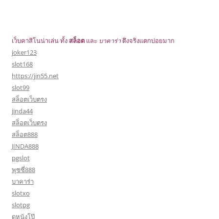
เว็บคาสิโนน่าเล่น ทั้ง
สล็อต
และ
บาคาร่า
ตึงจริงแตกบ่อยมาก
joker123
slot168
https://jin55.net
slot99
สล็อตเว็บตรง
jinda44
สล็อตเว็บตรง
สล็อต888
JINDA888
pgslot
พุซซี่888
บาคาร่า
slotxo
slotpg
ดูหนังโป๊