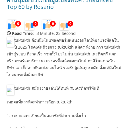
Top 60 by Rosario
0
0
0
0
Read Time:
3 Minute, 23 Second
tuktukth คือหนึ่งในแพลตฟอร์มพนันออนไลน์ที่มาแรงที่สุดใน
ปี 2025 โดดเด่นด้วยการ tuktukth สมัคร ที่ง่าย การ tuktukth
เข้าสู่ระบบ ที่รวดเร็ว รวมทั้งโปรโมชั่น tuktukth เครดิตฟรี แจก
จริง มาพร้อมบริการครบวงจรทั้งสล็อตออนไลน์ คาสิโนสด พนัน
กีฬา และก็สลากกินแบ่งออนไลน์ รองรับผู้เล่นทุกระดับ ตั้งแต่มือใหม่
ไปจนกระทั่งมืออาชีพ
tuktukth สมัครง่าย เล่นได้ทันที รับเครดิตฟรีทันที
เหตุผลที่ควรที่จะทำการเลือก tuktukth
1. ระบบลงทะเบียนเป็นสมาชิกที่ง่ายรวมทั้งเร็ว