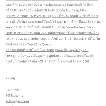
ชอบ ที่สุด Lucky box 300 บาท กล่องสุ่มเฮงเฮง รับเครดิตฟรี ไลฟ์สด
สล็อต ยิงปลา กีฬา ไพ่ สล็อต168 คุ้มค่า ที่ไว้ใจ Top 12 by Mitzi
บาคาร่า 2 กรกฎา 26 sexy168 เปิดมุมมองใหม่ของเกมบาคาร่า เซียนบา
คาร่าตัวจริงรับ 3 แสน ระบบอัตโนมัติเจ้าแรก บาคาร่าสด ดีลเลอร์สาวสวย
sexy168 เข้าเล่นวันนี้ รับโปรดีทันที Top 34 by Valentin Sexy168c.com
Jinda888 รวมสล็อตน่าเล่น 2026 เกมดังจากค่ายชั้นนำ พร้อมรายละเอียด
ครบทุกมิติ 27 September 2569 เวปไซต์ แตกง่าย jin888.asia คาสิโน เว็บ
ใหญ่ ทดลองเล่น Top 82 by Quentin
สล็อตเครดิตฟรี คาสิโนเว็บใหญ่ มาตรฐานเอเชีย Top 26 by Chu
jin55.guru ปั้นทุนจิ๋มเป็นทุนใหญ่ ทุนน้อย สอยเงินแสน ระบบทันสมัย
รองรับทุกไลฟ์สไตล์ สล็อต55 เข้าร่วมวันนี้ รวยทันที 21 ส.ค. 2569
หมวดหมู่
037movie
1688sagame
1688vegasx.com