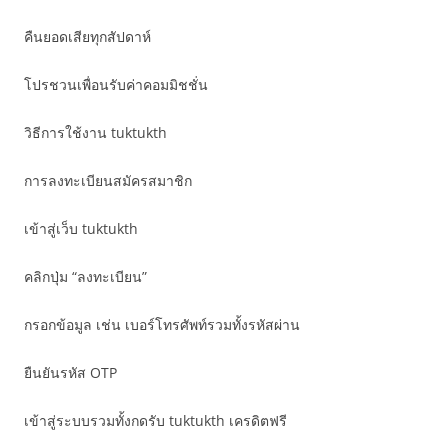
คืนยอดเสียทุกสัปดาห์
โปรชวนเพื่อนรับค่าคอมมิชชั่น
วิธีการใช้งาน tuktukth
การลงทะเบียนสมัครสมาชิก
เข้าสู่เว็บ tuktukth
คลิกปุ่ม “ลงทะเบียน”
กรอกข้อมูล เช่น เบอร์โทรศัพท์รวมทั้งรหัสผ่าน
ยืนยันรหัส OTP
เข้าสู่ระบบรวมทั้งกดรับ tuktukth เครดิตฟรี