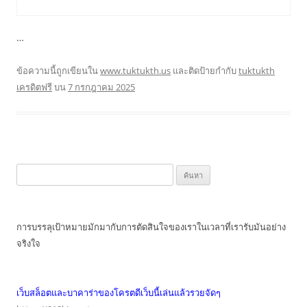
…
ข้อความนี้ถูกเขียนใน
www.tuktukth.us
และติดป้ายกำกับ
tuktukth
เครดิตฟรี
บน
7 กรกฎาคม 2025
ค้นหา
สำหรับ:
การบรรลุเป้าหมายมักมากับการตัดสินใจของเราในเวลาที่เรารับมันอย่าง
จริงใจ
เว็บสล็อตและบาคาร่าของโครตดีเว็บนี้เล่นแล้วรวยจัดๆ