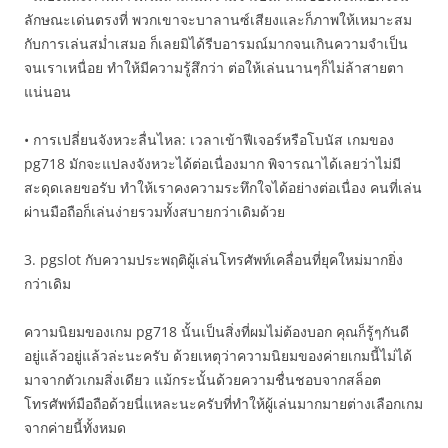
ลักษณะเด่นตรงที่ พวกเขาจะบาลานซ์เสียงและก็ภาพให้เหมาะสม
กับการเล่นสม่ำเสมอ ก็เลยมิได้รีบอารมณ์มากจนเกินความจำเป็น
จนเราเหนื่อย ทำให้มีความรู้สึกว่า ต่อให้เล่นนานๆก็ไม่ล้าสายตา
แน่นอน
• การเปลี่ยนจังหวะลื่นไหล: เวลาเข้าฟีเจอร์หรือโบนัส เกมของ
pg718 มักจะแปลงจังหวะได้ต่อเนื่องมาก พิจารณาได้เลยว่าไม่มี
สะดุดเลยขอรับ ทำให้เราคงความระทึกใจได้อย่างต่อเนื่อง คนที่เล่น
ผ่านมือถือก็เล่นง่ายรวมทั้งสบายกว่าเดิมด้วย
3. pgslot กับความประพฤติผู้เล่นโทรศัพท์เคลื่อนที่ยุคใหม่มากยิ่ง
กว่าเดิม
ความนิยมของเกม pg718 นั้นเป็นสิ่งที่ผมไม่ต้องบอก คุณก็รู้ๆกันดี
อยู่แล้วอยู่แล้วล่ะนะครับ ด้วยเหตุว่าความนิยมของค่ายเกมนี้ไม่ได้
มาจากตัวเกมสิ่งเดียว แม้กระนั้นด้วยความชื่นชอบจากสล็อต
โทรศัพท์มือถือด้วยนี่แหละนะครับที่ทำให้ผู้เล่นมากมายต่างเลือกเกม
จากค่ายนี้ทั้งหมด