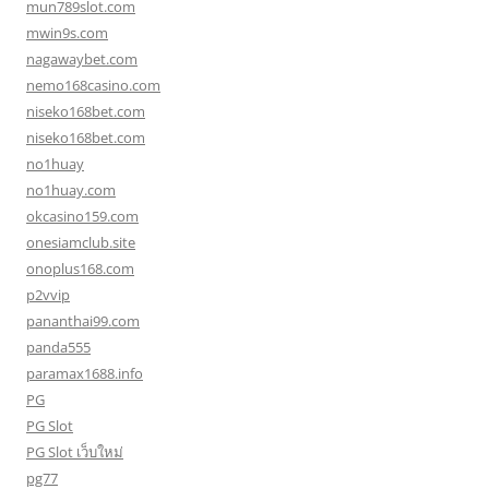
mun789slot.com
mwin9s.com
nagawaybet.com
nemo168casino.com
niseko168bet.com
niseko168bet.com
no1huay
no1huay.com
okcasino159.com
onesiamclub.site
onoplus168.com
p2vvip
pananthai99.com
panda555
paramax1688.info
PG
PG Slot
PG Slot เว็บใหม่
pg77