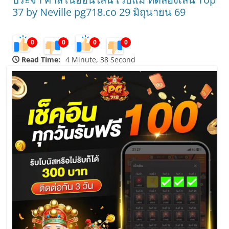
37 by Neville pg718.co 29 มิถุนายน 69
0
0
0
0
Read Time:
4 Minute, 38 Second