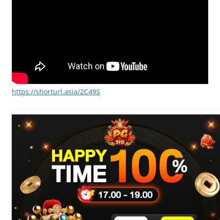
https://shorturl.asia/2C49S