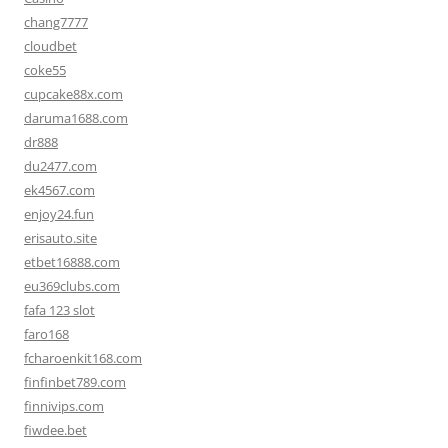
chang7777
cloudbet
coke55
cupcake88x.com
daruma1688.com
dr888
du2477.com
ek4567.com
enjoy24.fun
erisauto.site
etbet16888.com
eu369clubs.com
fafa 123 slot
faro168
fcharoenkit168.com
finfinbet789.com
finnivips.com
fiwdee.bet