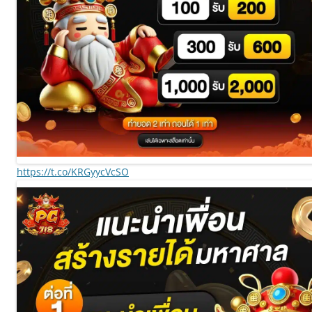
https://t.co/KRGyycVcSO