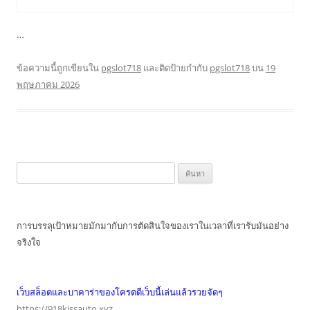
…
ข้อความนี้ถูกเขียนใน
pgslot718
และติดป้ายกำกับ
pgslot718
บน
19
พฤษภาคม 2026
ค้นหา
สำหรับ:
การบรรลุเป้าหมายมักมากับการตัดสินใจของเราในเวลาที่เรารับมันอย่าง
จริงใจ
เว็บสล็อตและบาคาร่าของโครตดีเว็บนี้เล่นแล้วรวยจัดๆ
https://918kissauto.xyz