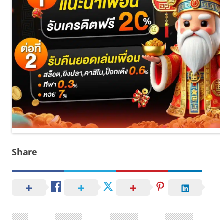
Share