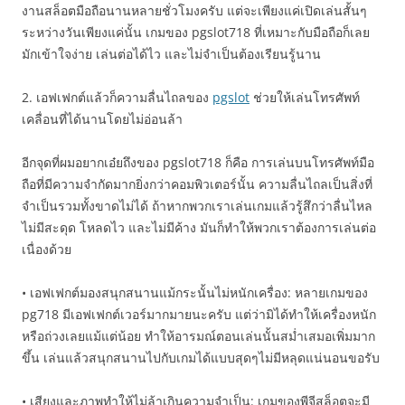
งานสล็อตมือถือนานหลายชั่วโมงครับ แต่จะเพียงแค่เปิดเล่นสั้นๆ
ระหว่างวันเพียงแค่นั้น เกมของ pgslot718 ที่เหมาะกับมือถือก็เลย
มักเข้าใจง่าย เล่นต่อได้ไว และไม่จำเป็นต้องเรียนรู้นาน
2. เอฟเฟกต์แล้วก็ความลื่นไถลของ
pgslot
ช่วยให้เล่นโทรศัพท์
เคลื่อนที่ได้นานโดยไม่อ่อนล้า
อีกจุดที่ผมอยากเอ๋ยถึงของ pgslot718 ก็คือ การเล่นบนโทรศัพท์มือ
ถือที่มีความจำกัดมากยิ่งกว่าคอมพิวเตอร์นั้น ความลื่นไถลเป็นสิ่งที่
จำเป็นรวมทั้งขาดไม่ได้ ถ้าหากพวกเราเล่นเกมแล้วรู้สึกว่าลื่นไหล
ไม่มีสะดุด โหลดไว และไม่มีค้าง มันก็ทำให้พวกเราต้องการเล่นต่อ
เนื่องด้วย
• เอฟเฟกต์มองสนุกสนานแม้กระนั้นไม่หนักเครื่อง: หลายเกมของ
pg718 มีเอฟเฟกต์เวอร์มากมายนะครับ แต่ว่ามิได้ทำให้เครื่องหนัก
หรือถ่วงเลยแม้แต่น้อย ทำให้อารมณ์ตอนเล่นนั้นสม่ำเสมอเพิ่มมาก
ขึ้น เล่นแล้วสนุกสนานไปกับเกมได้แบบสุดๆไม่มีหลุดแน่นอนขอรับ
• เสียงและภาพทำให้ไม่ล้าเกินความจำเป็น: เกมของพีจีสล็อตจะมี