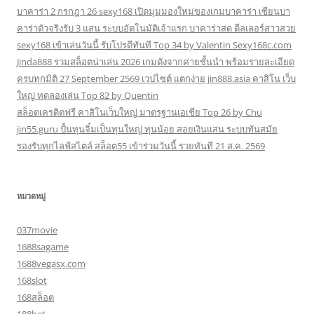
บาคาร่า 2 กรกฎา 26 sexy168 เปิดมุมมองใหม่ของเกมบาคาร่า เซียนบา
คาร่าตัวจริงรับ 3 แสน ระบบอัตโนมัติเจ้าแรก บาคาร่าสด ดีลเลอร์สาวสวย
sexy168 เข้าเล่นวันนี้ รับโปรดีทันที Top 34 by Valentin Sexy168c.com
Jinda888 รวมสล็อตน่าเล่น 2026 เกมดังจากค่ายชั้นนำ พร้อมรายละเอียด
ครบทุกมิติ 27 September 2569 เวปไซต์ แตกง่าย jin888.asia คาสิโน เว็บ
ใหญ่ ทดลองเล่น Top 82 by Quentin
สล็อตเครดิตฟรี คาสิโนเว็บใหญ่ มาตรฐานเอเชีย Top 26 by Chu
jin55.guru ปั้นทุนจิ๋มเป็นทุนใหญ่ ทุนน้อย สอยเงินแสน ระบบทันสมัย
รองรับทุกไลฟ์สไตล์ สล็อต55 เข้าร่วมวันนี้ รวยทันที 21 ส.ค. 2569
หมวดหมู่
037movie
1688sagame
1688vegasx.com
168slot
168สล็อต