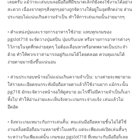
เลยครับ แม้ว่าจะเล่นบนจอมือถือที่มีขนาดเล็กก็ยังคงใช้งานได้อย่าง
สะดวก เนื่องจากทุกๆสิ่งทุกๆอย่างถูกจัดวางให้อยู่ในจุดที่กดง่าย ส่วน
ประกอบไม่แน่นเกินความจำเป็น ทำให้การเล่นเกมนั้นง่ายมากๆ
• ตำแหน่งปุ่มและรายการอาหารใช้ง่าย: แทบทุกเกมของ
pgslot718 จะจัดวางปุ่มสปิน ปุ่มปรับเบท หรือรายการอาหารต่างๆ
ไว้ภายในจุดที่กดง่ายสุดๆ ไม่ต้องเลื่อนหาหรือกดพลาดเป็นประจำ
ด้วย ทำให้พวกเราสามารถอยู่กับเกมได้โดยตลอด ควบคุมเกมได้
ง่ายดายมากยิ่งขึ้นแน่นอน
• ส่วนประกอบหน้าจอไม่แน่นเกินความจำเป็น: บางค่ายจะพยายาม
ใส่รายละเอียดจนกระทั่งมือถือลายตาแล้วก็ใช้งานยาก แม้กระนั้น
pg718 มักจะจัดวางหน้าจอให้ดูสบาย อะไรที่ไม่มีความจำเป็นก็เอา
ทิ้งไป ทำให้อ่านง่ายและเห็นจังหวะเกมกระจ่างแจ้ง เล่นแล้วไม่
อึดอัด
• จังหวะเกมเหมาะกับการเล่นสั้น: คนเล่นมือถือหลายชิ้นไม่ได้ใช้
งานสล็อตมือถือนานหลายชั่วโมงครับ แต่จะเพียงแค่เปิดเล่นสั้นๆ
ระหว่างวันเพียงแค่นั้น เกมของ pgslot718 ที่เหมาะกับมือถือก็เลย