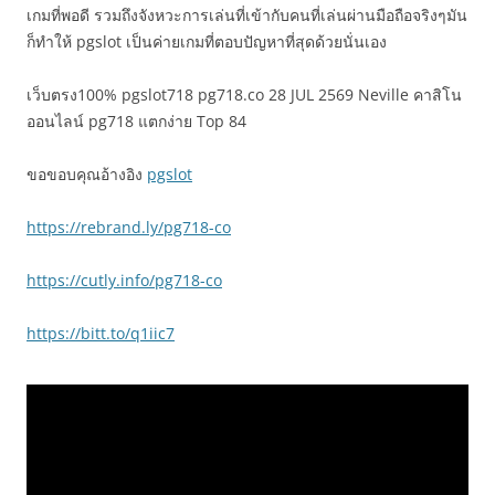
เกมที่พอดี รวมถึงจังหวะการเล่นที่เข้ากับคนที่เล่นผ่านมือถือจริงๆมัน
ก็ทำให้ pgslot เป็นค่ายเกมที่ตอบปัญหาที่สุดด้วยนั่นเอง
เว็บตรง100% pgslot718 pg718.co 28 JUL 2569 Neville คาสิโน
ออนไลน์ pg718 แตกง่าย Top 84
ขอขอบคุณอ้างอิง
pgslot
https://rebrand.ly/pg718-co
https://cutly.info/pg718-co
https://bitt.to/q1iic7