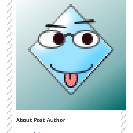
About Post Author