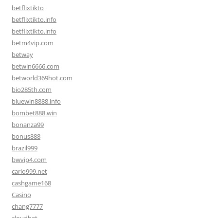
betflixtikto
betflixtikto.info
betflixtikto.info
betm4vip.com
betway
betwin6666.com
betworld369hot.com
bio285th.com
bluewin8888.info
bombet888.win
bonanza99
bonus888
brazil999
bwvip4.com
carlo999.net
cashgame168
Casino
chang7777