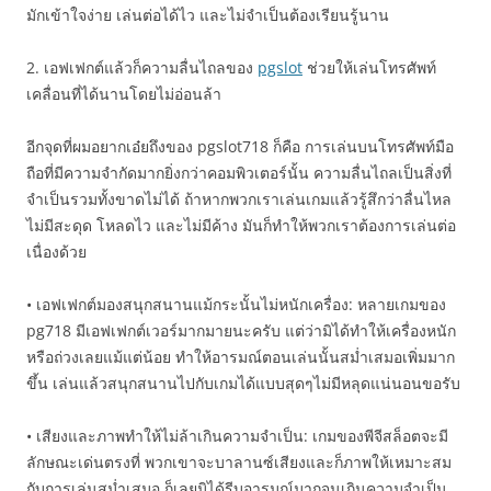
มักเข้าใจง่าย เล่นต่อได้ไว และไม่จำเป็นต้องเรียนรู้นาน
2. เอฟเฟกต์แล้วก็ความลื่นไถลของ
pgslot
ช่วยให้เล่นโทรศัพท์
เคลื่อนที่ได้นานโดยไม่อ่อนล้า
อีกจุดที่ผมอยากเอ๋ยถึงของ pgslot718 ก็คือ การเล่นบนโทรศัพท์มือ
ถือที่มีความจำกัดมากยิ่งกว่าคอมพิวเตอร์นั้น ความลื่นไถลเป็นสิ่งที่
จำเป็นรวมทั้งขาดไม่ได้ ถ้าหากพวกเราเล่นเกมแล้วรู้สึกว่าลื่นไหล
ไม่มีสะดุด โหลดไว และไม่มีค้าง มันก็ทำให้พวกเราต้องการเล่นต่อ
เนื่องด้วย
• เอฟเฟกต์มองสนุกสนานแม้กระนั้นไม่หนักเครื่อง: หลายเกมของ
pg718 มีเอฟเฟกต์เวอร์มากมายนะครับ แต่ว่ามิได้ทำให้เครื่องหนัก
หรือถ่วงเลยแม้แต่น้อย ทำให้อารมณ์ตอนเล่นนั้นสม่ำเสมอเพิ่มมาก
ขึ้น เล่นแล้วสนุกสนานไปกับเกมได้แบบสุดๆไม่มีหลุดแน่นอนขอรับ
• เสียงและภาพทำให้ไม่ล้าเกินความจำเป็น: เกมของพีจีสล็อตจะมี
ลักษณะเด่นตรงที่ พวกเขาจะบาลานซ์เสียงและก็ภาพให้เหมาะสม
กับการเล่นสม่ำเสมอ ก็เลยมิได้รีบอารมณ์มากจนเกินความจำเป็น