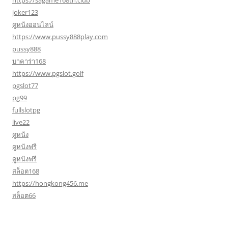
https://sagame168th.club
joker123
ดูหนังออนไลน์
https://www.pussy888play.com
pussy888
บาคาร่า168
https://www.pgslot.golf
pgslot77
pg99
fullslotpg
live22
ดูหนัง
ดูหนังฟรี
ดูหนังฟรี
สล็อต168
https://hongkong456.me
สล็อต66