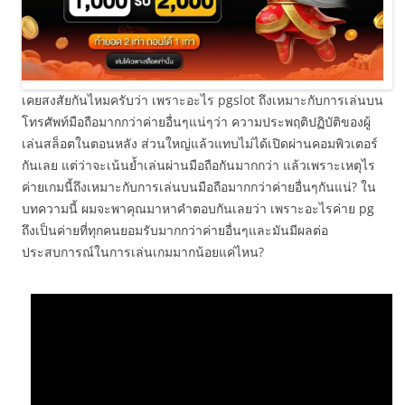
เคยสงสัยกันไหมครับว่า เพราะอะไร pgslot ถึงเหมาะกับการเล่นบน
โทรศัพท์มือถือมากกว่าค่ายอื่นๆแน่ๆว่า ความประพฤติปฏิบัติของผู้
เล่นสล็อตในตอนหลัง ส่วนใหญ่แล้วแทบไม่ได้เปิดผ่านคอมพิวเตอร์
กันเลย แต่ว่าจะเน้นย้ำเล่นผ่านมือถือกันมากกว่า แล้วเพราะเหตุไร
ค่ายเกมนี้ถึงเหมาะกับการเล่นบนมือถือมากกว่าค่ายอื่นๆกันแน่? ใน
บทความนี้ ผมจะพาคุณมาหาคำตอบกันเลยว่า เพราะอะไรค่าย pg
ถึงเป็นค่ายที่ทุกคนยอมรับมากกว่าค่ายอื่นๆและมันมีผลต่อ
ประสบการณ์ในการเล่นเกมมากน้อยแค่ไหน?