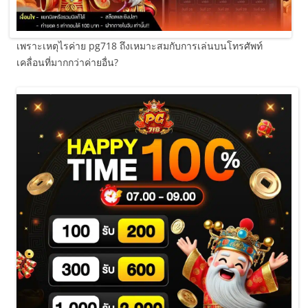
เพราะเหตุไรค่าย pg718 ถึงเหมาะสมกับการเล่นบนโทรศัพท์
เคลื่อนที่มากกว่าค่ายอื่น?