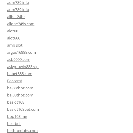
adm789.info
adm789.info
allbet24hr
allone745s.com
alot66
alot666
amb slot
argus16888.com
asb9999.com
askyouwin888 vip
babet555.com
Baccarat
baj88thbz.com
baj88thbz.com
baslot168
baslot168bet.com
bbp168.me
bestbet
betboxclubs.com