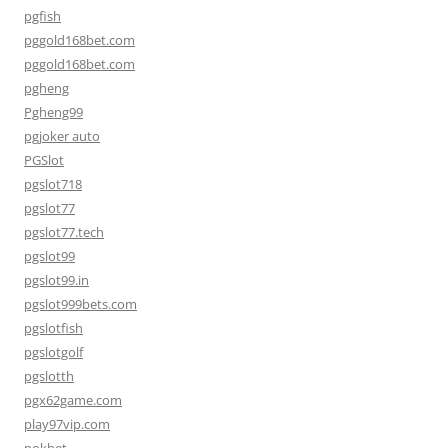
pgfish
pggold168bet.com
pggold168bet.com
pgheng
Pgheng99
pgjoker auto
PGSlot
pgslot718
pgslot77
pgslot77.tech
pgslot99
pgslot99.in
pgslot999bets.com
pgslotfish
pgslotgolf
pgslotth
pgx62game.com
play97vip.com