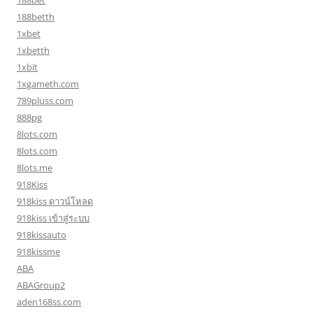
188bet
188betth
1xbet
1xbetth
1xbit
1xgameth.com
789pluss.com
888pg
8lots.com
8lots.com
8lots.me
918Kiss
918kiss ดาวน์โหลด
918kiss เข้าสู่ระบบ
918kissauto
918kissme
ABA
ABAGroup2
aden168ss.com