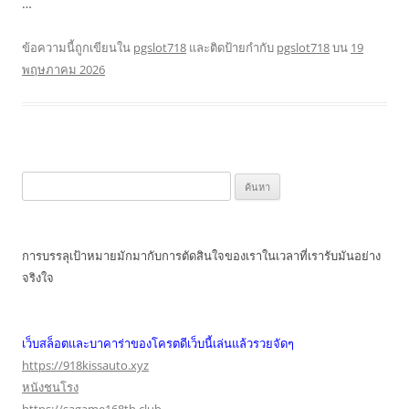
…
ข้อความนี้ถูกเขียนใน
pgslot718
และติดป้ายกำกับ
pgslot718
บน
19
พฤษภาคม 2026
ค้นหา
สำหรับ:
การบรรลุเป้าหมายมักมากับการตัดสินใจของเราในเวลาที่เรารับมันอย่าง
จริงใจ
เว็บสล็อตและบาคาร่าของโครตดีเว็บนี้เล่นแล้วรวยจัดๆ
https://918kissauto.xyz
หนังชนโรง