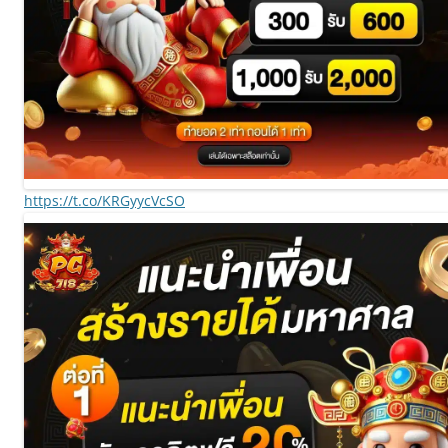
https://t.co/KRGyycVcSO