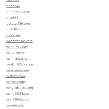
live22slot
london45
london6789.com
lotto888
luckycat789.com
luis16888.com
lux555.net
m4newonline.com
macau69 สมัคร
macau888.win
marinapluss.com
meekin365day.com
mexicanoo.com
mia88th.com
mib555s.com
mmgoldsbets.com
mono16888.com
mun789slot.com
mwin9s.com