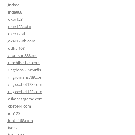
Jinda55
jinda888
Joker123
joker123auto
joker123th
Joker123th.com
Judhai168
khumsup888.me
kimchibetbet.com
kingdom66 ทางเข้า
kingromans789.com
kingxxxbet123.com
kingxxxbet123.com
lalikabetsgame.com
lcbet444.com
lion123
lionth168.com
live22