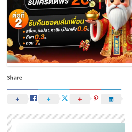
Share