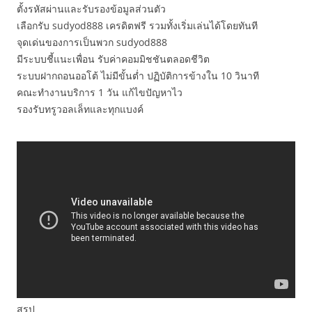
ตั้งรหัสผ่านและรับรองข้อมูลส่วนตัว
เลือกรับ sudyod888 เครดิตฟรี รวมทั้งเริ่มเล่นได้โดยทันที
จุดเด่นของการเป็นพวก sudyod888
มีระบบชี้แนะเพื่อน รับค่าคอมมิชชันตลอดชีวิต
ระบบฝากถอนออโต้ ไม่มีขั้นต่ำ ปฏิบัติการข้างใน 10 วินาที
คณะทำงานบริการ 1 วัน แก้ไขปัญหาไว
รองรับทรูวอลเล็ทและทุกแบงค์
สรุป