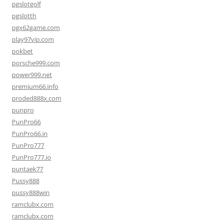
pgslotgolf
pgslotth
pgx62game.com
play97vip.com
pokbet
porsche999.com
power999.net
premium66.info
proded888x.com
punpro
PunPro66
PunPro66.in
PunPro777
PunPro777.io
puntaek77
Pussy888
pussy888win
ramclubx.com
ramclubx.com