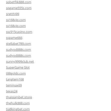
spbetflik888.com
sqgame555s.com
sretthi99
ss168vip.com
ss168vip.com
ssc915casino.com
ssgame666
stellabet789.com
sudyod888s.com
sudyod888s.com
sunny9999club.net
SuperGame Slot
t88golds.com
tangtem168
temmax69
texas24
thaisiambet.store
thehulk888.com
tia8kingbet.com