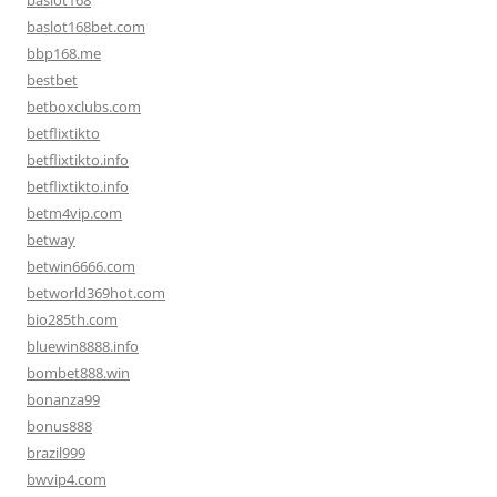
baslot168
baslot168bet.com
bbp168.me
bestbet
betboxclubs.com
betflixtikto
betflixtikto.info
betflixtikto.info
betm4vip.com
betway
betwin6666.com
betworld369hot.com
bio285th.com
bluewin8888.info
bombet888.win
bonanza99
bonus888
brazil999
bwvip4.com