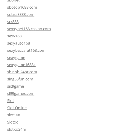
sbobet
sbotop1688.com
sclass8888.com
scr888
sexxybet168-casino.com
sexy168
sexyauto168
sexybaccarat168.com
sexygame
sexygame1688k
shinobi24hr.com
sing55fun.com
six9game
sl99games.com
Slot
Slot Online
slot168
Slotxo
slotxo24hr