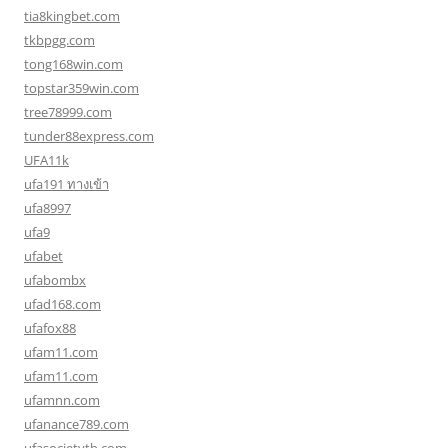
tia8kingbet.com
tkbpgg.com
tong168win.com
topstar359win.com
tree78999.com
tunder88express.com
UFA11k
ufa191 ทางเข้า
ufa8997
ufa9
ufabet
ufabombx
ufad168.com
ufafox88
ufam11.com
ufam11.com
ufamnn.com
ufanance789.com