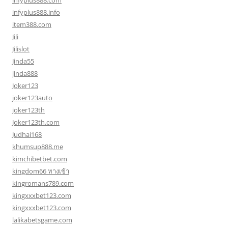
infyplus888.com
infyplus888.info
item388.com
Jili
Jilislot
Jinda55
jinda888
Joker123
joker123auto
joker123th
Joker123th.com
Judhai168
khumsup888.me
kimchibetbet.com
kingdom66 ทางเข้า
kingromans789.com
kingxxxbet123.com
kingxxxbet123.com
lalikabetsgame.com