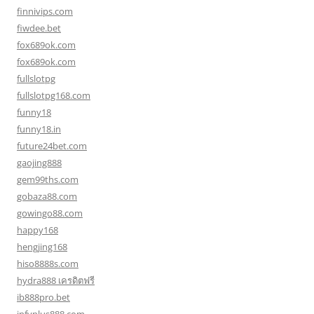
finnivips.com
fiwdee.bet
fox689ok.com
fox689ok.com
fullslotpg
fullslotpg168.com
funny18
funny18.in
future24bet.com
gaojing888
gem99ths.com
gobaza88.com
gowingo88.com
happy168
hengjing168
hiso8888s.com
hydra888 เครดิตฟรี
ib888pro.bet