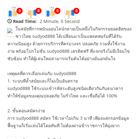
0
0
0
0
Read Time:
2 Minute, 0 Second
ในสมัยที่การพนันออนไลน์กลายเป็นหนึ่งในกิจกรรมยอดฮิตของ
ชาวไทย sudyod888 ได้เปลี่ยนมาเป็นแพลตฟอร์มที่ได้รับ
ความนิยมสูง ด้วยการบริการที่ครบวงจร ปลอดภัย รวมทั้งใช้งาน
ง่าย พร้อมโปรโมชั่น sudyod888 เครดิตฟรี ที่แจกจริงไม่มีเงื่อนไข
ซับซ้อน ทำให้ผู้เล่นใหม่สามารถเริ่มต้นได้อย่างมั่นอกมั่นใจ
เหตุผลที่ควรเลือกเล่นกับ sudyod888
1. ระบบที่ล้ำสมัยและก็ไม่เป็นอันตราย
sudyod888 ใช้ระบบเข้ารหัสระดับสูงชนิดเดียวกันกับธนาคาร
ทำให้ข้อมูลของคุณปลอดภัย ไม่รั่วไหล และเชื่อถือได้ 100%
2. ขั้นตอนสมัครง่าย
การ sudyod888 สมัคร ใช้เวลาไม่เกิน 3 นาที เพียงแค่กรอกข้อมูล
พื้นฐานก็เริ่มเล่นได้โดยทันที ไม่ต้องผ่านข้าราชการให้ยุ่งยาก