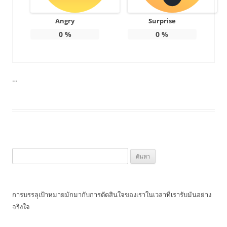
Angry
Surprise
0
%
0
%
…
ค้นหา
สำหรับ:
การบรรลุเป้าหมายมักมากับการตัดสินใจของเราในเวลาที่เรารับมันอย่าง
จริงใจ