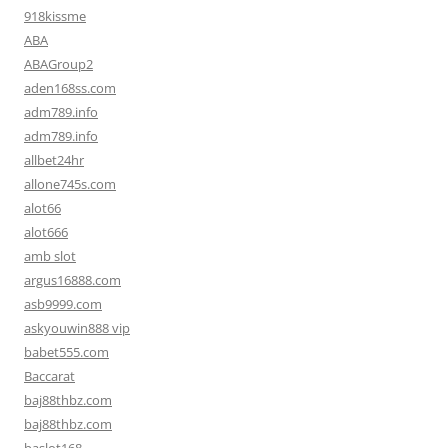
918kissme
ABA
ABAGroup2
aden168ss.com
adm789.info
adm789.info
allbet24hr
allone745s.com
alot66
alot666
amb slot
argus16888.com
asb9999.com
askyouwin888 vip
babet555.com
Baccarat
baj88thbz.com
baj88thbz.com