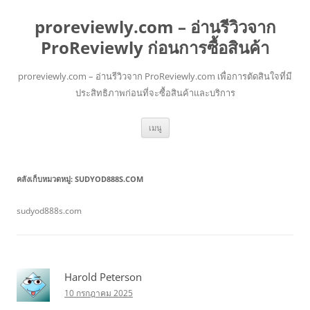
proreviewly.com – อ่านรีวิวจาก
ProReviewly ก่อนการซื้อสินค้า
proreviewly.com – อ่านรีวิวจาก ProReviewly.com เพื่อการตัดสินใจที่มี
ประสิทธิภาพก่อนที่จะซื้อสินค้าและบริการ
ข้าม
เมนู
ไป
ยัง
เนื้อหา
คลังเก็บหมวดหมู่:
SUDYOD888S.COM
sudyod888s.com
Harold Peterson
10 กรกฎาคม 2025