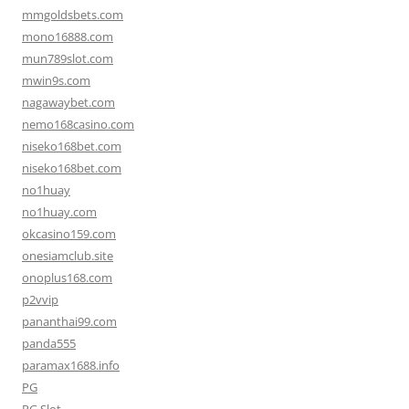
mmgoldsbets.com
mono16888.com
mun789slot.com
mwin9s.com
nagawaybet.com
nemo168casino.com
niseko168bet.com
niseko168bet.com
no1huay
no1huay.com
okcasino159.com
onesiamclub.site
onoplus168.com
p2vvip
pananthai99.com
panda555
paramax1688.info
PG