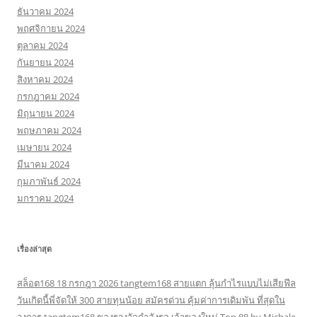
ธันวาคม 2024
พฤศจิกายน 2024
ตุลาคม 2024
กันยายน 2024
สิงหาคม 2024
กรกฎาคม 2024
มิถุนายน 2024
พฤษภาคม 2024
เมษายน 2024
มีนาคม 2024
กุมภาพันธ์ 2024
มกราคม 2024
เรื่องล่าสุด
สล็อต168 18 กรกฎา 2026 tangtem168 สายแตก ลุ้นกำไรแบบไม่เสียฟีล
วันเกิดนี้พี่จัดให้ 300 สายทุนน้อย สมัครด่วน คุ้มค่าการเดิมพัน ที่สุดใน