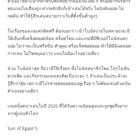
ตัวเอง เหมาะมากสำหรับคนที่อยากลองเกมใหม่ ๆ หรืออยากบริหาร
ทุนแบบไม่เสี่ยงสูง ฝากหลักสิบก็เข้าเล่นได้จริง ไม่บังคับยอด ไม่
กดดัน ทำให้รู้สึกเล่นสบายกว่าเว็บที่ตั้งขั้นต่ำสูงๆ
ในเรื่องของเกมเครดิตฟรี ต้องบอกว่า เข้าโบนัสง่ายในหลายเกม มี
ให้เลือกทั้งสล็อตยอดนิยม สล็อตใหม่ และเกมที่มีฟีเจอร์โบนัสแตก
บ่อย ไม่ว่าจะเป็นฟรีสปิน ตัวคูณ หรือแจ็คพอตย่อย ทำให้มีลุ้นตลอด
การเล่น ไม่ใช่หมุนยาวๆ แบบไม่มีอะไรอย่างเดียว
ส่วน โบนัสล่าสุด ถือว่ามีให้เรื่อยๆ ทั้งโบนัสสมาชิกใหม่ โปรโมชั่น
ฝากเพิ่ม และกิจกรรมแจกเครดิตเป็นระยะ ๆ ถ้าเล่นเป็นประจำจะ
รู้สึกว่าคุ้ม เพราะมีโปรช่วยต่อยอดทุนอยู่เรื่อย ๆ ไม่ต้องเล่นด้วยเงิน
ตัวเองอย่างเดียว
เกมสล็อตน่าเล่นในปี 2026 ที่ได้รับความนิยมสูงและถูกพูดถึงมาก
จากผู้เล่นทั่วโลก
Sun of Egypt 5