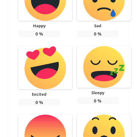
Happy
Sad
0
%
0
%
Sleepy
Excited
0
%
0
%