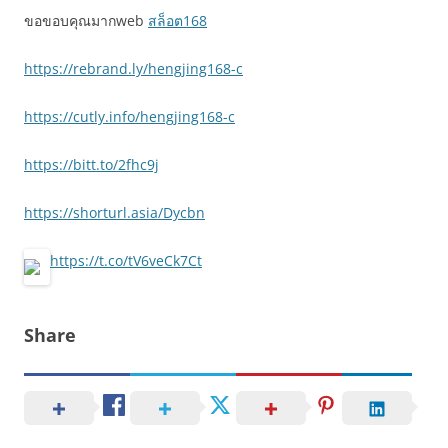
ขอขอบคุณมากweb
สล็อต168
https://rebrand.ly/hengjing168-c
https://cutly.info/hengjing168-c
https://bitt.to/2fhc9j
https://shorturl.asia/Dycbn
https://t.co/tV6veCk7Ct
Share