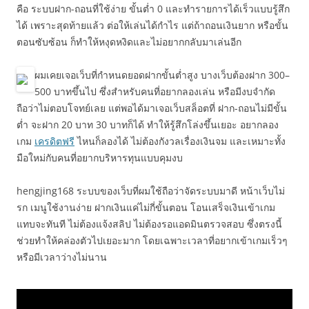
คือ ระบบฝาก-ถอนที่ใช้ง่าย ขั้นต่ำ 0 และทำรายการได้เร็วแบบรู้สึก
ได้ เพราะสุดท้ายแล้ว ต่อให้เล่นได้กำไร แต่ถ้าถอนเงินยาก หรือขั้น
ตอนซับซ้อน ก็ทำให้หงุดหงิดและไม่อยากกลับมาเล่นอีก
ผมเคยเจอเว็บที่กำหนดยอดฝากขั้นต่ำสูง บางเว็บต้องฝาก 300–
500 บาทขึ้นไป ซึ่งสำหรับคนที่อยากลองเล่น หรือมีงบจำกัด
ถือว่าไม่ตอบโจทย์เลย แต่พอได้มาเจอเว็บสล็อตที่ ฝาก-ถอนไม่มีขั้น
ต่ำ จะฝาก 20 บาท 30 บาทก็ได้ ทำให้รู้สึกโล่งขึ้นเยอะ อยากลอง
เกม
เครดิตฟรี
ไหนก็ลองได้ ไม่ต้องกังวลเรื่องเงินจม และเหมาะทั้ง
มือใหม่กับคนที่อยากบริหารทุนแบบคุมงบ
hengjing168 ระบบของเว็บที่ผมใช้ถือว่าจัดระบบมาดี หน้าเว็บไม่
รก เมนูใช้งานง่าย ฝากเงินแค่ไม่กี่ขั้นตอน โอนเสร็จเงินเข้าเกม
แทบจะทันที ไม่ต้องแจ้งสลิป ไม่ต้องรอแอดมินตรวจสอบ ซึ่งตรงนี้
ช่วยทำให้คล่องตัวไปเยอะมาก โดยเฉพาะเวลาที่อยากเข้าเกมเร็วๆ
หรือมีเวลาว่างไม่นาน