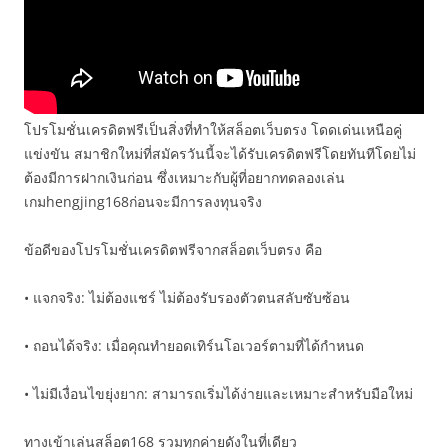
โปรโมชั่นเครดิตฟรีเป็นสิ่งที่ทำให้สล็อตเว็บตรง โดดเด่นเหนือคู่
แข่งขัน สมาชิกใหม่ที่สมัครวันนี้จะได้รับเครดิตฟรีโดยทันทีโดยไม่
ต้องมีการฝากเงินก่อน ซึ่งเหมาะกับผู้ที่อยากทดลองเล่น
เกมhengjing168ก่อนจะมีการลงทุนจริง
ข้อดีของโปรโมชั่นเครดิตฟรีจากสล็อตเว็บตรง คือ
• แจกจริง: ไม่ต้องแชร์ ไม่ต้องรับรองตัวตนสลับซับซ้อน
• ถอนได้จริง: เมื่อคุณทำยอดเทิร์นโอเวอร์ตามที่ได้กำหนด
• ไม่มีเงื่อนไขยุ่งยาก: สามารถเริ่มได้ง่ายและเหมาะสำหรับมือใหม่
ทางเข้าเล่นสล็อต168 รวมทุกค่ายดังในที่เดียว