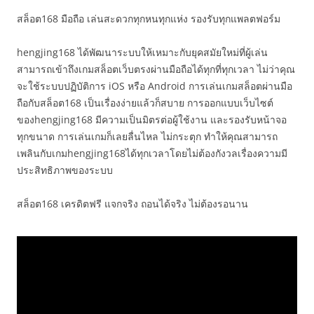
สล็อต168 มือถือ เล่นสะดวกทุกหนทุกแห่ง รองรับทุกแพลตฟอร์ม
hengjing168 ได้พัฒนาระบบให้เหมาะกับยุคสมัยใหม่ที่ผู้เล่น
สามารถเข้าถึงเกมสล็อตเว็บตรงผ่านมือถือได้ทุกที่ทุกเวลา ไม่ว่าคุณ
จะใช้ระบบปฏิบัติการ iOS หรือ Android การเล่นเกมสล็อตผ่านมือ
ถือกับสล็อต168 เป็นเรื่องง่ายแล้วก็สบาย การออกแบบเว็บไซต์
ของhengjing168 มีความเป็นมิตรต่อผู้ใช้งาน และรองรับหน้าจอ
ทุกขนาด การเล่นเกมก็เลยลื่นไหล ไม่กระตุก ทำให้คุณสามารถ
เพลินกับเกมhengjing168ได้ทุกเวลาโดยไม่ต้องกังวลเรื่องความมี
ประสิทธิภาพของระบบ
สล็อต168 เครดิตฟรี แจกจริง ถอนได้จริง ไม่ต้องรอนาน