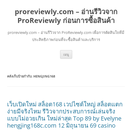
proreviewly.com – อ่านรีวิวจาก
ProReviewly ก่อนการซื้อสินค้า
proreviewly.com – อ่านรีวิวจาก ProReviewly.com เพื่อการตัดสินใจที่มี
ประสิทธิภาพก่อนที่จะซื้อสินค้าและบริการ
ข้าม
เมนู
ไป
ยัง
เนื้อหา
คลังเก็บป้ายกำกับ:
HENGJING168
เว็บเปิดใหม่ สล็อต168 เวปไซต์ใหญ่ สล็อตแตก
ง่ายมีจริงไหม รีวิวจากประสบการณ์เล่นจริง
แบบไม่อวยเกิน ใหม่ล่าสุด Top 89 by Evelyne
hengjing168c.com 12 มิถุนายน 69 casino