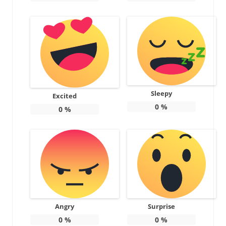
Sleepy
Excited
0
%
0
%
Angry
Surprise
0
%
0
%