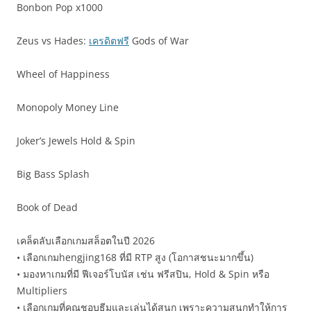
Bonbon Pop x1000
Zeus vs Hades:
เครดิตฟรี
Gods of War
Wheel of Happiness
Monopoly Money Line
Joker’s Jewels Hold & Spin
Big Bass Splash
Book of Dead
เคล็ดลับเลือกเกมสล็อตในปี 2026
• เลือกเกมhengjing168 ที่มี RTP สูง (โอกาสชนะมากขึ้น)
• มองหาเกมที่มี ฟีเจอร์โบนัส เช่น ฟรีสปิน, Hold & Spin หรือ
Multipliers
• เลือกเกมที่คุณชอบธีมและเล่นได้สนุก เพราะความสนุกทำให้การ