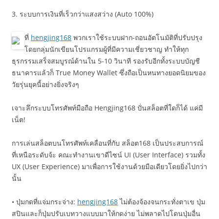
3. ระบบการเงินที่เร็วกว่าแสงสว่าง (Auto 100%)
ที่
hengjing168
พวกเราใช้ระบบฝาก-ถอนอัตโนมัติที่ปรับปรุง
โดยกลุ่มนักเขียนโปรแกรมผู้ที่มีความเชี่ยวชาญ ทำให้ทุก
ธุรกรรมเสร็จสมบูรณ์ด้านใน 5-10 วินาที รองรับอีกทั้งระบบบัญชี
ธนาคารแล้วก็ True Money Wallet ซึ่งถือเป็นหนทางยอดนิยมของ
วัยรุ่นยุคนี้อย่างยิ่งจริงๆ
เจาะลึกระบบโทรศัพท์มือถือ Hengjing168 ปั่นสล็อตที่ใดก็ได้ แค่มี
เน็ต!
การเล่นสล็อตบนโทรศัพท์เคลื่อนที่กับ สล็อต168 เป็นประสบการณ์
ที่เหนือระดับจ้ะ คณะทำงานเขาดีไซน์ UI (User Interface) รวมทั้ง
UX (User Experience) มาเพื่อการใช้งานด้วยมือเดียวโดยยิ่งไปกว่า
นั้น
• ปุ่มกดที่แจ่มกระจ่าง:
hengjing168
ไม่ต้องจ้องจนกระทั่งตาเข ปุ่ม
สปินและก็ปุ่มปรับเบทวางแบบมาให้กดง่าย ไม่พลาดไปโดนปุ่มอื่น