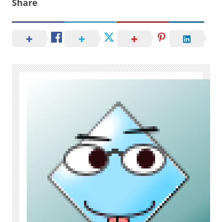
Share