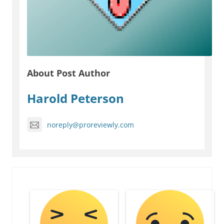
About Post Author
Harold Peterson
noreply@proreviewly.com