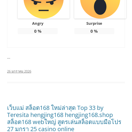
Angry
Surprise
0
%
0
%
…
26 มกราคม 2026
เว็บแม่ สล็อต168 ใหม่ล่าสุด Top 33 by
Teresita hengjing168 hengjing168.shop
สล็อต168 webใหญ่ สูตรเล่นสล็อตแบบมือโปร
27 มกรา 25 casino online