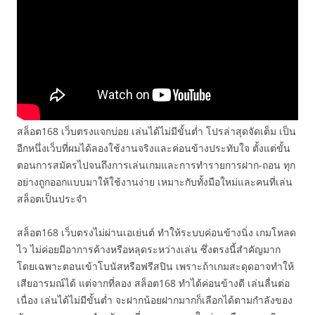
สล็อต168 เว็บตรงแจกบ่อย เล่นได้ไม่มีขั้นต่ำ โปรล่าสุดจัดเต็ม เป็น
อีกหนึ่งเว็บที่ผมได้ลองใช้งานจริงและค่อนข้างประทับใจ ตั้งแต่ขั้น
ตอนการสมัครไปจนถึงการเล่นเกมและการทำรายการฝาก-ถอน ทุก
อย่างถูกออกแบบมาให้ใช้งานง่าย เหมาะกับทั้งมือใหม่และคนที่เล่น
สล็อตเป็นประจำ
สล็อต168 เว็บตรงไม่ผ่านเอเย่นต์ ทำให้ระบบค่อนข้างนิ่ง เกมโหลด
ไว ไม่ค่อยมีอาการค้างหรือหลุดระหว่างเล่น ซึ่งตรงนี้สำคัญมาก
โดยเฉพาะตอนเข้าโบนัสหรือฟรีสปิน เพราะถ้าเกมสะดุดอาจทำให้
เสียอารมณ์ได้ แต่จากที่ลอง สล็อต168 ทำได้ค่อนข้างดี เล่นลื่นต่อ
เนื่อง เล่นได้ไม่มีขั้นต่ำ จะฝากน้อยฝากมากก็เลือกได้ตามกำลังของ