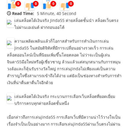
0
0
0
0
Read Time:
5 Minute, 40 Second
เล่นสล็อตได้เงินจริง Jinda55 ค่ายสล็อตชั้นนำ สล็อตเว็บตรง
ไม่ผ่านเอเย่นต์ ฝากถอนออโต้
ความเพลิดเพลินแล้วก็โอกาสสำหรับการทำเงินการเล่น
jinda55 ในสมัยดิจิทัลที่มีการเปลี่ยนอย่างรวดเร็ว การเล่น
สล็อตออนไลน์เป็นที่นิยมเพิ่มขึ้นโดยตลอด ไม่ว่าจะเป็นผู้เล่น
จินดา55มือใหม่หรือผู้เชี่ยวชาญ ล้วนแล้วแต่สนุกสนานกับการหมุน
วงล้อและก็ลุ้นรับรางวัลใหญ่ การเล่นjindaไม่เพียงแค่เป็นความ
สำราญใจซึ่งสามารถเข้าถึงได้ง่าย แต่ยังเป็นช่องทางสำหรับการทำ
เงินที่น่าตื่นตาตื่นใจอีกด้วย
เล่นสล็อตได้เงินจริง กระบวนการเลือกเว็บสล็อตที่ยอดเยี่ยม
บริการครบทุกค่ายสล็อตชั้นหนึ่ง
เมื่อกล่าวถึงการเล่นjinda55 การเลือกเว็บที่มีความน่าไว้วางใจเป็น
เรื่องจำเป็นเป็นอย่างมาก การเลือกเล่นjinda55ผ่านเว็บตรงไม่ผ่าน