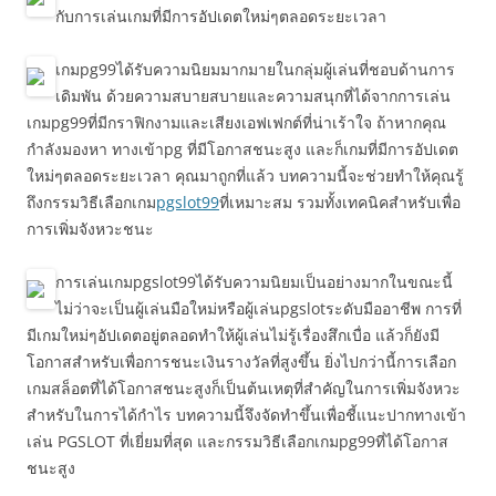
กับการเล่นเกมที่มีการอัปเดตใหม่ๆตลอดระยะเวลา
เกมpg99ได้รับความนิยมมากมายในกลุ่มผู้เล่นที่ชอบด้านการ
เดิมพัน ด้วยความสบายสบายและความสนุกที่ได้จากการเล่น
เกมpg99ที่มีกราฟิกงามและเสียงเอฟเฟกต์ที่น่าเร้าใจ ถ้าหากคุณ
กำลังมองหา ทางเข้าpg ที่มีโอกาสชนะสูง และก็เกมที่มีการอัปเดต
ใหม่ๆตลอดระยะเวลา คุณมาถูกที่แล้ว บทความนี้จะช่วยทำให้คุณรู้
ถึงกรรมวิธีเลือกเกม
pgslot99
ที่เหมาะสม รวมทั้งเทคนิคสำหรับเพื่อ
การเพิ่มจังหวะชนะ
การเล่นเกมpgslot99ได้รับความนิยมเป็นอย่างมากในขณะนี้
ไม่ว่าจะเป็นผู้เล่นมือใหม่หรือผู้เล่นpgslotระดับมืออาชีพ การที่
มีเกมใหม่ๆอัปเดตอยู่ตลอดทำให้ผู้เล่นไม่รู้เรื่องสึกเบื่อ แล้วก็ยังมี
โอกาสสำหรับเพื่อการชนะเงินรางวัลที่สูงขึ้น ยิ่งไปกว่านี้การเลือก
เกมสล็อตที่ได้โอกาสชนะสูงก็เป็นต้นเหตุที่สำคัญในการเพิ่มจังหวะ
สำหรับในการได้กำไร บทความนี้จึงจัดทำขึ้นเพื่อชี้แนะปากทางเข้า
เล่น PGSLOT ที่เยี่ยมที่สุด และกรรมวิธีเลือกเกมpg99ที่ได้โอกาส
ชนะสูง