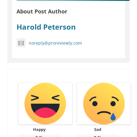
About Post Author
Harold Peterson
noreply@proreviewly.com
Happy
Sad