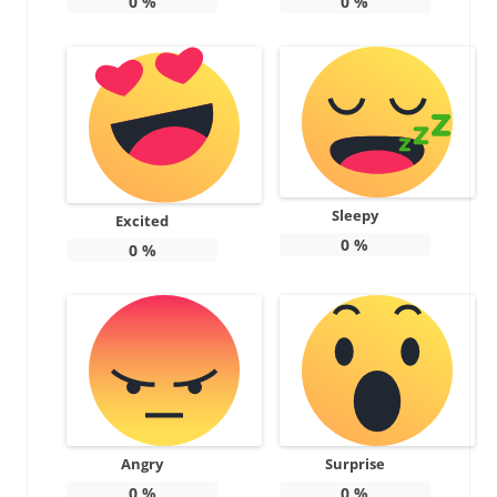
0
%
0
%
Sleepy
Excited
0
%
0
%
Angry
Surprise
0
%
0
%