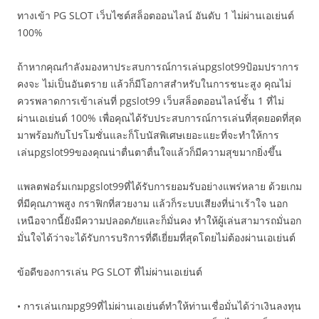
ทางเข้า PG SLOT เว็บไซต์สล็อตออนไลน์ อันดับ 1 ไม่ผ่านเอเย่นต์
100%
ถ้าหากคุณกำลังมองหาประสบการณ์การเล่นpgslot99ป้อมปราการ
คงจะ ไม่เป็นอันตราย แล้วก็มีโอกาสสำหรับในการชนะสูง คุณไม่
ควรพลาดการเข้าเล่นที่ pgslot99 เว็บสล็อตออนไลน์ชั้น 1 ที่ไม่
ผ่านเอเย่นต์ 100% เพื่อคุณได้รับประสบการณ์การเล่นที่สุดยอดที่สุด
มาพร้อมกับโปรโมชั่นและก็โบนัสพิเศษเยอะแยะที่จะทำให้การ
เล่นpgslot99ของคุณน่าตื่นตาตื่นใจแล้วก็มีความสุขมากยิ่งขึ้น
แพลตฟอร์มเกมpgslot99ที่ได้รับการยอมรับอย่างแพร่หลาย ด้วยเกม
ที่มีคุณภาพสูง กราฟิกที่สวยงาม แล้วก็ระบบเสียงที่น่าเร้าใจ นอก
เหนือจากนี้ยังมีความปลอดภัยและก็มั่นคง ทำให้ผู้เล่นสามารถมั่นอก
มั่นใจได้ว่าจะได้รับการบริการที่ดีเยี่ยมที่สุดโดยไม่ต้องผ่านเอเย่นต์
ข้อดีของการเล่น PG SLOT ที่ไม่ผ่านเอเย่นต์
• การเล่นเกมpg99ที่ไม่ผ่านเอเย่นต์ทำให้ท่านเชื่อมั่นได้ว่าเงินลงทุน