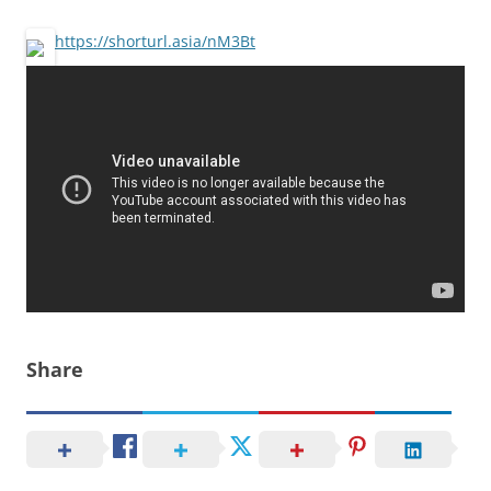
https://shorturl.asia/nM3Bt
Share