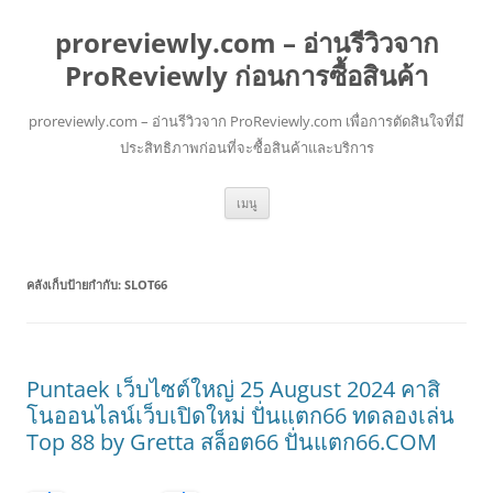
proreviewly.com – อ่านรีวิวจาก
ProReviewly ก่อนการซื้อสินค้า
proreviewly.com – อ่านรีวิวจาก ProReviewly.com เพื่อการตัดสินใจที่มี
ประสิทธิภาพก่อนที่จะซื้อสินค้าและบริการ
ข้าม
เมนู
ไป
ยัง
เนื้อหา
คลังเก็บป้ายกำกับ:
SLOT66
Puntaek เว็บไซต์ใหญ่ 25 August 2024 คาสิ
โนออนไลน์เว็บเปิดใหม่ ปั่นแตก66 ทดลองเล่น
Top 88 by Gretta สล็อต66 ปั่นแตก66.COM