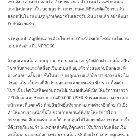
เท่า ถึงจะสามารถถอนได้ 2 เท่าของยอดฝาก เล่นได้เฉพาะสล็อต
และยิงปลาเท่านั้น บอกเลยว่า เหมาะกับคนที่ติดอกติดใจการเล่น
สล็อตปันโปรแบบสุดๆถ้าเกิดฝากใบเสร็จรับเงินแรกแล้ว อย่าลืมมา
รับกันด้วยครับ
5 เหตุผลสำคัญที่คุณควรที่จะใช้บริการกับสล็อตเว็บไซต์ตรงไม่ผ่าน
เอเย่นต์อย่าง PUNPRO66
ถ้าคุณเล่นสล็อต punproมานาน คุณคงจะรู้จักดีกับคำว่า สล็อตปัน
โปรเว็บตรงและก็สล็อตเว็บเอเย่นต์ อยู่แล้ว ทั้งสองเว็บมีลักษณะที่
ต่างกันอย่างสิ้นเชิง ซึ่งในทางของคุณภาพแล้วก็การบริการแล้ว ไม่
ว่าอย่างไร เว็บตรงก็ดีกว่าเยอะแยะเลยล่ะขอรับ ซึ่งเรา สล็อตปัน
โปร เป็นเลิศในสล็อตเว็บตรงไม่ผ่านเอเย่นต์ที่เปิดให้บริการมากว่า
2 ปี มียอดสมาชิกมากกว่า 400,000 USER รับรองเกมแตกง่าย แตก
หนัก และก็แตกจริง ด้วยลิขสิทธิ์แท้จากค่ายเกมต่างๆอีกด้วย นั่นยิ่ง
ทำให้พวกเราเหนือชั้นไปกว่าเว็บเอเย่นต์ที่เปิดให้บริการโดย
ธรรมดาซะอีกนะครับ และก็ถ้าหากคุณไม่ได้อยากต้องการพลาดเว็บ
ที่ดี มาดูกันเลยว่า 5 เหตุผลสำคัญที่คุณควรใช้บริการกับสล็อตเว็บ
ตรงไม่ผ่านเอเย่นต์อย่างพวกเรา สล็อต66 มีอะไรบ้าง หากคุณพร้อม