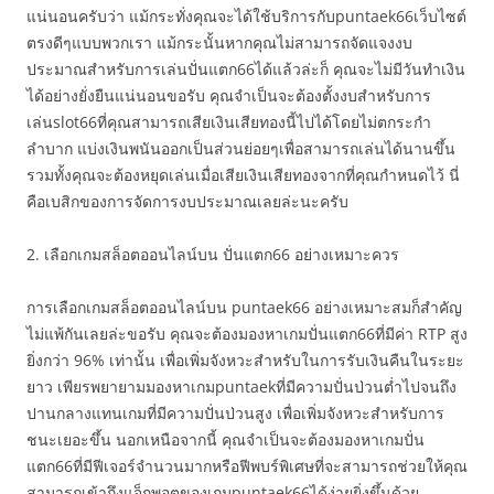
แน่นอนครับว่า แม้กระทั่งคุณจะได้ใช้บริการกับpuntaek66เว็บไซต์
ตรงดีๆแบบพวกเรา แม้กระนั้นหากคุณไม่สามารถจัดแจงงบ
ประมาณสำหรับการเล่นปั่นแตก66ได้แล้วล่ะก็ คุณจะไม่มีวันทำเงิน
ได้อย่างยั่งยืนแน่นอนขอรับ คุณจำเป็นจะต้องตั้งงบสำหรับการ
เล่นslot66ที่คุณสามารถเสียเงินเสียทองนี้ไปได้โดยไม่ตกระกำ
ลำบาก แบ่งเงินพนันออกเป็นส่วนย่อยๆเพื่อสามารถเล่นได้นานขึ้น
รวมทั้งคุณจะต้องหยุดเล่นเมื่อเสียเงินเสียทองจากที่คุณกำหนดไว้ นี่
คือเบสิกของการจัดการงบประมาณเลยล่ะนะครับ
2. เลือกเกมสล็อตออนไลน์บน ปั่นแตก66 อย่างเหมาะควร
การเลือกเกมสล็อตออนไลน์บน puntaek66 อย่างเหมาะสมก็สำคัญ
ไม่แพ้กันเลยล่ะขอรับ คุณจะต้องมองหาเกมปั่นแตก66ที่มีค่า RTP สูง
ยิ่งกว่า 96% เท่านั้น เพื่อเพิ่มจังหวะสำหรับในการรับเงินคืนในระยะ
ยาว เพียรพยายามมองหาเกมpuntaekที่มีความปั่นป่วนต่ำไปจนถึง
ปานกลางแทนเกมที่มีความปั่นป่วนสูง เพื่อเพิ่มจังหวะสำหรับการ
ชนะเยอะขึ้น นอกเหนือจากนี้ คุณจำเป็นจะต้องมองหาเกมปั่น
แตก66ที่มีฟีเจอร์จำนวนมากหรือฟีพบร์พิเศษที่จะสามารถช่วยให้คุณ
สามารถเข้าถึงแจ็กพอตของเกมpuntaek66ได้ง่ายยิ่งขึ้นด้วย