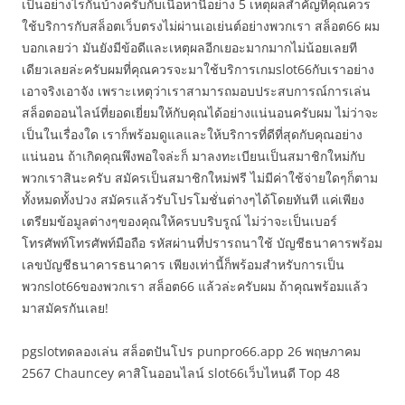
เป็นอย่างไรกันบ้างครับกับเนื้อหานี้อย่าง 5 เหตุผลสำคัญที่คุณควร
ใช้บริการกับสล็อตเว็บตรงไม่ผ่านเอเย่นต์อย่างพวกเรา สล็อต66 ผม
บอกเลยว่า มันยังมีข้อดีและเหตุผลอีกเยอะมากมากไม่น้อยเลยที
เดียวเลยล่ะครับผมที่คุณควรจะมาใช้บริการเกมslot66กับเราอย่าง
เอาจริงเอาจัง เพราะเหตุว่าเราสามารถมอบประสบการณ์การเล่น
สล็อตออนไลน์ที่ยอดเยี่ยมให้กับคุณได้อย่างแน่นอนครับผม ไม่ว่าจะ
เป็นในเรื่องใด เราก็พร้อมดูแลและให้บริการที่ดีที่สุดกับคุณอย่าง
แน่นอน ถ้าเกิดคุณพึงพอใจล่ะก็ มาลงทะเบียนเป็นสมาชิกใหม่กับ
พวกเราสินะครับ สมัครเป็นสมาชิกใหม่ฟรี ไม่มีค่าใช้จ่ายใดๆก็ตาม
ทั้งหมดทั้งปวง สมัครแล้วรับโปรโมชั่นต่างๆได้โดยทันที แค่เพียง
เตรียมข้อมูลต่างๆของคุณให้ครบบริบรูณ์ ไม่ว่าจะเป็นเบอร์
โทรศัพท์โทรศัพท์มือถือ รหัสผ่านที่ปรารถนาใช้ บัญชีธนาคารพร้อม
เลขบัญชีธนาคารธนาคาร เพียงเท่านี้ก็พร้อมสำหรับการเป็น
พวกslot66ของพวกเรา สล็อต66 แล้วล่ะครับผม ถ้าคุณพร้อมแล้ว
มาสมัครกันเลย!
pgslotทดลองเล่น สล็อตปันโปร punpro66.app 26 พฤษภาคม
2567 Chauncey คาสิโนออนไลน์ slot66เว็บไหนดี Top 48