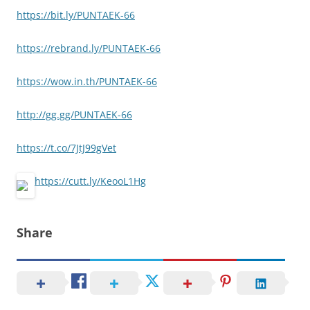
https://bit.ly/PUNTAEK-66
https://rebrand.ly/PUNTAEK-66
https://wow.in.th/PUNTAEK-66
http://gg.gg/PUNTAEK-66
https://t.co/7JtJ99gVet
https://cutt.ly/KeooL1Hg
Share