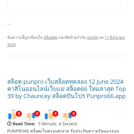
…
ข้อความนี้ถูกเขียนใน
สล็อต66
และติดป้ายกำกับ
slot66
บน
11 มิถุนายน
2024
สล็อต punpro เว็บสล็อตทดลอง 12 June 2024
คาสิโนออนไลน์เว็บแม่ สล็อต66 ใหม่ล่าสุด Top
39 by Chauncey สล็อตปันโปร Punpro66.app
0
0
0
0
Read Time:
5 Minute, 4 Second
PUNPRO66 สล็อตเว็บตรงแตกง่าย รับประกันความร้อนแรงบน