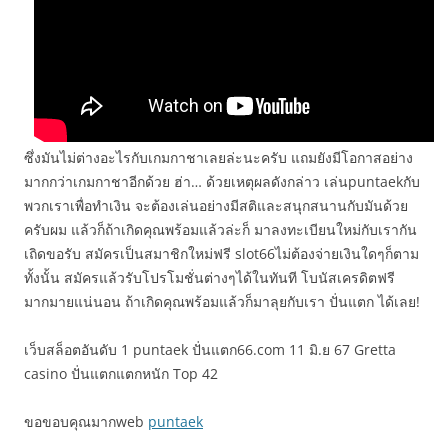
ซึ่งมันไม่ต่างอะไรกับเกมกาชาเลยล่ะนะครับ แถมยังมีโอกาสอย่าง
มากกว่าเกมกาชาอีกด้วย ฮ่า… ด้วยเหตุผลดังกล่าว เล่นpuntaekกับ
พวกเราเพื่อทำเงิน จะต้องเล่นอย่างมีสติและสนุกสนานกับมันด้วย
ครับผม แล้วก็ถ้าเกิดคุณพร้อมแล้วล่ะก็ มาลงทะเบียนใหม่กับเรากัน
เถิดขอรับ สมัครเป็นสมาชิกใหม่ฟรี slot66ไม่ต้องจ่ายเงินใดๆก็ตาม
ทั้งนั้น สมัครแล้วรับโปรโมชั่นต่างๆได้ในทันที โบนัสเครดิตฟรี
มากมายแน่นอน ถ้าเกิดคุณพร้อมแล้วก็มาลุยกับเรา ปั่นแตก ได้เลย!
เว็บสล็อตอันดับ 1 puntaek ปั่นแตก66.com 11 มิ.ย 67 Gretta
casino ปั่นแตกแตกหนัก Top 42
ขอขอบคุณมากweb
puntaek