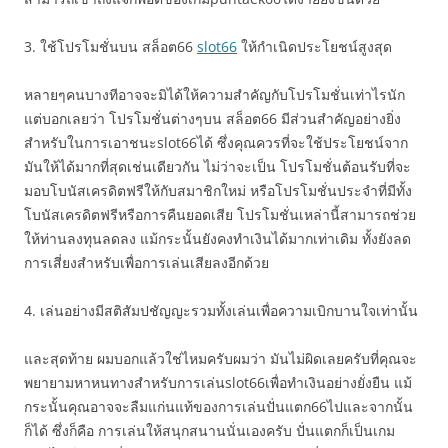
3. ใช้โปรโมชั่นบน สล็อต66
slot66
ให้กำเนิดประโยชน์สูงสุด
หลายๆคนบางทีอาจจะมิได้ให้ความสำคัญกับโปรโมชั่นเท่าไรนัก
แต่บอกเลยว่า โปรโมชั่นต่างๆบน สล็อต66 มีส่วนสำคัญอย่างยิ่ง
สำหรับในการเอาชนะslot66ได้ ซึ่งคุณควรที่จะใช้ประโยชน์จาก
มันให้ได้มากที่สุดเช่นเดียวกัน ไม่ว่าจะเป็น โปรโมชั่นต้อนรับที่จะ
มอบโบนัสเครดิตฟรีให้กับสมาชิกใหม่ หรือโปรโมชั่นประจำที่มีทั้ง
โบนัสเครดิตฟรีหรือการคืนยอดเสีย โปรโมชั่นเหล่านี้สามารถช่วย
ให้ท่านลงทุนลดลง แม้กระนั้นยังคงทำเงินได้มากเท่าเดิม ทั้งยังลด
การเสี่ยงสำหรับเพื่อการเล่นเสียลงอีกด้วย
4. เล่นอย่างมีสติสัมปชัญญะรวมทั้งเล่นเพื่อความเบิกบานใจเท่านั้น
และสุดท้าย ผมบอกแล้วใช่ไหมครับผมว่า มันไม่ผิดเลยครับที่คุณจะ
พยายามหาหนทางสำหรับการเล่นslot66เพื่อทำเงินอย่างยั่งยืน แม้
กระนั้นคุณอาจจะลืมแก่นแท้ของการเล่นปั่นแตก66ไปและจากนั้น
ก็ได้ ซึ่งก็คือ การเล่นให้สนุกสนานนั่นเองครับ ปั่นแตกก็เป็นเกม