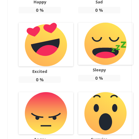
Happy
Sad
0
%
0
%
Sleepy
Excited
0
%
0
%