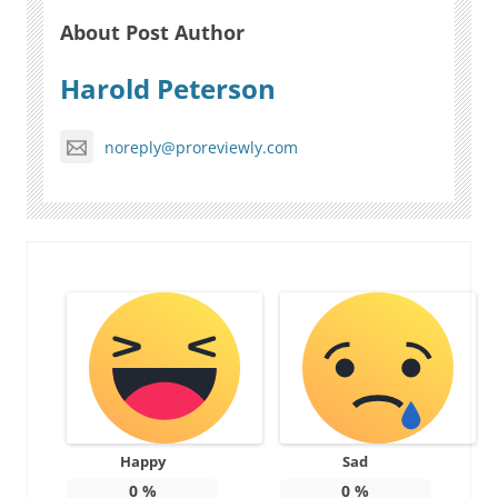
About Post Author
Harold Peterson
noreply@proreviewly.com
Happy
Sad
0
%
0
%