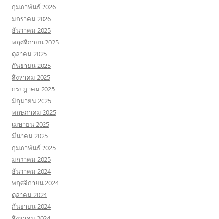
กุมภาพันธ์ 2026
มกราคม 2026
ธันวาคม 2025
พฤศจิกายน 2025
ตุลาคม 2025
กันยายน 2025
สิงหาคม 2025
กรกฎาคม 2025
มิถุนายน 2025
พฤษภาคม 2025
เมษายน 2025
มีนาคม 2025
กุมภาพันธ์ 2025
มกราคม 2025
ธันวาคม 2024
พฤศจิกายน 2024
ตุลาคม 2024
กันยายน 2024
สิงหาคม 2024