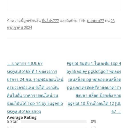
ข้อความนี้ถูกเขียนใน
ปั่นโปร777
และติดป้ายกำกับ
punpro77
บน
23
กรกฎาคม 2024
เมนู
←
บาคาร่า 4 JUL 67
Pgslot อันดับ 1 ในเอเชีย Top 4
นำทาง
sexyauto168 ที่ 1 ของวงการ
by Bradley pgslot.golf ทดลอง
เรื่อง
บริการ 24 ชม. รวมพนันออนไลน์
เล่นสล็อต pg ทดลองเล่นสล็อต
ครบวงจรยิ่งเล่น ยิ่งได้ แจกเงิน
pg แจกเครดิตฟรีล่าสุดบาคาร่า
คืนไม่อั้น บาคาร่าออนไลน์ งบ
ยิงปลา สล็อต ป๊อกเด้ง หวย
น้อยก็ปั่นได้ Top 14 by Eugenio
pgslot 10 ล้านก็ถอนได้ 12 JUL
sexyauto168.shop
67
→
Average Rating
5 Star
0%