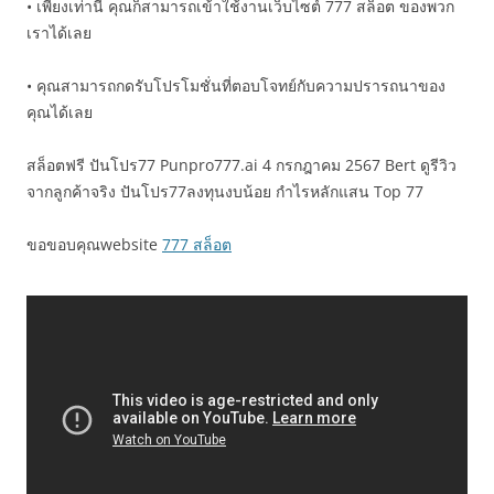
• เพียงเท่านี้ คุณก็สามารถเข้าใช้งานเว็บไซต์ 777 สล็อต ของพวก
เราได้เลย
• คุณสามารถกดรับโปรโมชั่นที่ตอบโจทย์กับความปรารถนาของ
คุณได้เลย
สล็อตฟรี ปันโปร77 Punpro777.ai 4 กรกฎาคม 2567 Bert ดูรีวิว
จากลูกค้าจริง ปันโปร77ลงทุนงบน้อย กำไรหลักแสน Top 77
ขอขอบคุณwebsite
777 สล็อต