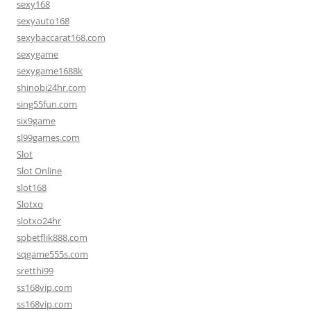
sexy168
sexyauto168
sexybaccarat168.com
sexygame
sexygame1688k
shinobi24hr.com
sing55fun.com
six9game
sl99games.com
Slot
Slot Online
slot168
Slotxo
slotxo24hr
spbetflik888.com
sqgame555s.com
sretthi99
ss168vip.com
ss168vip.com