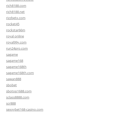
rich8188.com
rich8188.net
rizzbetx.com
rocket45
rockstar66m
royal online
royal99y.com
run24pro.com
sagame
sagame168
sagame168th
sagame168th.com
sawan888
sbobet
sbotop1688.com
sclass8888.com
scr888
sexxybet168-casino.com