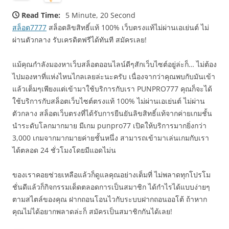
Read Time:
5 Minute, 20 Second
สล็อต7777
สล็อตลิขสิทธิ์แท้ 100% เว็บตรงแท้ไม่ผ่านเอเย่นต์ ไม่
ผ่านตัวกลาง รับเครดิตฟรีได้ทันที สมัครเลย!
แม้คุณกำลังมองหาเว็บสล็อตออนไลน์ดีๆสักเว็บไซต์อยู่ล่ะก็… ไม่ต้อง
ไปมองหาที่แห่งไหนไกลเลยล่ะนะครับ เนื่องจากว่าคุณพบกับมันเข้า
แล้วเต็มๆเพียงแต่เข้ามาใช้บริการกับเรา PUNPRO777 คุณก็จะได้
ใช้บริการกับสล็อตเว็บไซต์ตรงแท้ 100% ไม่ผ่านเอเย่นต์ ไม่ผ่าน
ตัวกลาง สล็อตเว็บตรงที่ได้รับการยืนยันลิขสิทธิ์แท้จากค่ายเกมชั้น
นำระดับโลกมากมาย มีเกม punpro77 เปิดให้บริการมากยิ่งกว่า
3,000 เกมจากมากมายค่ายชั้นหนึ่ง สามารถเข้ามาเล่นเกมกับเรา
ได้ตลอด 24 ชั่วโมงโดยมีแอดไม่น
ของเราคอยช่วยเหลือแล้วก็ดูแลคุณอย่างเต็มที่ ไม่พลาดทุกโปรโม
ชั่นดีแล้วก็กิจกรรมเด็ดตลอดการเป็นสมาชิก ได้กำไรได้แบบง่ายๆ
ตามสไตล์ของคุณ ฝากถอนโอนไวกับระบบฝากถอนออโต้ ถ้าหาก
คุณไม่ได้อยากพลาดล่ะก็ สมัครเป็นสมาชิกกันได้เลย!