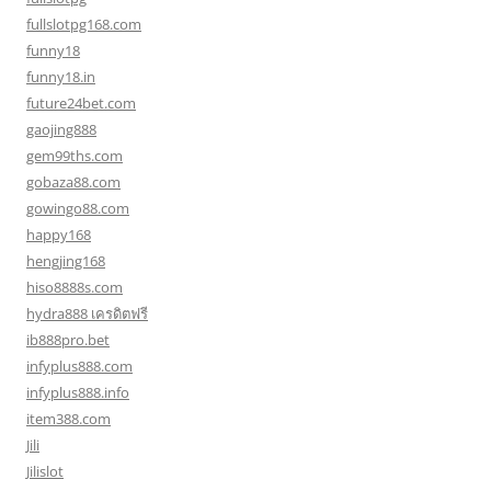
fullslotpg168.com
funny18
funny18.in
future24bet.com
gaojing888
gem99ths.com
gobaza88.com
gowingo88.com
happy168
hengjing168
hiso8888s.com
hydra888 เครดิตฟรี
ib888pro.bet
infyplus888.com
infyplus888.info
item388.com
Jili
Jilislot