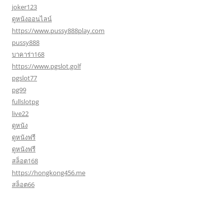
joker123
ดูหนังออนไลน์
https://www.pussy888play.com
pussy888
บาคาร่า168
https://www.pgslot.golf
pgslot77
pg99
fullslotpg
live22
ดูหนัง
ดูหนังฟรี
ดูหนังฟรี
สล็อต168
https://hongkong456.me
สล็อต66