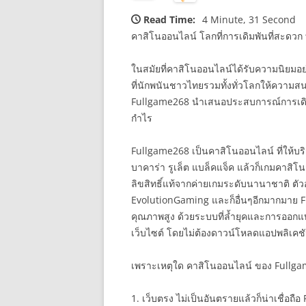
Read Time:
4 Minute, 31 Second
คาสิโนออนไลน์ โลกที่การเดิมพันที่สะดวก
ในสมัยที่คาสิโนออนไลน์ได้รับความนิยมอ
ที่นักพนันชาวไทยรวมทั้งทั่วโลกให้ความสนใ
Fullgame268 นำเสนอประสบการณ์การเดิมพ
กำไร
Fullgame268 เป็นคาสิโนออนไลน์ ที่ให้
บาคาร่า รูเล็ต แบล็คแจ็ค แล้วก็เกมคาสิโน
ลิขสิทธิ์แท้จากค่ายเกมระดับนานาชาติ ตั
EvolutionGaming และก็อื่นๆอีกมากมาย F
คุณภาพสูง ด้วยระบบที่ล้ำยุคและการออกแบบท
เว็บไซต์ โดยไม่ต้องดาวน์โหลดแอปพลิเคชั
เพราะเหตุใด คาสิโนออนไลน์ ของ Fullgame268
1. เว็บตรง ไม่เป็นอันตรายแล้วก็น่าเชื่อถ