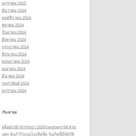
มกราคม 2025
ธันวาคม 2024
พฤศจิกายน 2024
ตุลาคม 2024
กันยายน 2024
สิงหาคม 2024
กรกฎาคม 2024
มิถุนายน 2024
พฤษภาคม 2024
เมษายน 2024
มีนาคม 2024
กุมภาพันธ์ 2024
มกราคม 2024
เรื่องล่าสุด
สล็อต168 18 กรกฎา 2026 tangtem168 สาย
แตก ลุ้นกำไรแบบไม่เสียฟีล วันเกิดนี้พี่จัดให้