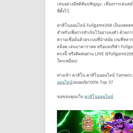
เล่นอย่างมีสติสัมปชัญญะ: เลี่ยงการเล่น
ที่ตั้งไว้.
คาสิโนออนไลน์ Fullgame268 เป็นแพลตฟอ
สำหรับเพื่อการทำเงินไว้อย่างลงตัว ด้วยกา
ความเชื่อมั่นด้วยระบบที่นำสมัย เกมที่หลาก
สล็อต เล่นบาคาร่าสด หรือแทงกีฬา Fullgame
ตรงนี้ หรือติดต่อผ่าน LINE @fullgame268
ใครเหมือน!
ทางเข้า คาสิโน คาสิโนออนไลน์ Tamwin.
ออนไลน์
ปลอดภัย100% Top 37
ขอขอบคุณเว็บ
คาสิโนออนไลน์