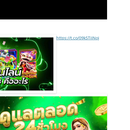
https://t.co/09k5TiINoj