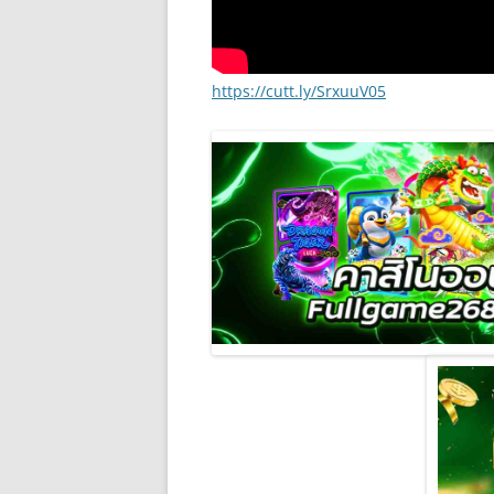
https://cutt.ly/SrxuuV05