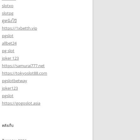
slotxo
slotpg
ดูหนังโป๊
https://1xbetth.vip
pgslot
allbet24
pg slot
joker 123
https://samurai777.net
https://tokyoslot88.com
pgslotbetway
joker123
pgslot
https://gogoslot.asia
คลังเก็บ