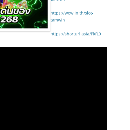
https://wow.in.th/slot-
tamwin
https://shorturl.asia/PkfL9