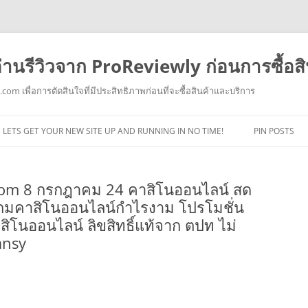
านรีวิวจาก ProReviewly ก่อนการซื้อสิ
com เพื่อการตัดสินใจที่มีประสิทธิภาพก่อนที่จะซื้อสินค้าและบริการ
ข้าม
ไป
LETS GET YOUR NEW SITE UP AND RUNNING IN NO TIME!
PIN POSTS
ยัง
เนื้อหา
om 8 กรกฎาคม 24 คาสิโนออนไลน์ สด
กมคาสิโนออนไลน์กำไรงาม โปรโมชั่น
ิโนออนไลน์ ลิขสิทธิ์แท้จาก ตปท ไม่
ansy