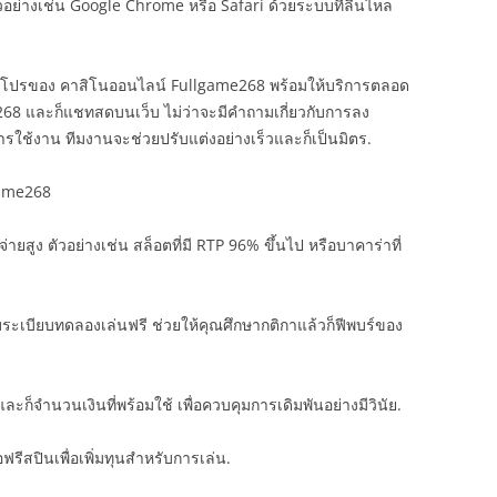
อย่างเช่น Google Chrome หรือ Safari ด้วยระบบที่ลื่นไหล
มือโปรของ คาสิโนออนไลน์ Fullgame268 พร้อมให้บริการตลอด
268 และก็แชทสดบนเว็บ ไม่ว่าจะมีคำถามเกี่ยวกับการลง
ารใช้งาน ทีมงานจะช่วยปรับแต่งอย่างเร็วและก็เป็นมิตร.
game268
รจ่ายสูง ตัวอย่างเช่น สล็อตที่มี RTP 96% ขึ้นไป หรือบาคาร่าที่
ะเบียบทดลองเล่นฟรี ช่วยให้คุณศึกษากติกาแล้วก็ฟีพบร์ของ
ก็จำนวนเงินที่พร้อมใช้ เพื่อควบคุมการเดิมพันอย่างมีวินัย.
อฟรีสปินเพื่อเพิ่มทุนสำหรับการเล่น.