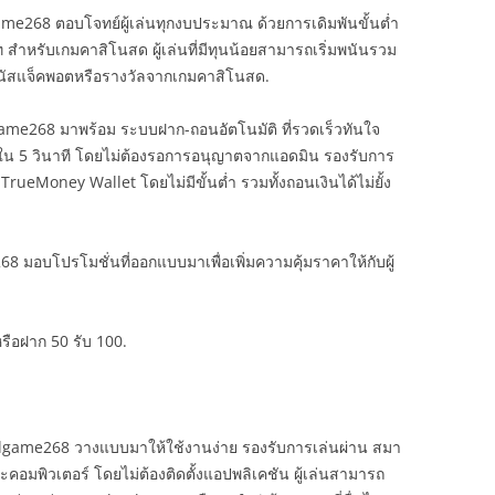
llgame268 ตอบโจทย์ผู้เล่นทุกงบประมาณ ด้วยการเดิมพันขั้นต่ำ
 สำหรับเกมคาสิโนสด ผู้เล่นที่มีทุนน้อยสามารถเริ่มพนันรวม
นโบนัสแจ็คพอตหรือรางวัลจากเกมคาสิโนสด.
game268 มาพร้อม ระบบฝาก-ถอนอัตโนมัติ ที่รวดเร็วทันใจ
น 5 วินาที โดยไม่ต้องรอการอนุญาตจากแอดมิน รองรับการ
rueMoney Wallet โดยไม่มีขั้นต่ำ รวมทั้งถอนเงินได้ไม่ยั้ง
8 มอบโปรโมชั่นที่ออกแบบมาเพื่อเพิ่มความคุ้มราคาให้กับผู้
รือฝาก 50 รับ 100.
ullgame268 วางแบบมาให้ใช้งานง่าย รองรับการเล่นผ่าน สมา
ะคอมพิวเตอร์ โดยไม่ต้องติดตั้งแอปพลิเคชัน ผู้เล่นสามารถ