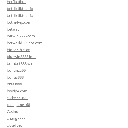
betflixtikto
betflixtikto.info
betflixtikto.info
betm4vip.com
betway
betwin6666.com
betworld369hot.com
bio285th.com
bluewin8888.info
bombet888.win
bonanza99
bonus888
brazil999
bwvip4.com
carlo999.net
cashgame168
Casino
chang7777
cloudbet