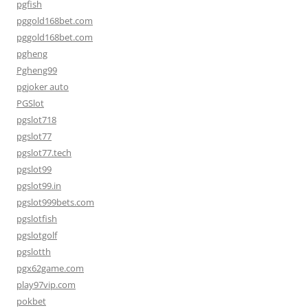
pgfish
pggold168bet.com
pggold168bet.com
pgheng
Pgheng99
pgjoker auto
PGSlot
pgslot718
pgslot77
pgslot77.tech
pgslot99
pgslot99.in
pgslot999bets.com
pgslotfish
pgslotgolf
pgslotth
pgx62game.com
play97vip.com
pokbet