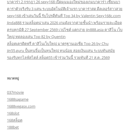
บาคาร่า 2 กรกฎา 26 sexy168 เปิดมุมมองใหม่ของเกมบาคาร่า เซียนบา
คาร่าตัวจริงรับ 3 แสน ระบบอัตโนมัติเจ้าแรก บาคาร่าสด ดีลเลอร์สาวสวย
sexy168 เข้าเล่นวันนี้ รับโปรดีทันที Top 34 by Valentin Sexy168c.com
Jinda888 รวมสล็อตน่าเล่น 2026 เกมดังจากค่ายชั้นนำ พร้อมรายละเอียด
ครบทุกมิติ 27 September 2569 เวปไซต์ แตกง่าย jin888.asia คาสิโน เว็บ
ใหญ่ ทดลองเล่น Top 82 by Quentin
สล็อตเครดิตฟรี คาสิโนเว็บใหญ่ มาตรฐานเอเชีย Top 26 by Chu
jin55.guru ปั้นทุนจิ๋มเป็นทุนใหญ่ ทุนน้อย สอยเงินแสน ระบบทันสมัย
รองรับทุกไลฟ์สไตล์ สล็อต55 เข้าร่วมวันนี้ รวยทันที 21 ส.ค. 2569
หมวดหมู่
037movie
1688sagame
1688vegasx.com
168slot
168สล็อต
188bet