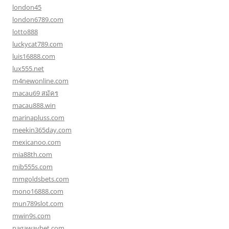
london45
london6789.com
lotto888
luckycat789.com
luis16888.com
lux555.net
m4newonline.com
macau69 สมัคร
macau888.win
marinapluss.com
meekin365day.com
mexicanoo.com
mia88th.com
mib555s.com
mmgoldsbets.com
mono16888.com
mun789slot.com
mwin9s.com
nagawaybet.com