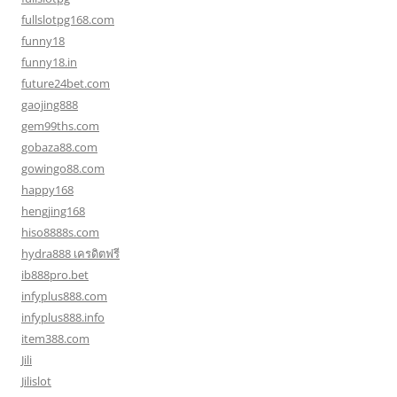
fullslotpg168.com
funny18
funny18.in
future24bet.com
gaojing888
gem99ths.com
gobaza88.com
gowingo88.com
happy168
hengjing168
hiso8888s.com
hydra888 เครดิตฟรี
ib888pro.bet
infyplus888.com
infyplus888.info
item388.com
Jili
Jilislot