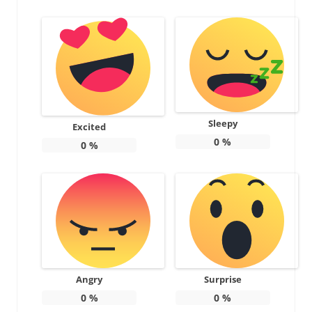
Sleepy
Excited
0
%
0
%
Angry
Surprise
0
%
0
%