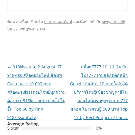
ข้อความนี้ถูกเขียนใน
บาคาร่าออนไลน์
และติดป้ายกำกับ
sexyauto168
บน
22 กรกฎาคม 2024
เมนู
←
918kissauto 2 August 67
สล็อต7777 10 JUL 24 ปัน
นำทาง
918kiss สล็อตออนไลน์ สีชมพู
โปร777 เว็บสล็อตติดหน้า
เรื่อง
Cash back 10,000 บาท
Google อันดับ1 10 บาทก็เล่นได้
สล็อต918kissตอบโจทย์ทุกความ
บริการโดยผู้เชี่ยวชาญคาสิโน
ต้องการ 918kissauto ถอนได้ไม่
ออนไลน์ครบทุกรูปแบบ 777
อั้น Top 60 by Finn
สล็อต โปรเศรษฐี 500 บาท Top
918kissauto.tv
13 by Bert Punpro777.ai
→
Average Rating
5 Star
0%