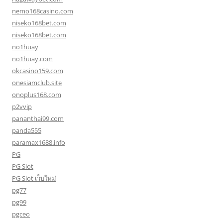
nemo168casino.com
niseko168bet.com
niseko168bet.com
no1huay
no1huay.com
okcasino159.com
onesiamclub.site
onoplus168.com
p2vvip
pananthai99.com
panda555
paramax1688.info
PG
PG Slot
PG Slot เว็บใหม่
pg77
pg99
pgceo