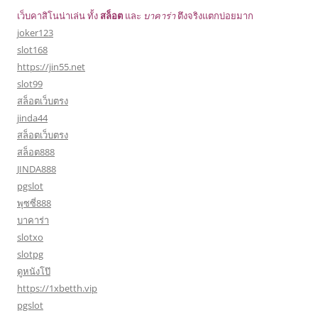
เว็บคาสิโนน่าเล่น ทั้ง
สล็อต
และ
บาคาร่า
ตึงจริงแตกบ่อยมาก
joker123
slot168
https://jin55.net
slot99
สล็อตเว็บตรง
jinda44
สล็อตเว็บตรง
สล็อต888
JINDA888
pgslot
พุซซี่888
บาคาร่า
slotxo
slotpg
ดูหนังโป๊
https://1xbetth.vip
pgslot