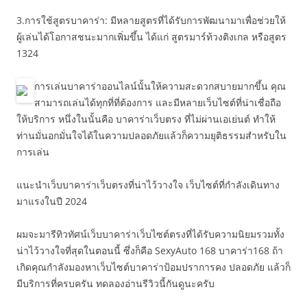
3.การใช้สูตรบาคาร่า: มีหลายสูตรที่ได้รับการพัฒนามาเพื่อช่วยให้
ผู้เล่นได้โอกาสชนะมากเพิ่มขึ้น ได้แก่ สูตรมาร์ท้วงติงเกล หรือสูตร
1324
การเล่นบาคาร่าออนไลน์นั้นให้ความสะดวกสบายมากขึ้น คุณ
สามารถเล่นได้ทุกที่ที่ต้องการ และมีหลายเว็บไซต์ที่น่าเชื่อถือ
ให้บริการ หนึ่งในนั้นคือ บาคาร่าเว็บตรง ที่ไม่ผ่านเอเย่นต์ ทำให้
ท่านมั่นอกมั่นใจได้ในความปลอดภัยแล้วก็ความยุติธรรมสำหรับใน
การเล่น
แนะนำเว็บบาคาร่าเว็บตรงที่น่าไว้วางใจ เว็บไซต์ที่กำลังเดินทาง
มาแรงในปี 2024
ผมจะมารีทิวทัศน์เว็บบาคาร่าเว็บไซต์ตรงที่ได้รับความนิยมรวมทั้ง
น่าไว้วางใจที่สุดในตอนนี้ ซึ่งก็คือ SexyAuto 168 บาคาร่า168 ถ้า
เกิดคุณกำลังมองหาเว็บไซต์บาคาร่าป้อมปราการคง ปลอดภัย แล้วก็
มีบริการที่ครบครัน ทดลองอ่านรีวิวนี้กันดูนะครับ