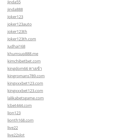
Jinda55
jinda888
Joker123
joker123auto
joker123th
Joker123th.com
Judhai168
khumsup888.me
kimchibetbet.com
kingdom66 ทางเข้า
kingromans789.com
kingxxxbet123.com
kingxxxbet123.com
lalikabetsgame.com
lcbet444.com
lion123
lionth168.com
live22
live22slot