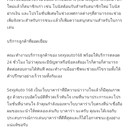
ใหม่แล้วก็สมาชิกเก่า เช่น โบนัสต้อนรับสำหรับสมาชิกใหม่ โบนัส
ฝากเงิน และโปรโมชั่นพิเศษในช่วงเทศกาลต่างๆที่สามารถจะช่วย
เพิ่มจังหวะสำหรับการชนะแล้วก็เพิ่มความสนุกสนานสำหรับในการ
เล่น
บริการลูกค้าที่ยอดเยี่ยม
คณะทำงานบริการลูกค้าของ sexyauto168 พร้อมให้บริการตลอด
24 ชั่วโมง ไม่ว่าคุณจะมีปัญหาหรือข้อสงสัยอะไรก็ตามก็สามารถ
ติดต่อสอบถามได้ทันที คณะทำงานมืออาชีพจะช่วยแก้ไขรวมทั้งให้
คำปรึกษาอย่างเร็วรวมทั้งกันเอง
SexyAuto 168 เป็นเว็บบาคาร่าที่มีความน่าวางใจแล้วก็มีคุณภาพ
สูง ด้วยระบบอัตโนมัติที่รวดเร็วทันใจ เกมที่นานาประการและโปร
โมชั่นที่น่าสนใจ ถ้าคุณกำลังมองหาเว็บบาคาร่าเว็บตรงที่น่าเชื่อถือ
ผมขอแนะนำให้ทดลองเล่นกับ บาคาร่า นะครับ คุณจะได้เจอกับ
ประสบการณ์การเล่นบาคาร่าที่ดีที่สุดและก็ได้โอกาสชนะสูงอย่าง
แน่แท้ขอรับ