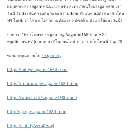
แบบพวกเรา sagame นั่นเองขอรับ ลงทะเบียนใหม่sagameกับเรา
วันนี้ รับประกันความสนุกและความปลอดภัยแน่ๆ สมัครสมาชิกใหม่
ฟรี ไม่เสียค่าใช้จ่ายใดๆก็ตามทั้งมวล สมัครด้วยตัวเองได้แล้ววันนี้!
บาคาร่า168 เว็บตรง sa gaming Sagame168th.one 22
พฤศจิกายน 67 Johnie คาสิโนออนไลน์ บาคาร่าเว็บไหนดี Top 28
ขอขอบคุณมากเว็บ
sa gaming
https://bit.ly/sagame168th-one
https://rebrand.ly/sagame168th-one
https://wow.in.th/sagame168th-one
http://gg.gg/sagame168th-one
https://cutt.ly/vem0HuxJ