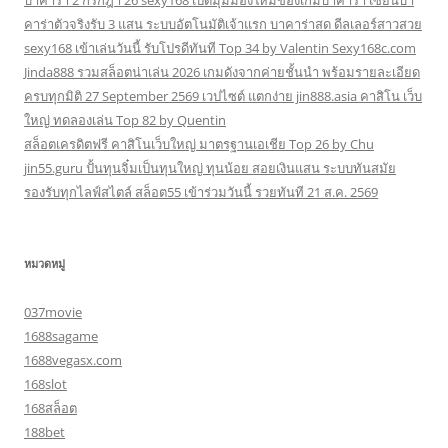
บาคาร่า 2 กรกฎา 26 sexy168 เปิดมุมมองใหม่ของเกมบาคาร่า เซียนบา
คาร่าตัวจริงรับ 3 แสน ระบบอัตโนมัติเจ้าแรก บาคาร่าสด ดีลเลอร์สาวสวย
sexy168 เข้าเล่นวันนี้ รับโปรดีทันที Top 34 by Valentin Sexy168c.com
Jinda888 รวมสล็อตน่าเล่น 2026 เกมดังจากค่ายชั้นนำ พร้อมรายละเอียด
ครบทุกมิติ 27 September 2569 เวปไซต์ แตกง่าย jin888.asia คาสิโน เว็บ
ใหญ่ ทดลองเล่น Top 82 by Quentin
สล็อตเครดิตฟรี คาสิโนเว็บใหญ่ มาตรฐานเอเชีย Top 26 by Chu
jin55.guru ปั้นทุนจิ๋มเป็นทุนใหญ่ ทุนน้อย สอยเงินแสน ระบบทันสมัย
รองรับทุกไลฟ์สไตล์ สล็อต55 เข้าร่วมวันนี้ รวยทันที 21 ส.ค. 2569
หมวดหมู่
037movie
1688sagame
1688vegasx.com
168slot
168สล็อต
188bet