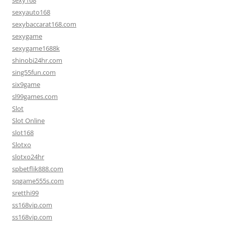
sexy168
sexyauto168
sexybaccarat168.com
sexygame
sexygame1688k
shinobi24hr.com
sing55fun.com
six9game
sl99games.com
Slot
Slot Online
slot168
Slotxo
slotxo24hr
spbetflik888.com
sqgame555s.com
sretthi99
ss168vip.com
ss168vip.com