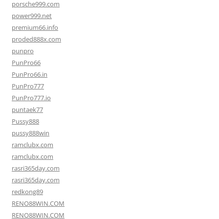
porsche999.com
power999.net
premium66.info
proded888x.com
punpro
PunPro66
PunPro66.in
PunPro777
PunPro777.io
puntaek77
Pussy888
pussy888win
ramclubx.com
ramclubx.com
rasri365day.com
rasri365day.com
redkong89
RENO88WIN.COM
RENO88WIN.COM