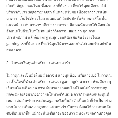
เว็บสำคัญมากแค่ไหน ซึ่งพวกเราก็ต้องการที่จะให้คุณเลือกมาใช้
บริการกับเรา sagame168th นี่แหละครับผม เนื่องจากว่าเราเป็น
บาคาร่าเว็บไซต์ตรงไม่ผ่านเอเย่นต์ ถือลิขสิทธิ์แท้จากคาสิโนชั้น
แนวหน้าระดับนานาชาติอย่าง บาคาร่า มีเกมพนันมากให้เลือกเล่น
อัดแน่นไปด้วยโปรโมชั่นแล้วก็กิจกรรมเยอะมาก คุณภาพ
ประสิทธิภาพ แล้วก็มาตรฐานสุดยอดที่นักเดิมพันไว้วางใจsa
gaming เราก็ต้องการที่จะให้คุณได้มาทดลองกันไปเลยครับ อย่าลืม
สมัครครับ
2. กำหนดเงินทุนสำหรับการเล่นบาคาร่า
ไม่ว่าคุณจะเป็นมือใหม่ มืออาชีพ สายทุนน้อย หรือสายเปย์ ไม่ว่าคุณ
จะเป็นใครก็ช่าง สำหรับการเล่นsa gamingกับพวกเรา ห้ามลืมระบุ
เงินทุนโดยเด็ดขาด การเล่นบาคาร่าออนไลน์โดยไม่มีการควบคุม
มักจะมีผลเสียมากยิ่งกว่าผลในทางที่ดีเสมอ การกำหนดเงินลงทุนที่
เหมาะสมสำหรับการเล่นsagameจึงเป็นสิ่งจำเป็นแล้วก็จำเป็นอย่าง
มากในการเดิมพันsagame แน่นอนว่า มันอาจส่งผลให้การเล่นสลับ
ซับซ้อนมากขึ้น แม้กระนั้นเชื่อเถอะขอรับว่า มันจะส่งผลดีกับตัวคุณ