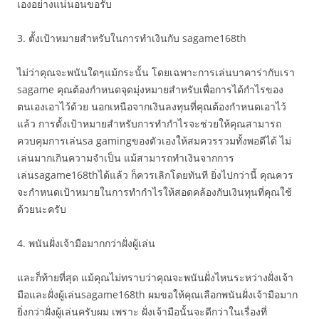
เองอย่างแน่นอนขอรับ
3. ตั้งเป้าหมายสำหรับในการทำเงินกับ sagame168th
ไม่ว่าคุณจะพนันใดๆแม้กระนั้น โดยเฉพาะการเล่นบาคาร่ากับเรา
sagame คุณต้องกำหนดจุดมุ่งหมายสำหรับเพื่อการได้กำไรของ
ตนเองเอาไว้ด้วย นอกเหนือจากเงินลงทุนที่คุณต้องกำหนดเอาไว้
แล้ว การตั้งเป้าหมายสำหรับการทำกำไรจะช่วยให้คุณสามารถ
ควบคุมการเล่นsa gamingของตัวเองให้สมควรรวมทั้งพอดีได้ ไม่
เล่นมากเกินความจำเป็น แม้สามารถทำเงินจากการ
เล่นsagame168thได้แล้ว ก็ควรเลิกโดยทันที ยิ่งไปกว่านี้ คุณควร
จะกำหนดเป้าหมายในการทำกำไรให้สอดคล้องกับเงินทุนที่คุณใช้
ด้วยนะครับ
4. พนันฝั่งเจ้ามือมากกว่าฝั่งผู้เล่น
และก็ท้ายที่สุด แม้คุณไม่ทราบว่าคุณจะพนันฝั่งไหนระหว่างฝั่งเจ้า
มือและฝั่งผู้เล่นsagame168th ผมขอให้คุณเลือกพนันฝั่งเจ้ามือมาก
ยิ่งกว่าฝั่งผู้เล่นครับผม เพราะ ฝั่งเจ้ามือนั้นจะดีกว่าในเรื่องที่