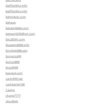
betflixtikto
betflixtikto.info
betflixtikto.info
betm4vip.com
betway
betwin6666.com
betworld369hot.com
bio285th.com
bluewin8888.info
bombet888.win
bonanza99
bonus888
brazil999
bwvip4.com
carlo999.net
cashgame168
Casino
chang7777
cloudbet