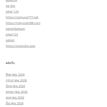
allbet24
pg slot
joker 123
https://samurai777.net
https://tokyoslot88.com
pgslotbetway
joker123
pgslot
https://gogoslot.asia
คลังเก็บ
สิงหาคม 2026
กรกฎาคม 2026
มิถุนายน 2026
พฤษภาคม 2026
เมษายน 2026
มีนาคม 2026