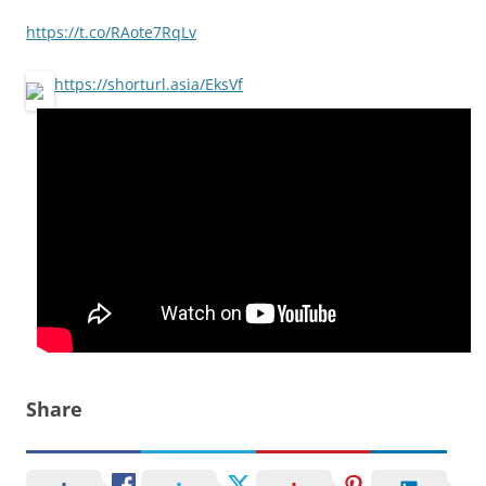
https://t.co/RAote7RqLv
https://shorturl.asia/EksVf
Share