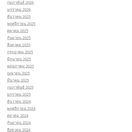
กุมภาพันธ์ 2026
มกราคม 2026
ธันวาคม 2025
พฤศจิกายน 2025
ตุลาคม 2025
กันยายน 2025
สิงหาคม 2025
กรกฎาคม 2025
มิถุนายน 2025
พฤษภาคม 2025
เมษายน 2025
มีนาคม 2025
กุมภาพันธ์ 2025
มกราคม 2025
ธันวาคม 2024
พฤศจิกายน 2024
ตุลาคม 2024
กันยายน 2024
สิงหาคม 2024