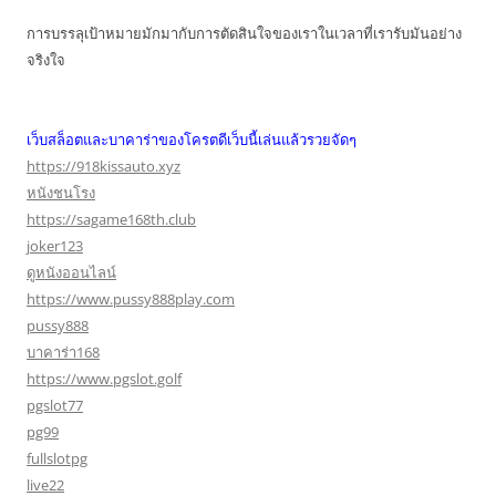
การบรรลุเป้าหมายมักมากับการตัดสินใจของเราในเวลาที่เรารับมันอย่าง
จริงใจ
เว็บสล็อตและบาคาร่าของโครตดีเว็บนี้เล่นแล้วรวยจัดๆ
https://918kissauto.xyz
หนังชนโรง
https://sagame168th.club
joker123
ดูหนังออนไลน์
https://www.pussy888play.com
pussy888
บาคาร่า168
https://www.pgslot.golf
pgslot77
pg99
fullslotpg
live22