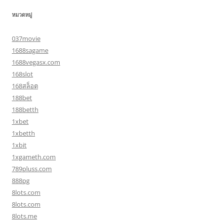
หมวดหมู่
037movie
1688sagame
1688vegasx.com
168slot
168สล็อต
188bet
188betth
1xbet
1xbetth
1xbit
1xgameth.com
789pluss.com
888pg
8lots.com
8lots.com
8lots.me