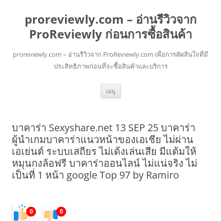
proreviewly.com – อ่านรีวิวจาก
ProReviewly ก่อนการซื้อสินค้า
proreviewly.com – อ่านรีวิวจาก ProReviewly.com เพื่อการตัดสินใจที่มี
ประสิทธิภาพก่อนที่จะซื้อสินค้าและบริการ
ข้าม
เมนู
ไป
ยัง
เนื้อหา
บาคาร่า Sexyshare.net 13 SEP 25 บาคาร่า
ผู้นำเกมบาคาร่าแนวหน้าของเอเชีย ไม่ผ่าน
เอเย่นต์ ระบบเสถียร ไม่เด้งเล่นเสีย มีแต้มให้
หมุนกงล้อฟรี บาคาร่าออนไลน์ ไม่แน่จริง ไม่
เป็นที่ 1 หน้า google Top 97 by Ramiro
0
0