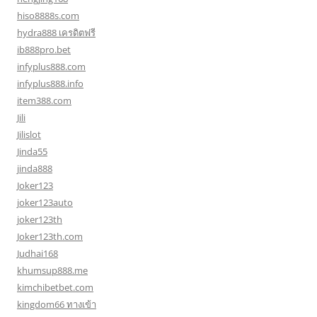
hiso8888s.com
hydra888 เครดิตฟรี
ib888pro.bet
infyplus888.com
infyplus888.info
item388.com
Jili
Jilislot
Jinda55
jinda888
Joker123
joker123auto
joker123th
Joker123th.com
Judhai168
khumsup888.me
kimchibetbet.com
kingdom66 ทางเข้า