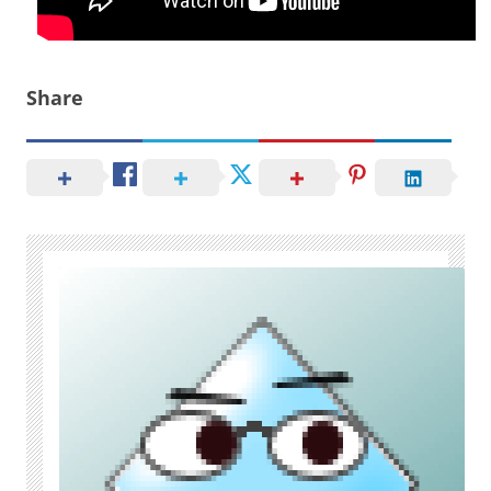
Share