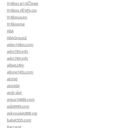
918kiss ดาวน์โหลด
918kiss เข้าสู่ระบบ
918kissauto
918kissme
ABA
ABAGroup2
aden168ss.com
adm789.info
adm789.info
allbet24hr
allone745s.com
alot66
alot666
amb slot
argus16888.com
asb9999.com
askyouwin888 vip
babet555.com
Baccarat