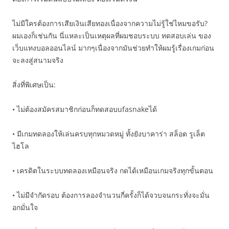
ไม่มีใครต้องการเสียเงินเสียทองเนื่องจากความไม่รู้ใช่ไหมขอรับ?
ผมเองก็เช่นกัน นี่แหละเป็นเหตุผลที่ผมชอบระบบ ทดสอบเล่น ของ
เว็บแทงบอลออนไลน์ มากๆเนื่องจากมันช่วยทำให้ผมรู้เรื่องเกมก่อน
จะลงสู่สนามจริง
สิ่งที่พิเศษเป็น:
• ไม่ต้องสมัครสมาชิกก่อนก็ทดสอบufasnakeได้
• มีเกมทดลองให้เล่นครบทุกหมวดหมู่ ทั้งยังบาคาร่า สล็อต รูเล็ต
ไฮโล
• เครดิตในระบบทดลองเหมือนจริง กดได้เหมือนเกมจริงทุกขั้นตอน
• ไม่มีจำกัดรอบ ต้องการลองจำนวนกี่ครั้งก็ได้จวบจนกระทั่งจะมั่น
อกมั่นใจ