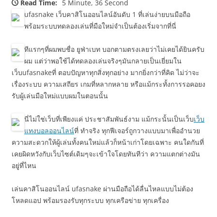
Read Time:
5 Minute, 36 Second
ufasnake เว็บคาสิโนออนไลน์อันดับ 1 ที่เล่นง่ายบนมือถือ
พร้อมระบบทดลองเล่นที่มือใหม่จำเป็นต้องเริ่มจากที่นี่
ทีแรกๆที่ผมพบชื่อ ยูฟ่าเบท บอกตามตรงเลยว่าไม่เคยได้ยินครับ
ผม แต่ว่าพอใช้ได้ทดลองเล่นจริงๆมันกลายเป็นเยี่ยมใน
เว็บufasnakeที่ ตอบปัญหาทุกสิ่งทุกอย่าง มากยิ่งกว่าที่คิด ไม่ว่าจะ
เรื่องระบบ ความเสถียร เกมที่หลากหลาย หรือแม้กระทั้งการรอคอยง
รับผู้เล่นมือใหม่แบบผมในตอนนั้น
นี่ไม่ใช่เว็บที่เพียงแค่ ประชาสัมพันธ์งาม แม้กระนั้นเป็นเว็บ
เว็บ
แทงบอลออนไลน์
ที่ ทำจริง ทุกฟีเจอร์ถูกวางแบบมาเพื่ออำนวย
ความสะดวกให้ผู้เล่นทั้งคนใหม่แล้วก็หน้าเก่าโดยเฉพาะ คนใดกันที่
เคยผิดหวังกับเว็บไซต์เดิมๆจะเข้าใจโดยทันทีว่า ความแตกต่างมัน
อยู่ที่ไหน
เล่นคาสิโนออนไลน์ ufasnake ผ่านมือถือได้ลื่นไหลแบบไม่ต้อง
โหลดแอป พร้อมรองรับทุกระบบ ทุกเครือข่าย ทุกเครื่อง