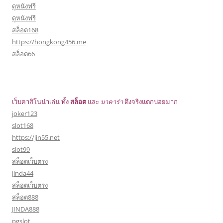
ดูหนังฟรี
ดูหนังฟรี
สล็อต168
https://hongkong456.me
สล็อต66
เว็บคาสิโนน่าเล่น ทั้ง
สล็อต
และ
บาคาร่า
ตึงจริงแตกบ่อยมาก
joker123
slot168
https://jin55.net
slot99
สล็อตเว็บตรง
jinda44
สล็อตเว็บตรง
สล็อต888
JINDA888
pgslot