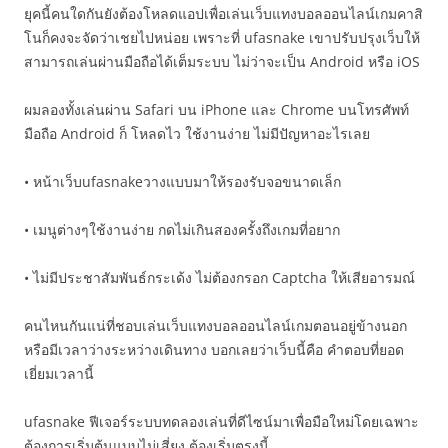
ยุคนี้คนใดกันยังต้องโหลดแอปเพื่อเล่นเว็บแทงบอลออนไลน์เกมคาสิ
โนก็คงจะจัดว่าเชยไปหน่อย เพราะที่ ufasnake เขาปรับปรุงเว็บให้
สามารถเล่นผ่านมือถือได้เต็มระบบ ไม่ว่าจะเป็น Android หรือ iOS
ผมลองทั้งเล่นผ่าน Safari บน iPhone และ Chrome บนโทรศัพท์
มือถือ Android ก็ โหลดไว ใช้งานง่าย ไม่มีปัญหาอะไรเลย
• หน้าเว็บufasnakeวางแบบมาให้รองรับจอขนาดเล็ก
• เมนูต่างๆใช้งานง่าย กดไม่เกินสองครั้งถึงเกมที่อยาก
• ไม่มีประชาสัมพันธ์กระเด้ง ไม่ต้องกรอก Captcha ให้เสียอารมณ์
คนไหนกันแน่ที่ชอบเล่นเว็บแทงบอลออนไลน์เกมตอนอยู่ข้างนอก
หรือมีเวลาว่างระหว่างเดินทาง บอกเลยว่าเว็บนี้คือ คำตอบที่ยอด
เยี่ยมเวลานี้
ufasnake ฟีเจอร์ระบบทดลองเล่นที่ดีไซน์มาเพื่อมือใหม่โดยเฉพาะ
ต้องการเริ่มต้นแบบไม่เสี่ยง ต้องเริ่มตรงนี้