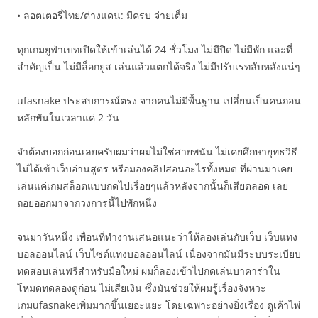
• ลอตเตอรี่ไทย/ต่างแดน: มีครบ จ่ายเต็ม
ทุกเกมยูฟ่าเบทเปิดให้เข้าเล่นได้ 24 ชั่วโมง ไม่มีปิด ไม่มีพัก และที่
สำคัญเป็น ไม่มีล็อกยูส เล่นแล้วแตกได้จริง ไม่มีปรับเรทลับหลังแน่ๆ
ufasnake ประสบการณ์ตรง จากคนไม่มีพื้นฐาน เปลี่ยนเป็นคนถอน
หลักพันในเวลาแค่ 2 วัน
จำต้องบอกก่อนเลยครับผมว่าผมไม่ใช่สายพนัน ไม่เคยศึกษายุทธวิธี
ไม่ได้เข้าเว็บอ่านสูตร หรือมองคลิปสอนอะไรทั้งหมด ที่ผ่านมาเคย
เล่นแค่เกมสล็อตแบบกดไปเรื่อยๆแล้วหลังจากนั้นก็เสียตลอด เลย
ถอยออกมาจากวงการนี้ไปพักหนึ่ง
จนมาวันหนึ่ง เพื่อนที่ทำงานเสนอแนะว่าให้ลองเล่นกับเว็บ เว็บแทง
บอลออนไลน์ เว็บไซต์แทงบอลออนไลน์ เนื่องจากมันมีระบบระเบียบ
ทดสอบเล่นฟรีสำหรับมือใหม่ ผมก็ลองเข้าไปกดเล่นบาคาร่าใน
โหมดทดลองดูก่อน ไม่เสียเงิน ซึ่งมันช่วยให้ผมรู้เรื่องจังหวะ
เกมufasnakeเพิ่มมากขึ้นเยอะแยะ โดยเฉพาะอย่างยิ่งเรื่อง ดูเค้าไพ่