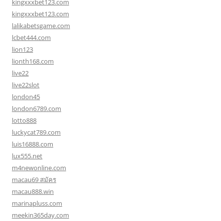
kingxxxbet123.com
kingxxxbet123.com
lalikabetsgame.com
lcbet444.com
lion123
lionth168.com
live22
live22slot
london45
london6789.com
lotto888
luckycat789.com
luis16888.com
lux555.net
m4newonline.com
macau69 สมัคร
macau888.win
marinapluss.com
meekin365day.com