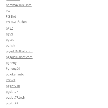
paramax1688.info
PG
PG Slot
PG Slot เว็บใหม่
pg77
pg99
pgceo
pgfish
pggold168bet.com
pggold168bet.com
pgheng
Pgheng99
pgjoker auto
PGSlot
pgslot718
pgslot77
pgslot77.tech
pgslot99