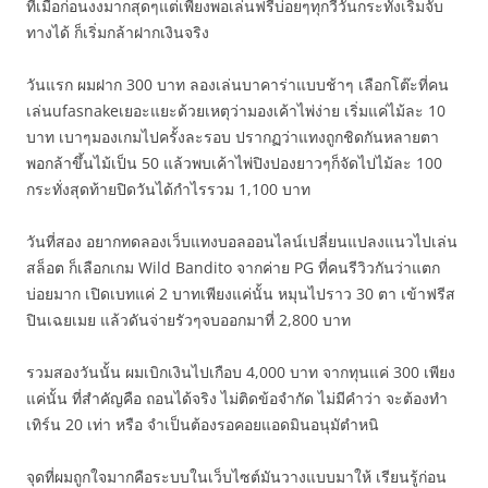
ที่เมื่อก่อนงงมากสุดๆแต่เพียงพอเล่นฟรีบ่อยๆทุกวี่วันกระทั่งเริ่มจับ
ทางได้ ก็เริ่มกล้าฝากเงินจริง
วันแรก ผมฝาก 300 บาท ลองเล่นบาคาร่าแบบช้าๆ เลือกโต๊ะที่คน
เล่นufasnakeเยอะแยะด้วยเหตุว่ามองเค้าไพ่ง่าย เริ่มแค่ไม้ละ 10
บาท เบาๆมองเกมไปครั้งละรอบ ปรากฏว่าแทงถูกชิดกันหลายตา
พอกล้าขึ้นไม้เป็น 50 แล้วพบเค้าไพ่ปิงปองยาวๆก็จัดไปไม้ละ 100
กระทั่งสุดท้ายปิดวันได้กำไรรวม 1,100 บาท
วันที่สอง อยากทดลองเว็บแทงบอลออนไลน์เปลี่ยนแปลงแนวไปเล่น
สล็อต ก็เลือกเกม Wild Bandito จากค่าย PG ที่คนรีวิวกันว่าแตก
บ่อยมาก เปิดเบทแค่ 2 บาทเพียงแค่นั้น หมุนไปราว 30 ตา เข้าฟรีส
ปินเฉยเมย แล้วดันจ่ายรัวๆจบออกมาที่ 2,800 บาท
รวมสองวันนั้น ผมเบิกเงินไปเกือบ 4,000 บาท จากทุนแค่ 300 เพียง
แค่นั้น ที่สำคัญคือ ถอนได้จริง ไม่ติดข้อจำกัด ไม่มีคำว่า จะต้องทำ
เทิร์น 20 เท่า หรือ จำเป็นต้องรอคอยแอดมินอนุมัตำหนิ
จุดที่ผมถูกใจมากคือระบบในเว็บไซต์มันวางแบบมาให้ เรียนรู้ก่อน