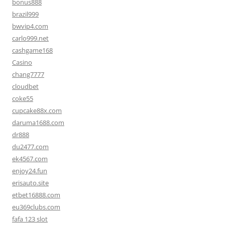
bonus888
brazil999
bwvip4.com
carlo999.net
cashgame168
Casino
chang7777
cloudbet
coke55
cupcake88x.com
daruma1688.com
dr888
du2477.com
ek4567.com
enjoy24.fun
erisauto.site
etbet16888.com
eu369clubs.com
fafa 123 slot