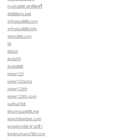
hydra888 เครดิตฟรี
ib888pro.bet
infyplus888.com
infyplus888.info
item388.com
Jili
Jilislot
Jinda55
jinda888
Joker123
joker123auto
joker123th
Joker123th.com
Judhai168
khumsup888.me
kimchibetbet.com
kingdom66 ทางเข้า
kingromans789.com