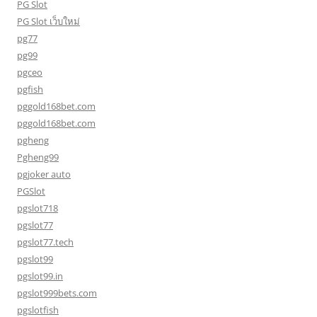
PG Slot
PG Slot เว็บใหม่
pg77
pg99
pgceo
pgfish
pggold168bet.com
pggold168bet.com
pgheng
Pgheng99
pgjoker auto
PGSlot
pgslot718
pgslot77
pgslot77.tech
pgslot99
pgslot99.in
pgslot999bets.com
pgslotfish