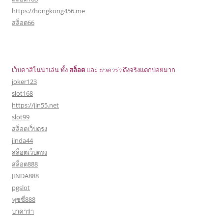
https://hongkong456.me
สล็อต66
เว็บคาสิโนน่าเล่น ทั้ง
สล็อต
และ
บาคาร่า
ตึงจริงแตกบ่อยมาก
joker123
slot168
https://jin55.net
slot99
สล็อตเว็บตรง
jinda44
สล็อตเว็บตรง
สล็อต888
JINDA888
pgslot
พุซซี่888
บาคาร่า