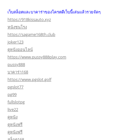
เว็บสล็อตและบาคาร่าของโครตดีเว็บนี้เล่นแล้วรวยจัดๆ
https://918kissauto.xyz
หนังชนโรง
https://sagame168th.club
joker123
ดูหนังออนไลน์
https://www.pussy888play.com
pussy888
บาคาร่า168
https://www.pgslot.golf
pgslot77
pg99
fullslotpg
live22
ดูหนัง
ดูหนังฟรี
ดูหนังฟรี
สล็อต168