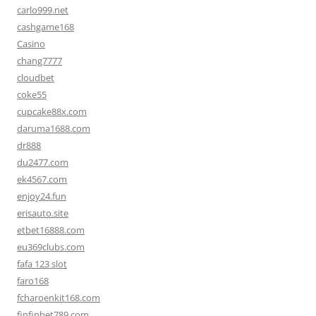
carlo999.net
cashgame168
Casino
chang7777
cloudbet
coke55
cupcake88x.com
daruma1688.com
dr888
du2477.com
ek4567.com
enjoy24.fun
erisauto.site
etbet16888.com
eu369clubs.com
fafa 123 slot
faro168
fcharoenkit168.com
finfinbet789.com