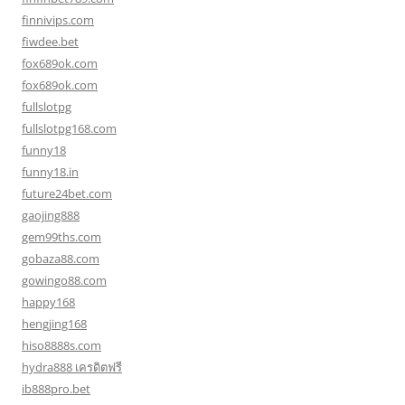
finnivips.com
fiwdee.bet
fox689ok.com
fox689ok.com
fullslotpg
fullslotpg168.com
funny18
funny18.in
future24bet.com
gaojing888
gem99ths.com
gobaza88.com
gowingo88.com
happy168
hengjing168
hiso8888s.com
hydra888 เครดิตฟรี
ib888pro.bet