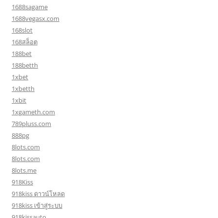
1688sagame
1688vegasx.com
168slot
168สล็อต
188bet
188betth
1xbet
1xbetth
1xbit
1xgameth.com
789pluss.com
888pg
8lots.com
8lots.com
8lots.me
918Kiss
918kiss ดาวน์โหลด
918kiss เข้าสู่ระบบ
918kissauto