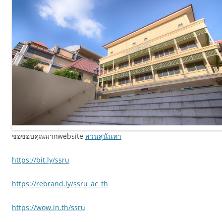
ขอขอบคุณมากwebsite
สวนสุนันทา
https://bit.ly/ssru
https://rebrand.ly/ssru_ac_th
https://wow.in.th/ssru