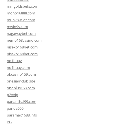
mmgoldsbets.com
mono16888.com
mun789slot.com
mwin9s.com
nagawaybet.com
nemo168casino.com
niseko168bet.com
niseko168bet.com
no1huay
no1huay.com
okcasino159.com
onesiamclub.site
onoplus168.com
p2vvip
pananthai99.com
panda555
paramax1688.info
PG