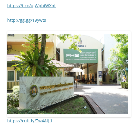
https://t.co/ujWpbiWXnL
http://gg.gg/19ywts
https://cutt.ly/Tw4Atjfi