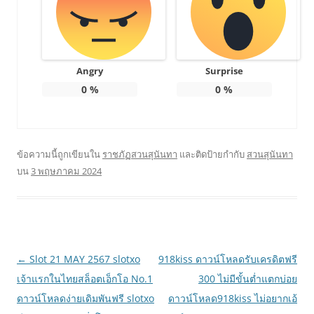
Angry
Surprise
0
%
0
%
ข้อความนี้ถูกเขียนใน
ราชภัฏสวนสุนันทา
และติดป้ายกำกับ
สวนสุนันทา
บน
3 พฤษภาคม 2024
เมนู
←
Slot 21 MAY 2567 slotxo
918kiss ดาวน์โหลดรับเครดิตฟรี
นำทาง
เจ้าแรกในไทยสล็อตเอ็กโอ No.1
300 ไม่มีขั้นต่ำแตกบ่อย
เรื่อง
ดาวน์โหลดง่ายเดิมพันฟรี slotxo
ดาวน์โหลด918kiss ไม่อยากเอ้