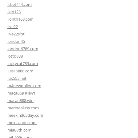
lcbet444.com
lion123
lionth168.com
live22
live22slot
london45
london6789.com
lotto888
luckycat789.com
luis16888.com
lux555.net
m4newonline.com
macau69 สมัคร
macau888.win
marinapluss.com
meekin365day.com
mexicanoo.com
mia88th.com
mib555s.com