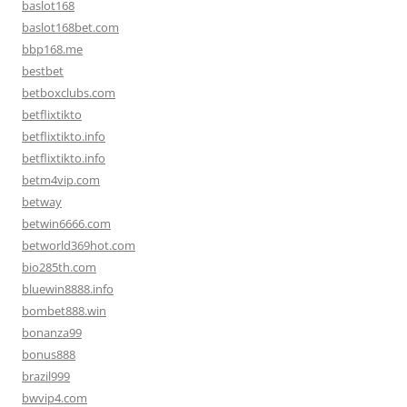
baslot168
baslot168bet.com
bbp168.me
bestbet
betboxclubs.com
betflixtikto
betflixtikto.info
betflixtikto.info
betm4vip.com
betway
betwin6666.com
betworld369hot.com
bio285th.com
bluewin8888.info
bombet888.win
bonanza99
bonus888
brazil999
bwvip4.com