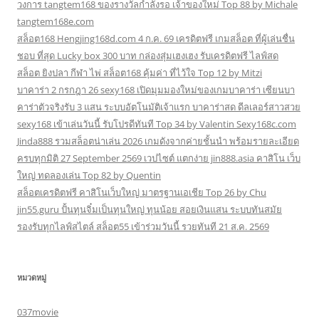
วงการ tangtem168 ของรางวัลกำลังรอ เจ้าของใหม่ Top 88 by Michale
tangtem168e.com
สล็อต168 Hengjing168d.com 4 ก.ค. 69 เครดิตฟรี เกมสล็อต ที่ผู้เล่นชื่น
ชอบ ที่สุด Lucky box 300 บาท กล่องสุ่มเฮงเฮง รับเครดิตฟรี ไลฟ์สด
สล็อต ยิงปลา กีฬา ไพ่ สล็อต168 คุ้มค่า ที่ไว้ใจ Top 12 by Mitzi
บาคาร่า 2 กรกฎา 26 sexy168 เปิดมุมมองใหม่ของเกมบาคาร่า เซียนบา
คาร่าตัวจริงรับ 3 แสน ระบบอัตโนมัติเจ้าแรก บาคาร่าสด ดีลเลอร์สาวสวย
sexy168 เข้าเล่นวันนี้ รับโปรดีทันที Top 34 by Valentin Sexy168c.com
Jinda888 รวมสล็อตน่าเล่น 2026 เกมดังจากค่ายชั้นนำ พร้อมรายละเอียด
ครบทุกมิติ 27 September 2569 เวปไซต์ แตกง่าย jin888.asia คาสิโน เว็บ
ใหญ่ ทดลองเล่น Top 82 by Quentin
สล็อตเครดิตฟรี คาสิโนเว็บใหญ่ มาตรฐานเอเชีย Top 26 by Chu
jin55.guru ปั้นทุนจิ๋มเป็นทุนใหญ่ ทุนน้อย สอยเงินแสน ระบบทันสมัย
รองรับทุกไลฟ์สไตล์ สล็อต55 เข้าร่วมวันนี้ รวยทันที 21 ส.ค. 2569
หมวดหมู่
037movie