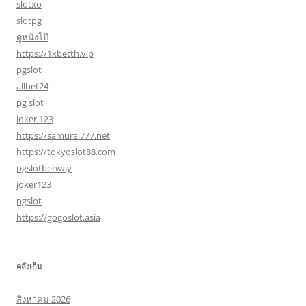
slotxo
slotpg
ดูหนังโป๊
https://1xbetth.vip
pgslot
allbet24
pg slot
joker 123
https://samurai777.net
https://tokyoslot88.com
pgslotbetway
joker123
pgslot
https://gogoslot.asia
คลังเก็บ
สิงหาคม 2026