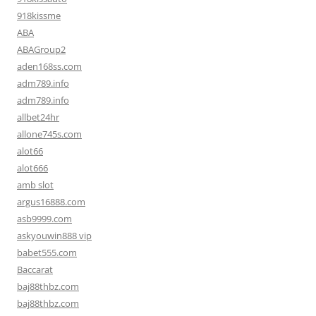
918kissme
ABA
ABAGroup2
aden168ss.com
adm789.info
adm789.info
allbet24hr
allone745s.com
alot66
alot666
amb slot
argus16888.com
asb9999.com
askyouwin888 vip
babet555.com
Baccarat
baj88thbz.com
baj88thbz.com