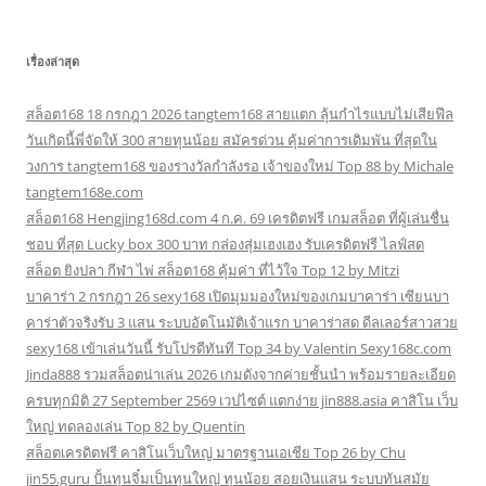
เรื่องล่าสุด
สล็อต168 18 กรกฎา 2026 tangtem168 สายแตก ลุ้นกำไรแบบไม่เสียฟีล
วันเกิดนี้พี่จัดให้ 300 สายทุนน้อย สมัครด่วน คุ้มค่าการเดิมพัน ที่สุดใน
วงการ tangtem168 ของรางวัลกำลังรอ เจ้าของใหม่ Top 88 by Michale
tangtem168e.com
สล็อต168 Hengjing168d.com 4 ก.ค. 69 เครดิตฟรี เกมสล็อต ที่ผู้เล่นชื่น
ชอบ ที่สุด Lucky box 300 บาท กล่องสุ่มเฮงเฮง รับเครดิตฟรี ไลฟ์สด
สล็อต ยิงปลา กีฬา ไพ่ สล็อต168 คุ้มค่า ที่ไว้ใจ Top 12 by Mitzi
บาคาร่า 2 กรกฎา 26 sexy168 เปิดมุมมองใหม่ของเกมบาคาร่า เซียนบา
คาร่าตัวจริงรับ 3 แสน ระบบอัตโนมัติเจ้าแรก บาคาร่าสด ดีลเลอร์สาวสวย
sexy168 เข้าเล่นวันนี้ รับโปรดีทันที Top 34 by Valentin Sexy168c.com
Jinda888 รวมสล็อตน่าเล่น 2026 เกมดังจากค่ายชั้นนำ พร้อมรายละเอียด
ครบทุกมิติ 27 September 2569 เวปไซต์ แตกง่าย jin888.asia คาสิโน เว็บ
ใหญ่ ทดลองเล่น Top 82 by Quentin
สล็อตเครดิตฟรี คาสิโนเว็บใหญ่ มาตรฐานเอเชีย Top 26 by Chu
jin55.guru ปั้นทุนจิ๋มเป็นทุนใหญ่ ทุนน้อย สอยเงินแสน ระบบทันสมัย