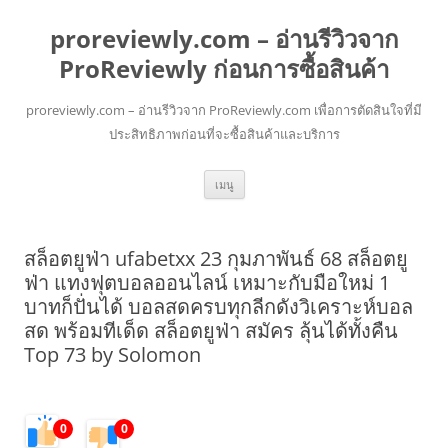
proreviewly.com – อ่านรีวิวจาก
ProReviewly ก่อนการซื้อสินค้า
proreviewly.com – อ่านรีวิวจาก ProReviewly.com เพื่อการตัดสินใจที่มี
ประสิทธิภาพก่อนที่จะซื้อสินค้าและบริการ
ข้าม
เมนู
ไป
ยัง
เนื้อหา
สล็อตยูฟ่า ufabetxx 23 กุมภาพันธ์ 68 สล็อตยู
ฟ่า แทงฟุตบอลออนไลน์ เหมาะกับมือใหม่ 1
บาทก็ปั่นได้ บอลสดครบทุกลีกดังวิเคราะห์บอล
สด พร้อมทีเด็ด สล็อตยูฟ่า สมัคร ลุ้นได้ทั้งคืน
Top 73 by Solomon
0
0