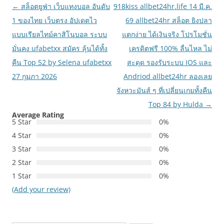
เมนู
←
สล็อตยูฟ่า เว็บแทงบอล อันดับ
918kiss allbet24hr.life 14 มี.ค.
นำทาง
1 ของไทย เว็บตรง อัปเดตไว
69 allbet24hr สล็อต ยิงปลา
เรื่อง
แบบเรียลไทม์คาสิโนบอล ระบบ
แตกง่าย ได้เงินจริง โปรโมชั่น
มั่นคง ufabetxx สมัคร ลุ้นได้ทั้ง
เครดิตฟรี 100% ลื่นไหล ไม่
คืน Top 52 by Selena ufabetxx
สะดุด รองรับระบบ IOS และ
27 กุมภา 2026
Andriod allbet24hr ลองเลย
จังหวะมันส์ ๆ ที่เปลี่ยนเกมทั้งคืน
Top 84 by Hulda
→
Average Rating
5 Star
0%
4 Star
0%
3 Star
0%
2 Star
0%
1 Star
0%
(Add your review)