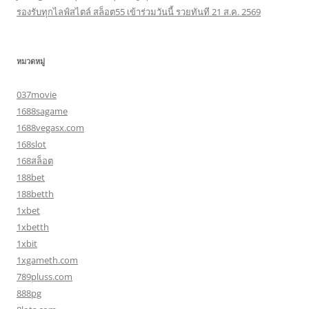
รองรับทุกไลฟ์สไตล์ สล็อต55 เข้าร่วมวันนี้ รวยทันที 21 ส.ค. 2569
หมวดหมู่
037movie
1688sagame
1688vegasx.com
168slot
168สล็อต
188bet
188betth
1xbet
1xbetth
1xbit
1xgameth.com
789pluss.com
888pg