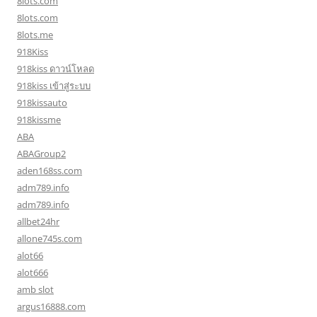
8lots.com
8lots.com
8lots.me
918Kiss
918kiss ดาวน์โหลด
918kiss เข้าสู่ระบบ
918kissauto
918kissme
ABA
ABAGroup2
aden168ss.com
adm789.info
adm789.info
allbet24hr
allone745s.com
alot66
alot666
amb slot
argus16888.com