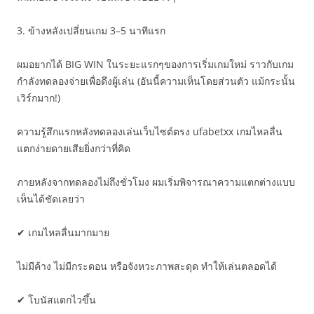
3. ข้างหลังเปลี่ยนเกม 3–5 นาทีแรก
ผมอยากได้ BIG WIN ในระยะแรกๆของการเริ่มเกมใหม่ ราวกับเกม
กำลังทดลองจ่ายเพื่อดึงผู้เล่น (อันนี้ความเห็นโดยส่วนตัว แม้กระนั้น
เวิร์กมาก!)
ความรู้สึกแรกหลังทดลองเล่นเว็บไซต์ตรง ufabetxx เกมไหลลื่น
แตกง่ายดายเสียยิ่งกว่าที่คิด
ภายหลังจากทดลองไม่ถึงชั่วโมง ผมเริ่มพิจารณาความแตกต่างแบบ
เห็นได้ชัดเลยว่า
✔ เกมไหลลื่นมากมาย
ไม่มีค้าง ไม่มีกระดอน หรือจังหวะภาพสะดุด ทำให้เล่นตลอดได้
✔ โบนัสแตกไวขึ้น