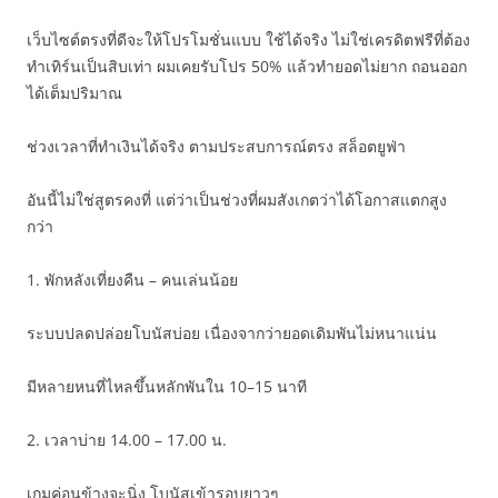
เว็บไซต์ตรงที่ดีจะให้โปรโมชั่นแบบ ใช้ได้จริง ไม่ใช่เครดิตฟรีที่ต้อง
ทำเทิร์นเป็นสิบเท่า ผมเคยรับโปร 50% แล้วทำยอดไม่ยาก ถอนออก
ได้เต็มปริมาณ
ช่วงเวลาที่ทำเงินได้จริง ตามประสบการณ์ตรง สล็อตยูฟ่า
อันนี้ไม่ใช่สูตรคงที่ แต่ว่าเป็นช่วงที่ผมสังเกตว่าได้โอกาสแตกสูง
กว่า
1. พักหลังเที่ยงคืน – คนเล่นน้อย
ระบบปลดปล่อยโบนัสบ่อย เนื่องจากว่ายอดเดิมพันไม่หนาแน่น
มีหลายหนที่ไหลขึ้นหลักพันใน 10–15 นาที
2. เวลาบ่าย 14.00 – 17.00 น.
เกมค่อนข้างจะนิ่ง โบนัสเข้ารอบยาวๆ