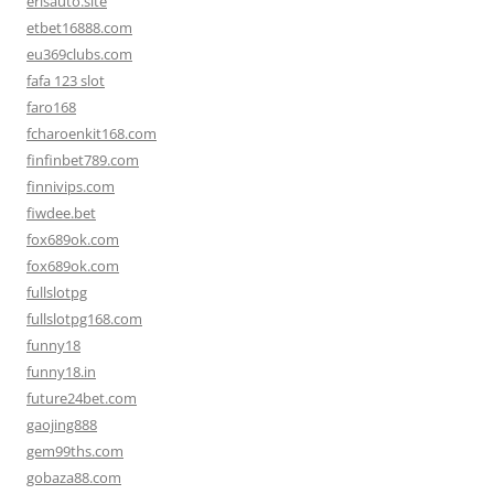
erisauto.site
etbet16888.com
eu369clubs.com
fafa 123 slot
faro168
fcharoenkit168.com
finfinbet789.com
finnivips.com
fiwdee.bet
fox689ok.com
fox689ok.com
fullslotpg
fullslotpg168.com
funny18
funny18.in
future24bet.com
gaojing888
gem99ths.com
gobaza88.com