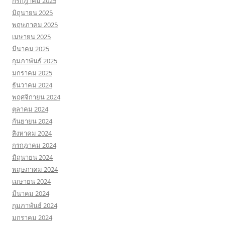
กรกฎาคม 2025
มิถุนายน 2025
พฤษภาคม 2025
เมษายน 2025
มีนาคม 2025
กุมภาพันธ์ 2025
มกราคม 2025
ธันวาคม 2024
พฤศจิกายน 2024
ตุลาคม 2024
กันยายน 2024
สิงหาคม 2024
กรกฎาคม 2024
มิถุนายน 2024
พฤษภาคม 2024
เมษายน 2024
มีนาคม 2024
กุมภาพันธ์ 2024
มกราคม 2024