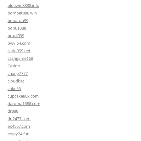
bluewin8888.info
bombet888.win
bonanza99
bonus888
brazil999
bwvip4.com
carlo999.net
cashgame168
Casino
chang7777
cloudbet
coke55
cupcake88x.com
daruma1688.com
dr888
du2477.com
ek4567.com
enjoy24.fun