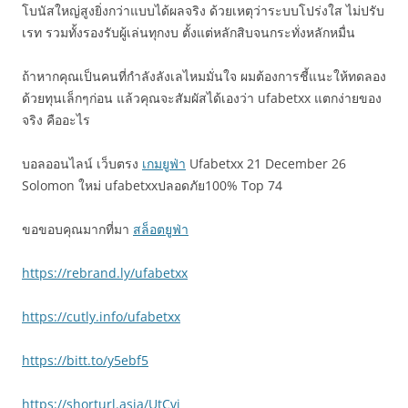
โบนัสใหญ่สูงยิ่งกว่าแบบได้ผลจริง ด้วยเหตุว่าระบบโปร่งใส ไม่ปรับ
เรท รวมทั้งรองรับผู้เล่นทุกงบ ตั้งแต่หลักสิบจนกระทั่งหลักหมื่น
ถ้าหากคุณเป็นคนที่กำลังลังเลไหมมั่นใจ ผมต้องการชี้แนะให้ทดลอง
ด้วยทุนเล็กๆก่อน แล้วคุณจะสัมผัสได้เองว่า ufabetxx แตกง่ายของ
จริง คืออะไร
บอลออนไลน์ เว็บตรง
เกมยูฟ่า
Ufabetxx 21 December 26
Solomon ใหม่ ufabetxxปลอดภัย100% Top 74
ขอขอบคุณมากที่มา
สล็อตยูฟ่า
https://rebrand.ly/ufabetxx
https://cutly.info/ufabetxx
https://bitt.to/y5ebf5
https://shorturl.asia/UtCvj