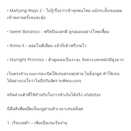
• Mahjong Ways 2 – ไม่รู้เรื่องว่าเข้าทุกคนไหม แม้กระนั้นของผม
เข้าหลายครั้งจนสะดุ้ง
• Sweet Bonanza – ฟรีสปินแตกดี ลูกอมลงอย่างโหดเหี้ยม
• Roma X – คอมโบดีเยี่ยม แล้วก็เข้าฟรีเกมไว
• Starlight Princess – ตัวคูณลงเป็นระยะ จังหวะแตกหนักมีสูงมาก
เว็บตรงจำนวนมากจะเปิดให้เล่นครบทุกค่าย ไม่ล็อกยูส ทำให้เล่น
ได้อย่างแน่ใจว่าไม่มีปรับอัตราแพ้ชนะแน่ๆ
ทริคส่วนตัวที่ใช้สำหรับในการทำเงินได้จริง ufabetxx
นี่คือสิ่งที่ผมยึดเป็นกฎส่วนตัวเวลาเล่นสล็อต
1. เริ่มเบทต่ำ – เพิ่มเมื่อเกมเริ่มจ่าย