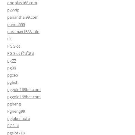
onoplus168.com
p2vvip
pananthai99.com
panda555
paramax1688.info
PG
PG Slot
PG Slot เว็บใหม่
pg77
pg99
pgceo
pgfish
pggold168bet.com
pggold168bet.com
pgheng
Pgheng99
pgjoker auto
PGSlot
pgslot718