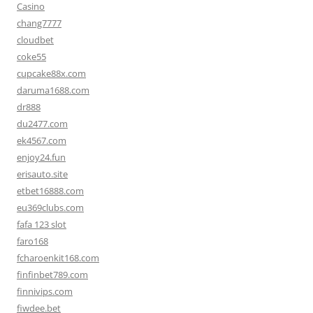
Casino
chang7777
cloudbet
coke55
cupcake88x.com
daruma1688.com
dr888
du2477.com
ek4567.com
enjoy24.fun
erisauto.site
etbet16888.com
eu369clubs.com
fafa 123 slot
faro168
fcharoenkit168.com
finfinbet789.com
finnivips.com
fiwdee.bet