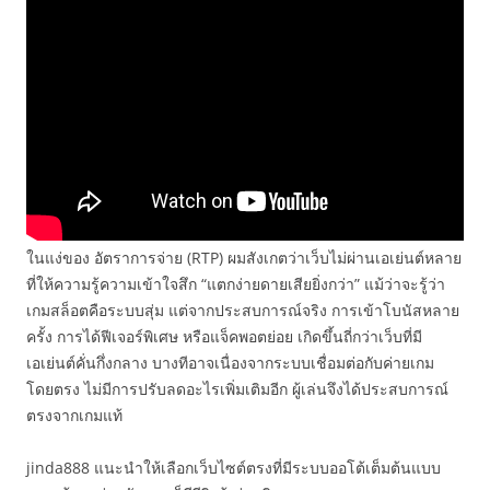
ในแง่ของ อัตราการจ่าย (RTP) ผมสังเกตว่าเว็บไม่ผ่านเอเย่นต์หลาย
ที่ให้ความรู้ความเข้าใจสึก “แตกง่ายดายเสียยิ่งกว่า” แม้ว่าจะรู้ว่า
เกมสล็อตคือระบบสุ่ม แต่จากประสบการณ์จริง การเข้าโบนัสหลาย
ครั้ง การได้ฟีเจอร์พิเศษ หรือแจ็คพอตย่อย เกิดขึ้นถี่กว่าเว็บที่มี
เอเย่นต์คั่นกึ่งกลาง บางทีอาจเนื่องจากระบบเชื่อมต่อกับค่ายเกม
โดยตรง ไม่มีการปรับลดอะไรเพิ่มเติมอีก ผู้เล่นจึงได้ประสบการณ์
ตรงจากเกมแท้
jinda888 แนะนำให้เลือกเว็บไซต์ตรงที่มีระบบออโต้เต็มต้นแบบ