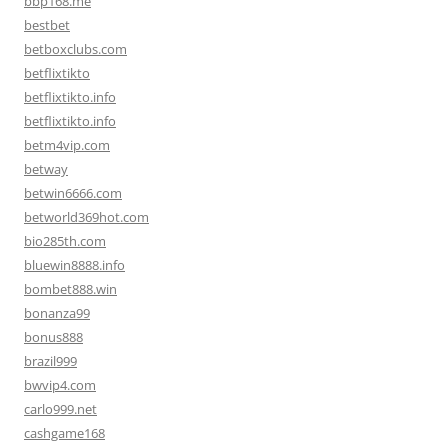
bbp168.me
bestbet
betboxclubs.com
betflixtikto
betflixtikto.info
betflixtikto.info
betm4vip.com
betway
betwin6666.com
betworld369hot.com
bio285th.com
bluewin8888.info
bombet888.win
bonanza99
bonus888
brazil999
bwvip4.com
carlo999.net
cashgame168