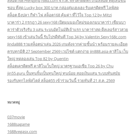
สล็อต168 Hengjing168d.com 4 ก.ค. 69 เครดิตฟรี เกมสล็อต ที่ผู้เล่นชื่น
ชอบ ที่สุด Lucky box 300 บาท กล่องสุ่มเฮงเฮง รับเครดิตฟรี ไลฟ์สด
สล็อต ยิงปลา กีฬา ไพ่ สล็อต168 คุ้มค่า ที่ไว้ใจ Top 12 by Mitzi
บาคาร่า 2 กรกฎา 26 sexy168 เปิดมุมมองใหม่ของเกมบาคาร่า เซียนบา
คาร่าตัวจริงรับ 3 แสน ระบบอัตโนมัติเจ้าแรก บาคาร่าสด ดีลเลอร์สาวสวย
sexy168 เข้าเล่นวันนี้ รับโปรดีทันที Top 34 by Valentin Sexy168c.com
Jinda888 รวมสล็อตน่าเล่น 2026 เกมดังจากค่ายชั้นนำ พร้อมรายละเอียด
ครบทุกมิติ 27 September 2569 เวปไซต์ แตกง่าย jin888.asia คาสิโน เว็บ
ใหญ่ ทดลองเล่น Top 82 by Quentin
สล็อตเครดิตฟรี คาสิโนเว็บใหญ่ มาตรฐานเอเชีย Top 26 by Chu
jin55.guru ปั้นทุนจิ๋มเป็นทุนใหญ่ ทุนน้อย สอยเงินแสน ระบบทันสมัย
รองรับทุกไลฟ์สไตล์ สล็อต55 เข้าร่วมวันนี้ รวยทันที 21 ส.ค. 2569
หมวดหมู่
037movie
1688sagame
1688vegasx.com