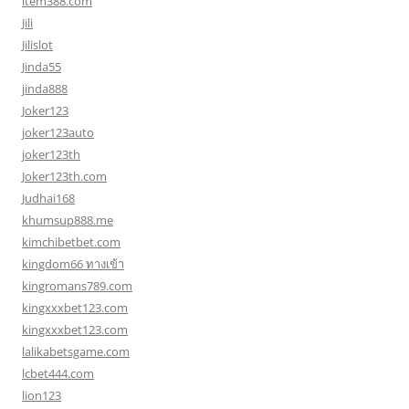
item388.com
Jili
Jilislot
Jinda55
jinda888
Joker123
joker123auto
joker123th
Joker123th.com
Judhai168
khumsup888.me
kimchibetbet.com
kingdom66 ทางเข้า
kingromans789.com
kingxxxbet123.com
kingxxxbet123.com
lalikabetsgame.com
lcbet444.com
lion123