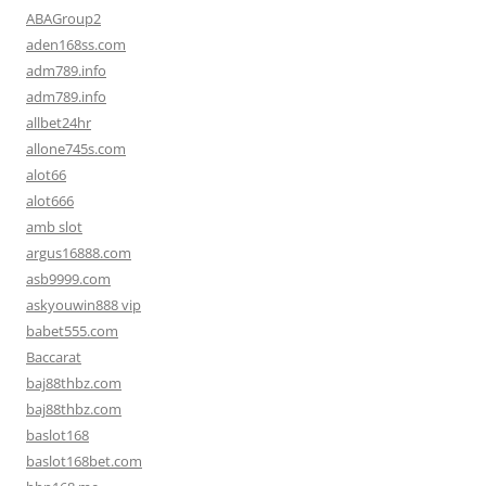
ABAGroup2
aden168ss.com
adm789.info
adm789.info
allbet24hr
allone745s.com
alot66
alot666
amb slot
argus16888.com
asb9999.com
askyouwin888 vip
babet555.com
Baccarat
baj88thbz.com
baj88thbz.com
baslot168
baslot168bet.com