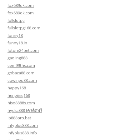
fox689ok.com
fox689ok.com
fullslotpg
fullslotpg168.com
funny18
funny18.in
future24bet.com
gaojing888
gem99ths.com
gobaza88.com
gowingo88.com
happy168
hengjing168
hiso8888s.com
hydra888 เครดิตฟรี
ib888pro.bet
infyplus888.com
infyplus888.info