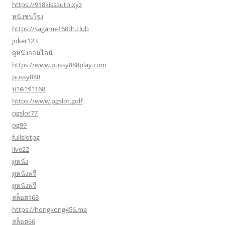
https://918kissauto.xyz
หนังชนโรง
https://sagame168th.club
joker123
ดูหนังออนไลน์
https://www.pussy888play.com
pussy888
บาคาร่า168
https://www.pgslot.golf
pgslot77
pg99
fullslotpg
live22
ดูหนัง
ดูหนังฟรี
ดูหนังฟรี
สล็อต168
https://hongkong456.me
สล็อต66