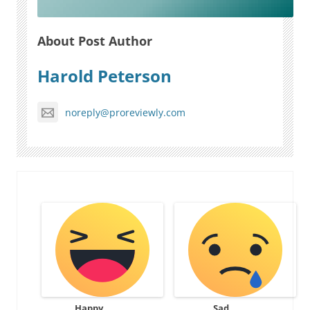
About Post Author
Harold Peterson
noreply@proreviewly.com
Happy
Sad