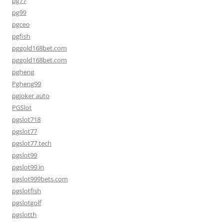
pg77
pg99
pgceo
pgfish
pggold168bet.com
pggold168bet.com
pgheng
Pgheng99
pgjoker auto
PGSlot
pgslot718
pgslot77
pgslot77.tech
pgslot99
pgslot99.in
pgslot999bets.com
pgslotfish
pgslotgolf
pgslotth