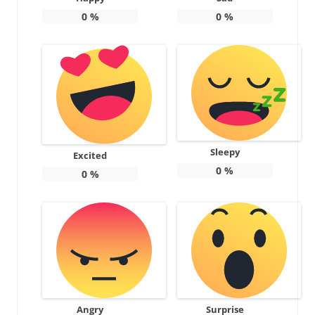
0
%
0
%
Sleepy
Excited
0
%
0
%
Angry
Surprise