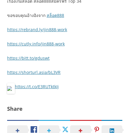
เรื่องเกมสล็อต สล็อต888สมัครฟรี Top 34
ขอขอบคุณอ้างอิงจาก
สล็อต888
https://rebrand.ly/jin888-work
https://cutly.info/jin888-work
https://bitt.to/gduswt
https://shorturl.asia/bL3VR
https://t.co/E3RUTktkIj
Share