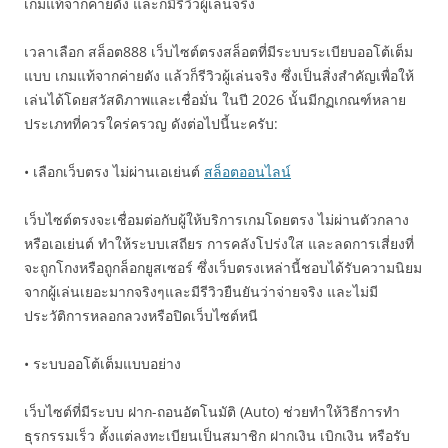
เกมแท้จากค่ายดัง และก็มีรีวิวผู้เล่นจริง
เวลาเลือก สล็อต888 เว็บไซต์ตรงสล็อตที่มีระบบระเบียบออโต้เต็ม
แบบ เกมแท้จากค่ายดัง แล้วก็รีวิวผู้เล่นจริง ซึ่งเป็นสิ่งสำคัญเพื่อให้
เล่นได้โดยสวัสดิภาพและเชื่อมั่น ในปี 2026 นั้นมีกฏเกณฑ์หลาย
ประเภทที่ควรใคร่ครวญ ดังต่อไปนี้นะครับ:
• เลือกเว็บตรง ไม่ผ่านเอเย่นต์
สล็อตออนไลน์
เว็บไซต์ตรงจะเชื่อมต่อกับผู้ให้บริการเกมโดยตรง ไม่ผ่านตัวกลาง
หรือเอเย่นต์ ทำให้ระบบเสถียร การคลังโปร่งใส และลดการเสี่ยงที่
จะถูกโกงหรือถูกล็อกยูสเซอร์ ซึ่งเว็บตรงเหล่านี้ชอบได้รับความนิยม
จากผู้เล่นเยอะมากจริงๆและมีรีวิวยืนยันว่าจ่ายจริง และไม่มี
ประวัติการหลอกลวงหรือปิดเว็บไซต์หนี
• ระบบออโต้เต็มแบบอย่าง
เว็บไซต์ที่มีระบบ ฝาก-ถอนอัตโนมัติ (Auto) ช่วยทำให้วิธีการทำ
ธุรกรรมเร็ว ตั้งแต่ลงทะเบียนเป็นสมาชิก ฝากเงิน เบิกเงิน หรือรับ