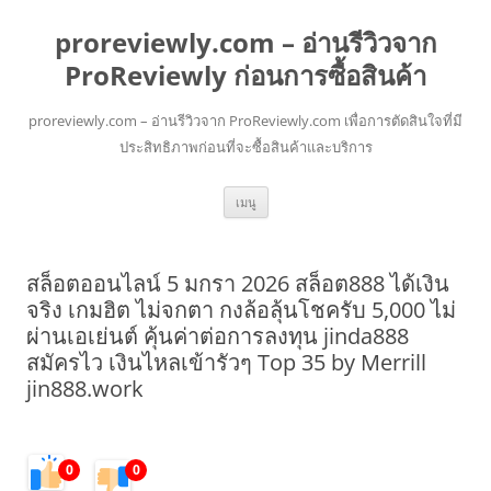
proreviewly.com – อ่านรีวิวจาก
ProReviewly ก่อนการซื้อสินค้า
proreviewly.com – อ่านรีวิวจาก ProReviewly.com เพื่อการตัดสินใจที่มี
ประสิทธิภาพก่อนที่จะซื้อสินค้าและบริการ
ข้าม
เมนู
ไป
ยัง
เนื้อหา
สล็อตออนไลน์ 5 มกรา 2026 สล็อต888 ได้เงิน
จริง เกมฮิต ไม่จกตา กงล้อลุ้นโชครับ 5,000 ไม่
ผ่านเอเย่นต์ คุ้นค่าต่อการลงทุน jinda888
สมัครไว เงินไหลเข้ารัวๆ Top 35 by Merrill
jin888.work
0
0