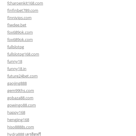
fcharoenkit168.com
finfinbet789.com
finnivips.com
fiwdee.bet
fox689ok.com
fox689ok.com
fullslotpg
fullslotpg168.com
funny18
funny18.in
future24bet.com
gaojing888
gem99ths.com
gobaza88.com
gowingo88.com
happy168
hengjing168
hiso8888s.com
hydra888 เครดิตฟรี