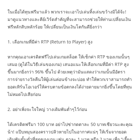
ในเมื่อได้ทุนฟรีมาแล้ว พวกเราจะเอาไปเล่นทิ้งเล่นขว้างมิได้จ้ะ!
มาดูแนวทางและคีย์เวิร์ดสำคัญที่จะสามารถช่วยให้ท่านเปลี่ยนเงิน
ฟรีหลักสิบหลักร้อย ให้เปลี่ยนเป็นเงินโตกันดียิ่งกว่า
1. เลือกเกมที่มีค่า RTP (Return to Player) สูง
หากคุณเอาเครดิตฟรีไปเล่นเกมสล็อต ให้เช็กค่า RTP ของเกมนั้นๆ
เสมอ (ดูได้ในวิธีเล่นของเกม) เสนอแนะให้เลือกเกมที่มีค่า RTP สูง
ขึ้นมากยิ่งกว่า 96% ขึ้นไป ด้วยเหตุว่ามันแสดงว่าเกมนั้นมีอัตรา
การจ่ายรางวัลคืนให้ผู้เล่นค่อนข้างจะบ่อย ทำให้พวกเราสามารถทำ
ยอดเทิร์นโอเวอร์ให้ครบตามข้อตกลงได้ง่ายดายมากยิ่งขึ้นโดยที่ทุน
ไม่หมดไปเสียก่อน
2. อย่าเพิ่งจะใจใหญ่ วางเดิมพันต่ำๆไว้ก่อน
ได้เครดิตฟรีมา 100 บาท อย่าไปซ่ากดตาละ 50 บาทเชียวนะคะคุณ
น้า! แป๊บหมุนสองคราวปลิวหายไปในอากาศแน่ๆ ให้เริ่มจากยอด
เดิมพันขั้นต่ำที่สุดของเกม เช่น ตาละ 1 บาท หรือ 2 บาท เพื่อ “เลี้ยง