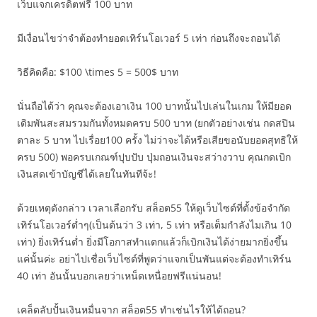
เว็บแจกเครดิตฟรี 100 บาท
มีเงื่อนไขว่าจำต้องทำยอดเทิร์นโอเวอร์ 5 เท่า ก่อนถึงจะถอนได้
วิธีคิดคือ: $100 \times 5 = 500$ บาท
นั่นถือได้ว่า คุณจะต้องเอาเงิน 100 บาทนั้นไปเล่นในเกม ให้มียอด
เดิมพันสะสมรวมกันทั้งหมดครบ 500 บาท (ยกตัวอย่างเช่น กดสปิน
ตาละ 5 บาท ไปเรื่อย100 ครั้ง ไม่ว่าจะได้หรือเสียขอนับยอดสุทธิให้
ครบ 500) พอครบเกณฑ์ปุบปับ ปุ่มถอนเงินจะสว่างวาบ คุณกดเบิก
เงินสดเข้าบัญชีได้เลยในทันทีจ้ะ!
ด้วยเหตุดังกล่าว เวลาเลือกรับ สล็อต55 ให้ดูเว็บไซต์ที่ตั้งข้อจำกัด
เทิร์นโอเวอร์ต่ำๆ(เป็นต้นว่า 3 เท่า, 5 เท่า หรือเต็มกำลังไมเกิน 10
เท่า) ยิ่งเทิร์นต่ำ ยิ่งมีโอกาสทำแตกแล้วก็เบิกเงินได้ง่ายมากยิ่งขึ้น
แค่นั้นค่ะ อย่าไปเชื่อเว็บไซต์ที่พูดว่าแจกเป็นพันแต่จะต้องทำเทิร์น
40 เท่า อันนั้นบอกเลยว่าเหน็ดเหนื่อยฟรีแน่นอน!
เคล็ดลับปั้นเงินหมื่นจาก สล็อต55 ทำเช่นไรให้ได้ถอน?