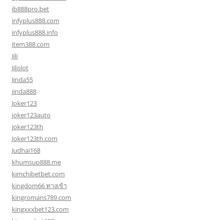
ib888pro.bet
infyplus888.com
infyplus888.info
item388.com
Jili
Jilislot
Jinda55
jinda888
Joker123
joker123auto
joker123th
Joker123th.com
Judhai168
khumsup888.me
kimchibetbet.com
kingdom66 ทางเข้า
kingromans789.com
kingxxxbet123.com