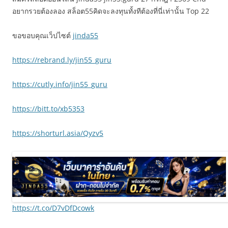
อยากรวยต้องลอง สล็อต55คิดจะลงทุนทั้งทีต้องที่นี่เท่านั้น Top 22
ขอขอบคุณเว็ปไซต์
jinda55
https://rebrand.ly/jin55_guru
https://cutly.info/jin55_guru
https://bitt.to/xb5353
https://shorturl.asia/Qyzv5
https://t.co/D7vDfDcowk