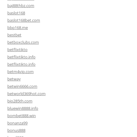
baj88thbz.com
baslot168
baslot168bet.com
bbp168.me
bestbet
betboxclubs.com
betflixtikto
betflixtikto.info
betflixtikto.info
betm4vip.com
betway
betwin6666.com
betworld369hot.com
bio285th.com
bluewin8888.info
bombet888.win
bonanza99
bonus888