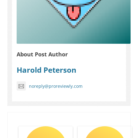
About Post Author
Harold Peterson
noreply@proreviewly.com