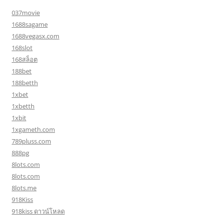
037movie
1688sagame
1688vegasx.com
168slot
168สล็อต
188bet
188betth
1xbet
1xbetth
1xbit
1xgameth.com
789pluss.com
888pg
8lots.com
8lots.com
8lots.me
918Kiss
918kiss ดาวน์โหลด