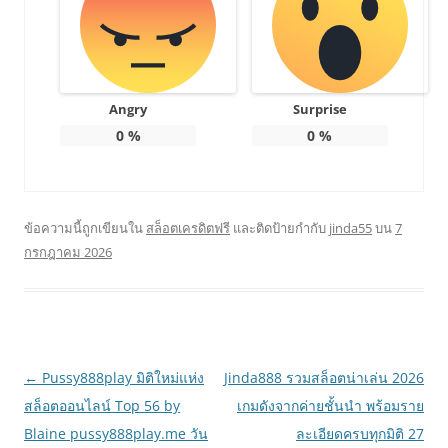
Angry
Surprise
0
%
0
%
ข้อความนี้ถูกเขียนใน
สล็อตเครดิตฟรี
และติดป้ายกำกับ
jinda55
บน
7
กรกฎาคม 2026
เมนู
←
Pussy888play มิติใหม่แห่ง
Jinda888 รวมสล็อตน่าเล่น 2026
นำทาง
สล็อตออนไลน์ Top 56 by
เกมดังจากค่ายชั้นนำ พร้อมราย
เรื่อง
Blaine pussy888play.me วัน
ละเอียดครบทุกมิติ 27