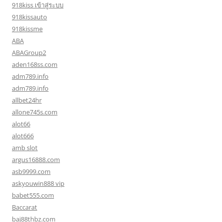
918kiss เข้าสู่ระบบ
918kissauto
918kissme
ABA
ABAGroup2
aden168ss.com
adm789.info
adm789.info
allbet24hr
allone745s.com
alot66
alot666
amb slot
argus16888.com
asb9999.com
askyouwin888 vip
babet555.com
Baccarat
baj88thbz.com