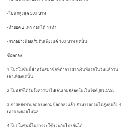
•โบนัสสูงสุด 500 บาท
•ทำยอด 2 เท่า ถอนได้ 4 เท่า
•ฝากอย่างน้อยเริ่มต้นเพียงแค่ 100 บาท แค่นั้น
ข้อตกลง
1.โปรโมชั่นนี้สำหรับสมาชิกที่ทำการฝากเงินทีแรกในวันแล้ววัน
เล่าเพียงแค่นั้น
2.โบนัสที่ได้รับจึงควรนำไปเล่นเกมสล็อตในเว็บไซต์ JINDA55
3.ภายหลังทำยอดครบตามข้อตกลงแล้ว สามารถถอนได้สูงสุดถึง 4
เท่าของยอดโบนัส
4.โปรโมชั่นนี้ไม่อาจจะใช้ร่วมกับโปรอื่นได้