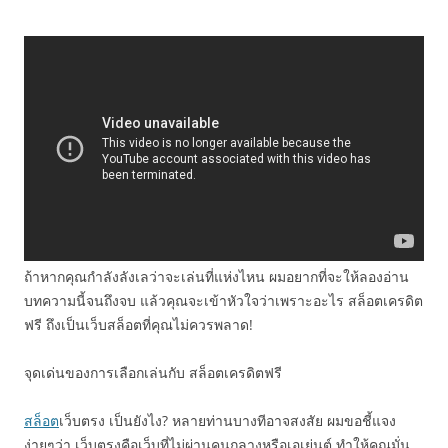
ถ้าหากคุณกำลังลังเลว่าจะเล่นที่แห่งไหน ผมอยากที่จะให้ลองอ่าน
บทความนี้จนถึงจบ แล้วคุณจะเข้าหัวใจว่าเพราะอะไร สล็อตเครดิต
ฟรี ถึงเป็นเว็บสล็อตที่คุณไม่ควรพลาด!
จุดเด่นของการเลือกเล่นกับ สล็อตเครดิตฟรี
สล็อต
เว็บตรง เป็นยังไง? หลายท่านบางทีอาจสงสัย ผมขอชี้แจง
ง่ายๆว่า เว็บตรงคือเว็บที่ไม่ผ่านคนกลางหรือเอเย่นต์ ทำให้คุณมั่น