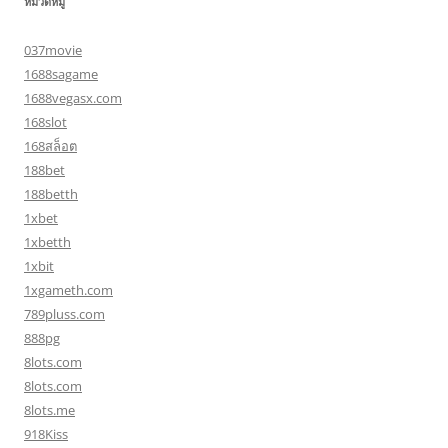
หมวดหมู่
037movie
1688sagame
1688vegasx.com
168slot
168สล็อต
188bet
188betth
1xbet
1xbetth
1xbit
1xgameth.com
789pluss.com
888pg
8lots.com
8lots.com
8lots.me
918Kiss