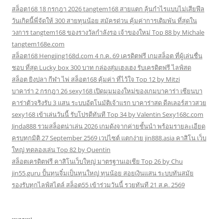
สล็อต168 18 กรกฎา 2026 tangtem168 สายแตก ลุ้นกำไรแบบไม่เสียฟีล
วันเกิดนี้พี่จัดให้ 300 สายทุนน้อย สมัครด่วน คุ้มค่าการเดิมพัน ที่สุดใน
วงการ tangtem168 ของรางวัลกำลังรอ เจ้าของใหม่ Top 88 by Michale
tangtem168e.com
สล็อต168 Hengjing168d.com 4 ก.ค. 69 เครดิตฟรี เกมสล็อต ที่ผู้เล่นชื่น
ชอบ ที่สุด Lucky box 300 บาท กล่องสุ่มเฮงเฮง รับเครดิตฟรี ไลฟ์สด
สล็อต ยิงปลา กีฬา ไพ่ สล็อต168 คุ้มค่า ที่ไว้ใจ Top 12 by Mitzi
บาคาร่า 2 กรกฎา 26 sexy168 เปิดมุมมองใหม่ของเกมบาคาร่า เซียนบา
คาร่าตัวจริงรับ 3 แสน ระบบอัตโนมัติเจ้าแรก บาคาร่าสด ดีลเลอร์สาวสวย
sexy168 เข้าเล่นวันนี้ รับโปรดีทันที Top 34 by Valentin Sexy168c.com
Jinda888 รวมสล็อตน่าเล่น 2026 เกมดังจากค่ายชั้นนำ พร้อมรายละเอียด
ครบทุกมิติ 27 September 2569 เวปไซต์ แตกง่าย jin888.asia คาสิโน เว็บ
ใหญ่ ทดลองเล่น Top 82 by Quentin
สล็อตเครดิตฟรี คาสิโนเว็บใหญ่ มาตรฐานเอเชีย Top 26 by Chu
jin55.guru ปั้นทุนจิ๋มเป็นทุนใหญ่ ทุนน้อย สอยเงินแสน ระบบทันสมัย
รองรับทุกไลฟ์สไตล์ สล็อต55 เข้าร่วมวันนี้ รวยทันที 21 ส.ค. 2569