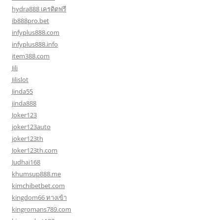
hydra888 เครดิตฟรี
ib888pro.bet
infyplus888.com
infyplus888.info
item388.com
Jili
Jilislot
Jinda55
jinda888
Joker123
joker123auto
joker123th
Joker123th.com
Judhai168
khumsup888.me
kimchibetbet.com
kingdom66 ทางเข้า
kingromans789.com