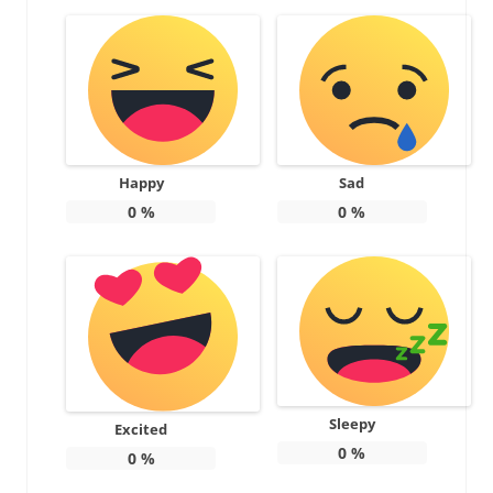
Happy
Sad
0
%
0
%
Sleepy
Excited
0
%
0
%