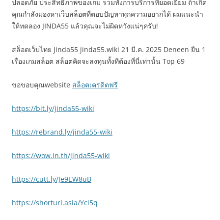
ปลอดภัย ประสิทธิภาพของเกม รวมทั้งการบริการที่ยอดเยี่ยม ถ้าเกิด
คุณกำลังมองหาเว็บสล็อตที่ตอบปัญหาทุกความอยากได้ ผมแนะนำ
ให้ทดลอง JINDA55 แล้วคุณจะไม่ผิดหวังแน่ๆครับ!
สล็อตเว็บไทย Jinda55 jinda55.wiki 21 มี.ค. 2025 Deneen ยืน 1
เรื่องเกมสล็อต สล็อตคิดจะลงทุนทั้งทีต้องที่นี่เท่านั้น Top 69
ขอขอบคุณwebsite
สล็อตเครดิตฟรี
https://bit.ly/jinda55-wiki
https://rebrand.ly/jinda55-wiki
https://wow.in.th/jinda55-wiki
https://cutt.ly/Je9EW8uB
https://shorturl.asia/Yci5q