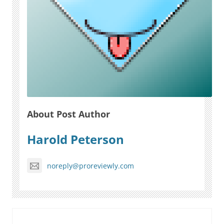
About Post Author
Harold Peterson
noreply@proreviewly.com