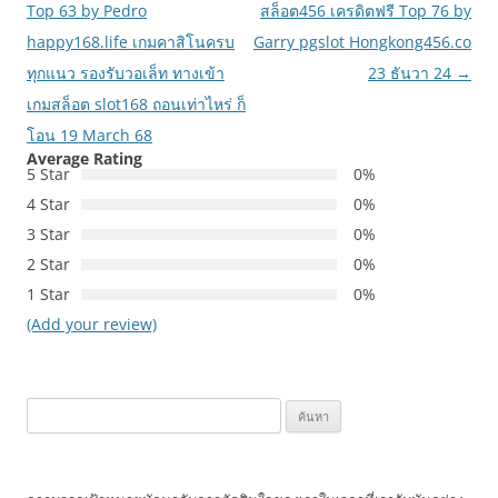
นำทาง
Top 63 by Pedro
สล็อต456 เครดิตฟรี Top 76 by
เรื่อง
happy168.life เกมคาสิโนครบ
Garry pgslot Hongkong456.co
ทุกแนว รองรับวอเล็ท ทางเข้า
23 ธันวา 24
→
เกมสล็อต slot168 ถอนเท่าไหร่ ก็
โอน 19 March 68
Average Rating
5 Star
0%
4 Star
0%
3 Star
0%
2 Star
0%
1 Star
0%
(Add your review)
ค้นหา
สำหรับ: