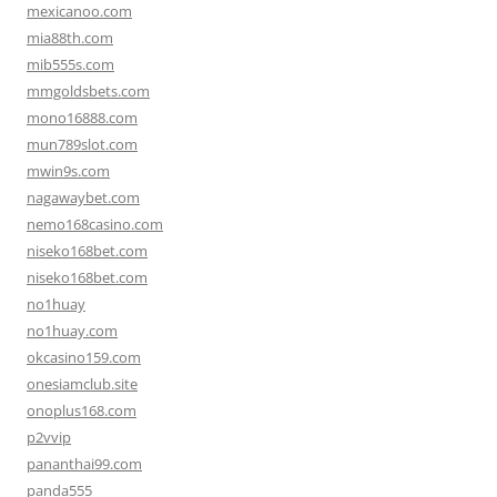
mexicanoo.com
mia88th.com
mib555s.com
mmgoldsbets.com
mono16888.com
mun789slot.com
mwin9s.com
nagawaybet.com
nemo168casino.com
niseko168bet.com
niseko168bet.com
no1huay
no1huay.com
okcasino159.com
onesiamclub.site
onoplus168.com
p2vvip
pananthai99.com
panda555