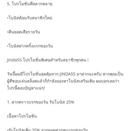
5. โปรโมชั่นที่หลากหลาย
•โบนัสต้อนรับสมาชิกใหม่
•คืนยอดเสียรายวัน
•โบนัสฝากครั้งแรกของวัน
Jinda55 โปรโมชั่นพิเศษสำหรับสมาชิกทุกคน !
วันนี้ผมมีโปรโมชั่นสุดคุ้มจาก JINDA55 มาฝากนะครับ หากคุณเป็น
ผู้ที่ชอบเล่นสล็อตแล้วก็กำลังมองหาโบนัสเสริมเติม ผมบอกเลยว่า
โปรนี้ตอบปัญหาแน่ๆ!
1. ฝากคราวแรกของวัน รับโบนัส 25%
เนื้อหาโปรโมชั่น
•รับโบนัสเพิ่ม 25% จากยอดฝากหนแรกของวัน