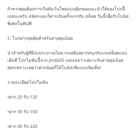
ถ้าหากคุณต้องการเริ่มต้นวันใหม่แบบคุ้มๆผมแนะนำให้ลองโปรนี้
เลยนะครับ สมัครและก็ฝากเงินครั้งแรกกับ สล็อต วันนี้เพื่อรับโบนัส
พิเศษในทันที!
2. โปรฝากสุดคุ้มสำหรับสายทุนน้อย
นำสำหรับผู้ที่มีงบประมาณไม่มากแต่ยังอยากสนุกกับเกมสล็อตแบบ
เต็มที่ โปรโมชั่นนี้จาก Jinda55 บอกเลยว่าเหมาะกับสายทุนน้อย
สุดๆเพราะเหตุว่าฝากน้อยก็ได้โบนัสเพิ่มแบบจัดเต็ม!
รายละเอียดโปรโมชั่น
•ฝาก 20 รับ 120
•ฝาก 30 รับ 150
•ฝาก 40 รับ 220