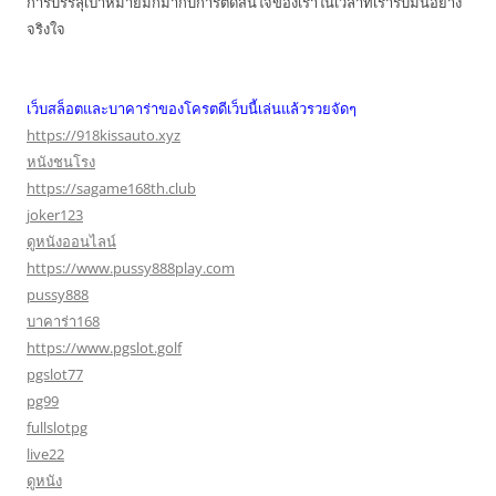
การบรรลุเป้าหมายมักมากับการตัดสินใจของเราในเวลาที่เรารับมันอย่าง
จริงใจ
เว็บสล็อตและบาคาร่าของโครตดีเว็บนี้เล่นแล้วรวยจัดๆ
https://918kissauto.xyz
หนังชนโรง
https://sagame168th.club
joker123
ดูหนังออนไลน์
https://www.pussy888play.com
pussy888
บาคาร่า168
https://www.pgslot.golf
pgslot77
pg99
fullslotpg
live22
ดูหนัง