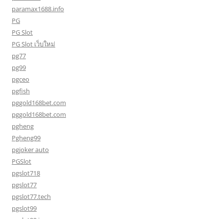
paramax1688.info
PG
PG Slot
PG Slot เว็บใหม่
pg77
pg99
pgceo
pgfish
pggold168bet.com
pggold168bet.com
pgheng
Pgheng99
pgjoker auto
PGSlot
pgslot718
pgslot77
pgslot77.tech
pgslot99