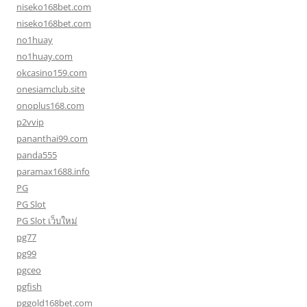
niseko168bet.com
niseko168bet.com
no1huay
no1huay.com
okcasino159.com
onesiamclub.site
onoplus168.com
p2vvip
pananthai99.com
panda555
paramax1688.info
PG
PG Slot
PG Slot เว็บใหม่
pg77
pg99
pgceo
pgfish
pggold168bet.com