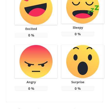
Sleepy
Excited
0
%
0
%
Angry
Surprise
0
%
0
%