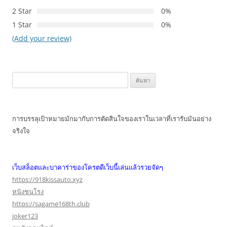
2 Star
0%
1 Star
0%
(Add your review)
ค้นหา
สำหรับ:
การบรรลุเป้าหมายมักมากับการตัดสินใจของเราในเวลาที่เรารับมันอย่าง
จริงใจ
เว็บสล็อตและบาคาร่าของโครตดีเว็บนี้เล่นแล้วรวยจัดๆ
https://918kissauto.xyz
หนังชนโรง
https://sagame168th.club
joker123