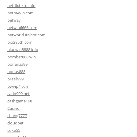
betflixtikto.info
betm4vip.com
betway
betwin6666.com
betworld369hot.com
bio285th.com
bluewin8888.info
bombet888.win
bonanza99
bonus888
brazil999
bwvip4.com
carlo999.net
cashgame168
Casino
chang7777
cloudbet
coke55