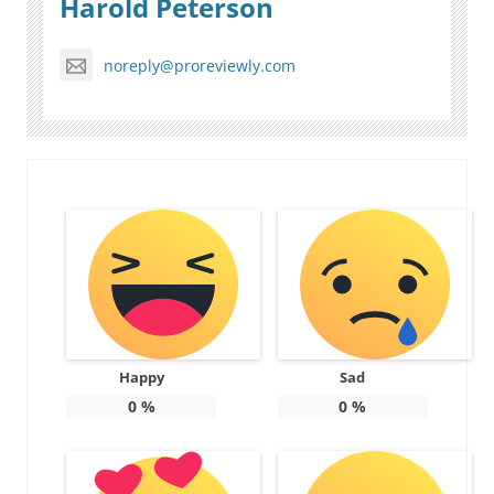
Harold Peterson
noreply@proreviewly.com
Happy
Sad
0
%
0
%