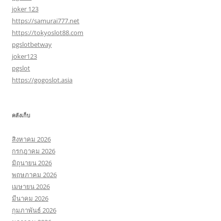
joker 123
https://samurai777.net
https://tokyoslot88.com
pgslotbetway
joker123
pgslot
https://gogoslot.asia
คลังเก็บ
สิงหาคม 2026
กรกฎาคม 2026
มิถุนายน 2026
พฤษภาคม 2026
เมษายน 2026
มีนาคม 2026
กุมภาพันธ์ 2026