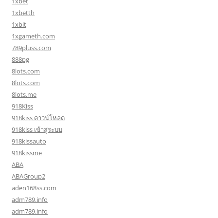
1xbet
1xbetth
1xbit
1xgameth.com
789pluss.com
888pg
8lots.com
8lots.com
8lots.me
918Kiss
918kiss ดาวน์โหลด
918kiss เข้าสู่ระบบ
918kissauto
918kissme
ABA
ABAGroup2
aden168ss.com
adm789.info
adm789.info