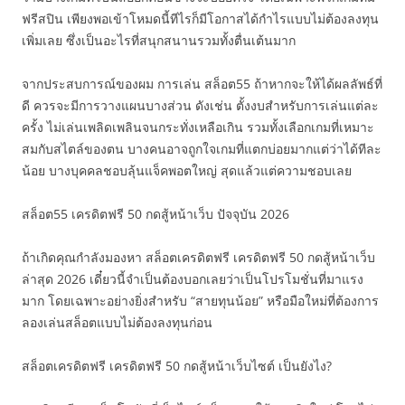
ฟรีสปิน เพียงพอเข้าโหมดนี้ทีไรก็มีโอกาสได้กำไรแบบไม่ต้องลงทุน
เพิ่มเลย ซึ่งเป็นอะไรที่สนุกสนานรวมทั้งตื่นเต้นมาก
จากประสบการณ์ของผม การเล่น สล็อต55 ถ้าหากจะให้ได้ผลลัพธ์ที่
ดี ควรจะมีการวางแผนบางส่วน ดังเช่น ตั้งงบสำหรับการเล่นแต่ละ
ครั้ง ไม่เล่นเพลิดเพลินจนกระทั่งเหลือเกิน รวมทั้งเลือกเกมที่เหมาะ
สมกับสไตล์ของตน บางคนอาจถูกใจเกมที่แตกบ่อยมากแต่ว่าได้ทีละ
น้อย บางบุคคลชอบลุ้นแจ็คพอตใหญ่ สุดแล้วแต่ความชอบเลย
สล็อต55 เครดิตฟรี 50 กดสู้หน้าเว็บ ปัจจุบัน 2026
ถ้าเกิดคุณกำลังมองหา สล็อตเครดิตฟรี เครดิตฟรี 50 กดสู้หน้าเว็บ
ล่าสุด 2026 เดี๋ยวนี้จำเป็นต้องบอกเลยว่าเป็นโปรโมชั่นที่มาแรง
มาก โดยเฉพาะอย่างยิ่งสำหรับ “สายทุนน้อย” หรือมือใหม่ที่ต้องการ
ลองเล่นสล็อตแบบไม่ต้องลงทุนก่อน
สล็อตเครดิตฟรี เครดิตฟรี 50 กดสู้หน้าเว็บไซต์ เป็นยังไง?