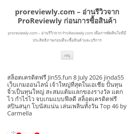
proreviewly.com – อ่านรีวิวจาก
ProReviewly ก่อนการซื้อสินค้า
proreviewly.com – อ่านรีวิวจาก ProReviewly.com เพื่อการตัดสินใจที่มี
ประสิทธิภาพก่อนที่จะซื้อสินค้าและบริการ
ข้าม
เมนู
ไป
ยัง
เนื้อหา
สล็อตเครดิตฟรี Jin55.fun 8 July 2026 jinda55
เว็บเกมออนไลน์ เจ้าใหญ่ที่สุดในเอเชีย ปั้นทุน
จิ๋วเป็นทุนใหญ่ สะสมแต้มแลกของรางวัล แตก
ไว กำไรไว จบเกมแบบฟีลดี สล็อตเครดิตฟรี
สปินสนุก โบนัสแน่น เล่นเพลินทั้งวัน Top 46 by
Carmella