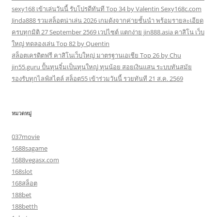
sexy168 เข้าเล่นวันนี้ รับโปรดีทันที Top 34 by Valentin Sexy168c.com
Jinda888 รวมสล็อตน่าเล่น 2026 เกมดังจากค่ายชั้นนำ พร้อมรายละเอียด
ครบทุกมิติ 27 September 2569 เวปไซต์ แตกง่าย jin888.asia คาสิโน เว็บ
ใหญ่ ทดลองเล่น Top 82 by Quentin
สล็อตเครดิตฟรี คาสิโนเว็บใหญ่ มาตรฐานเอเชีย Top 26 by Chu
jin55.guru ปั้นทุนจิ๋มเป็นทุนใหญ่ ทุนน้อย สอยเงินแสน ระบบทันสมัย
รองรับทุกไลฟ์สไตล์ สล็อต55 เข้าร่วมวันนี้ รวยทันที 21 ส.ค. 2569
หมวดหมู่
037movie
1688sagame
1688vegasx.com
168slot
168สล็อต
188bet
188betth