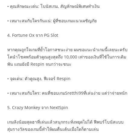
• คุณลักษณะเด่น: โบนัสเกม, สัญลักษณ์พิเศษทำเงิน
• เหมาะสมกับใครกันแน่: ผู้ที่ชอบเกมแนวเผชิญภัย
4. Fortune Ox จาก PG Slot
หากคุณถูกใจเกมที่ย้ำโอกาสชนะง่าย ผมขอแนะนำเกมนี้เลยนะครับ
โคนำโชคพร้อมตัวคูณสูงสุดถึง 10,000 เท่าของเงินที่ใช้ในการเดิม
พัน แถมยังมี Respin จนกว่าจะชนะ
• จุดเด่น: ตัวคูณสูง, ฟีเจอร์ Respin
• เหมาะสมกับใคร: คนที่ชอบเกมSretthi99ที่เล่นง่าย แต่ว่าจ่ายหนัก
5. Crazy Monkey จาก NextSpin
เกมลิงน้อยสุดฮาที่เล่นแล้วสนุกกระทั่งหยุดไม่ได้ ฟีพบร์โบนัสแบบ
สุ่มรางวัลของเกมนี้ทำให้ผมตื่นเต้นเมื่อใดก็ตามเล่น