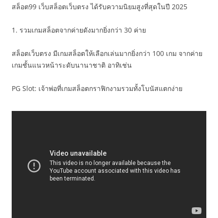
สล็อต99 เว็บสล็อตเว็บตรง ได้รับความนิยมสูงที่สุดในปี 2025
1. รวมเกมสล็อตจากค่ายดังมากยิ่งกว่า 30 ค่าย
สล็อตเว็บตรง มีเกมสล็อตให้เลือกเล่นมากยิ่งกว่า 100 เกม จากค่าย
เกมชั้นแนวหน้าระดับนานาชาติ อาทิเช่น
PG Slot: เจ้าพ่อที่เกมสล็อตกราฟิกงามรวมทั้งโบนัสแตกง่าย