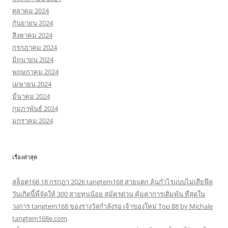
ตุลาคม 2024
กันยายน 2024
สิงหาคม 2024
กรกฎาคม 2024
มิถุนายน 2024
พฤษภาคม 2024
เมษายน 2024
มีนาคม 2024
กุมภาพันธ์ 2024
มกราคม 2024
เรื่องล่าสุด
สล็อต168 18 กรกฎา 2026 tangtem168 สายแตก ลุ้นกำไรแบบไม่เสียฟีล
วันเกิดนี้พี่จัดให้ 300 สายทุนน้อย สมัครด่วน คุ้มค่าการเดิมพัน ที่สุดใน
วงการ tangtem168 ของรางวัลกำลังรอ เจ้าของใหม่ Top 88 by Michale
tangtem168e.com