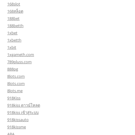
168slot
168สล็อต
188bet
188betth
1xbet
1xbetth
1xbit
1xgameth.com
789pluss.com
888pg
8lots.com
8lots.com
8lots.me
918Kiss
918kiss ดาวน์โหลด
918kiss เข้าสู่ระบบ
918kissauto
918kissme
ABA