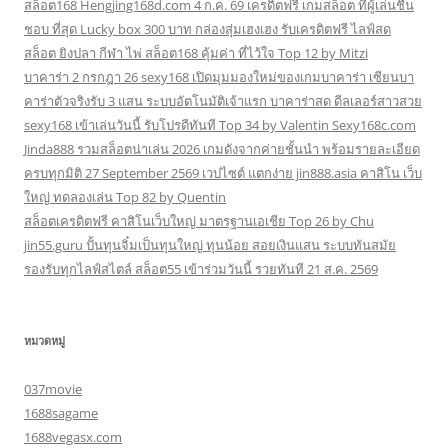
สล็อต168 Hengjing168d.com 4 ก.ค. 69 เครดิตฟรี เกมสล็อต ที่ผู้เล่นชื่น
ชอบ ที่สุด Lucky box 300 บาท กล่องสุ่มเฮงเฮง รับเครดิตฟรี ไลฟ์สด
สล็อต ยิงปลา กีฬา ไพ่ สล็อต168 คุ้มค่า ที่ไว้ใจ Top 12 by Mitzi
บาคาร่า 2 กรกฎา 26 sexy168 เปิดมุมมองใหม่ของเกมบาคาร่า เซียนบา
คาร่าตัวจริงรับ 3 แสน ระบบอัตโนมัติเจ้าแรก บาคาร่าสด ดีลเลอร์สาวสวย
sexy168 เข้าเล่นวันนี้ รับโปรดีทันที Top 34 by Valentin Sexy168c.com
Jinda888 รวมสล็อตน่าเล่น 2026 เกมดังจากค่ายชั้นนำ พร้อมรายละเอียด
ครบทุกมิติ 27 September 2569 เวปไซต์ แตกง่าย jin888.asia คาสิโน เว็บ
ใหญ่ ทดลองเล่น Top 82 by Quentin
สล็อตเครดิตฟรี คาสิโนเว็บใหญ่ มาตรฐานเอเชีย Top 26 by Chu
jin55.guru ปั้นทุนจิ๋มเป็นทุนใหญ่ ทุนน้อย สอยเงินแสน ระบบทันสมัย
รองรับทุกไลฟ์สไตล์ สล็อต55 เข้าร่วมวันนี้ รวยทันที 21 ส.ค. 2569
หมวดหมู่
037movie
1688sagame
1688vegasx.com