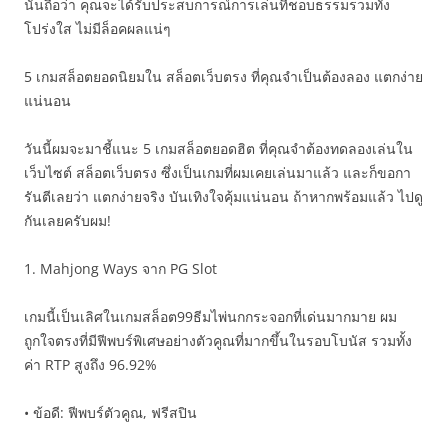
นั่นถือว่า คุณจะได้รับประสบการณ์การเล่นที่ชอบธรรมรวมทั้ง
โปร่งใส ไม่มีล็อคผลแน่ๆ
5 เกมสล็อตยอดนิยมใน สล็อตเว็บตรง ที่คุณจำเป็นต้องลอง แตกง่าย
แน่นอน
วันนี้ผมจะมาชี้แนะ 5 เกมสล็อตยอดฮิต ที่คุณจำต้องทดลองเล่นใน
เว็บไซต์ สล็อตเว็บตรง ซึ่งเป็นเกมที่ผมเคยเล่นมาแล้ว และก็ขอกา
รันตีเลยว่า แตกง่ายจริง บันเทิงใจคุ้มแน่นอน ถ้าหากพร้อมแล้ว ไปดู
กันเลยครับผม!
1. Mahjong Ways จาก PG Slot
เกมนี้เป็นเลิศในเกมสล็อต99ธีมไพ่นกกระจอกที่เด่นมากมาย ผม
ถูกใจตรงที่มีฟีพบร์พิเศษอย่างตัวคูณที่มากขึ้นในรอบโบนัส รวมทั้ง
ค่า RTP สูงถึง 96.92%
• ข้อดี: ฟีพบร์ตัวคูณ, ฟรีสปิน