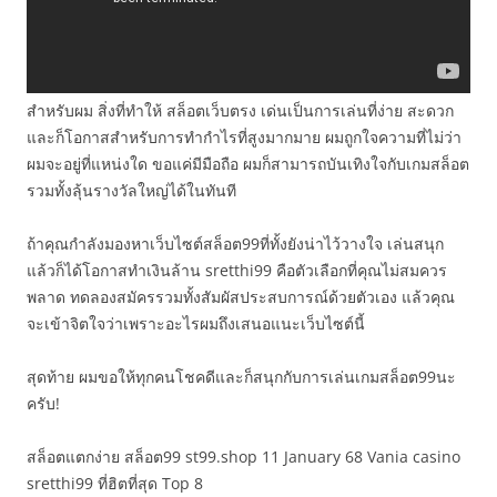
สำหรับผม สิ่งที่ทำให้ สล็อตเว็บตรง เด่นเป็นการเล่นที่ง่าย สะดวก
และก็โอกาสสำหรับการทำกำไรที่สูงมากมาย ผมถูกใจความที่ไม่ว่า
ผมจะอยู่ที่แหน่งใด ขอแค่มีมือถือ ผมก็สามารถบันเทิงใจกับเกมสล็อต
รวมทั้งลุ้นรางวัลใหญ่ได้ในทันที
ถ้าคุณกำลังมองหาเว็บไซต์สล็อต99ที่ทั้งยังน่าไว้วางใจ เล่นสนุก
แล้วก็ได้โอกาสทำเงินล้าน sretthi99 คือตัวเลือกที่คุณไม่สมควร
พลาด ทดลองสมัครรวมทั้งสัมผัสประสบการณ์ด้วยตัวเอง แล้วคุณ
จะเข้าจิตใจว่าเพราะอะไรผมถึงเสนอแนะเว็บไซต์นี้
สุดท้าย ผมขอให้ทุกคนโชคดีและก็สนุกกับการเล่นเกมสล็อต99นะ
ครับ!
สล็อตแตกง่าย สล็อต99 st99.shop 11 January 68 Vania casino
sretthi99 ที่ฮิตที่สุด Top 8