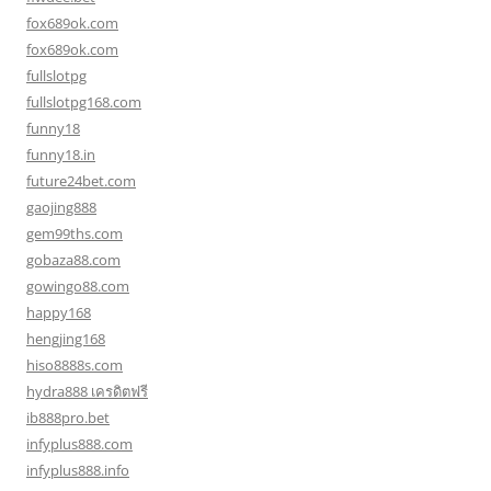
fox689ok.com
fox689ok.com
fullslotpg
fullslotpg168.com
funny18
funny18.in
future24bet.com
gaojing888
gem99ths.com
gobaza88.com
gowingo88.com
happy168
hengjing168
hiso8888s.com
hydra888 เครดิตฟรี
ib888pro.bet
infyplus888.com
infyplus888.info