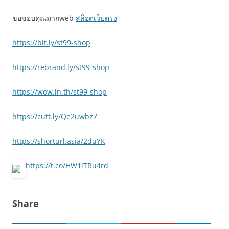
ขอขอบคุณมากweb
สล็อตเว็บตรง
https://bit.ly/st99-shop
https://rebrand.ly/st99-shop
https://wow.in.th/st99-shop
https://cutt.ly/Qe2uwbz7
https://shorturl.asia/2duYK
https://t.co/HW1iTRu4rd
Share