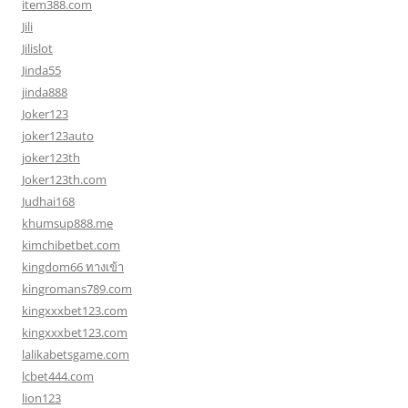
item388.com
Jili
Jilislot
Jinda55
jinda888
Joker123
joker123auto
joker123th
Joker123th.com
Judhai168
khumsup888.me
kimchibetbet.com
kingdom66 ทางเข้า
kingromans789.com
kingxxxbet123.com
kingxxxbet123.com
lalikabetsgame.com
lcbet444.com
lion123