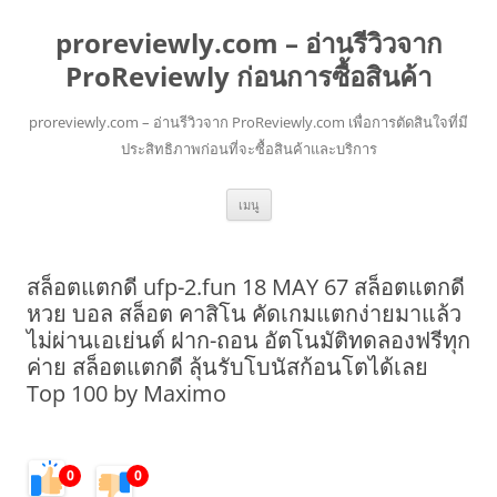
proreviewly.com – อ่านรีวิวจาก
ProReviewly ก่อนการซื้อสินค้า
proreviewly.com – อ่านรีวิวจาก ProReviewly.com เพื่อการตัดสินใจที่มี
ประสิทธิภาพก่อนที่จะซื้อสินค้าและบริการ
ข้าม
เมนู
ไป
ยัง
เนื้อหา
สล็อตแตกดี ufp-2.fun 18 MAY 67 สล็อตแตกดี
หวย บอล สล็อต คาสิโน คัดเกมแตกง่ายมาแล้ว
ไม่ผ่านเอเย่นต์ ฝาก-ถอน อัตโนมัติทดลองฟรีทุก
ค่าย สล็อตแตกดี ลุ้นรับโบนัสก้อนโตได้เลย
Top 100 by Maximo
0
0