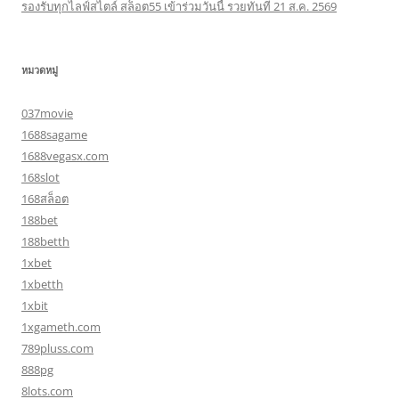
รองรับทุกไลฟ์สไตล์ สล็อต55 เข้าร่วมวันนี้ รวยทันที 21 ส.ค. 2569
หมวดหมู่
037movie
1688sagame
1688vegasx.com
168slot
168สล็อต
188bet
188betth
1xbet
1xbetth
1xbit
1xgameth.com
789pluss.com
888pg
8lots.com