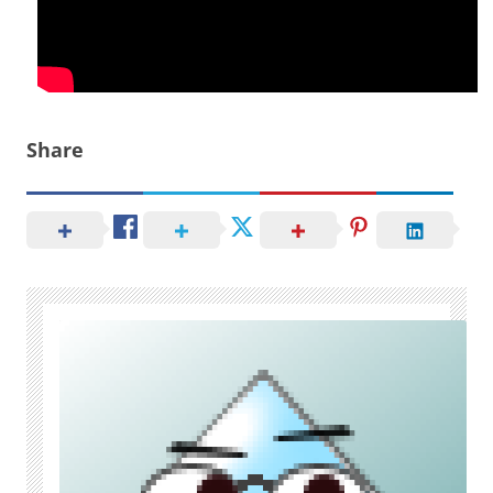
Share