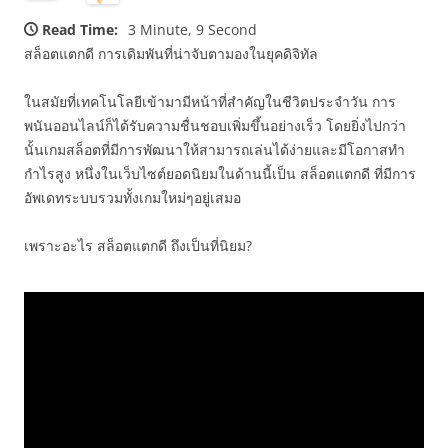
Read Time:
3 Minute, 9 Second
สล็อตแตกดี การเดิมพันที่น่าจับตามองในยุคดิจิทัล
ในสมัยที่เทคโนโลยีเข้ามามีหน้าที่สำคัญในชีวิตประจำวัน การ
พนันออนไลน์ก็ได้รับความชื่นชอบเพิ่มขึ้นอย่างเร็ว โดยยิ่งไปกว่า
นั้นเกมสล็อตที่มีการพัฒนาให้สามารถเล่นได้ง่ายและมีโอกาสทำ
กำไรสูง หนึ่งในเว็บไซต์ยอดนิยมในด้านนี้เป็น สล็อตแตกดี ที่มีการ
อัพเดทระบบรวมทั้งเกมใหม่ๆอยู่เสมอ
เพราะอะไร สล็อตแตกดี ถึงเป็นที่นิยม?