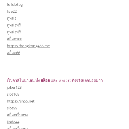
fullslotpg
live22
ดูหนัง
ดูหนังฟรี
ดูหนังฟรี
สล็อต168
https://hongkong456.me
สล็อต66
เว็บคาสิโนน่าเล่น ทั้ง
สล็อต
และ
บาคาร่า
ตึงจริงแตกบ่อยมาก
joker123
slot168
https://jin55.net
slot99
สล็อตเว็บตรง
jinda44
สล็อตเว็บตรง