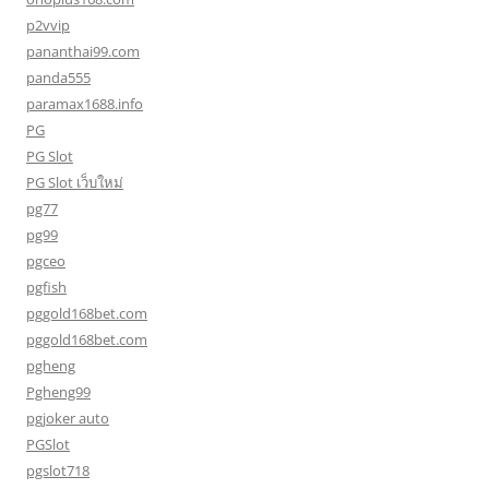
p2vvip
pananthai99.com
panda555
paramax1688.info
PG
PG Slot
PG Slot เว็บใหม่
pg77
pg99
pgceo
pgfish
pggold168bet.com
pggold168bet.com
pgheng
Pgheng99
pgjoker auto
PGSlot
pgslot718