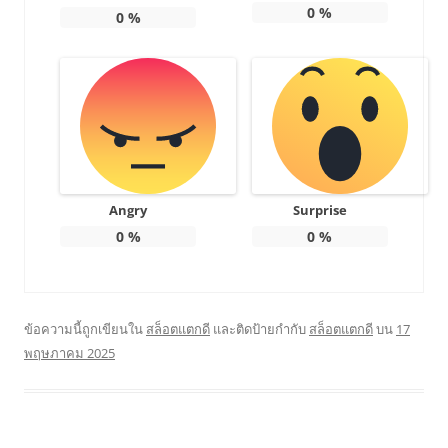
0
%
0
%
Angry
Surprise
0
%
0
%
ข้อความนี้ถูกเขียนใน
สล็อตแตกดี
และติดป้ายกำกับ
สล็อตแตกดี
บน
17
พฤษภาคม 2025