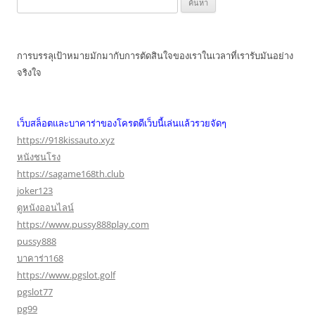
สำหรับ:
การบรรลุเป้าหมายมักมากับการตัดสินใจของเราในเวลาที่เรารับมันอย่าง
จริงใจ
เว็บสล็อตและบาคาร่าของโครตดีเว็บนี้เล่นแล้วรวยจัดๆ
https://918kissauto.xyz
หนังชนโรง
https://sagame168th.club
joker123
ดูหนังออนไลน์
https://www.pussy888play.com
pussy888
บาคาร่า168
https://www.pgslot.golf
pgslot77
pg99