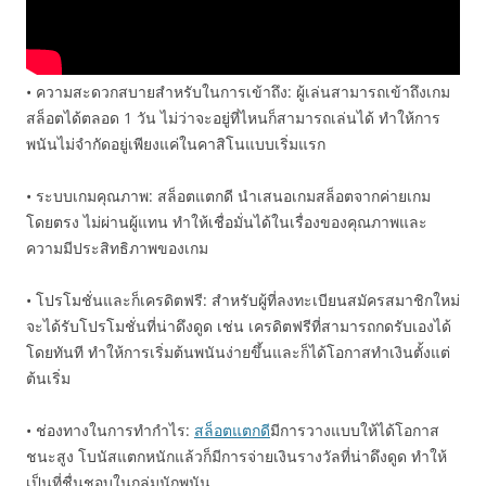
• ความสะดวกสบายสำหรับในการเข้าถึง: ผู้เล่นสามารถเข้าถึงเกม
สล็อตได้ตลอด 1 วัน ไม่ว่าจะอยู่ที่ไหนก็สามารถเล่นได้ ทำให้การ
พนันไม่จำกัดอยู่เพียงแค่ในคาสิโนแบบเริ่มแรก
• ระบบเกมคุณภาพ: สล็อตแตกดี นำเสนอเกมสล็อตจากค่ายเกม
โดยตรง ไม่ผ่านผู้แทน ทำให้เชื่อมั่นได้ในเรื่องของคุณภาพและ
ความมีประสิทธิภาพของเกม
• โปรโมชั่นและก็เครดิตฟรี: สำหรับผู้ที่ลงทะเบียนสมัครสมาชิกใหม่
จะได้รับโปรโมชั่นที่น่าดึงดูด เช่น เครดิตฟรีที่สามารถกดรับเองได้
โดยทันที ทำให้การเริ่มต้นพนันง่ายขึ้นและก็ได้โอกาสทำเงินตั้งแต่
ต้นเริ่ม
• ช่องทางในการทำกำไร:
สล็อตแตกดี
มีการวางแบบให้ได้โอกาส
ชนะสูง โบนัสแตกหนักแล้วก็มีการจ่ายเงินรางวัลที่น่าดึงดูด ทำให้
เป็นที่ชื่นชอบในกลุ่มนักพนัน