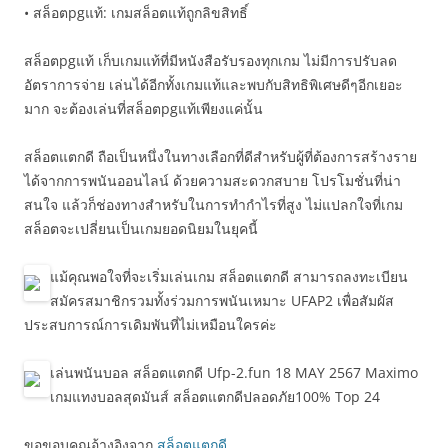
• สล็อตpgแท้: เกมสล็อตแท้ถูกลิขสิทธิ์
สล็อตpgแท้ เก็บเกมแท้ที่มีหนังสือรับรองทุกเกม ไม่มีการปรับลด
อัตราการจ่าย เล่นได้อีกทั้งเกมแท้และพบกับสิทธิพิเศษดีๆอีกเยอะ
มาก จะต้องเล่นที่สล็อตpgแท้เพียงแค่นั้น
สล็อตแตกดี ถือเป็นหนึ่งในทางเลือกที่ดีสำหรับผู้ที่ต้องการสร้างราย
ได้จากการพนันออนไลน์ ด้วยความสะดวกสบาย โปรโมชั่นที่น่า
สนใจ แล้วก็ช่องทางสำหรับในการทำกำไรที่สูง ไม่แปลกใจที่เกม
สล็อตจะเปลี่ยนเป็นเกมยอดนิยมในยุคนี้
แม้คุณพอใจที่จะเริ่มเล่นเกม สล็อตแตกดี สามารถลงทะเบียน
สมัครสมาชิกรวมทั้งร่วมการพนันเหมาะ UFAP2 เพื่อสัมผัส
ประสบการณ์การเดิมพันที่ไม่เหมือนใครค่ะ
เล่นพนันบอล สล็อตแตกดี Ufp-2.fun 18 MAY 2567 Maximo
เกมแทงบอลสุดมันส์ สล็อตแตกดีปลอดภัย100% Top 24
ขอขอบคุณอ้างอิงจาก
สล็อตแตกดี