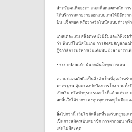
สำหรับคนที่มองหา เกมสล็อตแตกหนัก การเล่
ให้บริการหลายรายออกแบบเกมให้มีอัตราการ
ปิน แจ็คพอต หรือรางวัลโบนัสแบบต่างๆทำ
เกมแต่ละเกม สล็อต99 ยังมีธีมและก็ฟีเจอร
ว่า ฟีพบร์โบนัสในเกม การสั่งสมสัญลักษณ์
รู้จักวิธีการบริหารเงินเดิมพัน ยิ่งสามารถ
• ระบบปลอดภัย มั่นอกมั่นใจทุกการเล่น
ความปลอดภัยถือเป็นสิ่งจำเป็นที่สุดสำหร
มาตรฐาน คุ้มครองปกป้องการโกง รวมทั้งรัก
เบิกเงิน หรือทำธุรกรรมอะไรก็แล้วแต่ระบบ
อกมั่นใจได้ว่าการลงทุนทุกบาทอยู่ในมือขอ
ยิ่งไปกว่านี้ เว็บไซต์สล็อตที่รองรับทรูว
เป็นการสมัครเป็นสมาชิก การฝากถอน หรือป
เล่นไม่มีสะดุด