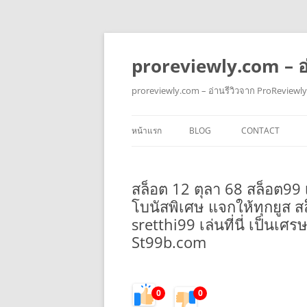
proreviewly.com – อ่
proreviewly.com – อ่านรีวิวจาก ProReviewly.
หน้าแรก
BLOG
CONTACT
สล็อต 12 ตุลา 68 สล็อต99 เ
โบนัสพิเศษ แจกให้ทุกยูส 
sretthi99 เล่นที่นี่ เป็นเ
St99b.com
0
0