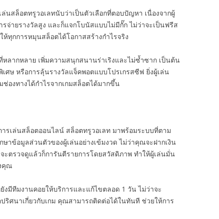
นสล็อตทรูวอเลทนับว่าเป็นตัวเลือกที่ตอบปัญหา เนื่องจากผู้
จ่ายรางวัลสูง และก็แจกโบนัสแบบไม่มีกั๊ก ไม่ว่าจะเป็นฟรีส
ให้ทุกการหมุนสล็อตได้โอกาสสร้างกำไรจริง
์ที่หลากหลาย เพิ่มความสนุกสนานร่าเริงและไม่ซ้ำซาก เป็นต้น
พิเศษ หรือการลุ้นรางวัลแจ็คพอตแบบโปรเกรสซีฟ ยิ่งผู้เล่น
เพิ่มช่องทางได้กำไรจากเกมสล็อตได้มากขึ้น
ับการเล่นสล็อตออนไลน์ สล็อตทรูวอเลท มาพร้อมระบบที่ตาม
ษาข้อมูลส่วนตัวของผู้เล่นอย่างเข้มงวด ไม่ว่าคุณจะฝากเงิน
จะตรวจดูแล้วก็การันตีรายการโดยสวัสดิภาพ ทำให้ผู้เล่นมั่น
งคุณ
อเลทยังมีทีมงานคอยให้บริการและแก้ไขตลอด 1 วัน ไม่ว่าจะ
ริศนาเกี่ยวกับเกม คุณสามารถติดต่อได้ในทันที ช่วยให้การ