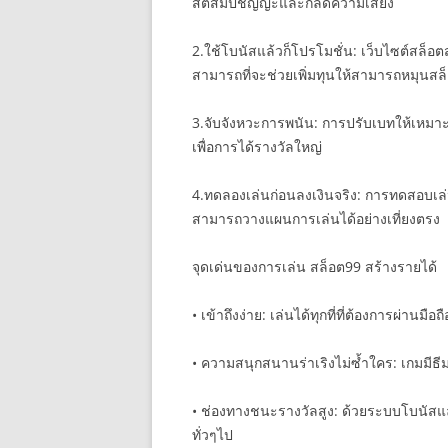
สติสัมปชัญญะและก็ลดความเสี่ยง
2.ใช้โบนัสแล้วก็โปรโมชั่น: เว็บไซต์สล็อต
สามารถที่จะช่วยเพิ่มทุนให้สามารถหมุนสล็
3.จับจังหวะการพนัน: การปรับเบทให้เหมา
เพื่อการได้รางวัลใหญ่
4.ทดลองเล่นก่อนลงเงินจริง: การทดสอบเล่น
สามารถวางแผนการเล่นได้อย่างเที่ยงตรง
จุดเด่นของการเล่น สล็อต99 สร้างรายได้
• เข้าถึงง่าย: เล่นได้ทุกที่ที่ต้องการผ่านมือ
• ความสนุกสนานร่าเริงไม่ซ้ำใคร: เกมมีธีม
• ช่องทางชนะรางวัลสูง: ด้วยระบบโบนัสแล้ว
ทั่วๆไป