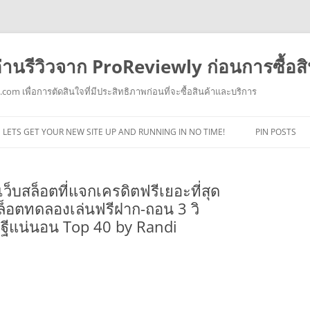
านรีวิวจาก ProReviewly ก่อนการซื้อสิ
com เพื่อการตัดสินใจที่มีประสิทธิภาพก่อนที่จะซื้อสินค้าและบริการ
ข้าม
ไป
LETS GET YOUR NEW SITE UP AND RUNNING IN NO TIME!
PIN POSTS
ยัง
เนื้อหา
ว็บสล็อตที่แจกเครดิตฟรีเยอะที่สุด
สล็อตทดลองเล่นฟรีฝาก-ถอน 3 วิ
ศรษฐีแน่นอน Top 40 by Randi