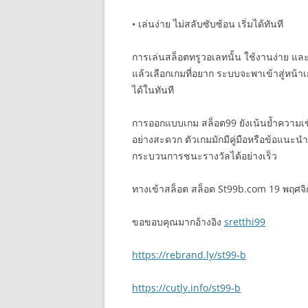
• เล่นง่าย ไม่สลับซับซ้อน เริ่มได้ทันที
การเล่นสล็อตทรูวอเลทนั้น ใช้งานง่าย และไ
แล้วเลือกเกมที่อยาก ระบบจะพาเข้าสู่หน้า
ได้ในทันที
การออกแบบเกม สล็อต99 ยังเน้นย้ำความเข้า
อย่างสะดวก ตัวเกมมักมีคู่มือหรือข้อแนะนำ
กระบวนการชนะรางวัลได้อย่างเร็ว
ทางเข้าสล็อต สล็อต St99b.com 19 พฤศจ
ขอขอบคุณมากอ้างอิง
sretthi99
https://rebrand.ly/st99-b
https://cutly.info/st99-b