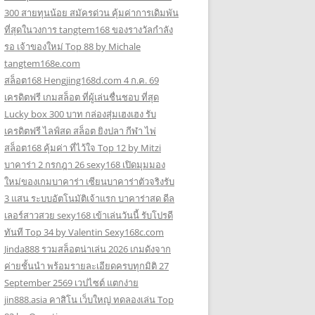
300 สายทุนน้อย สมัครด่วน คุ้มค่าการเดิมพัน
ที่สุดในวงการ tangtem168 ของรางวัลกำลัง
รอ เจ้าของใหม่ Top 88 by Michale
tangtem168e.com
สล็อต168 Hengjing168d.com 4 ก.ค. 69
เครดิตฟรี เกมสล็อต ที่ผู้เล่นชื่นชอบ ที่สุด
Lucky box 300 บาท กล่องสุ่มเฮงเฮง รับ
เครดิตฟรี ไลฟ์สด สล็อต ยิงปลา กีฬา ไพ่
สล็อต168 คุ้มค่า ที่ไว้ใจ Top 12 by Mitzi
บาคาร่า 2 กรกฎา 26 sexy168 เปิดมุมมอง
ใหม่ของเกมบาคาร่า เซียนบาคาร่าตัวจริงรับ
3 แสน ระบบอัตโนมัติเจ้าแรก บาคาร่าสด ดีล
เลอร์สาวสวย sexy168 เข้าเล่นวันนี้ รับโปรดี
ทันที Top 34 by Valentin Sexy168c.com
Jinda888 รวมสล็อตน่าเล่น 2026 เกมดังจาก
ค่ายชั้นนำ พร้อมรายละเอียดครบทุกมิติ 27
September 2569 เวปไซต์ แตกง่าย
jin888.asia คาสิโน เว็บใหญ่ ทดลองเล่น Top