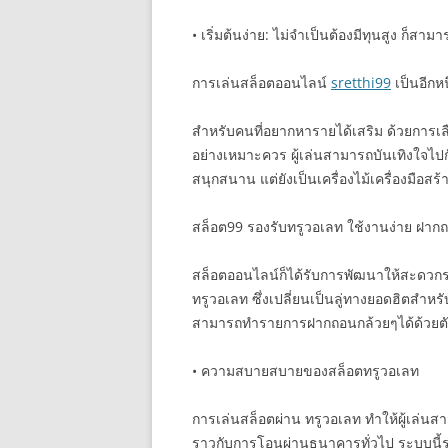
• เริ่มต้นง่าย: ไม่จำเป็นต้องมีทุนสูง ก็สา
การเล่นสล็อตออนไลน์
sretthi99
เป็นอีกหน
สำหรับคนที่อยากหารายได้เสริม ด้วยการเลือ
อย่างเหมาะควร ผู้เล่นสามารถบันเทิงใจไปกั
สนุกสนาน แต่ยังเป็นเครื่องไม้เครื่องมือสร้า
สล็อต99 รองรับทรูวอเลท ใช้งานง่าย ฝากถ
สล็อตออนไลน์ก็ได้รับการพัฒนาให้สะดวกรวม
ทรูวอเลท ซึ่งเปลี่ยนเป็นลู่ทางยอดฮิตสำหร
สามารถทำรายการฝากถอนกล้วยๆได้ด้วยตั
• ความสบายสบายของสล็อตทรูวอเลท
การเล่นสล็อตผ่าน ทรูวอเลท ทำให้ผู้เล่นสา
ราวกับการโอนผ่านธนาคารทั่วไป ระบบนี้รอง