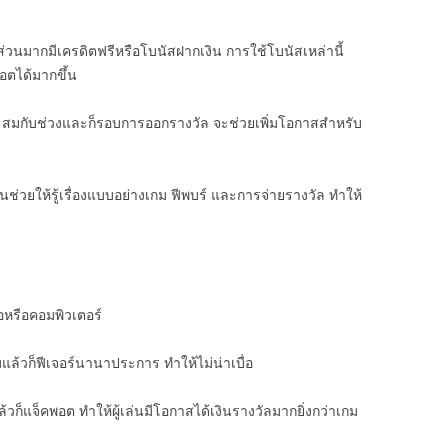
ส่วนมากมีเครดิตฟรีหรือโบนัสฝากเงิน การใช้โบนัสเหล่านี้
อตได้มากขึ้น
ะสมกับช่วงและก็รอบการออกรางวัล จะช่วยเพิ่มโอกาสสำหรับ
ช่วยให้รู้เรื่องแบบอย่างเกม ฟีพบร์ และการจ่ายรางวัล ทำให้
ถือหรือคอมพิวเตอร์
แล้วก็ฟีเจอร์นานาประการ ทำให้ไม่น่าเบื่อ
ก็แจ็คพอต ทำให้ผู้เล่นมีโอกาสได้เงินรางวัลมากยิ่งกว่าเกม