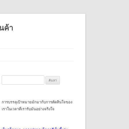
นค้า
ค้นหา
สำหรับ:
การบรรลุเป้าหมายมักมากับการตัดสินใจของ
เราในเวลาที่เรารับมันอย่างจริงใจ