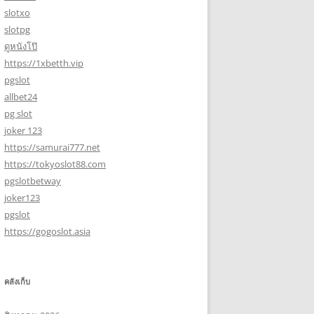
slotxo
slotpg
ดูหนังโป๊
https://1xbetth.vip
pgslot
allbet24
pg slot
joker 123
https://samurai777.net
https://tokyoslot88.com
pgslotbetway
joker123
pgslot
https://gogoslot.asia
คลังเก็บ