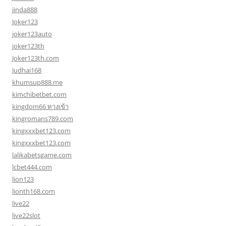
jinda888
Joker123
joker123auto
joker123th
Joker123th.com
Judhai168
khumsup888.me
kimchibetbet.com
kingdom66 ทางเข้า
kingromans789.com
kingxxxbet123.com
kingxxxbet123.com
lalikabetsgame.com
lcbet444.com
lion123
lionth168.com
live22
live22slot