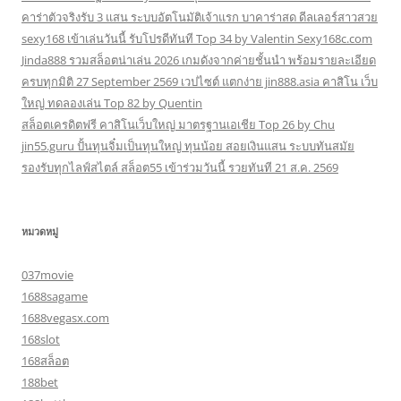
คาร่าตัวจริงรับ 3 แสน ระบบอัตโนมัติเจ้าแรก บาคาร่าสด ดีลเลอร์สาวสวย
sexy168 เข้าเล่นวันนี้ รับโปรดีทันที Top 34 by Valentin Sexy168c.com
Jinda888 รวมสล็อตน่าเล่น 2026 เกมดังจากค่ายชั้นนำ พร้อมรายละเอียด
ครบทุกมิติ 27 September 2569 เวปไซต์ แตกง่าย jin888.asia คาสิโน เว็บ
ใหญ่ ทดลองเล่น Top 82 by Quentin
สล็อตเครดิตฟรี คาสิโนเว็บใหญ่ มาตรฐานเอเชีย Top 26 by Chu
jin55.guru ปั้นทุนจิ๋มเป็นทุนใหญ่ ทุนน้อย สอยเงินแสน ระบบทันสมัย
รองรับทุกไลฟ์สไตล์ สล็อต55 เข้าร่วมวันนี้ รวยทันที 21 ส.ค. 2569
หมวดหมู่
037movie
1688sagame
1688vegasx.com
168slot
168สล็อต
188bet