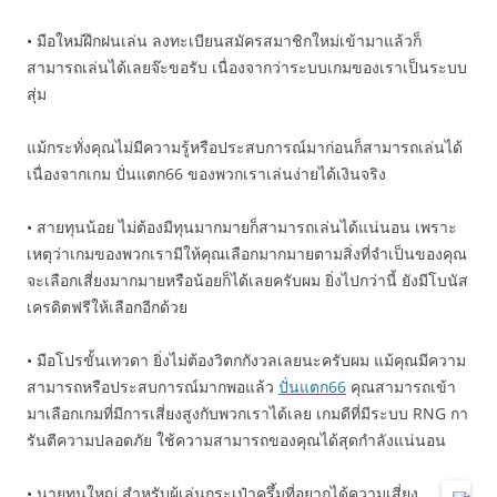
• มือใหม่ฝึกฝนเล่น ลงทะเบียนสมัครสมาชิกใหม่เข้ามาแล้วก็
สามารถเล่นได้เลยจ๊ะขอรับ เนื่องจากว่าระบบเกมของเราเป็นระบบ
สุ่ม
แม้กระทั่งคุณไม่มีความรู้หรือประสบการณ์มาก่อนก็สามารถเล่นได้
เนื่องจากเกม ปั่นแตก66 ของพวกเราเล่นง่ายได้เงินจริง
• สายทุนน้อย ไม่ต้องมีทุนมากมายก็สามารถเล่นได้แน่นอน เพราะ
เหตุว่าเกมของพวกเรามีให้คุณเลือกมากมายตามสิ่งที่จำเป็นของคุณ
จะเลือกเสี่ยงมากมายหรือน้อยก็ได้เลยครับผม ยิ่งไปกว่านี้ ยังมีโบนัส
เครดิตฟรีให้เลือกอีกด้วย
• มือโปรขั้นเทวดา ยิ่งไม่ต้องวิตกกังวลเลยนะครับผม แม้คุณมีความ
สามารถหรือประสบการณ์มากพอแล้ว
ปั่นแตก66
คุณสามารถเข้า
มาเลือกเกมที่มีการเสี่ยงสูงกับพวกเราได้เลย เกมดีที่มีระบบ RNG กา
รันตีความปลอดภัย ใช้ความสามารถของคุณได้สุดกำลังแน่นอน
• นายทุนใหญ่ สำหรับผู้เล่นกระเป๋าครึ้มที่อยากได้ความเสี่ยง