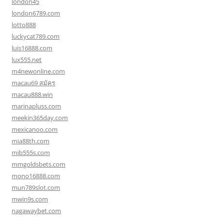
london45
london6789.com
lotto888
luckycat789.com
luis16888.com
lux555.net
m4newonline.com
macau69 สมัคร
macau888.win
marinapluss.com
meekin365day.com
mexicanoo.com
mia88th.com
mib555s.com
mmgoldsbets.com
mono16888.com
mun789slot.com
mwin9s.com
nagawaybet.com