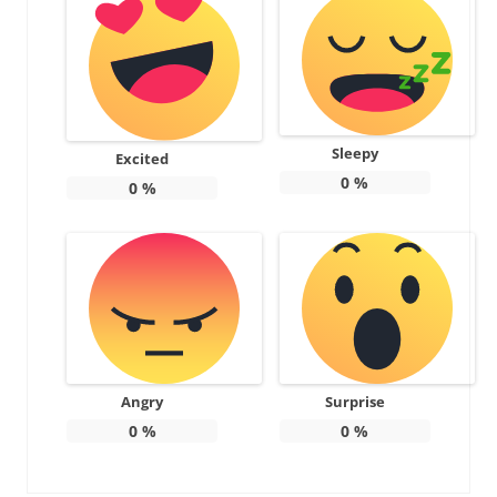
Sleepy
Excited
0
%
0
%
Angry
Surprise
0
%
0
%