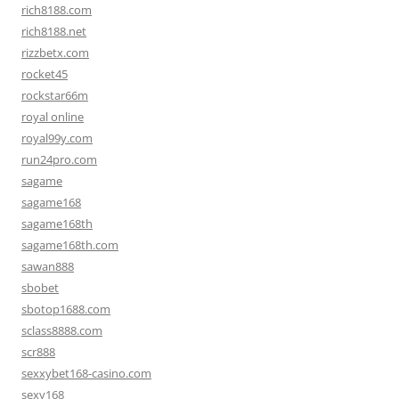
rich8188.com
rich8188.net
rizzbetx.com
rocket45
rockstar66m
royal online
royal99y.com
run24pro.com
sagame
sagame168
sagame168th
sagame168th.com
sawan888
sbobet
sbotop1688.com
sclass8888.com
scr888
sexxybet168-casino.com
sexy168