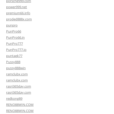
porsche999.com
power999.net
premium66.info
proded888x.com
punpro
PunPro66
PunPro66.in
PunPro777
PunPro777.io
puntaek77
Pussy888
pussy888win
ramclubx.com
ramclubx.com
rasri365day.com
rasri365day.com
redkong89
RENO88WIN.COM
RENO88WIN.COM