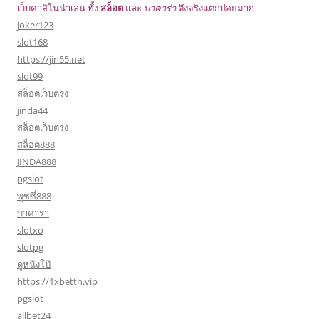
เว็บคาสิโนน่าเล่น ทั้ง
สล็อต
และ
บาคาร่า
ตึงจริงแตกบ่อยมาก
joker123
slot168
https://jin55.net
slot99
สล็อตเว็บตรง
jinda44
สล็อตเว็บตรง
สล็อต888
JINDA888
pgslot
พุซซี่888
บาคาร่า
slotxo
slotpg
ดูหนังโป๊
https://1xbetth.vip
pgslot
allbet24