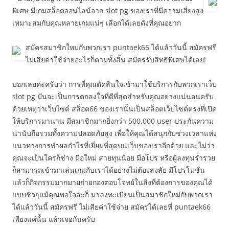
พิเศษ มีเกมสล็อตออนไลน์จาก slot pg ของเราที่มีความเสี่ยงสูง
เหมาะสมกับคุณหลายเกมแน่ๆ เลือกได้เลยดังที่คุณอยาก
สมัครสมาชิกใหม่กับพวกเรา puntaek66 ได้แล้ววันนี้ สมัครฟรี
ไม่เสียค่าใช้จ่ายอะไรก็ตามทั้งสิ้น สมัครรับสิทธิพิเศษได้เลย!
บอกเลยค่ะครับว่า การที่คุณตัดสินใจเข้ามาใช้บริการกับพวกเราเว็บ
slot pg มันจะเป็นการตกลงใจที่ดีที่สุดสำหรับคุณอย่างแน่นอนครับ
ด้วยเหตุว่าเว็บไซต์ สล็อต66 ของเรานั้นเป็นสล็อตเว็บไซต์ตรงที่เปิด
ให้บริการมานาน มีสมาชิกมากยิ่งกว่า 500,000 user ประกันความ
น่านับถือรวมทั้งความปลอดภัยสูง เพื่อให้คุณได้สนุกกับช่วงเวลาแห่ง
แนวทางการทำผลกำไรที่เยี่ยมที่สุดบนเว็บของเราอีกด้วย และไม่ว่า
คุณจะเป็นใครก็ช่าง มือใหม่ สายทุนน้อย มือโปร หรือผู้ลงทุนร่ำรวย
ก็สามารถเข้ามาเล่นเกมกับเราได้อย่างไม่ต้องสงสัย มีโปรโมชั่น
แล้วก็กิจกรรมมากมายก่ายกองตอบโจทย์ในสิ่งที่ต้องการของคุณได้
แบบชิวๆแม้คุณพอใจล่ะก็ มาลงทะเบียนเป็นสมาชิกใหม่กับพวกเรา
ได้แล้ววันนี้ สมัครฟรี ไม่เสียค่าใช้จ่าย สมัครได้เลยที่ puntaek66
เพียงแค่นั้น แล้วเจอกันครับ