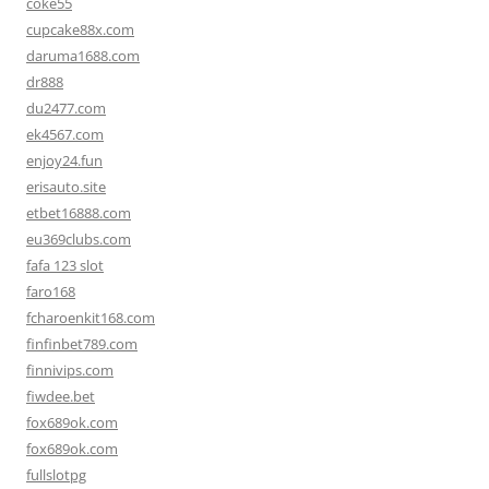
coke55
cupcake88x.com
daruma1688.com
dr888
du2477.com
ek4567.com
enjoy24.fun
erisauto.site
etbet16888.com
eu369clubs.com
fafa 123 slot
faro168
fcharoenkit168.com
finfinbet789.com
finnivips.com
fiwdee.bet
fox689ok.com
fox689ok.com
fullslotpg