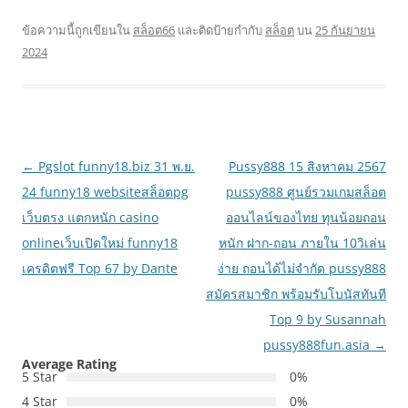
ข้อความนี้ถูกเขียนใน
สล็อต66
และติดป้ายกำกับ
สล็อต
บน
25 กันยายน
2024
เมนู
←
Pgslot funny18.biz 31 พ.ย.
Pussy888 15 สิงหาคม 2567
นำทาง
24 funny18 websiteสล็อตpg
pussy888 ศูนย์รวมเกมสล็อต
เรื่อง
เว็บตรง แตกหนัก casino
ออนไลน์ของไทย ทุนน้อยถอน
onlineเว็บเปิดใหม่ funny18
หนัก ฝาก-ถอน ภายใน 10วิเล่น
เครดิตฟรี Top 67 by Dante
ง่าย ถอนได้ไม่จำกัด pussy888
สมัครสมาชิก พร้อมรับโบนัสทันที
Top 9 by Susannah
pussy888fun.asia
→
Average Rating
5 Star
0%
4 Star
0%