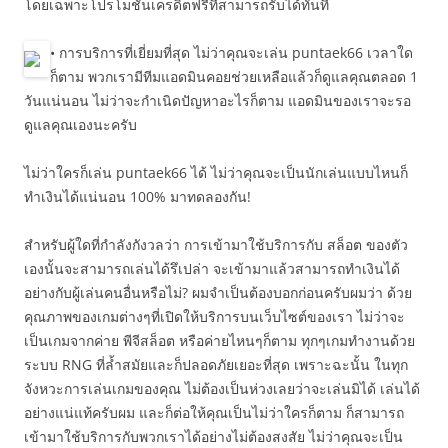
โดยเฉพาะโปรโมชั่นเครดิตฟรีที่สามารถรับได้ทันที
• การบริการที่เยี่ยมที่สุด ไม่ว่าคุณจะเล่น puntaek66 เวลาใด
ก็ตาม พวกเรามีทีมแอดมินคอยช่วยเหลือแล้วก็ดูแลคุณตลอด 1
วันแน่นอน ไม่ว่าจะกำเนิดปัญหาอะไรก็ตาม แอดมินของเราจะรอ
ดูแลคุณเองนะครับ
ไม่ว่าใครก็เล่น puntaek66 ได้ ไม่ว่าคุณจะเป็นนักเล่นแบบไหนก็
ทำเงินได้แน่นอน 100% มาทดลองกัน!
สำหรับผู้ใดที่กำลังกังวลว่า การเข้ามาใช้บริการกับ สล็อต ของตัว
เองนั้นจะสามารถเล่นได้รึเปล่า จะเข้ามาแล้วสามารถทำเงินได้
อย่างกับผู้เล่นคนอื่นหรือไม่? ผมจำเป็นต้องบอกก่อนครับผมว่า ด้วย
คุณภาพของเกมต่างๆที่เปิดให้บริการบนเว็บไซต์ของเรา ไม่ว่าจะ
เป็นเกมจากค่าย พีจีสล็อต หรือค่ายไหนๆก็ตาม ทุกๆเกมทำงานด้วย
ระบบ RNG ที่ล้ำสมัยและก็ปลอดภัยเยอะที่สุด เพราะฉะนั้น ในทุก
จังหวะการเล่นเกมของคุณ ไม่ต้องเป็นห่วงเลยว่าจะเล่นมิได้ เล่นได้
อย่างแน่แท้ครับผม และก็ต่อให้คุณเป็นไม่ว่าใครก็ตาม ก็สามารถ
เข้ามาใช้บริการกับพวกเราได้อย่างไม่ต้องสงสัย ไม่ว่าคุณจะเป็น