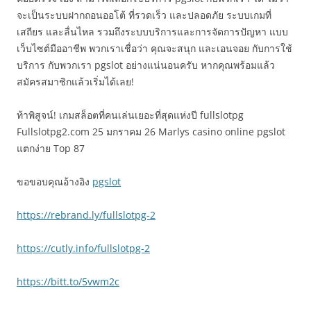
จะเป็นระบบฝากถอนออโต้ ที่รวดเร็ว และปลอดภัย ระบบเกมที่
เสถียร และลื่นไหล รวมถึงระบบบริการและการจัดการปัญหา แบบ
เว็บไซต์มืออาชีพ พวกเราเชื่อว่า คุณจะสนุก และเอนจอย กับการใช้
บริการ กับพวกเรา pgslot อย่างแน่นอนครับ หากคุณพร้อมแล้ว
สมัครสมาชิกแล้วเริ่มได้เลย!
ท้าพิสูจน์! เกมสล็อตที่คนเล่นเยอะที่สุดแห่งปี fullslotpg
Fullslotpg2.com 25 มกราคม 26 Marlys casino online pgslot
แตกง่าย Top 87
ขอขอบคุณอ้างอิง
pgslot
https://rebrand.ly/fullslotpg-2
https://cutly.info/fullslotpg-2
https://bitt.to/5vwm2c