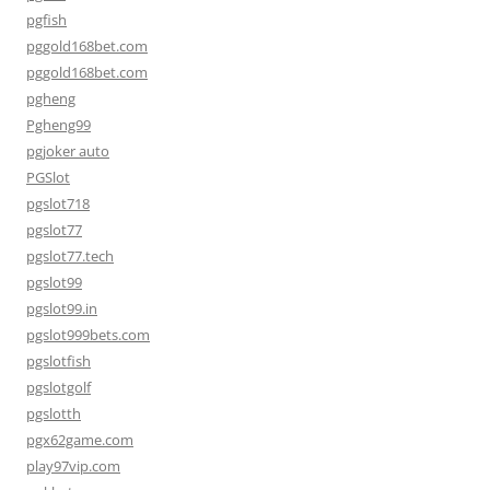
pgfish
pggold168bet.com
pggold168bet.com
pgheng
Pgheng99
pgjoker auto
PGSlot
pgslot718
pgslot77
pgslot77.tech
pgslot99
pgslot99.in
pgslot999bets.com
pgslotfish
pgslotgolf
pgslotth
pgx62game.com
play97vip.com