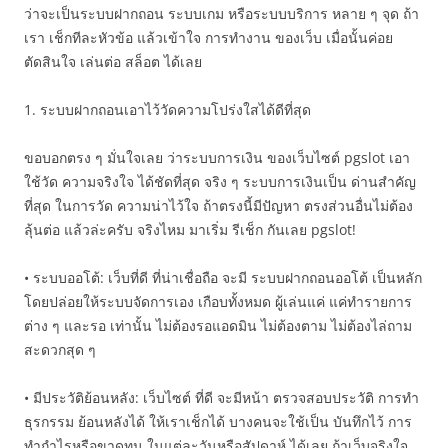
ว่าจะเป็นระบบฝากถอน ระบบเกม หรือระบบบริการ หลาย ๆ จุด ถ้า
เรา เช็กทีละหัวข้อ แล้วเข้าใจ การทำงาน ของเว็บ เมื่อนั้นค่อย
ตัดสินใจ เล่นต่อ สล็อต ได้เลย
1. ระบบฝากถอนเอาไว้วัดความโปร่งใสได้ดีที่สุด
ขอบอกตรง ๆ มั่นใจเลย ว่าระบบการเงิน ของเว็บไซต์ pgslot เอา
ใช้วัด ความจริงใจ ได้ชัดที่สุด จริง ๆ ระบบการเงินเป็น ด่านสำคัญ
ที่สุด ในการวัด ความน่าไว้ใจ ถ้าตรงนี้มีปัญหา ตรงส่วนอื่นไม่ต้อง
ลุ้นต่อ แล้วล่ะครับ จริงไหม มาเริ่ม รีเช็ก กันเลย pgslot!
• ระบบออโต้: เว็บที่ดี ที่น่าเชื่อถือ จะมี ระบบฝากถอนออโต้ เป็นหลัก
โดยปล่อยให้ระบบจัดการเอง เกือบทั้งหมด ผู้เล่นแค่ แค่ทำรายการ
ต่าง ๆ และรอ เท่านั้น ไม่ต้องรอแอดมิน ไม่ต้องตาม ไม่ต้องไล่ถาม
สะดวกสุด ๆ
• มีประวัติย้อนหลัง: เว็บไซต์ ที่ดี จะมีหน้า ตรวจสอบประวัติ การทำ
ธุรกรรม ย้อนหลังได้ ให้เราเช็กได้ บางคนจะใช้เป็น บันทึกไว้ การ
ทำกำไรหรือขาดทุน ในแต่ละวันหรือสัปดาห์ ได้เลย ถ้าเว็บจริงใจ