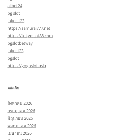
allbet24
pg slot
joker 123
https://samurai777.net
https://tokyoslot88.com
pgslotbetway
joker123
pgslot
https://gogoslot.asia
คลังเก็บ
สิงหาคม 2026
กรกฎาคม 2026
มิถุนายน 2026
พฤษภาคม 2026
เมษายน 2026