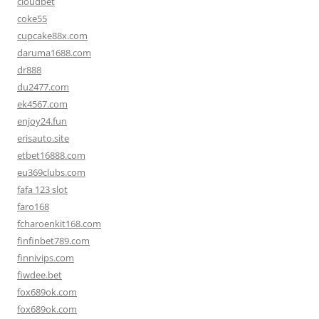
cloudbet
coke55
cupcake88x.com
daruma1688.com
dr888
du2477.com
ek4567.com
enjoy24.fun
erisauto.site
etbet16888.com
eu369clubs.com
fafa 123 slot
faro168
fcharoenkit168.com
finfinbet789.com
finnivips.com
fiwdee.bet
fox689ok.com
fox689ok.com