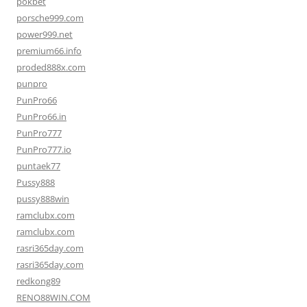
pokbet
porsche999.com
power999.net
premium66.info
proded888x.com
punpro
PunPro66
PunPro66.in
PunPro777
PunPro777.io
puntaek77
Pussy888
pussy888win
ramclubx.com
ramclubx.com
rasri365day.com
rasri365day.com
redkong89
RENO88WIN.COM