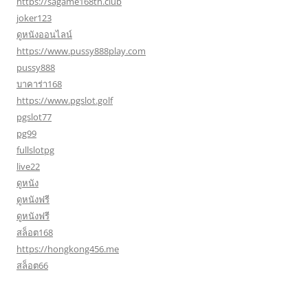
https://sagame168th.club
joker123
ดูหนังออนไลน์
https://www.pussy888play.com
pussy888
บาคาร่า168
https://www.pgslot.golf
pgslot77
pg99
fullslotpg
live22
ดูหนัง
ดูหนังฟรี
ดูหนังฟรี
สล็อต168
https://hongkong456.me
สล็อต66