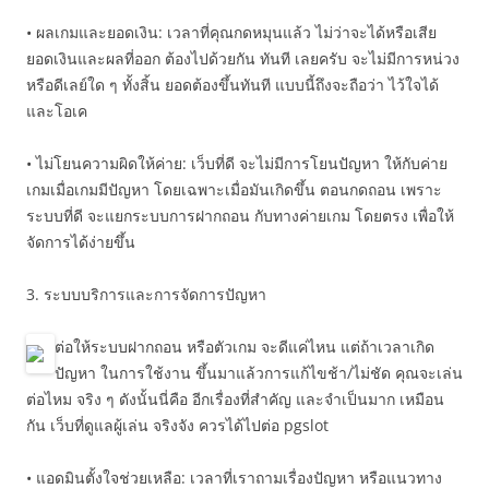
• ผลเกมและยอดเงิน: เวลาที่คุณกดหมุนแล้ว ไม่ว่าจะได้หรือเสีย
ยอดเงินและผลที่ออก ต้องไปด้วยกัน ทันที เลยครับ จะไม่มีการหน่วง
หรือดีเลย์ใด ๆ ทั้งสิ้น ยอดต้องขึ้นทันที แบบนี้ถึงจะถือว่า ไว้ใจได้
และโอเค
• ไม่โยนความผิดให้ค่าย: เว็บที่ดี จะไม่มีการโยนปัญหา ให้กับค่าย
เกมเมื่อเกมมีปัญหา โดยเฉพาะเมื่อมันเกิดขึ้น ตอนกดถอน เพราะ
ระบบที่ดี จะแยกระบบการฝากถอน กับทางค่ายเกม โดยตรง เพื่อให้
จัดการได้ง่ายขึ้น
3. ระบบบริการและการจัดการปัญหา
ต่อให้ระบบฝากถอน หรือตัวเกม จะดีแค่ไหน แต่ถ้าเวลาเกิด
ปัญหา ในการใช้งาน ขึ้นมาแล้วการแก้ไขช้า/ไม่ชัด คุณจะเล่น
ต่อไหม จริง ๆ ดังนั้นนี่คือ อีกเรื่องที่สำคัญ และจำเป็นมาก เหมือน
กัน เว็บที่ดูแลผู้เล่น จริงจัง ควรได้ไปต่อ pgslot
• แอดมินตั้งใจช่วยเหลือ: เวลาที่เราถามเรื่องปัญหา หรือแนวทาง