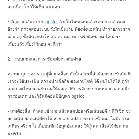
ส่วนนี้จะโชว์ให้เห็น แน่นอน
• สัญญาณอันตราย:
pgslot
ถ้าเว็บไหนถอนแล้วรอนาน แล้วชอบ
อ้างว่า ตรวจสอบระบบ นี่มักเป็นเว็บ ที่ยังพึ่งแอดมิน ทำรายการฝาก
ถอน อยู่ ซึ่งมันจะทำให้ เกิดความล่าช้า หรือผิดพลาด ได้บ่อย ๆ
เลี่ยงแล้วเลี่ยงไว้ก่อน จะดีกว่า
2. ระบบเกมและการเชื่อมต่อตรงกับค่าย
ความสนุก ของเรา อยู่ที่เกมสล็อต ดังนั้นส่วนนี้สำคัญมาก เช่นกัน ที่
เราจะใช้ประเมิน ความน่าเชื่อถือ ของเว็บไซต์ ได้ ผมไม่ได้ให้ ดูว่า
เกมเยอะไหม นะครับ แต่ให้คุณดู วิธีการจัดการ ระบบเกม ความนิ่ง
การอัปเดต และวิธีแก้ตอนมีปัญหา pgslot
• เกมต้องลื่น: ถ้าคุณเข้าเกมแล้วหลุดบ่อย หรือเล่นอยู่ดี ๆ ก็รีเซ็ต ซะ
อย่างนั้น ยอดเงินที่ทำได้ หาย เลย แปลว่าระบบเชื่อมต่อ ไม่มีความ
เสถียร จริง ๆ ไม่เก็บบันทึกข้อมูลย้อนหลัง ให้ผู้เล่น เลี่ยงไว้ก่อน กัน
นะครับ