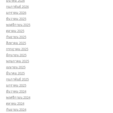
มีนาคม 2026
กุมภาพันธ์ 2026
มกราคม 2026
ธันวาคม 2025
พฤศจิกายน 2025
ตุลาคม 2025
กันยายน 2025
สิงหาคม 2025
กรกฎาคม 2025
มิถุนายน 2025
พฤษภาคม 2025
เมษายน 2025
มีนาคม 2025
กุมภาพันธ์ 2025
มกราคม 2025
ธันวาคม 2024
พฤศจิกายน 2024
ตุลาคม 2024
กันยายน 2024